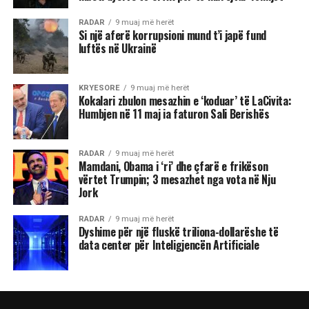
RADAR
9 muaj më herët
Si një aferë korrupsioni mund t’i japë fund
luftës në Ukrainë
KRYESORE
9 muaj më herët
Kokalari zbulon mesazhin e ‘koduar’ të LaCivita:
Humbjen në 11 maj ia faturon Sali Berishës
RADAR
9 muaj më herët
Mamdani, Obama i ‘ri’ dhe çfarë e frikëson
vërtet Trumpin; 3 mesazhet nga vota në Nju
Jork
RADAR
9 muaj më herët
Dyshime për një fluskë triliona-dollarëshe të
data center për Inteligjencën Artificiale