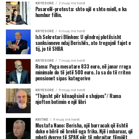
KRYESORE
2 muaj më herët
Pasarelë-protesta: shto ujë e shto miell, e ka
humbur fillin.
KRYESORE
4 muaj më herët
Ish Sekretari Blinken: U qëndroj plotësisht
sanksioneve ndaj Berishës, ato tregojnë fajet e
tij, jo të SHBA
KRYESORE
7 muaj më herët
Rama: Paga mesatare 833 euro, në janar rroga
minimale do të jetë 500 euro. Ja sa do të rriten
pensionet sipas kategorive
KRYESORE
9 muaj më herët
“Thjesht për kënaqësinë e shqipes”/ Rama
njofton botimin e një libri
KRITIKE
9 muaj më herët
Mustafa Nano: Berisha, një burracak që është
duke e bërë në brekë nga frika. Një i mbaruar, që
mbeti dyerve të SPAK për të mbrojtur fëmijët