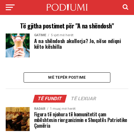
Të gjitha postimet për "A na shëndosh"
GATIME
5 vjet më herët
A na shëndosh akullorja? Jo, nëse ndiqni
këto këshilla
MË TEPËR POSTIME
TË FUNDIT
TË LEXUAR
RADAR
1 muaj më herët
Figura të njohura të komunitetit çam
mbështesin riorganizimin e Shoqatës Patriotike
Çamëria