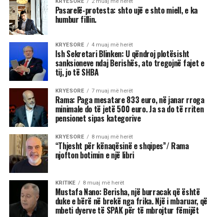
KRYESORE
2 muaj më herët
Pasarelë-protesta: shto ujë e shto miell, e ka
humbur fillin.
KRYESORE
4 muaj më herët
Ish Sekretari Blinken: U qëndroj plotësisht
sanksioneve ndaj Berishës, ato tregojnë fajet e
tij, jo të SHBA
KRYESORE
7 muaj më herët
Rama: Paga mesatare 833 euro, në janar rroga
minimale do të jetë 500 euro. Ja sa do të rriten
pensionet sipas kategorive
KRYESORE
8 muaj më herët
“Thjesht për kënaqësinë e shqipes”/ Rama
njofton botimin e një libri
KRITIKE
8 muaj më herët
Mustafa Nano: Berisha, një burracak që është
duke e bërë në brekë nga frika. Një i mbaruar, që
mbeti dyerve të SPAK për të mbrojtur fëmijët