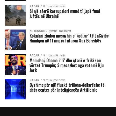
RADAR
8 muaj më herët
Si një aferë korrupsioni mund t’i japë fund
luftës në Ukrainë
KRYESORE
9 muaj më herët
Kokalari zbulon mesazhin e ‘koduar’ të LaCivita:
Humbjen në 11 maj ia faturon Sali Berishës
RADAR
9 muaj më herët
Mamdani, Obama i ‘ri’ dhe çfarë e frikëson
vërtet Trumpin; 3 mesazhet nga vota në Nju
Jork
RADAR
9 muaj më herët
Dyshime për një fluskë triliona-dollarëshe të
data center për Inteligjencën Artificiale