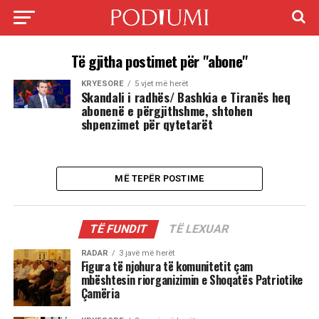
Të gjitha postimet për "abone"
KRYESORE
5 vjet më herët
Skandali i radhës/ Bashkia e Tiranës heq
abonenë e përgjithshme, shtohen
shpenzimet për qytetarët
MË TEPËR POSTIME
TË FUNDIT
TË LEXUAR
RADAR
3 javë më herët
Figura të njohura të komunitetit çam
mbështesin riorganizimin e Shoqatës Patriotike
Çamëria