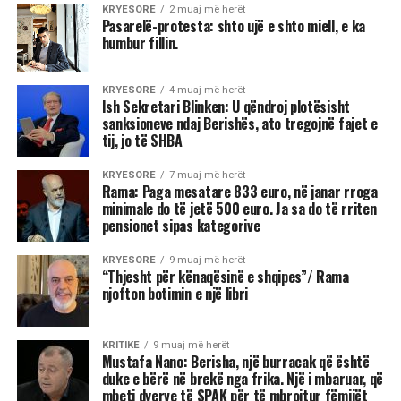
KRYESORE
2 muaj më herët
Pasarelë-protesta: shto ujë e shto miell, e ka
humbur fillin.
KRYESORE
4 muaj më herët
Ish Sekretari Blinken: U qëndroj plotësisht
sanksioneve ndaj Berishës, ato tregojnë fajet e
tij, jo të SHBA
KRYESORE
7 muaj më herët
Rama: Paga mesatare 833 euro, në janar rroga
minimale do të jetë 500 euro. Ja sa do të rriten
pensionet sipas kategorive
KRYESORE
9 muaj më herët
“Thjesht për kënaqësinë e shqipes”/ Rama
njofton botimin e një libri
KRITIKE
9 muaj më herët
Mustafa Nano: Berisha, një burracak që është
duke e bërë në brekë nga frika. Një i mbaruar, që
mbeti dyerve të SPAK për të mbrojtur fëmijët