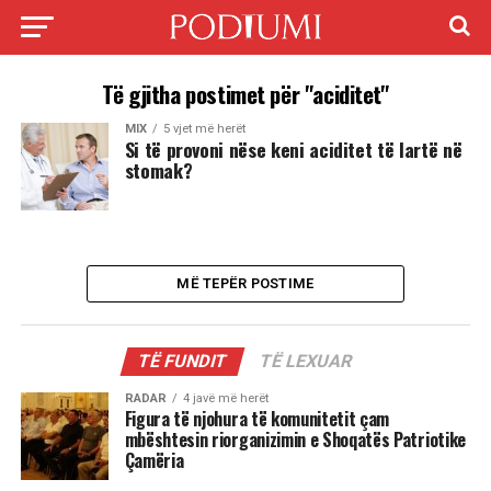
Të gjitha postimet për "aciditet"
MIX
5 vjet më herët
Si të provoni nëse keni aciditet të lartë në
stomak?
MË TEPËR POSTIME
TË FUNDIT
TË LEXUAR
RADAR
4 javë më herët
Figura të njohura të komunitetit çam
mbështesin riorganizimin e Shoqatës Patriotike
Çamëria