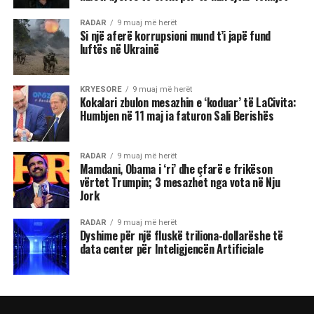
RADAR
9 muaj më herët
Si një aferë korrupsioni mund t’i japë fund
luftës në Ukrainë
KRYESORE
9 muaj më herët
Kokalari zbulon mesazhin e ‘koduar’ të LaCivita:
Humbjen në 11 maj ia faturon Sali Berishës
RADAR
9 muaj më herët
Mamdani, Obama i ‘ri’ dhe çfarë e frikëson
vërtet Trumpin; 3 mesazhet nga vota në Nju
Jork
RADAR
9 muaj më herët
Dyshime për një fluskë triliona-dollarëshe të
data center për Inteligjencën Artificiale