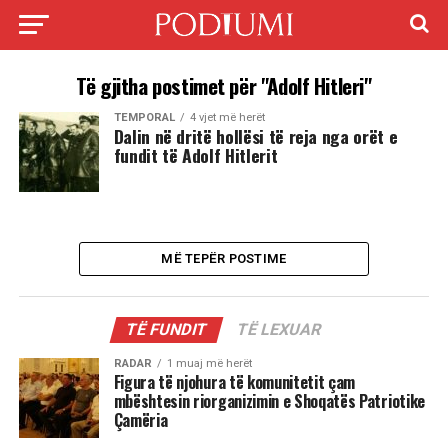
Të gjitha postimet për "Adolf Hitleri"
TEMPORAL
4 vjet më herët
Dalin në dritë hollësi të reja nga orët e
fundit të Adolf Hitlerit
MË TEPËR POSTIME
TË FUNDIT
TË LEXUAR
RADAR
1 muaj më herët
Figura të njohura të komunitetit çam
mbështesin riorganizimin e Shoqatës Patriotike
Çamëria