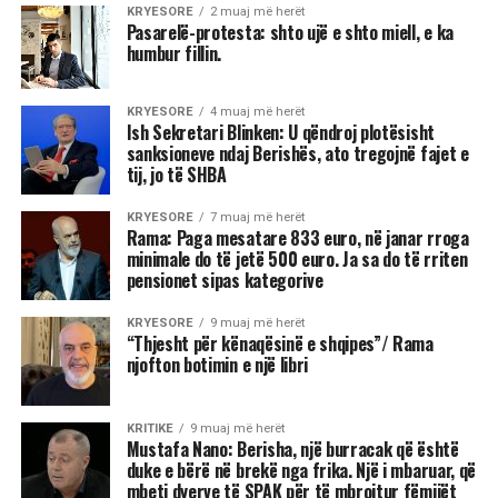
KRYESORE
2 muaj më herët
Pasarelë-protesta: shto ujë e shto miell, e ka
humbur fillin.
KRYESORE
4 muaj më herët
Ish Sekretari Blinken: U qëndroj plotësisht
sanksioneve ndaj Berishës, ato tregojnë fajet e
tij, jo të SHBA
KRYESORE
7 muaj më herët
Rama: Paga mesatare 833 euro, në janar rroga
minimale do të jetë 500 euro. Ja sa do të rriten
pensionet sipas kategorive
KRYESORE
9 muaj më herët
“Thjesht për kënaqësinë e shqipes”/ Rama
njofton botimin e një libri
KRITIKE
9 muaj më herët
Mustafa Nano: Berisha, një burracak që është
duke e bërë në brekë nga frika. Një i mbaruar, që
mbeti dyerve të SPAK për të mbrojtur fëmijët