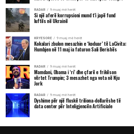
RADAR
9 muaj më herët
Si një aferë korrupsioni mund t’i japë fund
luftës në Ukrainë
KRYESORE
9 muaj më herët
Kokalari zbulon mesazhin e ‘koduar’ të LaCivita:
Humbjen në 11 maj ia faturon Sali Berishës
RADAR
9 muaj më herët
Mamdani, Obama i ‘ri’ dhe çfarë e frikëson
vërtet Trumpin; 3 mesazhet nga vota në Nju
Jork
RADAR
9 muaj më herët
Dyshime për një fluskë triliona-dollarëshe të
data center për Inteligjencën Artificiale