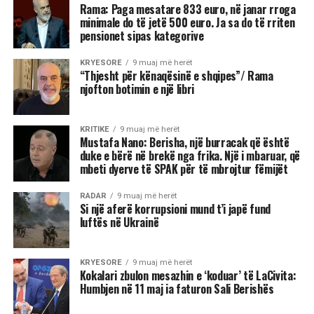
Rama: Paga mesatare 833 euro, në janar rroga
minimale do të jetë 500 euro. Ja sa do të rriten
pensionet sipas kategorive
KRYESORE
9 muaj më herët
“Thjesht për kënaqësinë e shqipes”/ Rama
njofton botimin e një libri
KRITIKE
9 muaj më herët
Mustafa Nano: Berisha, një burracak që është
duke e bërë në brekë nga frika. Një i mbaruar, që
mbeti dyerve të SPAK për të mbrojtur fëmijët
RADAR
9 muaj më herët
Si një aferë korrupsioni mund t’i japë fund
luftës në Ukrainë
KRYESORE
9 muaj më herët
Kokalari zbulon mesazhin e ‘koduar’ të LaCivita:
Humbjen në 11 maj ia faturon Sali Berishës