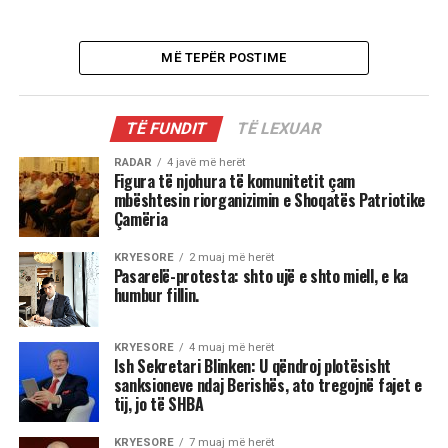
MË TEPËR POSTIME
TË FUNDIT
TË LEXUAR
RADAR
4 javë më herët
Figura të njohura të komunitetit çam
mbështesin riorganizimin e Shoqatës Patriotike
Çamëria
KRYESORE
2 muaj më herët
Pasarelë-protesta: shto ujë e shto miell, e ka
humbur fillin.
KRYESORE
4 muaj më herët
Ish Sekretari Blinken: U qëndroj plotësisht
sanksioneve ndaj Berishës, ato tregojnë fajet e
tij, jo të SHBA
KRYESORE
7 muaj më herët