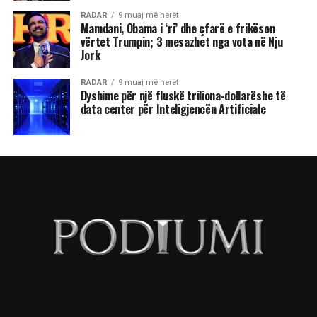
RADAR
9 muaj më herët
Mamdani, Obama i ‘ri’ dhe çfarë e frikëson
vërtet Trumpin; 3 mesazhet nga vota në Nju
Jork
RADAR
9 muaj më herët
Dyshime për një fluskë triliona-dollarëshe të
data center për Inteligjencën Artificiale