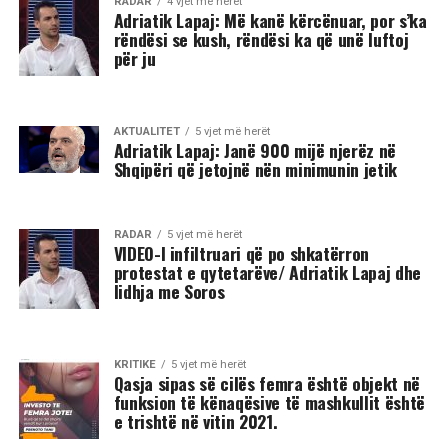
RADAR
4 vjet më herët
Adriatik Lapaj: Më kanë kërcënuar, por s’ka
rëndësi se kush, rëndësi ka që unë luftoj
për ju
AKTUALITET
5 vjet më herët
Adriatik Lapaj: Janë 900 mijë njerëz në
Shqipëri që jetojnë nën minimunin jetik
RADAR
5 vjet më herët
VIDEO-I infiltruari që po shkatërron
protestat e qytetarëve/ Adriatik Lapaj dhe
lidhja me Soros
KRITIKE
5 vjet më herët
Qasja sipas së cilës femra është objekt në
funksion të kënaqësive të mashkullit është
e trishtë në vitin 2021.