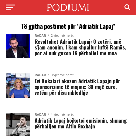
Të gjitha postimet për "Adriatik Lapaj"
RADAR
2 vjet më herët
Revoltohet Adriatik Lapaj: O zotëri, unë
s’jam anonim. I kam shpallur luftë Ramës,
por ai nuk guxon të përballet me mua
RADAR
3 vjet më herët
Evi Kokalari akuzon Adriatik Lapajn për
sponsorizime të majme: 30 mijë euro,
vetëm për disa mbledhje
RADAR
4 vjet më herët
Adriatik Lapaj bojkotoi emisionin, shmang
përballjen me Altin Goxhajn