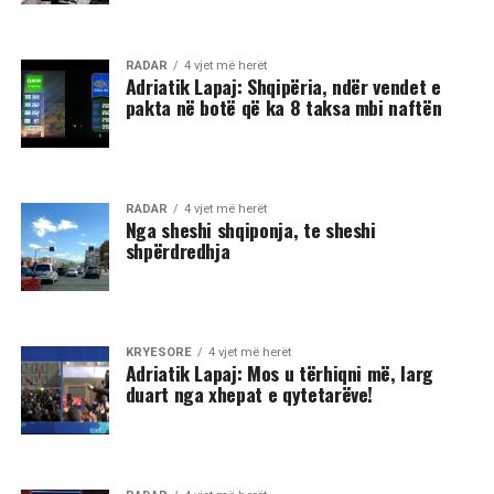
RADAR
4 vjet më herët
Adriatik Lapaj: Shqipëria, ndër vendet e
pakta në botë që ka 8 taksa mbi naftën
RADAR
4 vjet më herët
Nga sheshi shqiponja, te sheshi
shpërdredhja
KRYESORE
4 vjet më herët
Adriatik Lapaj: Mos u tërhiqni më, larg
duart nga xhepat e qytetarëve!