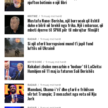
njofton botimin e një libri
KRITIKE
9 muaj më herët
Mustafa Nano: Berisha, një burracak që është
duke e bërë në brekë nga frika. Një i mbaruar, që
mbeti dyerve të SPAK për të mbrojtur fëmijët
RADAR
9 muaj më herët
Si një aferë korrupsioni mund t’i japë fund
luftës në Ukrainë
KRYESORE
9 muaj më herët
Kokalari zbulon mesazhin e ‘koduar’ të LaCivita:
Humbjen në 11 maj ia faturon Sali Berishës
RADAR
9 muaj më herët
Mamdani, Obama i ‘ri’ dhe çfarë e frikëson
vërtet Trumpin; 3 mesazhet nga vota në Nju
Jork
RADAR
9 muaj më herët