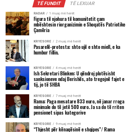
TË FUNDIT
TË LEXUAR
RADAR
1 muaj më herët
Figura të njohura të komunitetit çam
mbështesin riorganizimin e Shoqatës Patriotike
Çamëria
KRYESORE
2 muaj më herët
Pasarelë-protesta: shto ujë e shto miell, e ka
humbur fillin.
KRYESORE
4 muaj më herët
Ish Sekretari Blinken: U qëndroj plotësisht
sanksioneve ndaj Berishës, ato tregojnë fajet e
tij, jo të SHBA
KRYESORE
7 muaj më herët
Rama: Paga mesatare 833 euro, në janar rroga
minimale do të jetë 500 euro. Ja sa do të rriten
pensionet sipas kategorive
KRYESORE
9 muaj më herët
“Thjesht për kënaqësinë e shqipes”/ Rama