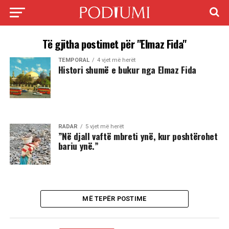
Të gjitha postimet për "Elmaz Fida"
TEMPORAL
4 vjet më herët
Histori shumë e bukur nga Elmaz Fida
RADAR
5 vjet më herët
”Në djall vaftë mbreti ynë, kur poshtërohet
bariu ynë.”
MË TEPËR POSTIME