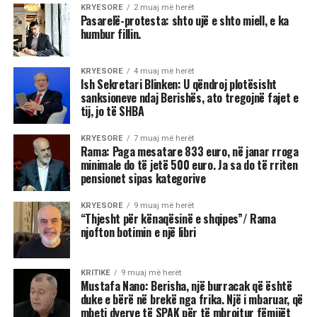
KRYESORE
2 muaj më herët
Pasarelë-protesta: shto ujë e shto miell, e ka
humbur fillin.
KRYESORE
4 muaj më herët
Ish Sekretari Blinken: U qëndroj plotësisht
sanksioneve ndaj Berishës, ato tregojnë fajet e
tij, jo të SHBA
KRYESORE
7 muaj më herët
Rama: Paga mesatare 833 euro, në janar rroga
minimale do të jetë 500 euro. Ja sa do të rriten
pensionet sipas kategorive
KRYESORE
9 muaj më herët
“Thjesht për kënaqësinë e shqipes”/ Rama
njofton botimin e një libri
KRITIKE
9 muaj më herët
Mustafa Nano: Berisha, një burracak që është
duke e bërë në brekë nga frika. Një i mbaruar, që
mbeti dyerve të SPAK për të mbrojtur fëmijët