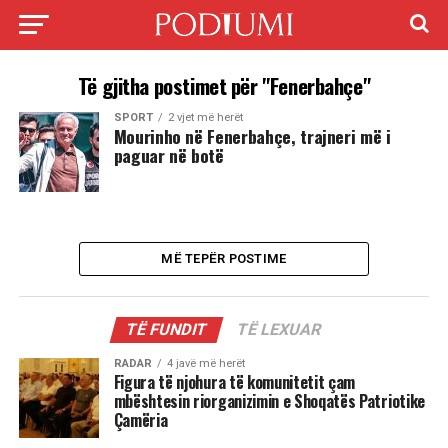
Të gjitha postimet për "Fenerbahçe"
SPORT
2 vjet më herët
Mourinho në Fenerbahçe, trajneri më i
paguar në botë
MË TEPËR POSTIME
TË FUNDIT
TË LEXUAR
RADAR
4 javë më herët
Figura të njohura të komunitetit çam
mbështesin riorganizimin e Shoqatës Patriotike
Çamëria