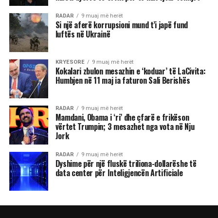
RADAR
9 muaj më herët
Si një aferë korrupsioni mund t’i japë fund
luftës në Ukrainë
KRYESORE
9 muaj më herët
Kokalari zbulon mesazhin e ‘koduar’ të LaCivita:
Humbjen në 11 maj ia faturon Sali Berishës
RADAR
9 muaj më herët
Mamdani, Obama i ‘ri’ dhe çfarë e frikëson
vërtet Trumpin; 3 mesazhet nga vota në Nju
Jork
RADAR
9 muaj më herët
Dyshime për një fluskë triliona-dollarëshe të
data center për Inteligjencën Artificiale