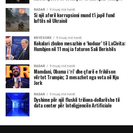
RADAR
9 muaj më herët
Si një aferë korrupsioni mund t’i japë fund
luftës në Ukrainë
KRYESORE
9 muaj më herët
Kokalari zbulon mesazhin e ‘koduar’ të LaCivita:
Humbjen në 11 maj ia faturon Sali Berishës
RADAR
9 muaj më herët
Mamdani, Obama i ‘ri’ dhe çfarë e frikëson
vërtet Trumpin; 3 mesazhet nga vota në Nju
Jork
RADAR
9 muaj më herët
Dyshime për një fluskë triliona-dollarëshe të
data center për Inteligjencën Artificiale