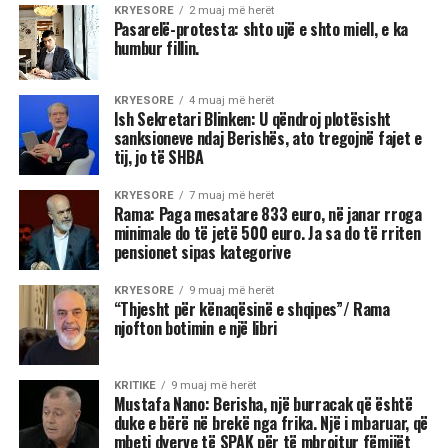
KRYESORE
2 muaj më herët
Pasarelë-protesta: shto ujë e shto miell, e ka
humbur fillin.
KRYESORE
4 muaj më herët
Ish Sekretari Blinken: U qëndroj plotësisht
sanksioneve ndaj Berishës, ato tregojnë fajet e
tij, jo të SHBA
KRYESORE
7 muaj më herët
Rama: Paga mesatare 833 euro, në janar rroga
minimale do të jetë 500 euro. Ja sa do të rriten
pensionet sipas kategorive
KRYESORE
9 muaj më herët
“Thjesht për kënaqësinë e shqipes”/ Rama
njofton botimin e një libri
KRITIKE
9 muaj më herët
Mustafa Nano: Berisha, një burracak që është
duke e bërë në brekë nga frika. Një i mbaruar, që
mbeti dyerve të SPAK për të mbrojtur fëmijët