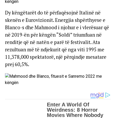
Dy këngëtarët do të përfaqësojnë Italinë në
skenën e Eurovizionit. Energjia shpërthyese e
Blanco-s dhe Mahmood i njohur e i vlerësuar që
në 2019-ën për këngën “Soldi” triumfuan në
renditje që në natën e parë të festivalit. Ata
rezultuan më të ndjekurit që nga viti 1995 me
11,378,000 spektatorë, një përqindje mesatare
prej 60,5%.