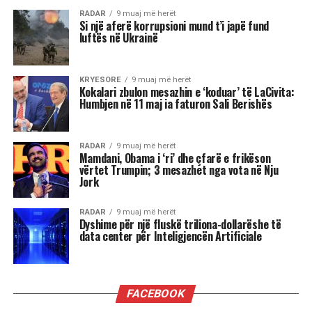
tejkaluar, mund të mbajë mëri dhe të tërhiqet
nga të tjerët.
Luani
Luanët kanë nevojë të madhe për vëmendje dhe
admirim. Kur këto nevoja nuk plotësohen,
ndjenja e xhelozisë mund të bëhet e fortë. Ata
shpesh nënvlerësojnë ata që i sfidojnë në
pozicionin e tyre, sidomos në rolin udhëheqës.
Astrologjia i këshillon Luanët të ushtrojnë më
shumë përulësi për të shmangur zilitë e
panevojshme.
Virgjëresha
Virgjëreshat përjetojnë xhelozinë përmes
nevojës së tyre për përsosmëri. Krahasimet e