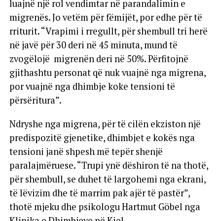
luajnë një rol vendimtar në parandalimin e
migrenës. Jo vetëm për fëmijët, por edhe për të
rriturit. “Vrapimi i rregullt, për shembull tri herë
në javë për 30 deri në 45 minuta, mund të
zvogëlojë migrenën deri në 50%. Përfitojnë
gjithashtu personat që nuk vuajnë nga migrena,
por vuajnë nga dhimbje koke tensioni të
përsëritura”.
Ndryshe nga migrena, për të cilën ekziston një
predispozitë gjenetike, dhimbjet e kokës nga
tensioni janë shpesh më tepër shenjë
paralajmëruese. “Trupi ynë dëshiron të na thotë,
për shembull, se duhet të largohemi nga ekrani,
të lëvizim dhe të marrim pak ajër të pastër”,
thotë mjeku dhe psikologu Hartmut Göbel nga
Klinika e Dhimbjeve në Kiel.