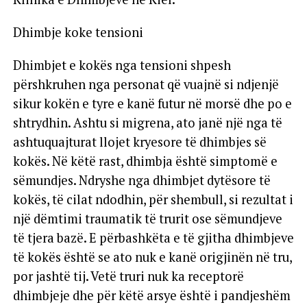
Dhimbje koke tensioni
Dhimbjet e kokës nga tensioni shpesh
përshkruhen nga personat që vuajnë si ndjenjë
sikur kokën e tyre e kanë futur në morsë dhe po e
shtrydhin. Ashtu si migrena, ato janë një nga të
ashtuquajturat llojet kryesore të dhimbjes së
kokës. Në këtë rast, dhimbja është simptomë e
sëmundjes. Ndryshe nga dhimbjet dytësore të
kokës, të cilat ndodhin, për shembull, si rezultat i
një dëmtimi traumatik të trurit ose sëmundjeve
të tjera bazë. E përbashkëta e të gjitha dhimbjeve
të kokës është se ato nuk e kanë origjinën në tru,
por jashtë tij. Vetë truri nuk ka receptorë
dhimbjeje dhe për këtë arsye është i pandjeshëm