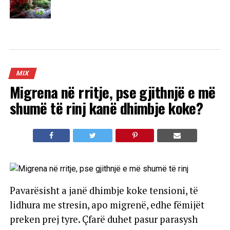
MIX
Migrena në rritje, pse gjithnjë e më
shumë të rinj kanë dhimbje koke?
Pavarësisht a janë dhimbje koke tensioni, të
lidhura me stresin, apo migrenë, edhe fëmijët
preken prej tyre. Çfarë duhet pasur parasysh