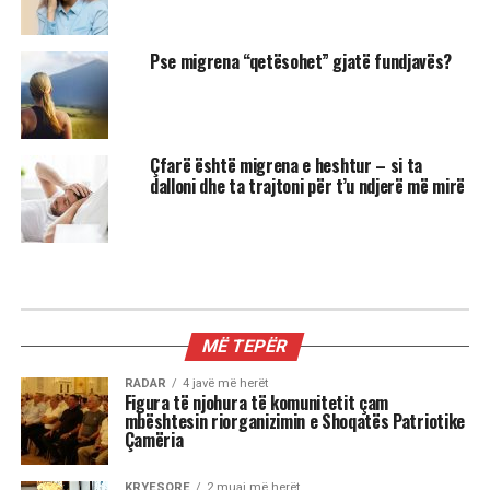
Pse migrena “qetësohet” gjatë fundjavës?
Çfarë është migrena e heshtur – si ta
dalloni dhe ta trajtoni për t’u ndjerë më mirë
MIX
3 shenjat më xheloze të horoskopit