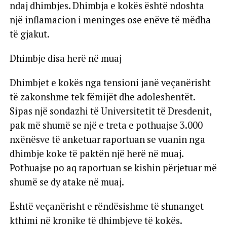
ndaj dhimbjes. Dhimbja e kokës është ndoshta
një inflamacion i meninges ose enëve të mëdha
të gjakut.
Dhimbje disa herë në muaj
Dhimbjet e kokës nga tensioni janë veçanërisht
të zakonshme tek fëmijët dhe adoleshentët.
Sipas një sondazhi të Universitetit të Dresdenit,
pak më shumë se një e treta e pothuajse 3.000
nxënësve të anketuar raportuan se vuanin nga
dhimbje koke të paktën një herë në muaj.
Pothuajse po aq raportuan se kishin përjetuar më
shumë se dy atake në muaj.
Është veçanërisht e rëndësishme të shmanget
kthimi në kronike të dhimbjeve të kokës.