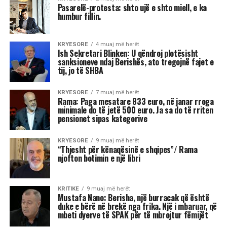
Astrologjia tregon se disa shenja të zodiakut
janë më të prirura të përjetojnë xhelozi, për
shkak të pasigurisë, krenarisë ose nevojës së
fortë për njohje.
Kjo dinamikë shpesh sjell tensione dhe konflikte,
si në jetën personale, ashtu edhe në atë
profesionale.
Më poshtë janë tre shenjat e zodiakut që
konsiderohen më xheloze:
Akrepi
I njohur për intensitetin e tij emocional, akrepi
shpesh konkurron në heshtje. Kur ndjen se është