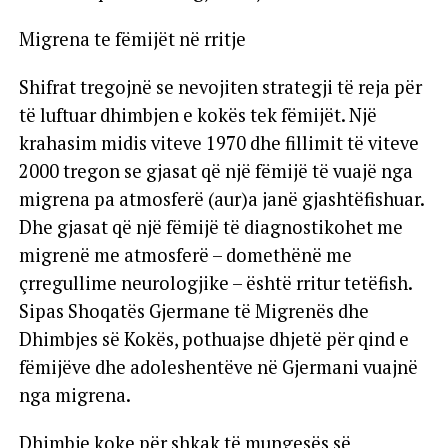
Migrena te fëmijët në rritje
Shifrat tregojnë se nevojiten strategji të reja për
të luftuar dhimbjen e kokës tek fëmijët. Një
krahasim midis viteve 1970 dhe fillimit të viteve
2000 tregon se gjasat që një fëmijë të vuajë nga
migrena pa atmosferë (aur)a janë gjashtëfishuar.
Dhe gjasat që një fëmijë të diagnostikohet me
migrenë me atmosferë – domethënë me
çrregullime neurologjike – është rritur tetëfish.
Sipas Shoqatës Gjermane të Migrenës dhe
Dhimbjes së Kokës, pothuajse dhjetë për qind e
fëmijëve dhe adoleshentëve në Gjermani vuajnë
nga migrena.
Dhimbje koke për shkak të mungesës së