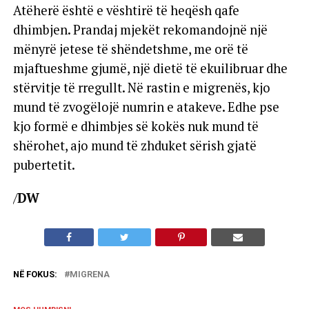
Atëherë është e vështirë të heqësh qafe
dhimbjen. Prandaj mjekët rekomandojnë një
mënyrë jetese të shëndetshme, me orë të
mjaftueshme gjumë, një dietë të ekuilibruar dhe
stërvitje të rregullt. Në rastin e migrenës, kjo
mund të zvogëlojë numrin e atakeve. Edhe pse
kjo formë e dhimbjes së kokës nuk mund të
shërohet, ajo mund të zhduket sërish gjatë
pubertetit.
/
DW
NË FOKUS:
MIGRENA