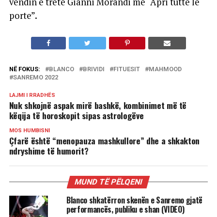
vendin e tretë Gianni Morandi me “Apri tutte le
porte”.
NË FOKUS:
BLANCO
BRIVIDI
FITUESIT
MAHMOOD
SANREMO 2022
LAJMI I RRADHËS
Nuk shkojnë aspak mirë bashkë, kombinimet më të
këqija të horoskopit sipas astrologëve
MOS HUMBISNI
Çfarë është “menopauza mashkullore” dhe a shkakton
ndryshime të humorit?
MUND TË PËLQENI
Blanco shkatërron skenën e Sanremo gjatë
performancës, publiku e shan (VIDEO)