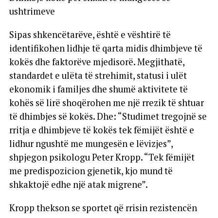
ushtrimeve
Sipas shkencëtarëve, është e vështirë të
identifikohen lidhje të qarta midis dhimbjeve të
kokës dhe faktorëve mjedisorë. Megjithatë,
standardet e ulëta të strehimit, statusi i ulët
ekonomik i familjes dhe shumë aktivitete të
kohës së lirë shoqërohen me një rrezik të shtuar
të dhimbjes së kokës. Dhe: “Studimet tregojnë se
rritja e dhimbjeve të kokës tek fëmijët është e
lidhur ngushtë me mungesën e lëvizjes”,
shpjegon psikologu Peter Kropp. “Tek fëmijët
me predispozicion gjenetik, kjo mund të
shkaktojë edhe një atak migrene”.
Kropp thekson se sportet që rrisin rezistencën