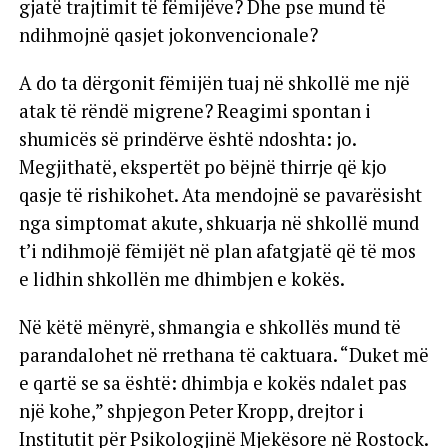
gjatë trajtimit të fëmijëve? Dhe pse mund të
ndihmojnë qasjet jokonvencionale?
A do ta dërgonit fëmijën tuaj në shkollë me një
atak të rëndë migrene? Reagimi spontan i
shumicës së prindërve është ndoshta: jo.
Megjithatë, ekspertët po bëjnë thirrje që kjo
qasje të rishikohet. Ata mendojnë se pavarësisht
nga simptomat akute, shkuarja në shkollë mund
t’i ndihmojë fëmijët në plan afatgjatë që të mos
e lidhin shkollën me dhimbjen e kokës.
Në këtë mënyrë, shmangia e shkollës mund të
parandalohet në rrethana të caktuara. “Duket më
e qartë se sa është: dhimbja e kokës ndalet pas
një kohe,” shpjegon Peter Kropp, drejtor i
Institutit për Psikologjinë Mjekësore në Rostock.