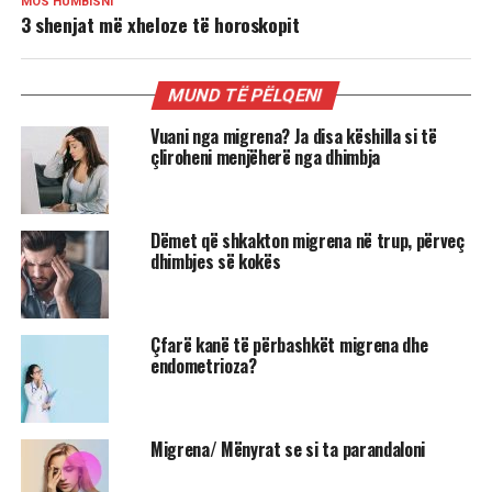
MOS HUMBISNI
3 shenjat më xheloze të horoskopit
MUND TË PËLQENI
Vuani nga migrena? Ja disa këshilla si të
çliroheni menjëherë nga dhimbja
Dëmet që shkakton migrena në trup, përveç
dhimbjes së kokës
Çfarë kanë të përbashkët migrena dhe
endometrioza?
Migrena/ Mënyrat se si ta parandaloni