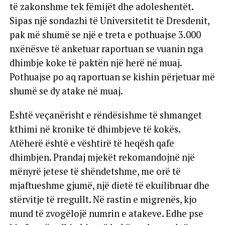
të zakonshme tek fëmijët dhe adoleshentët.
Sipas një sondazhi të Universitetit të Dresdenit,
pak më shumë se një e treta e pothuajse 3.000
nxënësve të anketuar raportuan se vuanin nga
dhimbje koke të paktën një herë në muaj.
Pothuajse po aq raportuan se kishin përjetuar më
shumë se dy atake në muaj.
Është veçanërisht e rëndësishme të shmanget
kthimi në kronike të dhimbjeve të kokës.
Atëherë është e vështirë të heqësh qafe
dhimbjen. Prandaj mjekët rekomandojnë një
mënyrë jetese të shëndetshme, me orë të
mjaftueshme gjumë, një dietë të ekuilibruar dhe
stërvitje të rregullt. Në rastin e migrenës, kjo
mund të zvogëlojë numrin e atakeve. Edhe pse