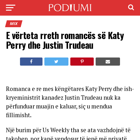
MIX
E vërteta rreth romancës së Katy
Perry dhe Justin Trudeau
Romanca e re mes këngëtares Katy Perry dhe ish-
kryeministrit kanadez Justin Trudeau nuk ka
përfunduar muajin e kaluar, siç u mendua
fillimisht.
Një burim për Us Weekly tha se ata vazhdojnë të
takohen, por kanë vendosur të jenë më privatë