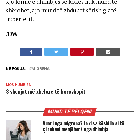
kjo formë e dhimbjes së kokës nuk mund të
shërohet, ajo mund të zhduket sërish gjatë
pubertetit.
/
DW
NË FOKUS:
MIGRENA
MOS HUMBISNI
3 shenjat më xheloze të horoskopit
MUND TË PËLQENI
Vuani nga migrena? Ja disa këshilla si të
çliroheni menjëherë nga dhimbja