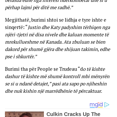
befasua edhe nga interesi ndërkombëtar dhe si u
përhap lajmi për ditë me radhë.”
Megjithatë, burimi shtoi se lidhja e tyre ishte e
sinqertë: “
Justin dhe Katy padyshim tërhiqen nga
njëri-tjetri në disa nivele dhe kaluan momente të
mrekullueshme në Kanada. Ata zbuluan se bien
dakord për shumë gjëra dhe shijuan takimin, edhe
pse i shkurtër.”
Burimi tha për People se Trudeau “d
o të kishte
dashur të kishte më shumë kontroll mbi mënyrën
se si u ndanë detajet,” pasi ata sapo po njiheshin
dhe nuk kishin një marrëdhënie të përcaktuar.