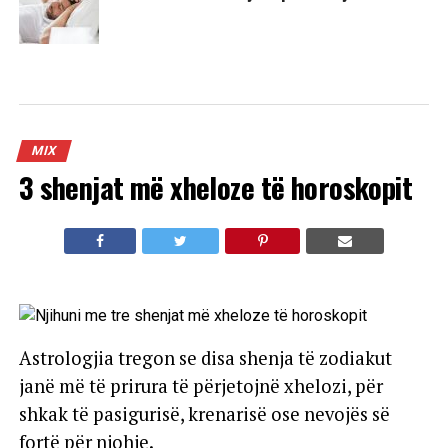
MIX
3 shenjat më xheloze të horoskopit
Astrologjia tregon se disa shenja të zodiakut
janë më të prirura të përjetojnë xhelozi, për
shkak të pasigurisë, krenarisë ose nevojës së
fortë për njohje.