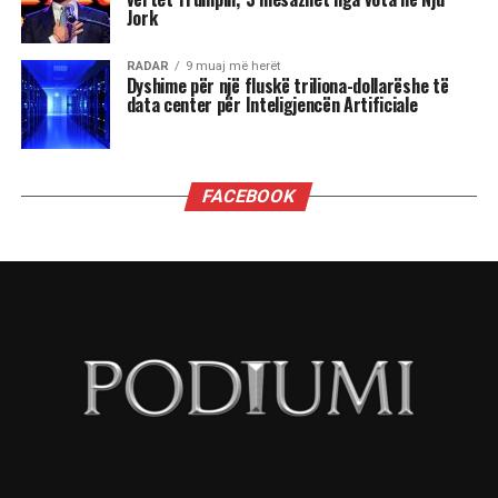
Çdo shenjë do ta ndjejë këtë energji ndryshe nga
përplasjet emocionale të Dashit dhe pasiguritë e
Shigjetarit, te balancimi personal i Peshores dhe
fuqia komunikuese e Ujorit. Por një gjë është e
sigurt: qielli është në lëvizje dhe kush është i
gatshëm të dëgjojë mesazhet e tij, mund të dalë
më i fortë.
“Kemi një ditë të bukur. Është ekuinoksi i
vjeshtës. Dita barazohet me natën, dielli është
futur tashmë në Peshore. Dhe duke u futur Dielli
në Peshore kërkojmë një ekuilibrim sepse na
pret një dimër i gjatë përpara. E rëndësishme
është do të gjejmë një ekuilibër, por nesër futet
Marsi në Akrep, është futur edhe Mërkuri në