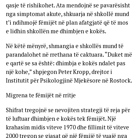
qasje të rishikohet. Ata mendojnë se pavarësisht
nga simptomat akute, shkuarja në shkollë mund
t’i ndihmojë fëmijët në plan afatgjatë që të mos
e lidhin shkollën me dhimbjen e kokës.
Në këtë mënyrë, shmangia e shkollës mund të
parandalohet në rrethana të caktuara. “Duket më
e qartë se sa është: dhimbja e kokës ndalet pas
një kohe,” shpjegon Peter Kropp, drejtor i
Institutit për Psikologjinë Mjekësore në Rostock.
Migrena te fëmijët në rritje
Shifrat tregojnë se nevojiten strategji të reja për
të luftuar dhimbjen e kokës tek fëmijët. Një
krahasim midis viteve 1970 dhe fillimit të viteve
2000 tregon se gjasat që një fëmijë të vuajë nga