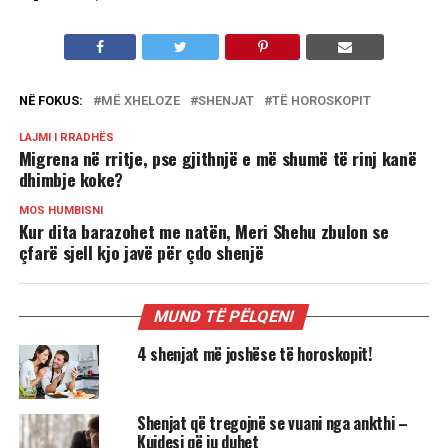
NË FOKUS:
MË XHELOZE
SHENJAT
TË HOROSKOPIT
LAJMI I RRADHËS
Migrena në rritje, pse gjithnjë e më shumë të rinj kanë
dhimbje koke?
MOS HUMBISNI
Kur dita barazohet me natën, Meri Shehu zbulon se
çfarë sjell kjo javë për çdo shenjë
MUND TË PËLQENI
4 shenjat më joshëse të horoskopit!
Shenjat që tregojnë se vuani nga ankthi –
Kujdesi që ju duhet