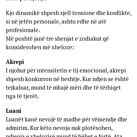
Kjo dinamikë shpesh sjell tensione dhe konflikte,
si në jetën personale, ashtu edhe në atë
profesionale.
Më poshtë janë tre shenjat e zodiakut që
konsiderohen më xheloze:
Akrepi
I njohur për intensitetin e tij emocional, akrepi
shpesh konkurron në heshtje. Kur ndjen se është
tejkaluar, mund të mbajë mëri dhe të tërhiqet
nga të tjerët.
Luani
Luanët kanë nevojë të madhe për vëmendje dhe
admirim. Kur këto nevoja nuk plotësohen,
ndjenja e xhelozisë mund të bëhet e fortë. Ata