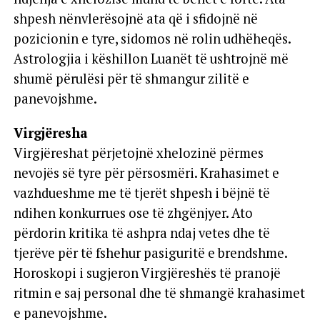
shpesh nënvlerësojnë ata që i sfidojnë në
pozicionin e tyre, sidomos në rolin udhëheqës.
Astrologjia i këshillon Luanët të ushtrojnë më
shumë përulësi për të shmangur zilitë e
panevojshme.
Virgjëresha
Virgjëreshat përjetojnë xhelozinë përmes
nevojës së tyre për përsosmëri. Krahasimet e
vazhdueshme me të tjerët shpesh i bëjnë të
ndihen konkurrues ose të zhgënjyer. Ato
përdorin kritika të ashpra ndaj vetes dhe të
tjerëve për të fshehur pasiguritë e brendshme.
Horoskopi i sugjeron Virgjëreshës të pranojë
ritmin e saj personal dhe të shmangë krahasimet
e panevojshme.