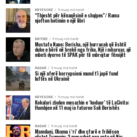
Klan, astrologia Meri Shehu bëri parashikimin
për 12 shenjat e horoskopit, duke e quajtur këtë
periudhë një “pikë kthese” në shumë aspekte të
jetës. Me Diellin që ka hyrë në shenjën e
Peshores dhe Marsin që po futet në Akrep,
universi na fton të kërkojmë ekuilibër, të
rigjejmë veten dhe të marrim vendime që do të
na ndikojnë për muaj me radhë.
“Është ekuinoksi i vjeshtës, dita barazohet me
natën dhe na fton në reflektim”, tha Shehu, duke
nënvizuar se kjo javë do të shënohet nga
tensione, lëvizje të papritura, dinamizëm në
marrëdhënie dhe sfida ekonomike. Për disa
shenja, kjo është një javë premtuese që hap dyer
të reja, për të tjera, një moment i ndjeshëm ku
fati kërkon maturi dhe vetëpërmbajtje