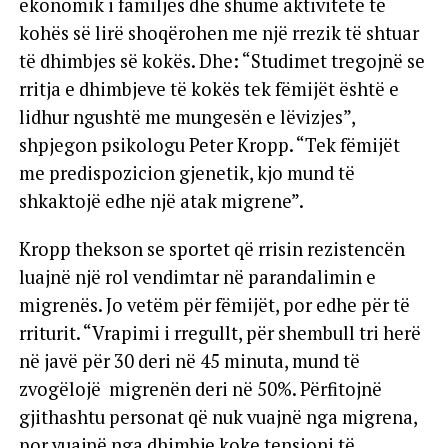
ekonomik i familjes dhe shumë aktivitete të
kohës së lirë shoqërohen me një rrezik të shtuar
të dhimbjes së kokës. Dhe: “Studimet tregojnë se
rritja e dhimbjeve të kokës tek fëmijët është e
lidhur ngushtë me mungesën e lëvizjes”,
shpjegon psikologu Peter Kropp. “Tek fëmijët
me predispozicion gjenetik, kjo mund të
shkaktojë edhe një atak migrene”.
Kropp thekson se sportet që rrisin rezistencën
luajnë një rol vendimtar në parandalimin e
migrenës. Jo vetëm për fëmijët, por edhe për të
rriturit. “Vrapimi i rregullt, për shembull tri herë
në javë për 30 deri në 45 minuta, mund të
zvogëlojë migrenën deri në 50%. Përfitojnë
gjithashtu personat që nuk vuajnë nga migrena,
por vuajnë nga dhimbje koke tensioni të