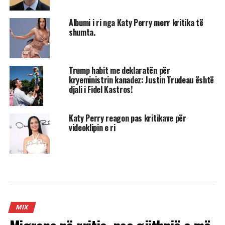
Albumi i ri nga Katy Perry merr kritika të
shumta.
Trump habit me deklaratën për
kryeministrin kanadez: Justin Trudeau është
djali i Fidel Kastros!
Katy Perry reagon pas kritikave për
videoklipin e ri
MIX