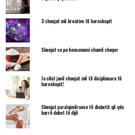
3 shenjat më kreative të horoskopit
Shenjat se po konsumoni shumë sheqer
Ja cilat janë shenjat më të disiplinuara të
horoskopit!
Shenjat paralajmëruese të diabetit që çdo
burrë duhet të dijë