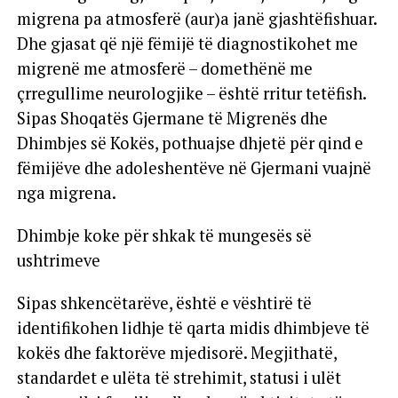
migrena pa atmosferë (aur)a janë gjashtëfishuar.
Dhe gjasat që një fëmijë të diagnostikohet me
migrenë me atmosferë – domethënë me
çrregullime neurologjike – është rritur tetëfish.
Sipas Shoqatës Gjermane të Migrenës dhe
Dhimbjes së Kokës, pothuajse dhjetë për qind e
fëmijëve dhe adoleshentëve në Gjermani vuajnë
nga migrena.
Dhimbje koke për shkak të mungesës së
ushtrimeve
Sipas shkencëtarëve, është e vështirë të
identifikohen lidhje të qarta midis dhimbjeve të
kokës dhe faktorëve mjedisorë. Megjithatë,
standardet e ulëta të strehimit, statusi i ulët