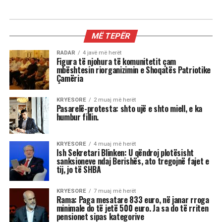
MIX
Kur dita barazohet me natën, Meri
Shehu zbulon se çfarë sjell kjo javë
për çdo shenjë
Stina e vjeshtës ka nisur me një energji kozmike
të jashtëzakonshme dhe këtë javë yjet nuk
premtojnë qetësi! Në studion e “Rudina” në Tv