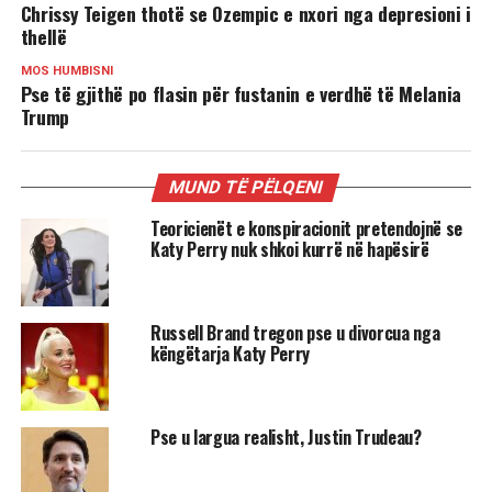
Chrissy Teigen thotë se Ozempic e nxori nga depresioni i
thellë
MOS HUMBISNI
Pse të gjithë po flasin për fustanin e verdhë të Melania
Trump
MUND TË PËLQENI
Teoricienët e konspiracionit pretendojnë se
Katy Perry nuk shkoi kurrë në hapësirë
Russell Brand tregon pse u divorcua nga
këngëtarja Katy Perry
Pse u largua realisht, Justin Trudeau?