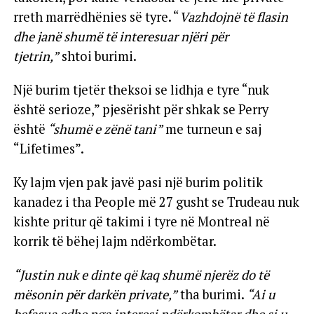
rreth marrëdhënies së tyre. “
Vazhdojnë të flasin
dhe janë shumë të interesuar njëri për
tjetrin,”
shtoi burimi.
Një burim tjetër theksoi se lidhja e tyre “nuk
është serioze,” pjesërisht për shkak se Perry
është
“shumë e zënë tani”
me turneun e saj
“Lifetimes”.
Ky lajm vjen pak javë pasi një burim politik
kanadez i tha People më 27 gusht se Trudeau nuk
kishte pritur që takimi i tyre në Montreal në
korrik të bëhej lajm ndërkombëtar.
“Justin nuk e dinte që kaq shumë njerëz do të
mësonin për darkën private,”
tha burimi.
“Ai u