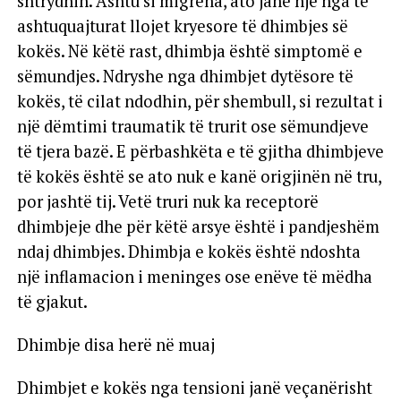
shtrydhin. Ashtu si migrena, ato janë një nga të
ashtuquajturat llojet kryesore të dhimbjes së
kokës. Në këtë rast, dhimbja është simptomë e
sëmundjes. Ndryshe nga dhimbjet dytësore të
kokës, të cilat ndodhin, për shembull, si rezultat i
një dëmtimi traumatik të trurit ose sëmundjeve
të tjera bazë. E përbashkëta e të gjitha dhimbjeve
të kokës është se ato nuk e kanë origjinën në tru,
por jashtë tij. Vetë truri nuk ka receptorë
dhimbjeje dhe për këtë arsye është i pandjeshëm
ndaj dhimbjes. Dhimbja e kokës është ndoshta
një inflamacion i meninges ose enëve të mëdha
të gjakut.
Dhimbje disa herë në muaj
Dhimbjet e kokës nga tensioni janë veçanërisht