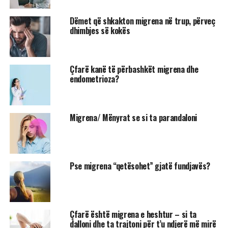
Dëmet që shkakton migrena në trup, përveç
dhimbjes së kokës
Çfarë kanë të përbashkët migrena dhe
endometrioza?
Migrena/ Mënyrat se si ta parandaloni
Pse migrena “qetësohet” gjatë fundjavës?
Çfarë është migrena e heshtur – si ta
dalloni dhe ta trajtoni për t’u ndjerë më mirë