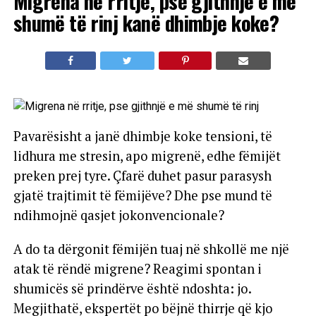
Migrena në rritje, pse gjithnjë e më
shumë të rinj kanë dhimbje koke?
Pavarësisht a janë dhimbje koke tensioni, të
lidhura me stresin, apo migrenë, edhe fëmijët
preken prej tyre. Çfarë duhet pasur parasysh
gjatë trajtimit të fëmijëve? Dhe pse mund të
ndihmojnë qasjet jokonvencionale?
A do ta dërgonit fëmijën tuaj në shkollë me një
atak të rëndë migrene? Reagimi spontan i
shumicës së prindërve është ndoshta: jo.
Megjithatë, ekspertët po bëjnë thirrje që kjo