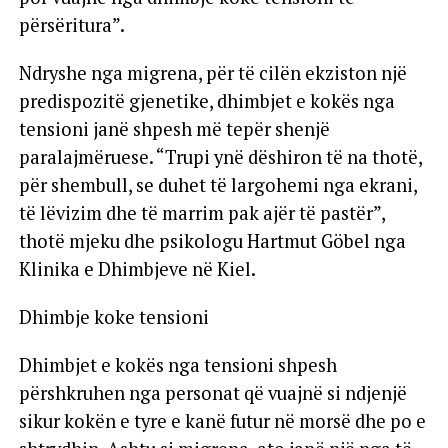
përsëritura”.
Ndryshe nga migrena, për të cilën ekziston një
predispozitë gjenetike, dhimbjet e kokës nga
tensioni janë shpesh më tepër shenjë
paralajmëruese. “Trupi ynë dëshiron të na thotë,
për shembull, se duhet të largohemi nga ekrani,
të lëvizim dhe të marrim pak ajër të pastër”,
thotë mjeku dhe psikologu Hartmut Göbel nga
Klinika e Dhimbjeve në Kiel.
Dhimbje koke tensioni
Dhimbjet e kokës nga tensioni shpesh
përshkruhen nga personat që vuajnë si ndjenjë
sikur kokën e tyre e kanë futur në morsë dhe po e