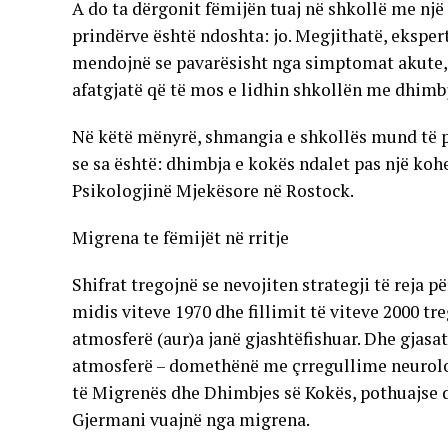
A do ta dërgonit fëmijën tuaj në shkollë me nj
prindërve është ndoshta: jo. Megjithatë, ekspertë
mendojnë se pavarësisht nga simptomat akute, 
afatgjatë që të mos e lidhin shkollën me dhimb
Në këtë mënyrë, shmangia e shkollës mund të p
se sa është: dhimbja e kokës ndalet pas një kohe
Psikologjinë Mjekësore në Rostock.
Migrena te fëmijët në rritje
Shifrat tregojnë se nevojiten strategji të reja 
midis viteve 1970 dhe fillimit të viteve 2000 tr
atmosferë (aur)a janë gjashtëfishuar. Dhe gjas
atmosferë – domethënë me çrregullime neurologj
të Migrenës dhe Dhimbjes së Kokës, pothuajse d
Gjermani vuajnë nga migrena.