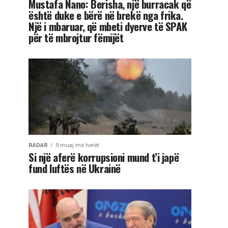
Mustafa Nano: Berisha, një burracak që
është duke e bërë në brekë nga frika.
Një i mbaruar, që mbeti dyerve të SPAK
për të mbrojtur fëmijët
RADAR
9 muaj më herët
Si një aferë korrupsioni mund t’i japë
fund luftës në Ukrainë