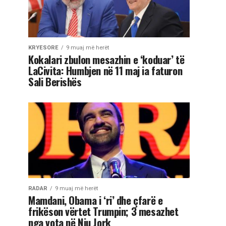
KRYESORE
9 muaj më herët
Kokalari zbulon mesazhin e ‘koduar’ të
LaCivita: Humbjen në 11 maj ia faturon
Sali Berishës
RADAR
9 muaj më herët
Mamdani, Obama i ‘ri’ dhe çfarë e
frikëson vërtet Trumpin; 3 mesazhet
nga vota në Nju Jork