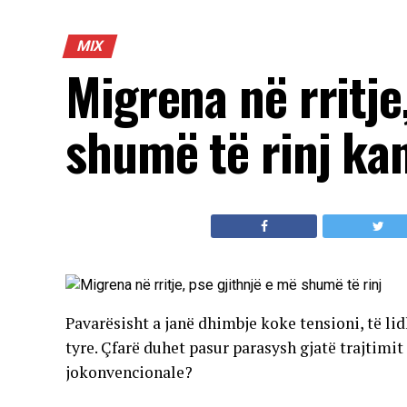
MIX
Migrena në rritje
shumë të rinj ka
Pavarësisht a janë dhimbje koke tensioni, të li
tyre. Çfarë duhet pasur parasysh gjatë trajtim
jokonvencionale?