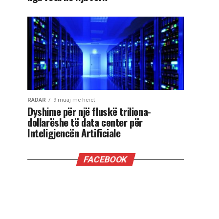
RADAR
9 muaj më herët
Dyshime për një fluskë triliona-
dollarëshe të data center për
Inteligjencën Artificiale
FACEBOOK