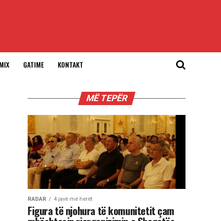
MIX
GATIME
KONTAKT
MË TEPËR
RADAR
4 javë më herët
Figura të njohura të komunitetit çam