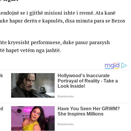
endojnë se i gjithë misioni ishte i rremë. Ata kanë
duke hapur derën e kapsulës, disa minuta para se Bezos
shte kryesisht performuese, duke pasur parasysh
të hapet vetëm nga jashtë.