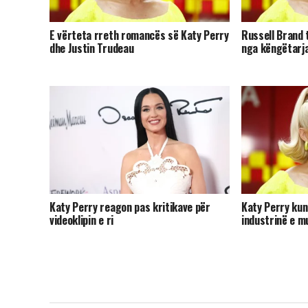
E vërteta rreth romancës së Katy Perry
Russell Brand 
dhe Justin Trudeau
nga këngëtarja
Katy Perry reagon pas kritikave për
Katy Perry kun
videoklipin e ri
industrinë e m