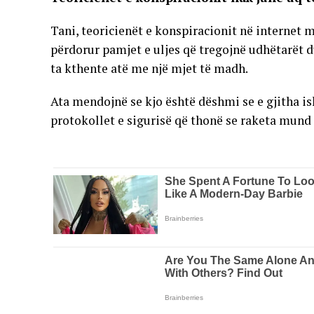
Tani, teoricienët e konspiracionit në internet m
përdorur pamjet e uljes që tregojnë udhëtarët 
ta kthente atë me një mjet të madh.
Ata mendojnë se kjo është dëshmi se e gjitha i
protokollet e sigurisë që thonë se raketa mund 