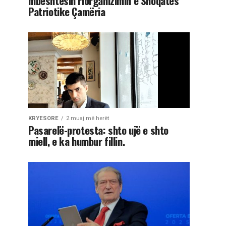
mbështesin riorganizimin e Shoqatës
Patriotike Çamëria
KRYESORE
2 muaj më herët
Pasarelë-protesta: shto ujë e shto
miell, e ka humbur fillin.