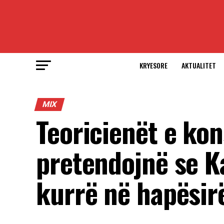
KRYESORE
AKTUALITET
MIX
Teoricienët e kon
pretendojnë se K
kurrë në hapësir