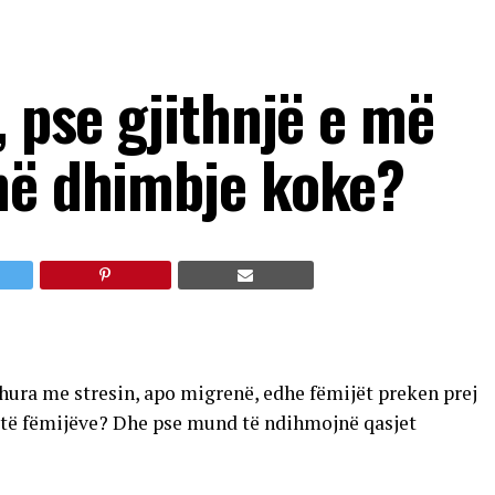
, pse gjithnjë e më
në dhimbje koke?
dhura me stresin, apo migrenë, edhe fëmijët preken prej
it të fëmijëve? Dhe pse mund të ndihmojnë qasjet