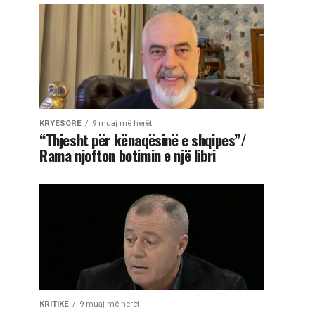
KRYESORE
9 muaj më herët
“Thjesht për kënaqësinë e shqipes”/
Rama njofton botimin e një libri
KRITIKE
9 muaj më herët