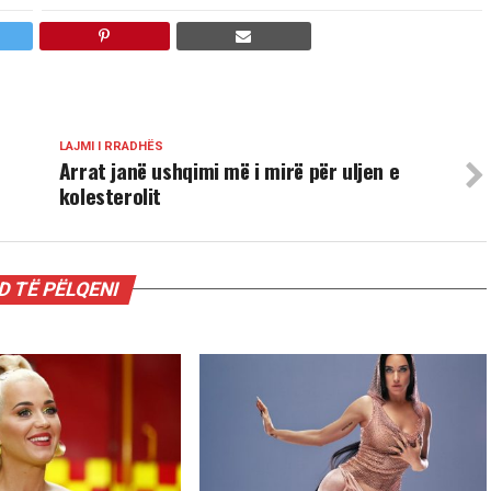
LAJMI I RRADHËS
e
Arrat janë ushqimi më i mirë për uljen e
kolesterolit
 TË PËLQENI