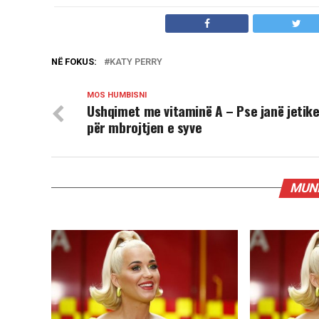
NË FOKUS:
KATY PERRY
MOS HUMBISNI
Ushqimet me vitaminë A – Pse janë jetik
për mbrojtjen e syve
MUND