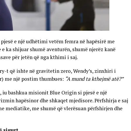
pjesë e një udhëtimi vetëm femra në hapësirë ​​me
se e ka shijuar shumë aventurën, shumë njerëz kanë
ave për jetën që nga kthimi i saj.
y-t që ishte në gravitetin zero, Wendy’s, zinxhiri i
er) me një postim thumbues:
“A mund ta kthejmë atë?”
t, iu bashkua misionit Blue Origin si pjesë e një
rizmin hapësinor dhe shkaqet mjedisore. Përfshirja e saj
e mediatike, me shumë që vlerësuan përfshirjen dhe
ë sigurt