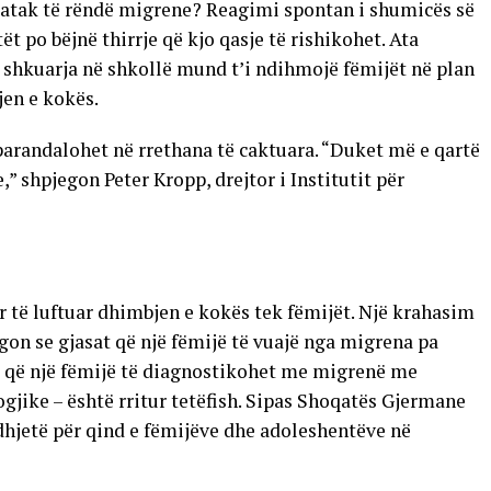
ë atak të rëndë migrene? Reagimi spontan i shumicës së
t po bëjnë thirrje që kjo qasje të rishikohet. Ata
shkuarja në shkollë mund t’i ndihmojë fëmijët në plan
jen e kokës.
arandalohet në rrethana të caktuara. “Duket më e qartë
,” shpjegon Peter Kropp, drejtor i Institutit për
për të luftuar dhimbjen e kokës tek fëmijët. Një krahasim
egon se gjasat që një fëmijë të vuajë nga migrena pa
at që një fëmijë të diagnostikohet me migrenë me
ike – është rritur tetëfish. Sipas Shoqatës Gjermane
hjetë për qind e fëmijëve dhe adoleshentëve në