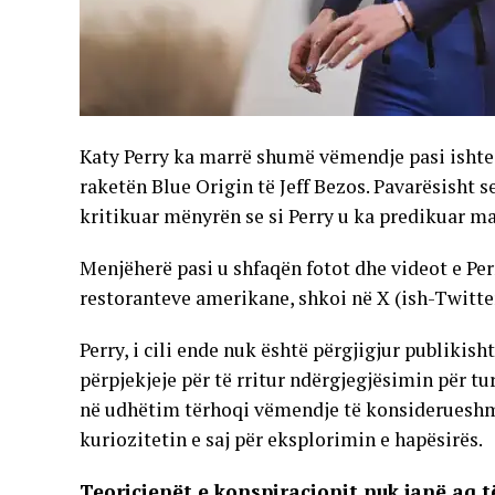
Katy Perry ka marrë shumë vëmendje pasi ishte 
raketën Blue Origin të Jeff Bezos. Pavarësisht 
kritikuar mënyrën se si Perry u ka predikuar mas
Menjëherë pasi u shfaqën fotot dhe videot e Perr
restoranteve amerikane, shkoi në X (ish-Twitt
Perry, i cili ende nuk është përgjigjur publikish
përpjekjeje për të rritur ndërgjegjësimin për tu
në udhëtim tërhoqi vëmendje të konsiderueshm
kuriozitetin e saj për eksplorimin e hapësirës.
Teoricienët e konspiracionit nuk janë aq t