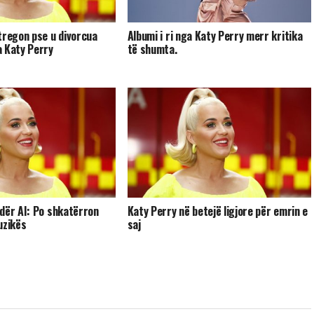
tregon pse u divorcua
Albumi i ri nga Katy Perry merr kritika
 Katy Perry
të shumta.
dër AI: Po shkatërron
Katy Perry në betejë ligjore për emrin e
uzikës
saj