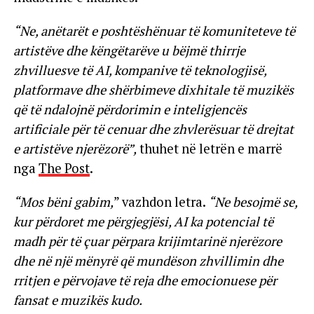
“Ne, anëtarët e poshtëshënuar të komuniteteve të
artistëve dhe këngëtarëve u bëjmë thirrje
zhvilluesve të AI, kompanive të teknologjisë,
platformave dhe shërbimeve dixhitale të muzikës
që të ndalojnë përdorimin e inteligjencës
artificiale për të cenuar dhe zhvlerësuar të drejtat
e artistëve njerëzorë”,
thuhet në letrën e marrë
nga
The Post
.
“Mos bëni gabim,
” vazhdon letra.
“Ne besojmë se,
kur përdoret me përgjegjësi, AI ka potencial të
madh për të çuar përpara krijimtarinë njerëzore
dhe në një mënyrë që mundëson zhvillimin dhe
rritjen e përvojave të reja dhe emocionuese për
fansat e muzikës kudo.