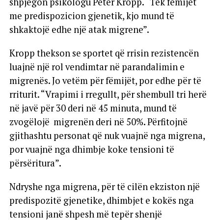
shpjegon psikologu Peter Kropp. “Tek fëmijët
me predispozicion gjenetik, kjo mund të
shkaktojë edhe një atak migrene”.
Kropp thekson se sportet që rrisin rezistencën
luajnë një rol vendimtar në parandalimin e
migrenës. Jo vetëm për fëmijët, por edhe për të
rriturit. “Vrapimi i rregullt, për shembull tri herë
në javë për 30 deri në 45 minuta, mund të
zvogëlojë migrenën deri në 50%. Përfitojnë
gjithashtu personat që nuk vuajnë nga migrena,
por vuajnë nga dhimbje koke tensioni të
përsëritura”.
Ndryshe nga migrena, për të cilën ekziston një
predispozitë gjenetike, dhimbjet e kokës nga
tensioni janë shpesh më tepër shenjë