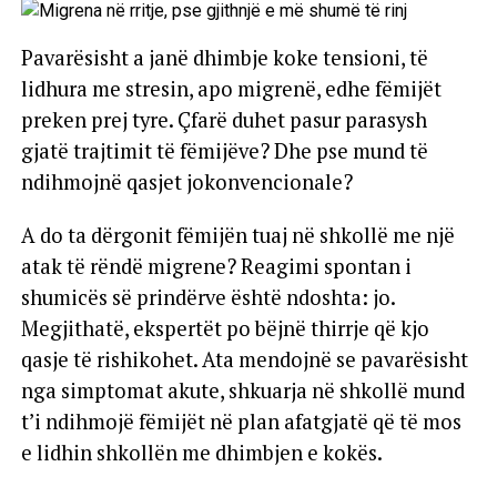
Pavarësisht a janë dhimbje koke tensioni, të
lidhura me stresin, apo migrenë, edhe fëmijët
preken prej tyre. Çfarë duhet pasur parasysh
gjatë trajtimit të fëmijëve? Dhe pse mund të
ndihmojnë qasjet jokonvencionale?
A do ta dërgonit fëmijën tuaj në shkollë me një
atak të rëndë migrene? Reagimi spontan i
shumicës së prindërve është ndoshta: jo.
Megjithatë, ekspertët po bëjnë thirrje që kjo
qasje të rishikohet. Ata mendojnë se pavarësisht
nga simptomat akute, shkuarja në shkollë mund
t’i ndihmojë fëmijët në plan afatgjatë që të mos
e lidhin shkollën me dhimbjen e kokës.