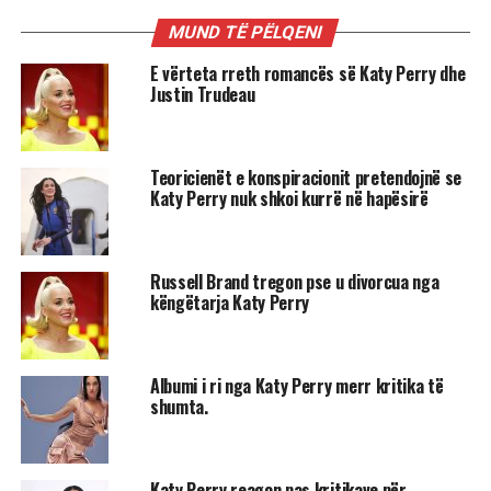
MUND TË PËLQENI
E vërteta rreth romancës së Katy Perry dhe
Justin Trudeau
Teoricienët e konspiracionit pretendojnë se
Katy Perry nuk shkoi kurrë në hapësirë
Russell Brand tregon pse u divorcua nga
këngëtarja Katy Perry
Albumi i ri nga Katy Perry merr kritika të
shumta.
Katy Perry reagon pas kritikave për