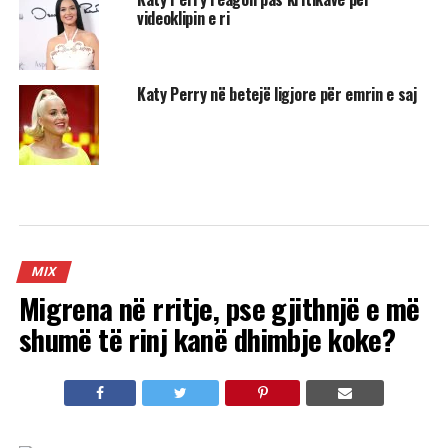
videoklipin e ri
Katy Perry në betejë ligjore për emrin e saj
MIX
Migrena në rritje, pse gjithnjë e më
shumë të rinj kanë dhimbje koke?