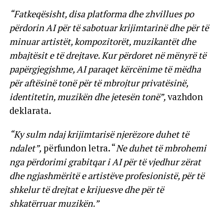
“Fatkeqësisht, disa platforma dhe zhvillues po
përdorin AI për të sabotuar krijimtarinë dhe për të
minuar artistët, kompozitorët, muzikantët dhe
mbajtësit e të drejtave.
Kur përdoret në mënyrë të
papërgjegjshme, AI paraqet kërcënime të mëdha
për aftësinë tonë për të mbrojtur privatësinë,
identitetin, muzikën dhe jetesën tonë”,
vazhdon
deklarata.
“Ky sulm ndaj krijimtarisë njerëzore duhet të
ndalet”,
përfundon letra. “
Ne duhet të mbrohemi
nga përdorimi grabitqar i AI për të vjedhur zërat
dhe ngjashmëritë e artistëve profesionistë, për të
shkelur të drejtat e krijuesve dhe për të
shkatërruar muzikën.”