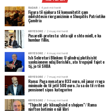
RADAR
4 javë më herët
Figura të njohura të komunitetit çam
mbështesin riorganizimin e Shoqatës Patriotike
Çamëria
KRYESORE
2 muaj më herët
Pasarelë-protesta: shto ujë e shto miell, e ka
humbur fillin.
KRYESORE
4 muaj më herët
Ish Sekretari Blinken: U qëndroj plotësisht
sanksioneve ndaj Berishës, ato tregojnë fajet e
tij, jo të SHBA
KRYESORE
7 muaj më herët
Rama: Paga mesatare 833 euro, në janar rroga
minimale do të jetë 500 euro. Ja sa do të rriten
pensionet sipas kategorive
KRYESORE
9 muaj më herët
“Thjesht për kënaqësinë e shqipes”/ Rama
njofton botimin e një libri