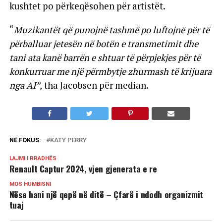
kushtet po përkeqësohen për artistët.
“
Muzikantët që punojnë tashmë po luftojnë për të
përballuar jetesën në botën e transmetimit dhe
tani ata kanë barrën e shtuar të përpjekjes për të
konkurruar me një përmbytje zhurmash të krijuara
nga AI”,
tha Jacobsen për median.
NË FOKUS:
KATY PERRY
LAJMI I RRADHËS
Renault Captur 2024, vjen gjenerata e re
MOS HUMBISNI
Nëse hani një qepë në ditë – Çfarë i ndodh organizmit
tuaj