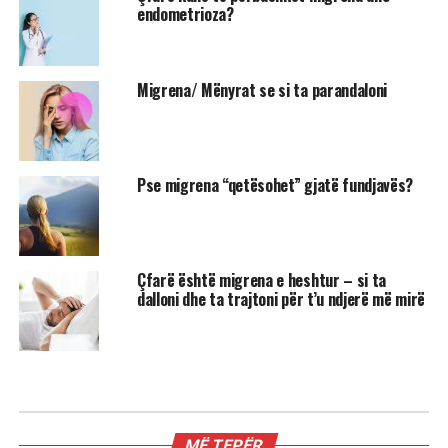
endometrioza?
Migrena/ Mënyrat se si ta parandaloni
Pse migrena “qetësohet” gjatë fundjavës?
Çfarë është migrena e heshtur – si ta
dalloni dhe ta trajtoni për t’u ndjerë më mirë
MË TEPËR