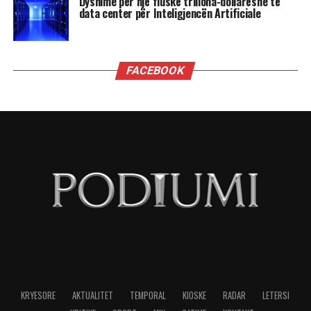
Dyshime për një fluskë triliona-dollarëshe të
data center për Inteligjencën Artificiale
FACEBOOK
KRYESORE
AKTUALITET
TEMPORAL
KIOSKE
RADAR
LETERSI