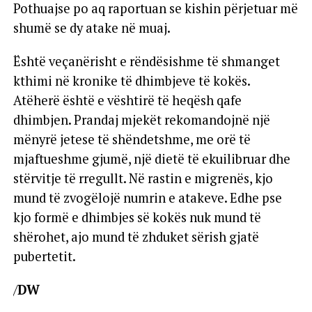
Pothuajse po aq raportuan se kishin përjetuar më
shumë se dy atake në muaj.
Është veçanërisht e rëndësishme të shmanget
kthimi në kronike të dhimbjeve të kokës.
Atëherë është e vështirë të heqësh qafe
dhimbjen. Prandaj mjekët rekomandojnë një
mënyrë jetese të shëndetshme, me orë të
mjaftueshme gjumë, një dietë të ekuilibruar dhe
stërvitje të rregullt. Në rastin e migrenës, kjo
mund të zvogëlojë numrin e atakeve. Edhe pse
kjo formë e dhimbjes së kokës nuk mund të
shërohet, ajo mund të zhduket sërish gjatë
pubertetit.
/
DW