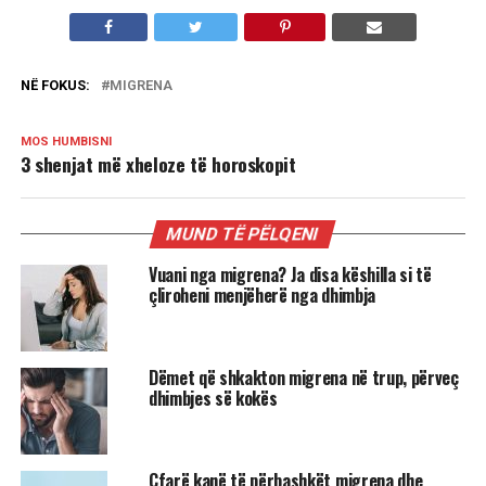
NË FOKUS:
MIGRENA
MOS HUMBISNI
3 shenjat më xheloze të horoskopit
MUND TË PËLQENI
Vuani nga migrena? Ja disa këshilla si të
çliroheni menjëherë nga dhimbja
Dëmet që shkakton migrena në trup, përveç
dhimbjes së kokës
Çfarë kanë të përbashkët migrena dhe