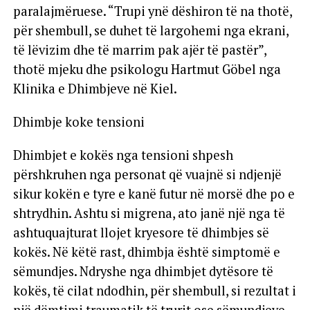
paralajmëruese. “Trupi ynë dëshiron të na thotë,
për shembull, se duhet të largohemi nga ekrani,
të lëvizim dhe të marrim pak ajër të pastër”,
thotë mjeku dhe psikologu Hartmut Göbel nga
Klinika e Dhimbjeve në Kiel.
Dhimbje koke tensioni
Dhimbjet e kokës nga tensioni shpesh
përshkruhen nga personat që vuajnë si ndjenjë
sikur kokën e tyre e kanë futur në morsë dhe po e
shtrydhin. Ashtu si migrena, ato janë një nga të
ashtuquajturat llojet kryesore të dhimbjes së
kokës. Në këtë rast, dhimbja është simptomë e
sëmundjes. Ndryshe nga dhimbjet dytësore të
kokës, të cilat ndodhin, për shembull, si rezultat i
një dëmtimi traumatik të trurit ose sëmundjeve