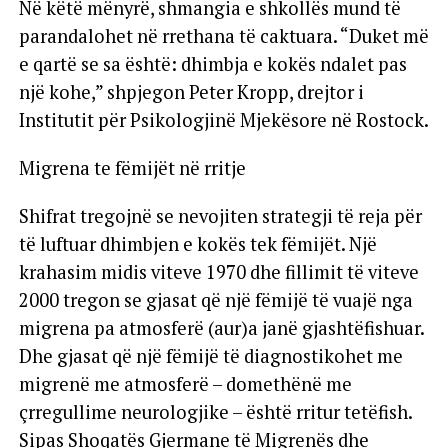
Në këtë mënyrë, shmangia e shkollës mund të
parandalohet në rrethana të caktuara. “Duket më
e qartë se sa është: dhimbja e kokës ndalet pas
një kohe,” shpjegon Peter Kropp, drejtor i
Institutit për Psikologjinë Mjekësore në Rostock.
Migrena te fëmijët në rritje
Shifrat tregojnë se nevojiten strategji të reja për
të luftuar dhimbjen e kokës tek fëmijët. Një
krahasim midis viteve 1970 dhe fillimit të viteve
2000 tregon se gjasat që një fëmijë të vuajë nga
migrena pa atmosferë (aur)a janë gjashtëfishuar.
Dhe gjasat që një fëmijë të diagnostikohet me
migrenë me atmosferë – domethënë me
çrregullime neurologjike – është rritur tetëfish.
Sipas Shoqatës Gjermane të Migrenës dhe