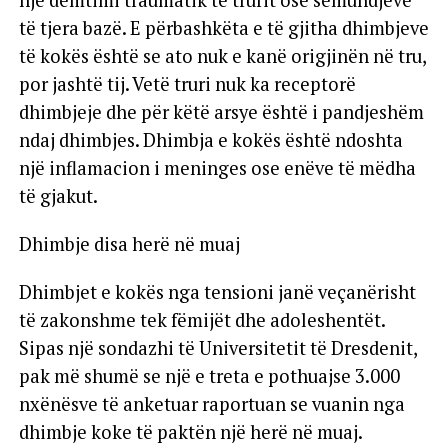
të tjera bazë. E përbashkëta e të gjitha dhimbjeve
të kokës është se ato nuk e kanë origjinën në tru,
por jashtë tij. Vetë truri nuk ka receptorë
dhimbjeje dhe për këtë arsye është i pandjeshëm
ndaj dhimbjes. Dhimbja e kokës është ndoshta
një inflamacion i meninges ose enëve të mëdha
të gjakut.
Dhimbje disa herë në muaj
Dhimbjet e kokës nga tensioni janë veçanërisht
të zakonshme tek fëmijët dhe adoleshentët.
Sipas një sondazhi të Universitetit të Dresdenit,
pak më shumë se një e treta e pothuajse 3.000
nxënësve të anketuar raportuan se vuanin nga
dhimbje koke të paktën një herë në muaj.