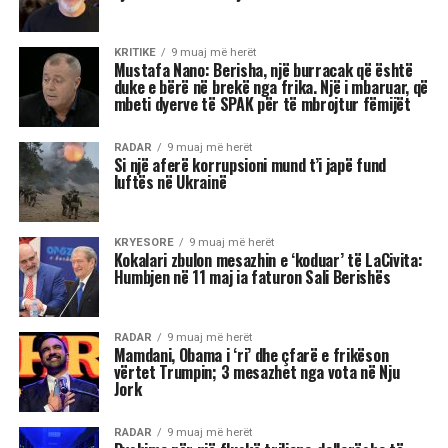
KRITIKE
9 muaj më herët
Mustafa Nano: Berisha, një burracak që është
duke e bërë në brekë nga frika. Një i mbaruar, që
mbeti dyerve të SPAK për të mbrojtur fëmijët
RADAR
9 muaj më herët
Si një aferë korrupsioni mund t’i japë fund
luftës në Ukrainë
KRYESORE
9 muaj më herët
Kokalari zbulon mesazhin e ‘koduar’ të LaCivita:
Humbjen në 11 maj ia faturon Sali Berishës
RADAR
9 muaj më herët
Mamdani, Obama i ‘ri’ dhe çfarë e frikëson
vërtet Trumpin; 3 mesazhet nga vota në Nju
Jork
RADAR
9 muaj më herët