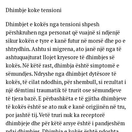
Dhimbje koke tensioni
Dhimbjet e kokës nga tensioni shpesh
përshkruhen nga personat që vuajnë si ndjenjë
sikur kokën e tyre e kanë futur në morsë dhe po e
shtrydhin. Ashtu si migrena, ato janë një nga të
ashtuquajturat llojet kryesore të dhimbjes së
kokës. Në këtë rast, dhimbja është simptomë e
sëmundjes. Ndryshe nga dhimbjet dytësore të
kokës, të cilat ndodhin, për shembull, si rezultat i
një dëmtimi traumatik të trurit ose sëmundjeve
të tjera bazë. E përbashkëta e të gjitha dhimbjeve
të kokës është se ato nuk e kanë origjinën në tru,
por jashtë tij. Vetë truri nuk ka receptorë
dhimbjeje dhe për këtë arsye është i pandjeshëm
ndaj dhimbjes. Dhimbja e kokës është ndoshta