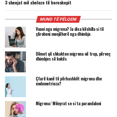
3 shenjat më xheloze të horoskopit
MUND TË PËLQENI
Vuani nga migrena? Ja disa këshilla si të
çliroheni menjëherë nga dhimbja
Dëmet që shkakton migrena në trup, përveç
dhimbjes së kokës
Çfarë kanë të përbashkët migrena dhe
endometrioza?
Migrena/ Mënyrat se si ta parandaloni