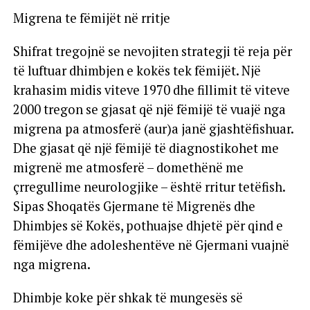
Migrena te fëmijët në rritje
Shifrat tregojnë se nevojiten strategji të reja për
të luftuar dhimbjen e kokës tek fëmijët. Një
krahasim midis viteve 1970 dhe fillimit të viteve
2000 tregon se gjasat që një fëmijë të vuajë nga
migrena pa atmosferë (aur)a janë gjashtëfishuar.
Dhe gjasat që një fëmijë të diagnostikohet me
migrenë me atmosferë – domethënë me
çrregullime neurologjike – është rritur tetëfish.
Sipas Shoqatës Gjermane të Migrenës dhe
Dhimbjes së Kokës, pothuajse dhjetë për qind e
fëmijëve dhe adoleshentëve në Gjermani vuajnë
nga migrena.
Dhimbje koke për shkak të mungesës së