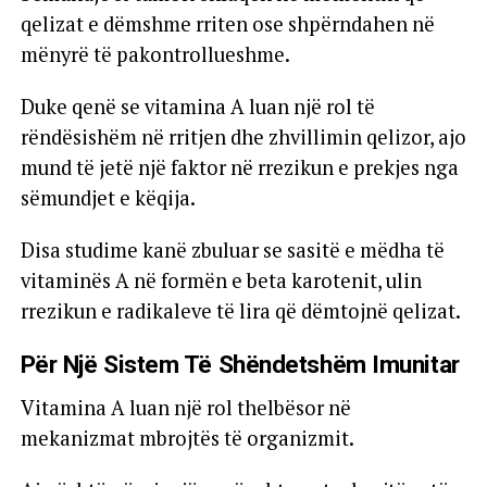
qelizat e dëmshme rriten ose shpërndahen në
mënyrë të pakontrollueshme.
Duke qenë se vitamina A luan një rol të
rëndësishëm në rritjen dhe zhvillimin qelizor, ajo
mund të jetë një faktor në rrezikun e prekjes nga
sëmundjet e këqija.
Disa studime kanë zbuluar se sasitë e mëdha të
vitaminës A në formën e beta karotenit, ulin
rrezikun e radikaleve të lira që dëmtojnë qelizat.
Për Një Sistem Të Shëndetshëm Imunitar
Vitamina A luan një rol thelbësor në
mekanizmat mbrojtës të organizmit.