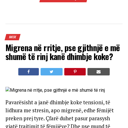
MIX
Migrena në rritje, pse gjithnjë e më
shumë të rinj kanë dhimbje koke?
Pavarësisht a janë dhimbje koke tensioni, të
lidhura me stresin, apo migrenë, edhe fëmijët
preken prej tyre. Çfarë duhet pasur parasysh
gjatë trajtimit të fëmijëve? Dhe pse mund të