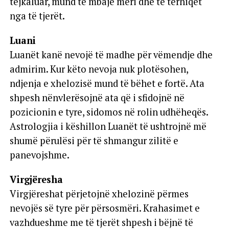
tejkaluar, mund të mbajë mëri dhe të tërhiqet
nga të tjerët.
Luani
Luanët kanë nevojë të madhe për vëmendje dhe
admirim. Kur këto nevoja nuk plotësohen,
ndjenja e xhelozisë mund të bëhet e fortë. Ata
shpesh nënvlerësojnë ata që i sfidojnë në
pozicionin e tyre, sidomos në rolin udhëheqës.
Astrologjia i këshillon Luanët të ushtrojnë më
shumë përulësi për të shmangur zilitë e
panevojshme.
Virgjëresha
Virgjëreshat përjetojnë xhelozinë përmes
nevojës së tyre për përsosmëri. Krahasimet e
vazhdueshme me të tjerët shpesh i bëjnë të