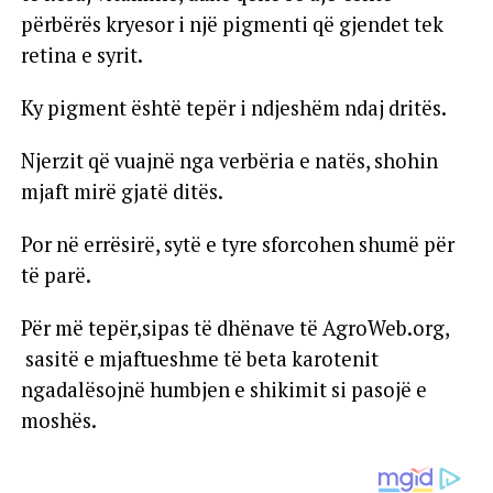
përbërës kryesor i një pigmenti që gjendet tek
retina e syrit.
Ky pigment është tepër i ndjeshëm ndaj dritës.
Njerzit që vuajnë nga verbëria e natës, shohin
mjaft mirë gjatë ditës.
Por në errësirë, sytë e tyre sforcohen shumë për
të parë.
Për më tepër,sipas të dhënave të AgroWeb.org,
sasitë e mjaftueshme të beta karotenit
ngadalësojnë humbjen e shikimit si pasojë e
moshës.