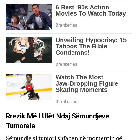
Rrezik Më I Ulët Ndaj Sëmundjeve
Tumorale
Sëmundje si tumori shfaqen në momentin që