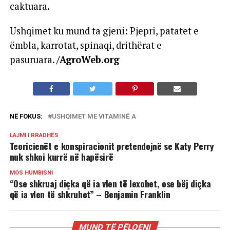
caktuara.
Ushqimet ku mund ta gjeni: Pjepri, patatet e
ëmbla, karrotat, spinaqi, drithërat e
pasuruara.
/AgroWeb.org
NË FOKUS:
USHQIMET ME VITAMINË A
LAJMI I RRADHËS
Teoricienët e konspiracionit pretendojnë se Katy Perry
nuk shkoi kurrë në hapësirë
MOS HUMBISNI
“Ose shkruaj diçka që ia vlen të lexohet, ose bëj diçka
që ia vlen të shkruhet” – Benjamin Franklin
MUND TË PËLQENI