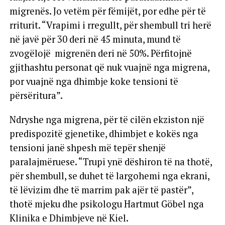
migrenës. Jo vetëm për fëmijët, por edhe për të
rriturit. “Vrapimi i rregullt, për shembull tri herë
në javë për 30 deri në 45 minuta, mund të
zvogëlojë migrenën deri në 50%. Përfitojnë
gjithashtu personat që nuk vuajnë nga migrena,
por vuajnë nga dhimbje koke tensioni të
përsëritura”.
Ndryshe nga migrena, për të cilën ekziston një
predispozitë gjenetike, dhimbjet e kokës nga
tensioni janë shpesh më tepër shenjë
paralajmëruese. “Trupi ynë dëshiron të na thotë,
për shembull, se duhet të largohemi nga ekrani,
të lëvizim dhe të marrim pak ajër të pastër”,
thotë mjeku dhe psikologu Hartmut Göbel nga
Klinika e Dhimbjeve në Kiel.