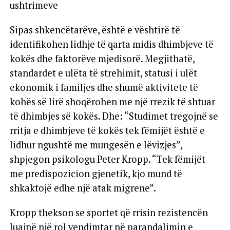
ushtrimeve
Sipas shkencëtarëve, është e vështirë të
identifikohen lidhje të qarta midis dhimbjeve të
kokës dhe faktorëve mjedisorë. Megjithatë,
standardet e ulëta të strehimit, statusi i ulët
ekonomik i familjes dhe shumë aktivitete të
kohës së lirë shoqërohen me një rrezik të shtuar
të dhimbjes së kokës. Dhe: “Studimet tregojnë se
rritja e dhimbjeve të kokës tek fëmijët është e
lidhur ngushtë me mungesën e lëvizjes”,
shpjegon psikologu Peter Kropp. “Tek fëmijët
me predispozicion gjenetik, kjo mund të
shkaktojë edhe një atak migrene”.
Kropp thekson se sportet që rrisin rezistencën
luajnë një rol vendimtar në parandalimin e