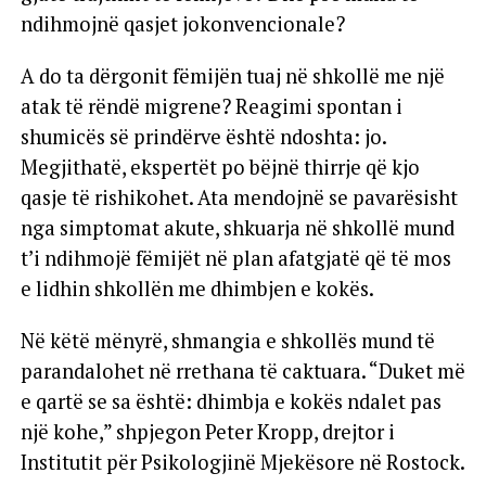
ndihmojnë qasjet jokonvencionale?
A do ta dërgonit fëmijën tuaj në shkollë me një
atak të rëndë migrene? Reagimi spontan i
shumicës së prindërve është ndoshta: jo.
Megjithatë, ekspertët po bëjnë thirrje që kjo
qasje të rishikohet. Ata mendojnë se pavarësisht
nga simptomat akute, shkuarja në shkollë mund
t’i ndihmojë fëmijët në plan afatgjatë që të mos
e lidhin shkollën me dhimbjen e kokës.
Në këtë mënyrë, shmangia e shkollës mund të
parandalohet në rrethana të caktuara. “Duket më
e qartë se sa është: dhimbja e kokës ndalet pas
një kohe,” shpjegon Peter Kropp, drejtor i
Institutit për Psikologjinë Mjekësore në Rostock.