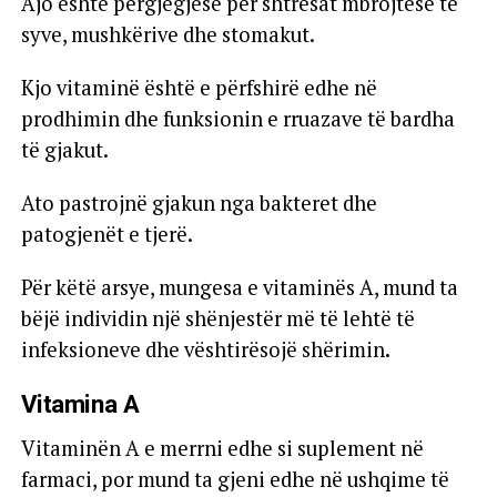
Ajo është përgjegjëse për shtresat mbrojtëse të
syve, mushkërive dhe stomakut.
Kjo vitaminë është e përfshirë edhe në
prodhimin dhe funksionin e rruazave të bardha
të gjakut.
Ato pastrojnë gjakun nga bakteret dhe
patogjenët e tjerë.
Për këtë arsye, mungesa e vitaminës A, mund ta
bëjë individin një shënjestër më të lehtë të
infeksioneve dhe vështirësojë shërimin
.
Vitamina A
Vitaminën A e merrni edhe si suplement në
farmaci, por mund ta gjeni edhe në ushqime të