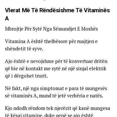
Vlerat Më Të Rëndësishme Të Vitaminës
A
Mbrojtje Për Sytë Nga Sëmundjet E Moshës
Vitamina A është thelbësore për ruajtjen e
shëndetit të syve.
Ajo është e nevojshme për të konvertuar dritën
që bie në kontakt me sytë në një sinjal elektrik
që i dërgohet trurit.
Në fakt, një nga simptomat e para të mungesës
së vitaminës A, mund të jetë verbëria e natës.
Kjo ndodh rëndom tek njerëzit që kanë mungesa
të kësaj vitamine, duke qenë se ajo është