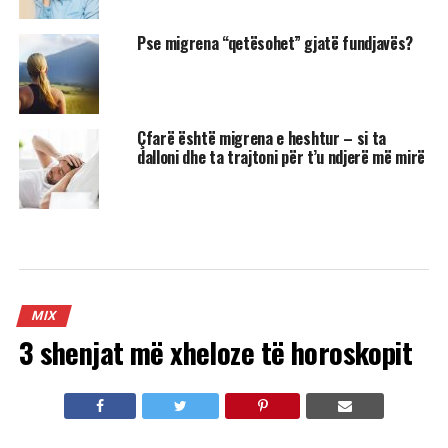
Pse migrena “qetësohet” gjatë fundjavës?
Çfarë është migrena e heshtur – si ta
dalloni dhe ta trajtoni për t’u ndjerë më mirë
MIX
3 shenjat më xheloze të horoskopit