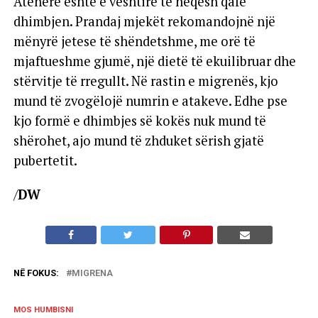
Atëherë është e vështirë të heqësh qafe
dhimbjen. Prandaj mjekët rekomandojnë një
mënyrë jetese të shëndetshme, me orë të
mjaftueshme gjumë, një dietë të ekuilibruar dhe
stërvitje të rregullt. Në rastin e migrenës, kjo
mund të zvogëlojë numrin e atakeve. Edhe pse
kjo formë e dhimbjes së kokës nuk mund të
shërohet, ajo mund të zhduket sërish gjatë
pubertetit.
/
DW
NË FOKUS:
MIGRENA
MOS HUMBISNI