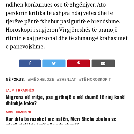
ndihen konkurrues ose të zhgënjyer. Ato
përdorin kritika të ashpra ndaj vetes dhe të
tjerëve për të fshehur pasiguritë e brendshme.
Horoskopi i sugjeron Virgjëreshës të pranojë
ritmin e saj personal dhe të shmangë krahasimet
e panevojshme.
NË FOKUS:
MË XHELOZE
SHENJAT
TË HOROSKOPIT
LAJMI I RRADHËS
Migrena në rritje, pse gjithnjë e më shumë të rinj kanë
dhimbje koke?
MOS HUMBISNI
Kur dita barazohet me natën, Meri Shehu zbulon se
çfarë sjell kjo javë për çdo shenjë