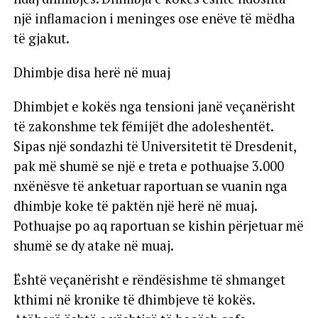
një inflamacion i meninges ose enëve të mëdha
të gjakut.
Dhimbje disa herë në muaj
Dhimbjet e kokës nga tensioni janë veçanërisht
të zakonshme tek fëmijët dhe adoleshentët.
Sipas një sondazhi të Universitetit të Dresdenit,
pak më shumë se një e treta e pothuajse 3.000
nxënësve të anketuar raportuan se vuanin nga
dhimbje koke të paktën një herë në muaj.
Pothuajse po aq raportuan se kishin përjetuar më
shumë se dy atake në muaj.
Është veçanërisht e rëndësishme të shmanget
kthimi në kronike të dhimbjeve të kokës.