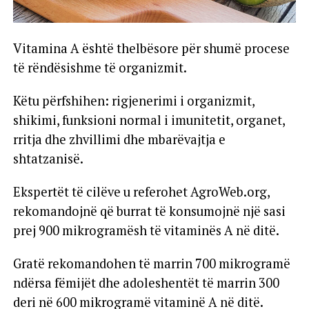
Vitamina A është thelbësore për shumë procese
të rëndësishme të organizmit.
Këtu përfshihen: rigjenerimi i organizmit,
shikimi, funksioni normal i imunitetit, organet,
rritja dhe zhvillimi dhe mbarëvajtja e
shtatzanisë.
Ekspertët të cilëve u referohet AgroWeb.org,
rekomandojnë që burrat të konsumojnë një sasi
prej 900 mikrogramësh të vitaminës A në ditë.
Gratë rekomandohen të marrin 700 mikrogramë
ndërsa fëmijët dhe adoleshentët të marrin 300
deri në 600 mikrogramë vitaminë A në ditë.