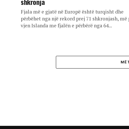
shkronja
Fjala më e gjatë në Europë është turqisht dhe
përbëhet nga një rekord prej 71 shkronjash, më 
vjen Islanda me fjalën e përbërë nga 64...
MË 