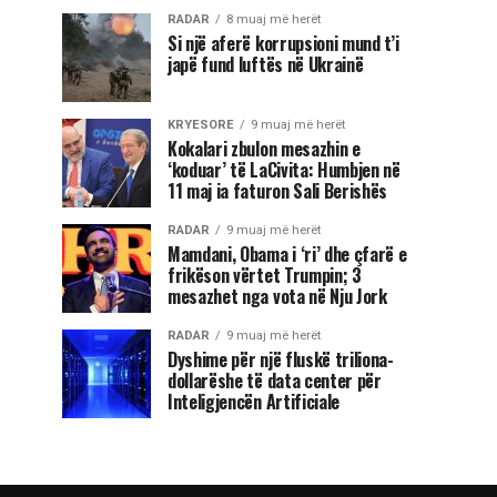
RADAR
8 muaj më herët
Si një aferë korrupsioni mund t’i
japë fund luftës në Ukrainë
KRYESORE
9 muaj më herët
Kokalari zbulon mesazhin e
‘koduar’ të LaCivita: Humbjen në
11 maj ia faturon Sali Berishës
RADAR
9 muaj më herët
Mamdani, Obama i ‘ri’ dhe çfarë e
frikëson vërtet Trumpin; 3
mesazhet nga vota në Nju Jork
RADAR
9 muaj më herët
Dyshime për një fluskë triliona-
dollarëshe të data center për
Inteligjencën Artificiale