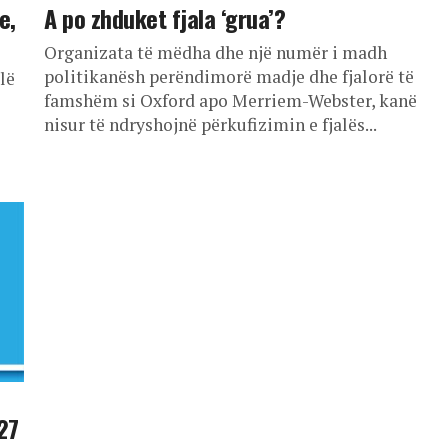
e,
A po zhduket fjala ‘grua’?
Organizata të mëdha dhe një numër i madh
politikanësh perëndimorë madje dhe fjalorë të
lë
famshëm si Oxford apo Merriem-Webster, kanë
nisur të ndryshojnë përkufizimin e fjalës...
 27