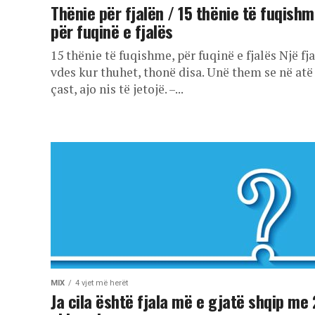
Thënie për fjalën / 15 thënie të fuqishm
për fuqinë e fjalës
15 thënie të fuqishme, për fuqinë e fjalës Një fja
vdes kur thuhet, thonë disa. Unë them se në atë
çast, ajo nis të jetojë. –...
MIX
4 vjet më herët
Ja cila është fjala më e gjatë shqip me