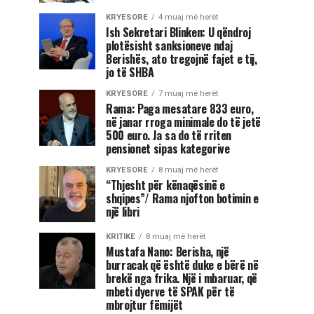
KRYESORE
4 muaj më herët
Ish Sekretari Blinken: U qëndroj
plotësisht sanksioneve ndaj
Berishës, ato tregojnë fajet e tij,
jo të SHBA
KRYESORE
7 muaj më herët
Rama: Paga mesatare 833 euro,
në janar rroga minimale do të jetë
500 euro. Ja sa do të rriten
pensionet sipas kategorive
KRYESORE
8 muaj më herët
“Thjesht për kënaqësinë e
shqipes”/ Rama njofton botimin e
një libri
KRITIKE
8 muaj më herët
Mustafa Nano: Berisha, një
burracak që është duke e bërë në
brekë nga frika. Një i mbaruar, që
mbeti dyerve të SPAK për të
mbrojtur fëmijët