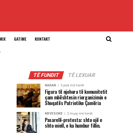
MIX
GATIME
KONTAKT
"
TË FUNDIT
TË LEXUAR
RADAR
3 javë më herët
Figura të njohura të komunitetit
çam mbështesin riorganizimin e
Shoqatës Patriotike Çamëria
KRYESORE
2 muaj më herët
Pasarelë-protesta: shto ujë e
shto miell, e ka humbur fillin.