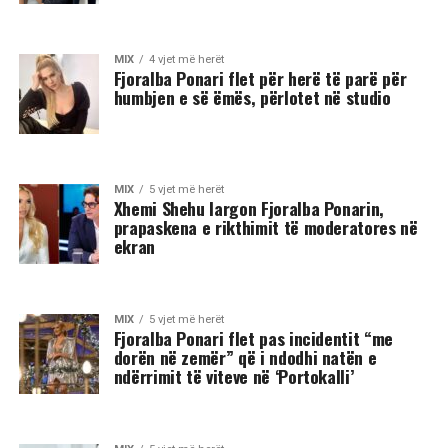
MIX
4 vjet më herët
Fjoralba Ponari flet për herë të parë për
humbjen e së ëmës, përlotet në studio
MIX
5 vjet më herët
Xhemi Shehu largon Fjoralba Ponarin,
prapaskena e rikthimit të moderatores në
ekran
MIX
5 vjet më herët
Fjoralba Ponari flet pas incidentit “me
dorën në zemër” që i ndodhi natën e
ndërrimit të viteve në ‘Portokalli’