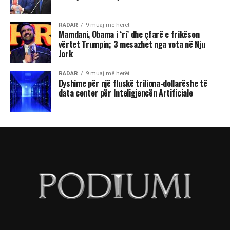
RADAR
9 muaj më herët
Mamdani, Obama i ‘ri’ dhe çfarë e frikëson
vërtet Trumpin; 3 mesazhet nga vota në Nju
Jork
RADAR
9 muaj më herët
Dyshime për një fluskë triliona-dollarëshe të
data center për Inteligjencën Artificiale