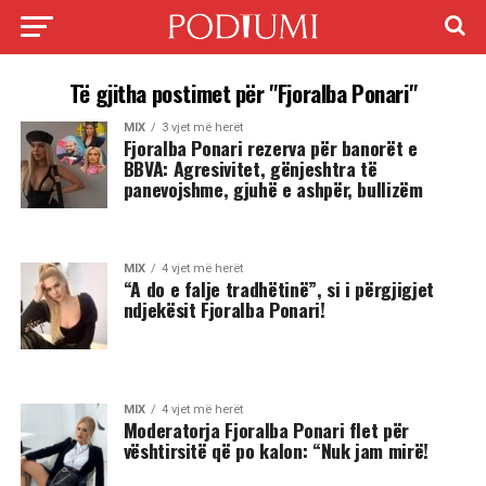
Të gjitha postimet për "Fjoralba Ponari"
MIX
3 vjet më herët
Fjoralba Ponari rezerva për banorët e
BBVA: Agresivitet, gënjeshtra të
panevojshme, gjuhë e ashpër, bullizëm
MIX
4 vjet më herët
“A do e falje tradhëtinë”, si i përgjigjet
ndjekësit Fjoralba Ponari!
MIX
4 vjet më herët
Moderatorja Fjoralba Ponari flet për
vështirsitë që po kalon: “Nuk jam mirë!