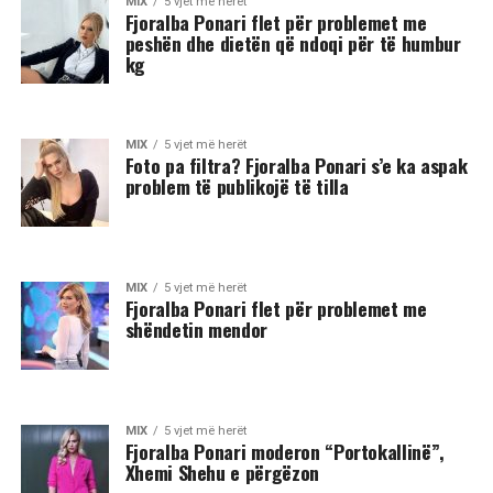
MIX
5 vjet më herët
Fjoralba Ponari flet për problemet me
peshën dhe dietën që ndoqi për të humbur
kg
MIX
5 vjet më herët
Foto pa filtra? Fjoralba Ponari s’e ka aspak
problem të publikojë të tilla
MIX
5 vjet më herët
Fjoralba Ponari flet për problemet me
shëndetin mendor
MIX
5 vjet më herët
Fjoralba Ponari moderon “Portokallinë”,
Xhemi Shehu e përgëzon