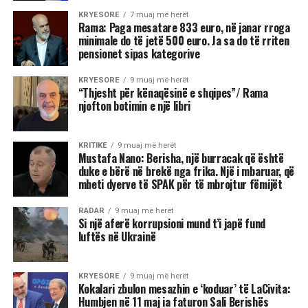
KRYESORE
7 muaj më herët
Rama: Paga mesatare 833 euro, në janar rroga
minimale do të jetë 500 euro. Ja sa do të rriten
pensionet sipas kategorive
KRYESORE
9 muaj më herët
“Thjesht për kënaqësinë e shqipes”/ Rama
njofton botimin e një libri
KRITIKE
9 muaj më herët
Mustafa Nano: Berisha, një burracak që është
duke e bërë në brekë nga frika. Një i mbaruar, që
mbeti dyerve të SPAK për të mbrojtur fëmijët
RADAR
9 muaj më herët
Si një aferë korrupsioni mund t’i japë fund
luftës në Ukrainë
KRYESORE
9 muaj më herët
Kokalari zbulon mesazhin e ‘koduar’ të LaCivita:
Humbjen në 11 maj ia faturon Sali Berishës