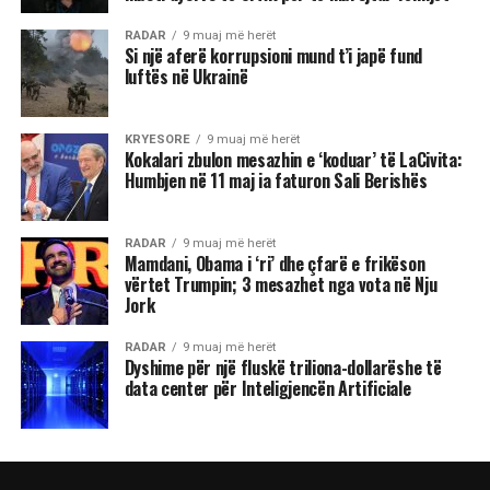
RADAR
9 muaj më herët
Si një aferë korrupsioni mund t’i japë fund
luftës në Ukrainë
KRYESORE
9 muaj më herët
Kokalari zbulon mesazhin e ‘koduar’ të LaCivita:
Humbjen në 11 maj ia faturon Sali Berishës
RADAR
9 muaj më herët
Mamdani, Obama i ‘ri’ dhe çfarë e frikëson
vërtet Trumpin; 3 mesazhet nga vota në Nju
Jork
RADAR
9 muaj më herët
Dyshime për një fluskë triliona-dollarëshe të
data center për Inteligjencën Artificiale