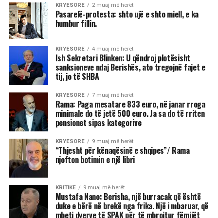
KRYESORE
2 muaj më herët
Pasarelë-protesta: shto ujë e shto miell, e ka
humbur fillin.
KRYESORE
4 muaj më herët
Ish Sekretari Blinken: U qëndroj plotësisht
sanksioneve ndaj Berishës, ato tregojnë fajet e
tij, jo të SHBA
KRYESORE
7 muaj më herët
Rama: Paga mesatare 833 euro, në janar rroga
minimale do të jetë 500 euro. Ja sa do të rriten
pensionet sipas kategorive
KRYESORE
9 muaj më herët
“Thjesht për kënaqësinë e shqipes”/ Rama
njofton botimin e një libri
KRITIKE
9 muaj më herët
Mustafa Nano: Berisha, një burracak që është
duke e bërë në brekë nga frika. Një i mbaruar, që
mbeti dyerve të SPAK për të mbrojtur fëmijët