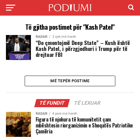
Të gjitha postimet për "Kash Patel"
RADAR
2 vjet më herët
“Do çmontojmë Deep State” – Kush është
Kash Patel, i përzgjedhuri i Trump për të
drejtuar FBI
MË TEPËR POSTIME
TË FUNDIT
TË LEXUAR
RADAR
4 javë më herët
Figura të njohura të komunitetit çam
mbështesin riorganizimin e Shoqatës Patriotike
Çamëria