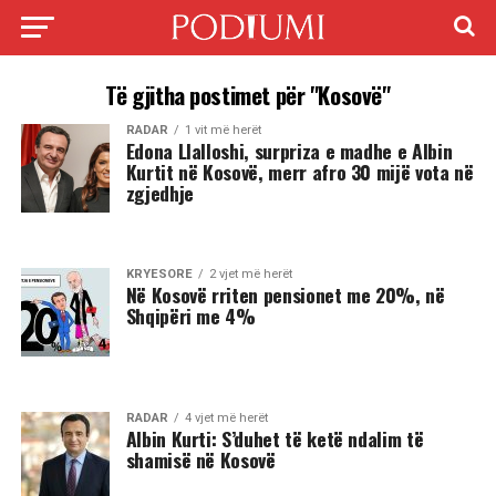
Të gjitha postimet për "Kosovë"
RADAR
1 vit më herët
Edona Llalloshi, surpriza e madhe e Albin
Kurtit në Kosovë, merr afro 30 mijë vota në
zgjedhje
KRYESORE
2 vjet më herët
Në Kosovë rriten pensionet me 20%, në
Shqipëri me 4%
RADAR
4 vjet më herët
Albin Kurti: S’duhet të ketë ndalim të
shamisë në Kosovë