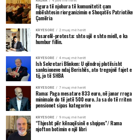
RADAR
4 javë më herët
Figura të njohura të komunitetit çam
mbështesin riorganizimin e Shoqatës Patriotike
Çamëria
KRYESORE
2 muaj më herët
Pasarelë-protesta: shto ujë e shto miell, e ka
humbur fillin.
KRYESORE
4 muaj më herët
Ish Sekretari Blinken: U qëndroj plotësisht
sanksioneve ndaj Berishës, ato tregojnë fajet e
tij, jo të SHBA
KRYESORE
7 muaj më herët
Rama: Paga mesatare 833 euro, në janar rroga
minimale do të jetë 500 euro. Ja sa do të rriten
pensionet sipas kategorive
KRYESORE
9 muaj më herët
“Thjesht për kënaqësinë e shqipes”/ Rama
njofton botimin e një libri