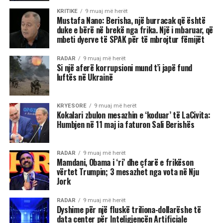
KRITIKE
9 muaj më herët
Mustafa Nano: Berisha, një burracak që është
duke e bërë në brekë nga frika. Një i mbaruar, që
mbeti dyerve të SPAK për të mbrojtur fëmijët
RADAR
9 muaj më herët
Si një aferë korrupsioni mund t’i japë fund
luftës në Ukrainë
KRYESORE
9 muaj më herët
Kokalari zbulon mesazhin e ‘koduar’ të LaCivita:
Humbjen në 11 maj ia faturon Sali Berishës
RADAR
9 muaj më herët
Mamdani, Obama i ‘ri’ dhe çfarë e frikëson
vërtet Trumpin; 3 mesazhet nga vota në Nju
Jork
RADAR
9 muaj më herët
Dyshime për një fluskë triliona-dollarëshe të
data center për Inteligjencën Artificiale