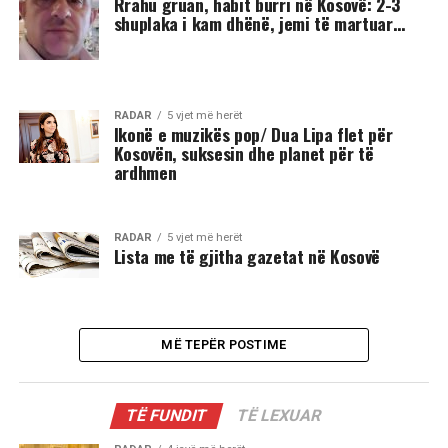
Rrahu gruan, habit burri në Kosovë: 2-3
shuplaka i kam dhënë, jemi të martuar…
RADAR
5 vjet më herët
Ikonë e muzikës pop/ Dua Lipa flet për
Kosovën, suksesin dhe planet për të
ardhmen
RADAR
5 vjet më herët
Lista me të gjitha gazetat në Kosovë
MË TEPËR POSTIME
TË FUNDIT
TË LEXUAR