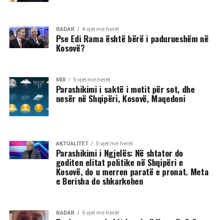
RADAR
4 vjet më herët
Pse Edi Rama është bërë i padurueshëm në
Kosovë?
MIX
5 vjet më herët
Parashikimi i saktë i motit për sot, dhe
nesër në Shqipëri, Kosovë, Maqedoni
AKTUALITET
5 vjet më herët
Parashikimi i Ngjelës: Në shtator do
goditen elitat politike në Shqipëri e
Kosovë, do u merren paratë e pronat. Meta
e Berisha do shkarkohen
RADAR
5 vjet më herët