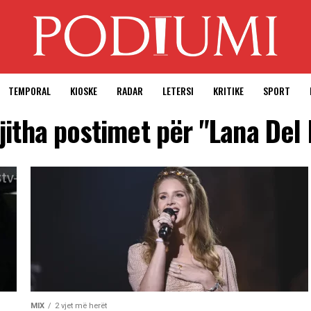
TEMPORAL
KIOSKE
RADAR
LETERSI
KRITIKE
SPORT
jitha postimet për "Lana Del
MIX
2 vjet më herët