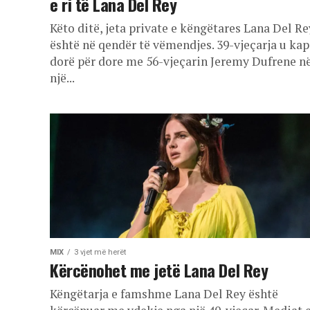
e ri të Lana Del Rey
Këto ditë, jeta private e këngëtares Lana Del Re
është në qendër të vëmendjes. 39-vjeçarja u kap
dorë për dore me 56-vjeçarin Jeremy Dufrene n
një...
MIX
3 vjet më herët
Kërcënohet me jetë Lana Del Rey
Këngëtarja e famshme Lana Del Rey është