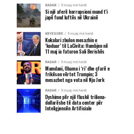
RADAR
9 muaj më herët
Si një aferë korrupsioni mund t’i
japë fund luftës në Ukrainë
KRYESORE
9 muaj më herët
Kokalari zbulon mesazhin e
‘koduar’ të LaCivita: Humbjen në
11 maj ia faturon Sali Berishës
RADAR
9 muaj më herët
Mamdani, Obama i ‘ri’ dhe çfarë e
frikëson vërtet Trumpin; 3
mesazhet nga vota në Nju Jork
RADAR
9 muaj më herët
Dyshime për një fluskë triliona-
dollarëshe të data center për
Inteligjencën Artificiale