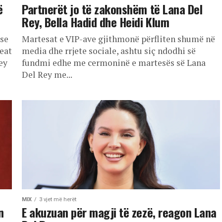
ë
Partnerët jo të zakonshëm të Lana Del
Rey, Bella Hadid dhe Heidi Klum
ëse
Martesat e VIP-ave gjithmonë përfliten shumë në
eat
media dhe rrjete sociale, ashtu siç ndodhi së
ey
fundmi edhe me cermoninë e martesës së Lana
Del Rey me...
MIX
3 vjet më herët
n
E akuzuan për magji të zezë, reagon Lana