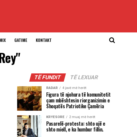
MIX
GATIME
KONTAKT
 Rey"
TË FUNDIT
TË LEXUAR
RADAR
4 javë më herët
Figura të njohura të komunitetit
çam mbështesin riorganizimin e
Shoqatës Patriotike Çamëria
KRYESORE
2 muaj më herët
Pasarelë-protesta: shto ujë e
shto miell, e ka humbur fillin.