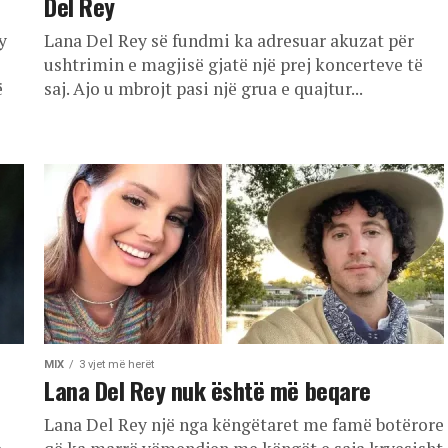
Del Rey
y
Lana Del Rey së fundmi ka adresuar akuzat për
ushtrimin e magjisë gjatë një prej koncerteve të
ë
saj. Ajo u mbrojt pasi një grua e quajtur...
MIX
3 vjet më herët
Lana Del Rey nuk është më beqare
Lana Del Rey një nga këngëtaret me famë botërore