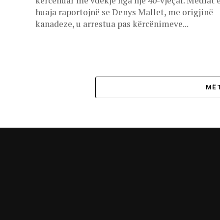
kërcënuar me vdekje nga një 40-vjeçar. Mediat 
huaja raportojnë se Denys Mallet, me origjinë
kanadeze, u arrestua pas kërcënimeve...
MË 