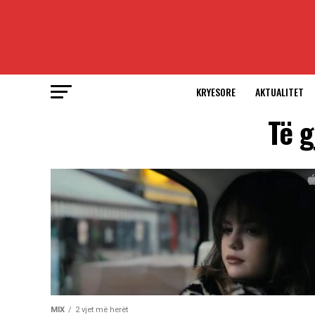
KRYESORE
AKTUALITET
Të g
MIX
2 vjet më herët