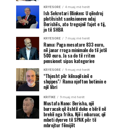
KRYESORE
4 muaj më herët
Ish Sekretari Blinken: U qëndroj
plotësisht sanksioneve ndaj
Berishës, ato tregojnë fajet e tij,
jo të SHBA
KRYESORE
7 muaj më herët
Rama: Paga mesatare 833 euro,
në janar rroga minimale do të jetë
500 euro. Ja sa do të rriten
pensionet sipas kategorive
KRYESORE
9 muaj më herët
“Thjesht për kënaqësinë e
shqipes”/ Rama njofton botimin e
një libri
KRITIKE
9 muaj më herët
Mustafa Nano: Berisha, një
burracak që është duke e bërë në
brekë nga frika. Një i mbaruar, që
mbeti dyerve të SPAK për të
mbrojtur fëmijët