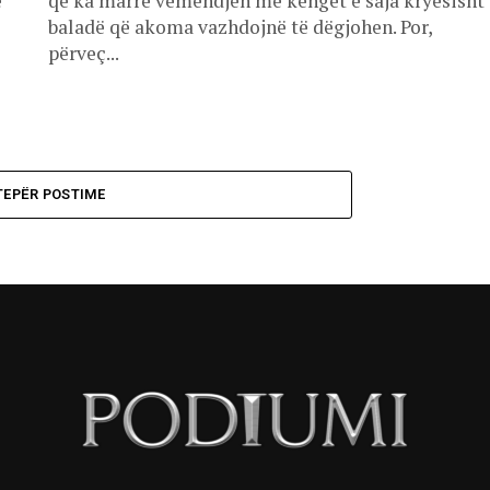
e
që ka marrë vëmendjen me këngët e saja kryesisht
baladë që akoma vazhdojnë të dëgjohen. Por,
përveç...
TEPËR POSTIME