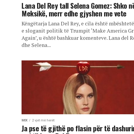
Lana Del Rey tall Selena Gomez: Shko n
Meksikë, merr edhe gjyshen me vete
Këngëtarja Lana Del Rey, e cila është mbështet
e sloganit politik të Trumpit ‘Make America Gr
Again’, u është bashkuar komenteve. Lana del R
dhe Selena...
MIX
2 vjet më herët
Ja pse të gjithë po flasin për të dashuri