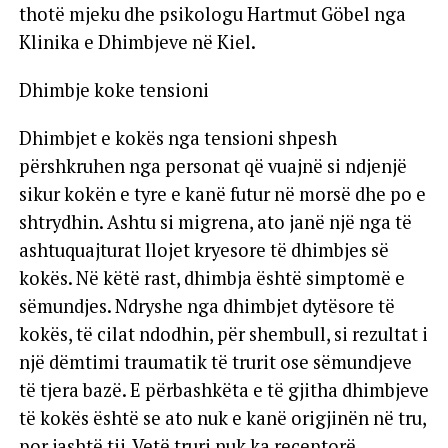
thotë mjeku dhe psikologu Hartmut Göbel nga
Klinika e Dhimbjeve në Kiel.
Dhimbje koke tensioni
Dhimbjet e kokës nga tensioni shpesh
përshkruhen nga personat që vuajnë si ndjenjë
sikur kokën e tyre e kanë futur në morsë dhe po e
shtrydhin. Ashtu si migrena, ato janë një nga të
ashtuquajturat llojet kryesore të dhimbjes së
kokës. Në këtë rast, dhimbja është simptomë e
sëmundjes. Ndryshe nga dhimbjet dytësore të
kokës, të cilat ndodhin, për shembull, si rezultat i
një dëmtimi traumatik të trurit ose sëmundjeve
të tjera bazë. E përbashkëta e të gjitha dhimbjeve
të kokës është se ato nuk e kanë origjinën në tru,
por jashtë tij. Vetë truri nuk ka receptorë