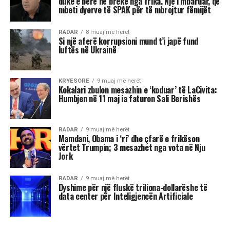
I njohur për intensitetin e tij emocional, akrepi
shpesh konkurron në heshtje. Kur ndjen se është
tejkaluar, mund të mbajë mëri dhe të tërhiqet
nga të tjerët.
Luani
Luanët kanë nevojë të madhe për vëmendje dhe
admirim. Kur këto nevoja nuk plotësohen,
ndjenja e xhelozisë mund të bëhet e fortë. Ata
shpesh nënvlerësojnë ata që i sfidojnë në
pozicionin e tyre, sidomos në rolin udhëheqës.
Astrologjia i këshillon Luanët të ushtrojnë më
shumë përulësi për të shmangur zilitë e
panevojshme.
Virgjëresha
Virgjëreshat përjetojnë xhelozinë përmes