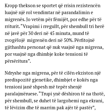
Kropp thekson se sportet që rrisin rezistencën
luajnë një rol vendimtar në parandalimin e
migrenës. Jo vetëm për fëmijët, por edhe për të
rriturit. “Vrapimi i rregullt, për shembull tri herë
në javë për 30 deri në 45 minuta, mund të
zvogëlojë migrenën deri në 50%. Përfitojnë
gjithashtu personat që nuk vuajnë nga migrena,
por vuajnë nga dhimbje koke tensioni të
përsëritura”.
Ndryshe nga migrena, për të cilën ekziston një
predispozitë gjenetike, dhimbjet e kokës nga
tensioni janë shpesh më tepër shenjë
paralajmëruese. “Trupi ynë dëshiron të na thotë,
për shembull, se duhet të largohemi nga ekrani,
të lëvizim dhe të marrim pak ajër të pastër”,