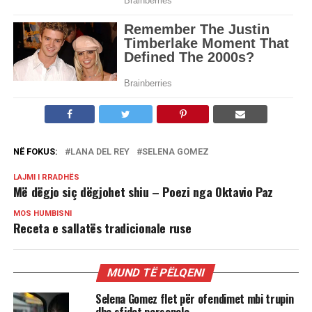
NË FOKUS:
LANA DEL REY
SELENA GOMEZ
LAJMI I RRADHËS
Më dëgjo siç dëgjohet shiu – Poezi nga Oktavio Paz
MOS HUMBISNI
Receta e sallatës tradicionale ruse
MUND TË PËLQENI
Selena Gomez flet për ofendimet mbi trupin