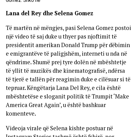
Lana del Rey dhe Selena Gomez
Të martën në mëngjes, pasi Selena Gomez postoi
një video të saj duke u thyer pas njoftimit të
presidentit amerikan Donald Trump për dëbimin
e emigrantëve të paligjshëm, interneti u nda në
qëndrime. Shumë prej tyre dolën në mbështetje
të yllit të muzikës dhe kinematografisë, ndërsa
të tjerë e tallën për reagimin duke e cilësuar si të
tepruar. Këngëtarja Lana Del Rey, e cila është
mbështetëse e sloganit politik të Trumpit ‘Make
America Great Again’, u është bashkuar
komenteve.
Videoja virale që Selena kishte postuar në
Instagram Stories tashmë është fshirë, por