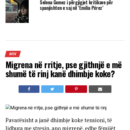
Selena Gomez i përgjigjet kritikave për
spanjishten e saj në ‘Emilia Pérez’
MIX
Migrena në rritje, pse gjithnjë e më
shumë të rinj kanë dhimbje koke?
Pavarësisht a janë dhimbje koke tensioni, të
lidhura me stresin, apo migrenë, edhe fëmijët