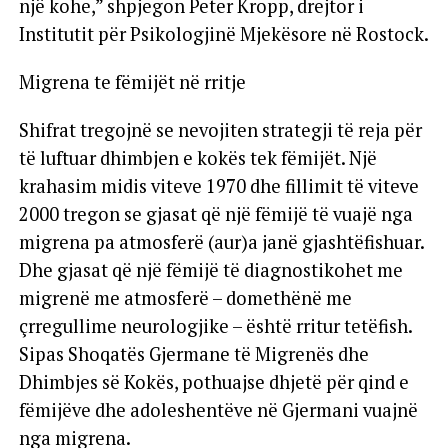
një kohe,” shpjegon Peter Kropp, drejtor i
Institutit për Psikologjinë Mjekësore në Rostock.
Migrena te fëmijët në rritje
Shifrat tregojnë se nevojiten strategji të reja për
të luftuar dhimbjen e kokës tek fëmijët. Një
krahasim midis viteve 1970 dhe fillimit të viteve
2000 tregon se gjasat që një fëmijë të vuajë nga
migrena pa atmosferë (aur)a janë gjashtëfishuar.
Dhe gjasat që një fëmijë të diagnostikohet me
migrenë me atmosferë – domethënë me
çrregullime neurologjike – është rritur tetëfish.
Sipas Shoqatës Gjermane të Migrenës dhe
Dhimbjes së Kokës, pothuajse dhjetë për qind e
fëmijëve dhe adoleshentëve në Gjermani vuajnë
nga migrena.