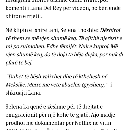
komenti i Lana Del Rey për videon, po bën ende
xhiron e rrjetit.
Në klipin e fshirë tani, Selena thoshte:
Dëshiroj
të them se më vjen shumë keq. Të gjithë njerëzit e
mi po sulmohen. Edhe fëmijët. Nuk e kuptoj. Më
vjen shumë keq, do të doja ta bëja diçka, por nuk di
çfarë të bëj.
“Duhet të bësh valixhet dhe të kthehesh në
Meksikë. Merre me vete abuelën (gjyshen),”-
i
shkruajti Lana.
Selena ka qenë e zëshme për të drejtat e
emigracionit për një kohë të gjatë. Ajo madje
prodhoi një dokumentar për Netflix në vitin