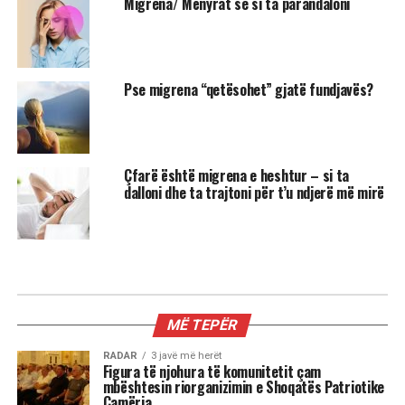
Migrena/ Mënyrat se si ta parandaloni
Pse migrena “qetësohet” gjatë fundjavës?
Çfarë është migrena e heshtur – si ta
dalloni dhe ta trajtoni për t’u ndjerë më mirë
MIX
3 shenjat më xheloze të horoskopit