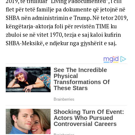
2019, të titulluar “Living Padocumented”, i cili
flet për tetë familje pa dokumente që jetojnë në
SHBA nën administrimin e Trump. Në tetor 2019,
këngëtarja-aktorja foli për revistën TIME ku
zbuloi se në vitet 1970, tezja e saj kaloi kufirin
SHBA-Meksikë, e ndjekur nga gjyshërit e saj.