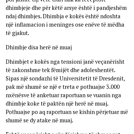
dhimbjeje dhe për këtë arsye është i pandjeshëm
ndaj dhimbjes. Dhimbja e kokës është ndoshta
një inflamacion i meninges ose enëve të mëdha
të gjakut.
Dhimbje disa herë në muaj
Dhimbjet e kokës nga tensioni janë veçanërisht
të zakonshme tek fëmijët dhe adoleshentët.
Sipas një sondazhi të Universitetit të Dresdenit,
pak më shumë se një e treta e pothuajse 3.000
nxënësve të anketuar raportuan se vuanin nga
dhimbje koke të paktën një herë në muaj.
Pothuajse po aq raportuan se kishin përjetuar më
shumë se dy atake në muaj.