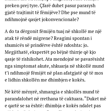
preken prej tyre. Çfarë duhet pasur parasysh
gjatë trajtimit të fëmijëve? Dhe pse mund të
ndihmojnë qasjet jokonvencionale?
A do ta dërgonit fëmijën tuaj në shkollë me një
atak të rëndë migrene? Reagimi spontan i
shumicës së prindërve është ndoshta: jo.
Megjithatë, ekspertët po bëjnë thirrje që kjo
qasje të rishikohet. Ata mendojnë se pavarësisht
nga simptomat akute, shkuarja në shkollë mund
t’i ndihmojë fëmijët në plan afatgjatë që të mos
e lidhin shkollën me dhimbjen e kokës.
Në këtë mënyrë, shmangia e shkollës mund të
parandalohet në rrethana të caktuara. “Duket më
e qartë se sa është: dhimbja e kokës ndalet pas