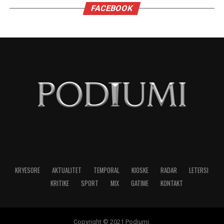
nevojës së tyre për përsosmëri. Krahasimet e
vazhdueshme me të tjerët shpesh i bëjnë të
ndihen konkurrues ose të zhgënjyer. Ato
përdorin kritika të ashpra ndaj vetes dhe të
tjerëve për të fshehur pasiguritë e brendshme.
Horoskopi i sugjeron Virgjëreshës të pranojë
ritmin e saj personal dhe të shmangë krahasimet
e panevojshme.
NË FOKUS:
MË XHELOZE
SHENJAT
TË HOROSKOPIT
LAJMI I RRADHËS
Migrena në rritje, pse gjithnjë e më shumë të rinj kanë
dhimbje koke?
MOS HUMBISNI