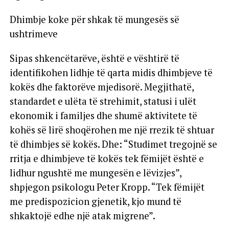
Dhimbje koke për shkak të mungesës së
ushtrimeve
Sipas shkencëtarëve, është e vështirë të
identifikohen lidhje të qarta midis dhimbjeve të
kokës dhe faktorëve mjedisorë. Megjithatë,
standardet e ulëta të strehimit, statusi i ulët
ekonomik i familjes dhe shumë aktivitete të
kohës së lirë shoqërohen me një rrezik të shtuar
të dhimbjes së kokës. Dhe: “Studimet tregojnë se
rritja e dhimbjeve të kokës tek fëmijët është e
lidhur ngushtë me mungesën e lëvizjes”,
shpjegon psikologu Peter Kropp. “Tek fëmijët
me predispozicion gjenetik, kjo mund të
shkaktojë edhe një atak migrene”.