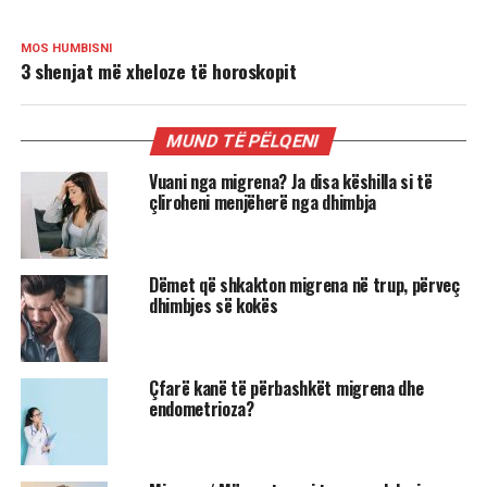
MOS HUMBISNI
3 shenjat më xheloze të horoskopit
MUND TË PËLQENI
Vuani nga migrena? Ja disa këshilla si të
çliroheni menjëherë nga dhimbja
Dëmet që shkakton migrena në trup, përveç
dhimbjes së kokës
Çfarë kanë të përbashkët migrena dhe
endometrioza?