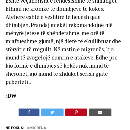
Është veçanërisht e rëndësishme të shmanget
kthimi në kronike të dhimbjeve të kokës.
Atëherë është e vështirë të heqësh qafe
dhimbjen. Prandaj mjekët rekomandojnë një
mënyrë jetese të shëndetshme, me orë të
mjaftueshme gjumë, një dietë të ekuilibruar dhe
stërvitje të rregullt. Në rastin e migrenës, kjo
mund të zvogëlojë numrin e atakeve. Edhe pse
kjo formë e dhimbjes së kokës nuk mund të
shërohet, ajo mund të zhduket sërish gjatë
pubertetit.
/
DW
NË FOKUS:
MIGRENA