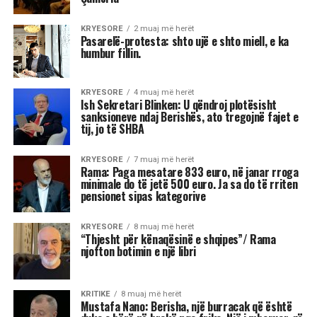
Astrologjia tregon se disa shenja të zodiakut
janë më të prirura të përjetojnë xhelozi, për
shkak të pasigurisë, krenarisë ose nevojës së
fortë për njohje.
Kjo dinamikë shpesh sjell tensione dhe konflikte,
si në jetën personale, ashtu edhe në atë
profesionale.
Më poshtë janë tre shenjat e zodiakut që
konsiderohen më xheloze:
Akrepi