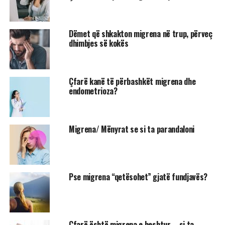
Dëmet që shkakton migrena në trup, përveç
dhimbjes së kokës
Çfarë kanë të përbashkët migrena dhe
endometrioza?
Migrena/ Mënyrat se si ta parandaloni
Pse migrena “qetësohet” gjatë fundjavës?
Çfarë është migrena e heshtur – si ta