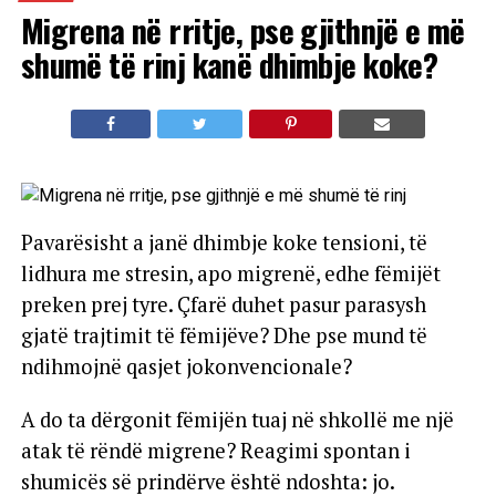
Migrena në rritje, pse gjithnjë e më
shumë të rinj kanë dhimbje koke?
Pavarësisht a janë dhimbje koke tensioni, të
lidhura me stresin, apo migrenë, edhe fëmijët
preken prej tyre. Çfarë duhet pasur parasysh
gjatë trajtimit të fëmijëve? Dhe pse mund të
ndihmojnë qasjet jokonvencionale?
A do ta dërgonit fëmijën tuaj në shkollë me një
atak të rëndë migrene? Reagimi spontan i
shumicës së prindërve është ndoshta: jo.