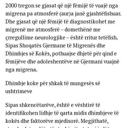
2000 tregon se gjasat që një fëmijë të vuajë nga
migrena pa atmosferë (aur)a janë gjashtëfishuar.
Dhe gjasat që një fëmijë të diagnostikohet me
migrenë me atmosferë – domethënë me
çrregullime neurologjike – është rritur tetëfish.
Sipas Shoqatës Gjermane të Migrenës dhe
Dhimbjes së Kokës, pothuajse dhjetë për qind e
fëmijëve dhe adoleshentëve në Gjermani vuajnë
nga migrena.
Dhimbje koke për shkak të mungesës së
ushtrimeve
Sipas shkencëtarëve, është e vështirë të
identifikohen lidhje të qarta midis dhimbjeve të
kokës dhe faktorëve mjedisorë. Megjithatë,