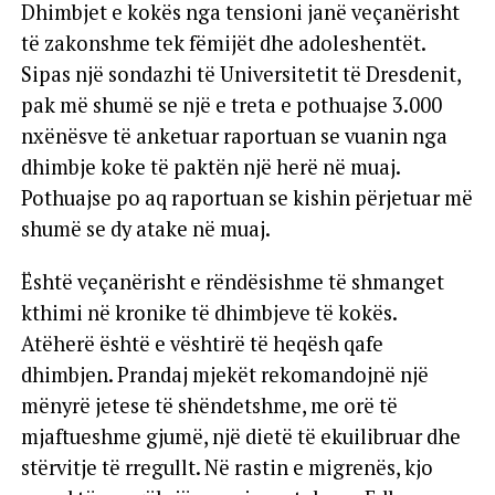
Dhimbjet e kokës nga tensioni janë veçanërisht
të zakonshme tek fëmijët dhe adoleshentët.
Sipas një sondazhi të Universitetit të Dresdenit,
pak më shumë se një e treta e pothuajse 3.000
nxënësve të anketuar raportuan se vuanin nga
dhimbje koke të paktën një herë në muaj.
Pothuajse po aq raportuan se kishin përjetuar më
shumë se dy atake në muaj.
Është veçanërisht e rëndësishme të shmanget
kthimi në kronike të dhimbjeve të kokës.
Atëherë është e vështirë të heqësh qafe
dhimbjen. Prandaj mjekët rekomandojnë një
mënyrë jetese të shëndetshme, me orë të
mjaftueshme gjumë, një dietë të ekuilibruar dhe
stërvitje të rregullt. Në rastin e migrenës, kjo