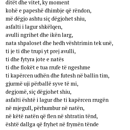
ditët dhe vitet, ky moment
kohë e papeshë dhimbje që rëndon,
më dëgjo ashtu siç dëgjohet shiu,
asfalti i lagur shkëlqen,
avulli ngrihet dhe ikën larg,
nata shpaloset dhe hedh vështrimin tek unë,
ti je ti dhe trupi yt prej avulli,
ti dhe fytyra jote e natës
ti dhe flokët e tua rrufe të ngeshme
ti kapërcen udhën dhe futesh në ballin tim,
gjurmë uji përballë syve të mi,
degjomë, siç dëgjohet shiu,
asfalti është i lagur dhe ti kapërcen rrugën
në mjegull, përhumbur në natën,
në këtë natën që flen në shtratin tënd,
është dallga që fryhet në frymën tënde