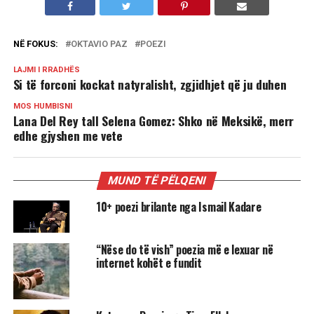
NË FOKUS:
OKTAVIO PAZ
POEZI
LAJMI I RRADHËS
Si të forconi kockat natyralisht, zgjidhjet që ju duhen
MOS HUMBISNI
Lana Del Rey tall Selena Gomez: Shko në Meksikë, merr
edhe gjyshen me vete
MUND TË PËLQENI
10+ poezi brilante nga Ismail Kadare
“Nëse do të vish” poezia më e lexuar në
internet kohët e fundit