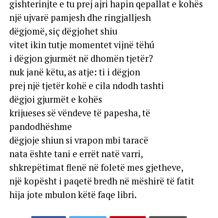
gishterinjte e tu prej ajri hapin qepallat e kohës
një ujvarë pamjesh dhe ringjalljesh
dëgjomë, siç dëgjohet shiu
vitet ikin tutje momentet vijnë tëhú
i dëgjon gjurmët në dhomën tjetër?
nuk janë këtu, as atje: ti i dëgjon
prej një tjetër kohë e cila ndodh tashti
dëgjoi gjurmët e kohës
krijueses së vëndeve të papesha, të
pandodhëshme
dëgjoje shiun si vrapon mbi taracë
nata ështe tani e errët natë varri,
shkrepëtimat flenë në foletë mes gjetheve,
një kopësht i paqetë bredh në mëshirë të fatit
hija jote mbulon këtë faqe libri.