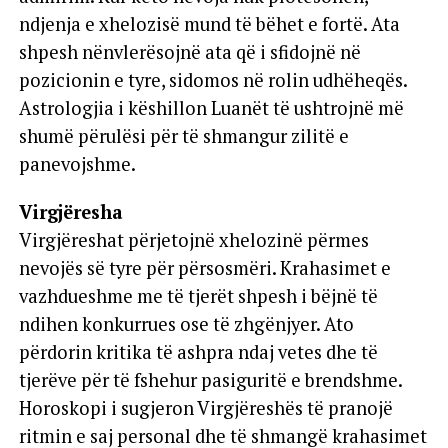
ndjenja e xhelozisë mund të bëhet e fortë. Ata
shpesh nënvlerësojnë ata që i sfidojnë në
pozicionin e tyre, sidomos në rolin udhëheqës.
Astrologjia i këshillon Luanët të ushtrojnë më
shumë përulësi për të shmangur zilitë e
panevojshme.
Virgjëresha
Virgjëreshat përjetojnë xhelozinë përmes
nevojës së tyre për përsosmëri. Krahasimet e
vazhdueshme me të tjerët shpesh i bëjnë të
ndihen konkurrues ose të zhgënjyer. Ato
përdorin kritika të ashpra ndaj vetes dhe të
tjerëve për të fshehur pasiguritë e brendshme.
Horoskopi i sugjeron Virgjëreshës të pranojë
ritmin e saj personal dhe të shmangë krahasimet