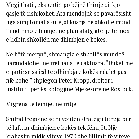
Megjithatë, ekspertët po bëjnë thirrje që kjo
qasje të rishikohet. Ata mendojnë se pavarësisht
nga simptomat akute, shkuarja në shkollë mund
t’i ndihmojë fëmijët në plan afatgjatë që të mos
e lidhin shkollën me dhimbjen e kokës.
Në këtë mënyrë, shmangia e shkollës mund të
parandalohet në rrethana të caktuara. “Duket më
e qartë se sa është: dhimbja e kokës ndalet pas
një kohe,” shpjegon Peter Kropp, drejtor i
Institutit për Psikologjinë Mjekësore në Rostock.
Migrena te fëmijët në rritje
Shifrat tregojnë se nevojiten strategji të reja për
të luftuar dhimbjen e kokës tek fëmijët. Një
krahasim midis viteve 1970 dhe fillimit të viteve