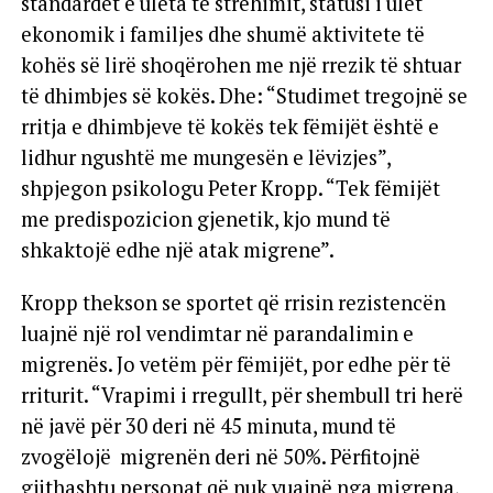
standardet e ulëta të strehimit, statusi i ulët
ekonomik i familjes dhe shumë aktivitete të
kohës së lirë shoqërohen me një rrezik të shtuar
të dhimbjes së kokës. Dhe: “Studimet tregojnë se
rritja e dhimbjeve të kokës tek fëmijët është e
lidhur ngushtë me mungesën e lëvizjes”,
shpjegon psikologu Peter Kropp. “Tek fëmijët
me predispozicion gjenetik, kjo mund të
shkaktojë edhe një atak migrene”.
Kropp thekson se sportet që rrisin rezistencën
luajnë një rol vendimtar në parandalimin e
migrenës. Jo vetëm për fëmijët, por edhe për të
rriturit. “Vrapimi i rregullt, për shembull tri herë
në javë për 30 deri në 45 minuta, mund të
zvogëlojë migrenën deri në 50%. Përfitojnë
gjithashtu personat që nuk vuajnë nga migrena,