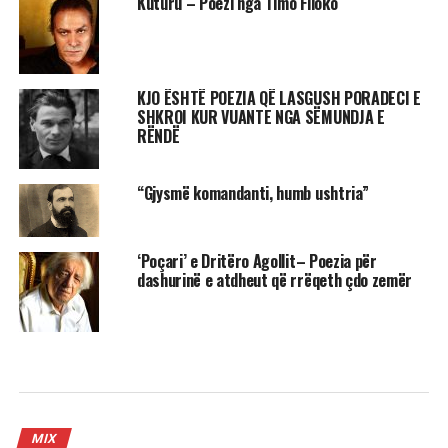
Kuturu – Poezi nga Timo Flloko
KJO ËSHTË POEZIA QË LASGUSH PORADECI E
SHKROI KUR VUANTE NGA SËMUNDJA E
RËNDË
“Gjysmë komandanti, humb ushtria”
‘Poçari’ e Dritëro Agollit– Poezia për
dashurinë e atdheut që rrëqeth çdo zemër
MIX