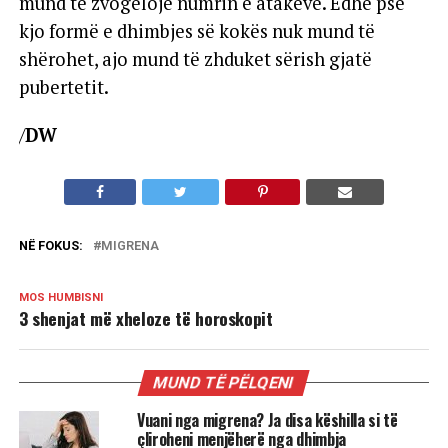
mund të zvogëlojë numrin e atakeve. Edhe pse
kjo formë e dhimbjes së kokës nuk mund të
shërohet, ajo mund të zhduket sërish gjatë
pubertetit.
/
DW
NË FOKUS:
MIGRENA
MOS HUMBISNI
3 shenjat më xheloze të horoskopit
MUND TË PËLQENI
Vuani nga migrena? Ja disa këshilla si të
çliroheni menjëherë nga dhimbja