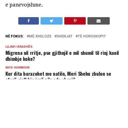
e panevojshme.
NË FOKUS:
MË XHELOZE
SHENJAT
TË HOROSKOPIT
LAJMI I RRADHËS
Migrena në rritje, pse gjithnjë e më shumë të rinj kanë
dhimbje koke?
MOS HUMBISNI
Kur dita barazohet me natën, Meri Shehu zbulon se
çfarë sjell kjo javë për çdo shenjë
MUND TË PËLQENI
4 shenjat më joshëse të horoskopit!