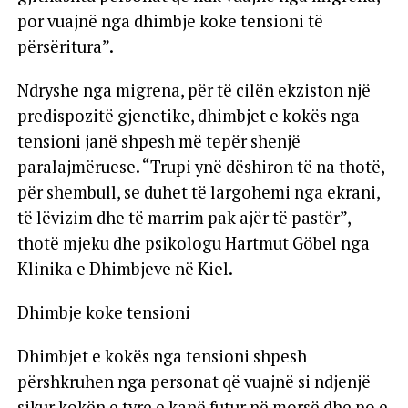
por vuajnë nga dhimbje koke tensioni të
përsëritura”.
Ndryshe nga migrena, për të cilën ekziston një
predispozitë gjenetike, dhimbjet e kokës nga
tensioni janë shpesh më tepër shenjë
paralajmëruese. “Trupi ynë dëshiron të na thotë,
për shembull, se duhet të largohemi nga ekrani,
të lëvizim dhe të marrim pak ajër të pastër”,
thotë mjeku dhe psikologu Hartmut Göbel nga
Klinika e Dhimbjeve në Kiel.
Dhimbje koke tensioni
Dhimbjet e kokës nga tensioni shpesh
përshkruhen nga personat që vuajnë si ndjenjë
sikur kokën e tyre e kanë futur në morsë dhe po e