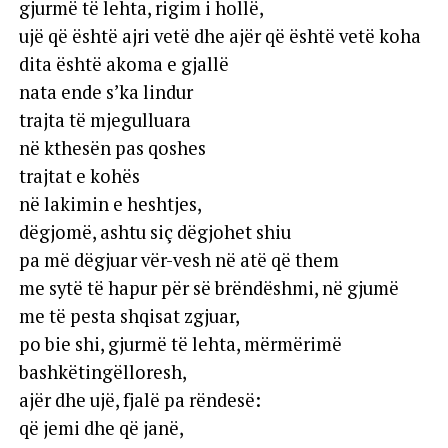
gjurmë të lehta, rigim i hollë,
ujë që është ajri vetë dhe ajër që është vetë koha
dita është akoma e gjallë
nata ende s’ka lindur
trajta të mjegulluara
në kthesën pas qoshes
trajtat e kohës
në lakimin e heshtjes,
dëgjomë, ashtu siç dëgjohet shiu
pa më dëgjuar vër-vesh në atë që them
me sytë të hapur për së brëndëshmi, në gjumë
me të pesta shqisat zgjuar,
po bie shi, gjurmë të lehta, mërmërimë
bashkëtingëlloresh,
ajër dhe ujë, fjalë pa rëndesë:
që jemi dhe që janë,