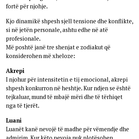
fortë për njohje.
Kjo dinamikë shpesh sjell tensione dhe konflikte,
si në jetën personale, ashtu edhe në atë
profesionale.
Më poshtë janë tre shenjat e zodiakut që
konsiderohen më xheloze:
Akrepi
I njohur për intensitetin e tij emocional, akrepi
shpesh konkurron në heshtje. Kur ndjen se është
tejkaluar, mund të mbajë mëri dhe të tërhiqet
nga të tjerët.
Luani
Luanët kanë nevojë të madhe për vëmendje dhe
admirim. Kur këto nevoja nuk plotësohen,