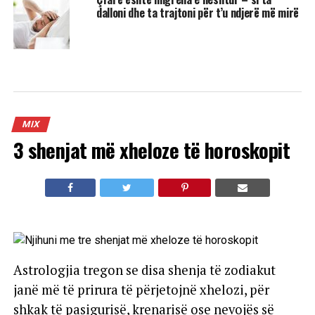
dalloni dhe ta trajtoni për t’u ndjerë më mirë
MIX
3 shenjat më xheloze të horoskopit
Astrologjia tregon se disa shenja të zodiakut
janë më të prirura të përjetojnë xhelozi, për
shkak të pasigurisë, krenarisë ose nevojës së