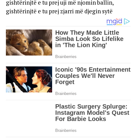
gishtërinjtë e tu prej uji më njomin ballin,
gishtërinjtë e tu prej zjarri më djegin sytë