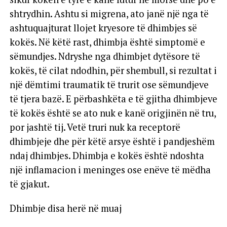
shtrydhin. Ashtu si migrena, ato janë një nga të
ashtuquajturat llojet kryesore të dhimbjes së
kokës. Në këtë rast, dhimbja është simptomë e
sëmundjes. Ndryshe nga dhimbjet dytësore të
kokës, të cilat ndodhin, për shembull, si rezultat i
një dëmtimi traumatik të trurit ose sëmundjeve
të tjera bazë. E përbashkëta e të gjitha dhimbjeve
të kokës është se ato nuk e kanë origjinën në tru,
por jashtë tij. Vetë truri nuk ka receptorë
dhimbjeje dhe për këtë arsye është i pandjeshëm
ndaj dhimbjes. Dhimbja e kokës është ndoshta
një inflamacion i meninges ose enëve të mëdha
të gjakut.
Dhimbje disa herë në muaj