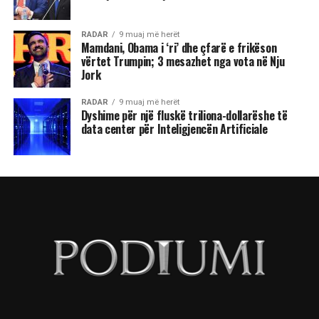
RADAR
9 muaj më herët
Mamdani, Obama i ‘ri’ dhe çfarë e frikëson
vërtet Trumpin; 3 mesazhet nga vota në Nju
Jork
RADAR
9 muaj më herët
Dyshime për një fluskë triliona-dollarëshe të
data center për Inteligjencën Artificiale