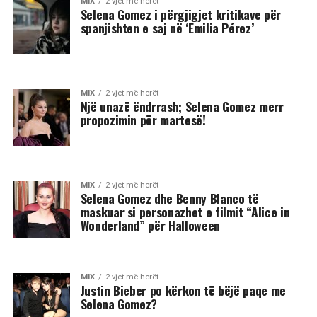
MIX
2 vjet më herët
Selena Gomez i përgjigjet kritikave për
spanjishten e saj në ‘Emilia Pérez’
MIX
2 vjet më herët
Një unazë ëndrrash; Selena Gomez merr
propozimin për martesë!
MIX
2 vjet më herët
Selena Gomez dhe Benny Blanco të
maskuar si personazhet e filmit “Alice in
Wonderland” për Halloween
MIX
2 vjet më herët
Justin Bieber po kërkon të bëjë paqe me
Selena Gomez?