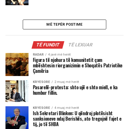
MË TEPËR POSTIME
TË FUNDIT
TË LEXUAR
RADAR
4 javë më herët
Figura të njohura të komunitetit çam
mbështesin riorganizimin e Shoqatës Patriotike
Çamëria
KRYESORE
2 muaj më herët
Pasarelë-protesta: shto ujë e shto miell, e ka
humbur fillin.
KRYESORE
4 muaj më herët
Ish Sekretari Blinken: U qëndroj plotësisht
sanksioneve ndaj Berishës, ato tregojnë fajet e
tij, jo të SHBA