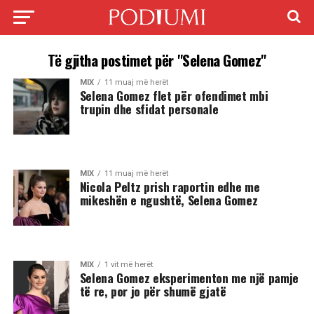
Të gjitha postimet për "Selena Gomez"
MIX
11 muaj më herët
Selena Gomez flet për ofendimet mbi
trupin dhe sfidat personale
MIX
11 muaj më herët
Nicola Peltz prish raportin edhe me
mikeshën e ngushtë, Selena Gomez
MIX
1 vit më herët
Selena Gomez eksperimenton me një pamje
të re, por jo për shumë gjatë