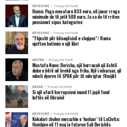
KRYESORE
7 muaj më herët
Rama: Paga mesatare 833 euro, në janar rroga
minimale do të jetë 500 euro. Ja sa do të rriten
pensionet sipas kategorive
KRYESORE
9 muaj më herët
“Thjesht për kënaqësinë e shqipes”/ Rama
njofton botimin e një libri
KRITIKE
9 muaj më herët
Mustafa Nano: Berisha, një burracak që është
duke e bërë në brekë nga frika. Një i mbaruar, që
mbeti dyerve të SPAK për të mbrojtur fëmijët
RADAR
9 muaj më herët
Si një aferë korrupsioni mund t’i japë fund
luftës në Ukrainë
KRYESORE
9 muaj më herët
Kokalari zbulon mesazhin e ‘koduar’ të LaCivita:
Humbjen në 11 maj ia faturon Sali Berishës