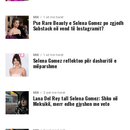
MIX
1 vit më herët
Pse Rare Beauty e Selena Gomez po zgjedh
Substack në vend të Instagramit?
MIX
1 vit më herët
Selena Gomez reflekton për dashuritë e
mëparshme
MIX
2 vjet më herët
Lana Del Rey tall Selena Gomez: Shko në
Meksikë, merr edhe gjyshen me vete