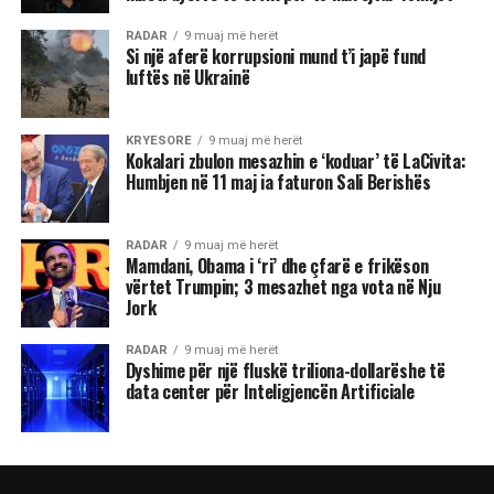
RADAR
9 muaj më herët
Si një aferë korrupsioni mund t’i japë fund
luftës në Ukrainë
KRYESORE
9 muaj më herët
Kokalari zbulon mesazhin e ‘koduar’ të LaCivita:
Humbjen në 11 maj ia faturon Sali Berishës
RADAR
9 muaj më herët
Mamdani, Obama i ‘ri’ dhe çfarë e frikëson
vërtet Trumpin; 3 mesazhet nga vota në Nju
Jork
RADAR
9 muaj më herët
Dyshime për një fluskë triliona-dollarëshe të
data center për Inteligjencën Artificiale