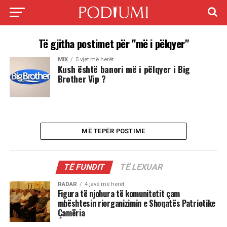
Të gjitha postimet për "më i pëlqyer"
MIX
5 vjet më herët
Kush është banori më i pëlqyer i Big
Brother Vip ?
MË TEPËR POSTIME
TË FUNDIT
TË LEXUAR
RADAR
4 javë më herët
Figura të njohura të komunitetit çam
mbështesin riorganizimin e Shoqatës Patriotike
Çamëria