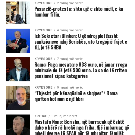
KRYESORE
2 muaj më herët
Pasarelë-protesta: shto ujë e shto miell, e ka
humbur fillin.
KRYESORE
4 muaj më herët
Ish Sekretari Blinken: U qëndroj plotësisht
sanksioneve ndaj Berishës, ato tregojnë fajet e
tij, jo të SHBA
KRYESORE
7 muaj më herët
Rama: Paga mesatare 833 euro, në janar rroga
minimale do të jetë 500 euro. Ja sa do të rriten
pensionet sipas kategorive
KRYESORE
9 muaj më herët
“Thjesht për kënaqësinë e shqipes”/ Rama
njofton botimin e një libri
KRITIKE
9 muaj më herët
Mustafa Nano: Berisha, një burracak që është
duke e bërë në brekë nga frika. Një i mbaruar, që
mbeti dyerve të SPAK për të mbrojtur fëmijët