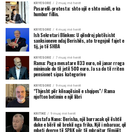
KRYESORE
2 muaj më herët
Pasarelë-protesta: shto ujë e shto miell, e ka
humbur fillin.
KRYESORE
4 muaj më herët
Ish Sekretari Blinken: U qëndroj plotësisht
sanksioneve ndaj Berishës, ato tregojnë fajet e
tij, jo të SHBA
KRYESORE
7 muaj më herët
Rama: Paga mesatare 833 euro, në janar rroga
minimale do të jetë 500 euro. Ja sa do të rriten
pensionet sipas kategorive
KRYESORE
9 muaj më herët
“Thjesht për kënaqësinë e shqipes”/ Rama
njofton botimin e një libri
KRITIKE
9 muaj më herët
Mustafa Nano: Berisha, një burracak që është
duke e bërë në brekë nga frika. Një i mbaruar, që
mbeti dyerve të SPAK për të mbrojtur fëmijët