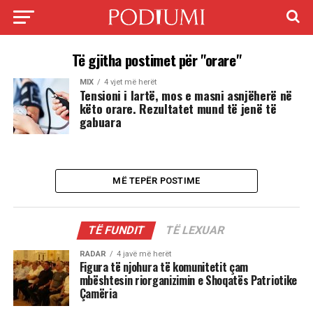
Të gjitha postimet për "orare"
MIX
4 vjet më herët
Tensioni i lartë, mos e masni asnjëherë në
këto orare. Rezultatet mund të jenë të
gabuara
MË TEPËR POSTIME
TË FUNDIT
TË LEXUAR
RADAR
4 javë më herët
Figura të njohura të komunitetit çam
mbështesin riorganizimin e Shoqatës Patriotike
Çamëria