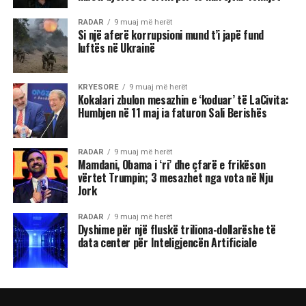
RADAR
9 muaj më herët
Si një aferë korrupsioni mund t’i japë fund
luftës në Ukrainë
KRYESORE
9 muaj më herët
Kokalari zbulon mesazhin e ‘koduar’ të LaCivita:
Humbjen në 11 maj ia faturon Sali Berishës
RADAR
9 muaj më herët
Mamdani, Obama i ‘ri’ dhe çfarë e frikëson
vërtet Trumpin; 3 mesazhet nga vota në Nju
Jork
RADAR
9 muaj më herët
Dyshime për një fluskë triliona-dollarëshe të
data center për Inteligjencën Artificiale