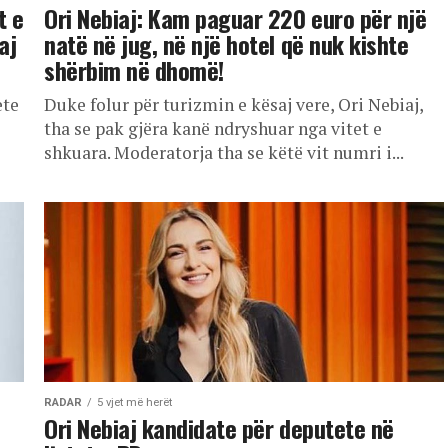
t e
Ori Nebiaj: Kam paguar 220 euro për një
aj
natë në jug, në një hotel që nuk kishte
shërbim në dhomë!
ete
Duke folur për turizmin e kësaj vere, Ori Nebiaj,
tha se pak gjëra kanë ndryshuar nga vitet e
shkuara. Moderatorja tha se këtë vit numri i...
RADAR
5 vjet më herët
Ori Nebiaj kandidate për deputete në