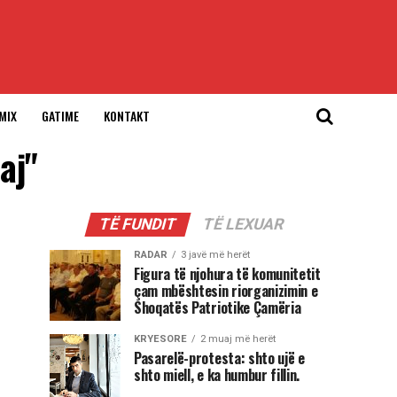
MIX
GATIME
KONTAKT
aj"
TË FUNDIT
TË LEXUAR
RADAR
3 javë më herët
Figura të njohura të komunitetit
çam mbështesin riorganizimin e
Shoqatës Patriotike Çamëria
KRYESORE
2 muaj më herët
Pasarelë-protesta: shto ujë e
shto miell, e ka humbur fillin.