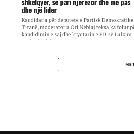
shkëlqyer, së pari njerëzor dhe më pas
dhe një lider
Kandidatja për deputete e Partisë Demokratike
Tiranë, moderatorja Ori Nebiaj teksa ka folur p
kandidimin e saj dhe kryetarin e PD-së Lulzim
Basha, ka folur...
MË 