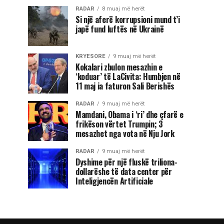
RADAR
8 muaj më herët
Si një aferë korrupsioni mund t’i
japë fund luftës në Ukrainë
KRYESORE
9 muaj më herët
Kokalari zbulon mesazhin e
‘koduar’ të LaCivita: Humbjen në
11 maj ia faturon Sali Berishës
RADAR
9 muaj më herët
Mamdani, Obama i ‘ri’ dhe çfarë e
frikëson vërtet Trumpin; 3
mesazhet nga vota në Nju Jork
RADAR
9 muaj më herët
Dyshime për një fluskë triliona-
dollarëshe të data center për
Inteligjencën Artificiale