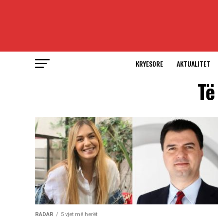
KRYESORE
AKTUALITET
Të
RADAR
5 vjet më herët