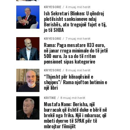
KRYESORE
4 muaj më herët
Ish Sekretari Blinken: U qëndroj
plotësisht sanksioneve ndaj
Berishës, ato tregojnë fajet e tij,
jo të SHBA
KRYESORE
7 muaj më herët
Rama: Paga mesatare 833 euro,
në janar rroga minimale do të jetë
500 euro. Ja sa do të rriten
pensionet sipas kategorive
KRYESORE
8 muaj më herët
“Thjesht për kënaqësinë e
shqipes”/ Rama njofton botimin e
një libri
KRITIKE
8 muaj më herët
Mustafa Nano: Berisha, një
burracak që është duke e bërë në
brekë nga frika. Një i mbaruar, që
mbeti dyerve të SPAK për të
mbrojtur fëmijët