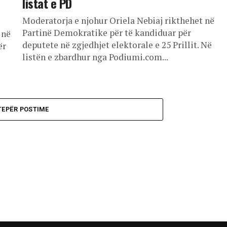
listat e PD
Moderatorja e njohur Oriela Nebiaj rikthehet në
Partinë Demokratike për të kandiduar për
 në
deputete në zgjedhjet elektorale e 25 Prillit. Në
ër
listën e zbardhur nga Podiumi.com...
TEPËR POSTIME