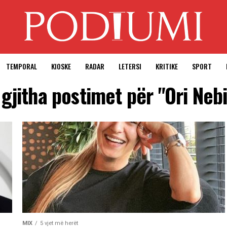
TEMPORAL
KIOSKE
RADAR
LETERSI
KRITIKE
SPORT
 gjitha postimet për "Ori Nebi
MIX
5 vjet më herët