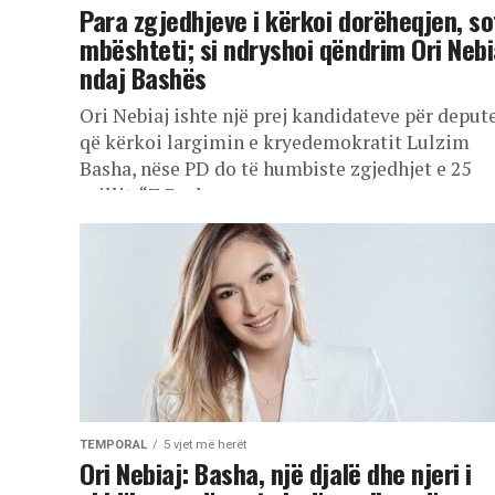
Para zgjedhjeve i kërkoi dorëheqjen, so
mbështeti; si ndryshoi qëndrim Ori Nebi
ndaj Bashës
Ori Nebiaj ishte një prej kandidateve për deput
që kërkoi largimin e kryedemokratit Lulzim
Basha, nëse PD do të humbiste zgjedhjet e 25
prillit. “Z.Basha, ne...
TEMPORAL
5 vjet më herët
Ori Nebiaj: Basha, një djalë dhe njeri i