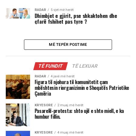
RADAR
5 vjet më herët
Dhimbjet e gjirit, pse shkaktohen dhe
çfarë fshihet pas tyre ?
MË TEPËR POSTIME
TË FUNDIT
TË LEXUAR
RADAR
4 javë më herët
Figura të njohura të komunitetit çam
mbështesin riorganizimin e Shoqatës Patriotike
Çamëria
KRYESORE
2 muaj më herët
Pasarelë-protesta: shto ujë e shto miell, e ka
humbur fillin.
KRYESORE
4 muaj më herët