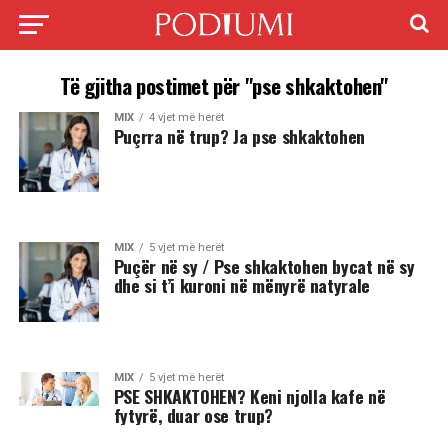
Të gjitha postimet për "pse shkaktohen"
MIX
4 vjet më herët
Puçrra në trup? Ja pse shkaktohen
MIX
5 vjet më herët
Puçër në sy / Pse shkaktohen bycat në sy
dhe si t’i kuroni në mënyrë natyrale
MIX
5 vjet më herët
PSE SHKAKTOHEN? Keni njolla kafe në
fytyrë, duar ose trup?