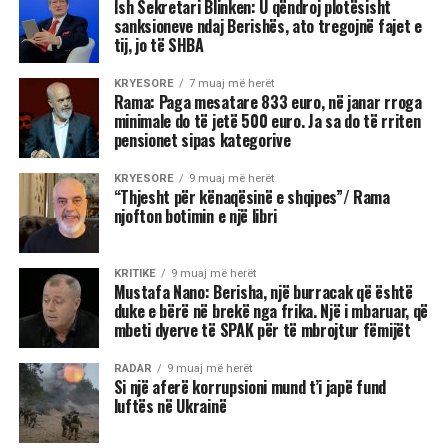
Ish Sekretari Blinken: U qëndroj plotësisht
sanksioneve ndaj Berishës, ato tregojnë fajet e
tij, jo të SHBA
KRYESORE
7 muaj më herët
Rama: Paga mesatare 833 euro, në janar rroga
minimale do të jetë 500 euro. Ja sa do të rriten
pensionet sipas kategorive
KRYESORE
9 muaj më herët
“Thjesht për kënaqësinë e shqipes”/ Rama
njofton botimin e një libri
KRITIKE
9 muaj më herët
Mustafa Nano: Berisha, një burracak që është
duke e bërë në brekë nga frika. Një i mbaruar, që
mbeti dyerve të SPAK për të mbrojtur fëmijët
RADAR
9 muaj më herët
Si një aferë korrupsioni mund t’i japë fund
luftës në Ukrainë