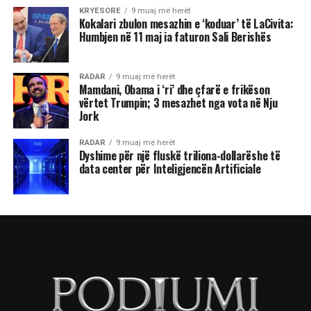
KRYESORE
9 muaj më herët
Kokalari zbulon mesazhin e ‘koduar’ të LaCivita:
Humbjen në 11 maj ia faturon Sali Berishës
RADAR
9 muaj më herët
Mamdani, Obama i ‘ri’ dhe çfarë e frikëson
vërtet Trumpin; 3 mesazhet nga vota në Nju
Jork
RADAR
9 muaj më herët
Dyshime për një fluskë triliona-dollarëshe të
data center për Inteligjencën Artificiale