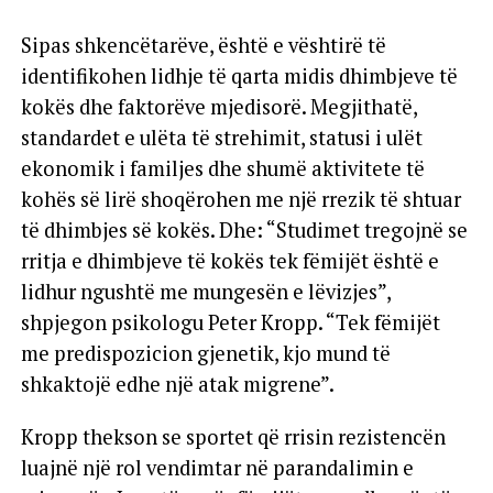
Sipas shkencëtarëve, është e vështirë të
identifikohen lidhje të qarta midis dhimbjeve të
kokës dhe faktorëve mjedisorë. Megjithatë,
standardet e ulëta të strehimit, statusi i ulët
ekonomik i familjes dhe shumë aktivitete të
kohës së lirë shoqërohen me një rrezik të shtuar
të dhimbjes së kokës. Dhe: “Studimet tregojnë se
rritja e dhimbjeve të kokës tek fëmijët është e
lidhur ngushtë me mungesën e lëvizjes”,
shpjegon psikologu Peter Kropp. “Tek fëmijët
me predispozicion gjenetik, kjo mund të
shkaktojë edhe një atak migrene”.
Kropp thekson se sportet që rrisin rezistencën
luajnë një rol vendimtar në parandalimin e