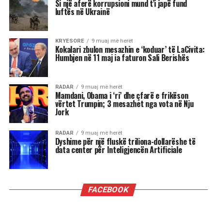
Si një aferë korrupsioni mund t’i japë fund
luftës në Ukrainë
KRYESORE
9 muaj më herët
Kokalari zbulon mesazhin e ‘koduar’ të LaCivita:
Humbjen në 11 maj ia faturon Sali Berishës
RADAR
9 muaj më herët
Mamdani, Obama i ‘ri’ dhe çfarë e frikëson
vërtet Trumpin; 3 mesazhet nga vota në Nju
Jork
RADAR
9 muaj më herët
Dyshime për një fluskë triliona-dollarëshe të
data center për Inteligjencën Artificiale
FACEBOOK