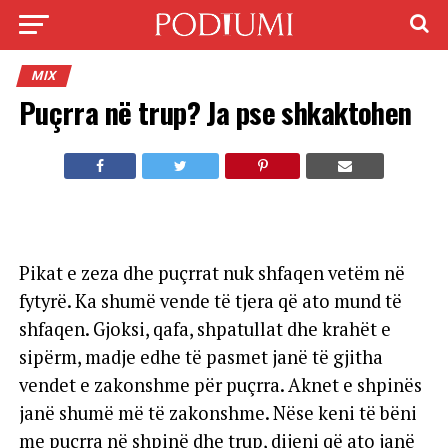
MIX
Puçrra në trup? Ja pse shkaktohen
Pikat e zeza dhe puçrrat nuk shfaqen vetëm në
fytyrë. Ka shumë vende të tjera që ato mund të
shfaqen. Gjoksi, qafa, shpatullat dhe krahët e
sipërm, madje edhe të pasmet janë të gjitha
vendet e zakonshme për puçrra. Aknet e shpinës
janë shumë më të zakonshme. Nëse keni të bëni
me puçrra në shpinë dhe trup, dijeni që ato janë