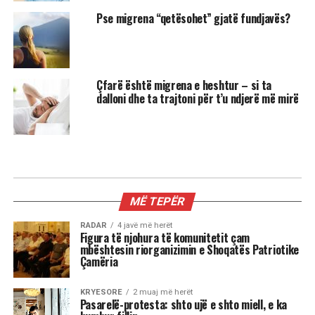
Pse migrena “qetësohet” gjatë fundjavës?
Çfarë është migrena e heshtur – si ta
dalloni dhe ta trajtoni për t’u ndjerë më mirë
MË TEPËR
RADAR
4 javë më herët
Figura të njohura të komunitetit çam
mbështesin riorganizimin e Shoqatës Patriotike
Çamëria
KRYESORE
2 muaj më herët
Pasarelë-protesta: shto ujë e shto miell, e ka