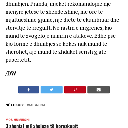
dhimbjen. Prandaj mjekët rekomandojnë një
mënyrë jetese të shëndetshme, me orë të
mjaftueshme gjumë, një dietë të ekuilibruar dhe
stërvitje të rregullt. Në rastin e migrenës, kjo
mund të zvogëlojë numrin e atakeve. Edhe pse
kjo formë e dhimbjes së kokës nuk mund të
shërohet, ajo mund të zhduket sërish gjatë
pubertetit.
/
DW
NË FOKUS:
MIGRENA
MOS HUMBISNI
3 shenjat më xheloze të horoskopit