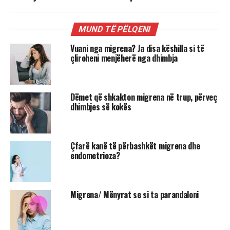
MUND TË PËLQENI
Vuani nga migrena? Ja disa këshilla si të
çliroheni menjëherë nga dhimbja
Dëmet që shkakton migrena në trup, përveç
dhimbjes së kokës
Çfarë kanë të përbashkët migrena dhe
endometrioza?
Migrena/ Mënyrat se si ta parandaloni