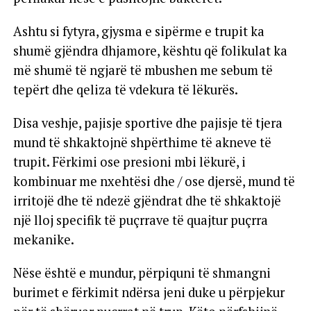
Ashtu si fytyra, gjysma e sipërme e trupit ka
shumë gjëndra dhjamore, kështu që folikulat ka
më shumë të ngjarë të mbushen me sebum të
tepërt dhe qeliza të vdekura të lëkurës.
Disa veshje, pajisje sportive dhe pajisje të tjera
mund të shkaktojnë shpërthime të akneve të
trupit. Fërkimi ose presioni mbi lëkurë, i
kombinuar me nxehtësi dhe / ose djersë, mund të
irritojë dhe të ndezë gjëndrat dhe të shkaktojë
një lloj specifik të puçrrave të quajtur puçrra
mekanike.
Nëse është e mundur, përpiquni të shmangni
burimet e fërkimit ndërsa jeni duke u përpjekur