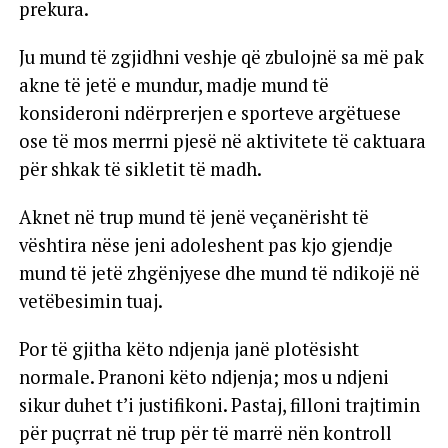
prekura.
Ju mund të zgjidhni veshje që zbulojnë sa më pak
akne të jetë e mundur, madje mund të
konsideroni ndërprerjen e sporteve argëtuese
ose të mos merrni pjesë në aktivitete të caktuara
për shkak të sikletit të madh.
Aknet në trup mund të jenë veçanërisht të
vështira nëse jeni adoleshent pas kjo gjendje
mund të jetë zhgënjyese dhe mund të ndikojë në
vetëbesimin tuaj.
Por të gjitha këto ndjenja janë plotësisht
normale. Pranoni këto ndjenja; mos u ndjeni
sikur duhet t’i justifikoni. Pastaj, filloni trajtimin
për puçrrat në trup për të marrë nën kontroll