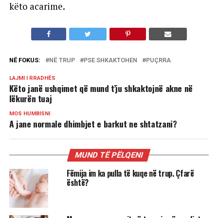
këto acarime.
NË FOKUS:
NË TRUP
PSE SHKAKTOHEN
PUÇRRA
LAJMI I RRADHËS
Këto janë ushqimet që mund t’ju shkaktojnë akne në
lëkurën tuaj
MOS HUMBISNI
A jane normale dhimbjet e barkut ne shtatzani?
MUND TË PËLQENI
Fëmija im ka pulla të kuqe në trup. Çfarë
është?