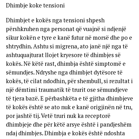
Dhimbje koke tensioni
Dhimbjet e kokës nga tensioni shpesh
përshkruhen nga personat që vuajnë si ndjenjë
sikur kokën e tyre e kanë futur në morsë dhe po e
shtrydhin. Ashtu si migrena, ato janë një nga të
ashtuquajturat llojet kryesore të dhimbjes së
kokës. Në këtë rast, dhimbja është simptomë e
sëmundjes. Ndryshe nga dhimbjet dytësore të
kokës, të cilat ndodhin, për shembull, si rezultat i
një dëmtimi traumatik të trurit ose sëmundjeve
të tjera bazë. E përbashkëta e të gjitha dhimbjeve
të kokës është se ato nuk e kanë origjinën në tru,
por jashtë tij. Vetë truri nuk ka receptorë
dhimbjeje dhe për këtë arsye është i pandjeshëm
ndaj dhimbjes. Dhimbja e kokës është ndoshta