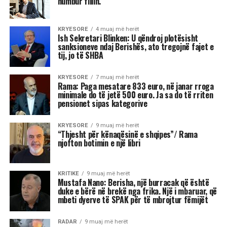
humbur fillin.
KRYESORE
4 muaj më herët
Ish Sekretari Blinken: U qëndroj plotësisht
sanksioneve ndaj Berishës, ato tregojnë fajet e
tij, jo të SHBA
KRYESORE
7 muaj më herët
Rama: Paga mesatare 833 euro, në janar rroga
minimale do të jetë 500 euro. Ja sa do të rriten
pensionet sipas kategorive
KRYESORE
9 muaj më herët
“Thjesht për kënaqësinë e shqipes”/ Rama
njofton botimin e një libri
KRITIKE
9 muaj më herët
Mustafa Nano: Berisha, një burracak që është
duke e bërë në brekë nga frika. Një i mbaruar, që
mbeti dyerve të SPAK për të mbrojtur fëmijët
RADAR
9 muaj më herët