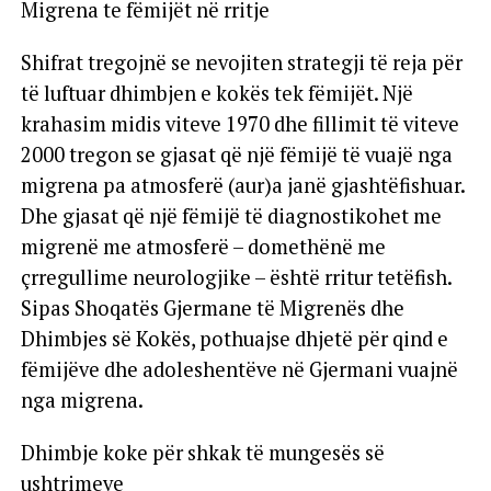
Migrena te fëmijët në rritje
Shifrat tregojnë se nevojiten strategji të reja për
të luftuar dhimbjen e kokës tek fëmijët. Një
krahasim midis viteve 1970 dhe fillimit të viteve
2000 tregon se gjasat që një fëmijë të vuajë nga
migrena pa atmosferë (aur)a janë gjashtëfishuar.
Dhe gjasat që një fëmijë të diagnostikohet me
migrenë me atmosferë – domethënë me
çrregullime neurologjike – është rritur tetëfish.
Sipas Shoqatës Gjermane të Migrenës dhe
Dhimbjes së Kokës, pothuajse dhjetë për qind e
fëmijëve dhe adoleshentëve në Gjermani vuajnë
nga migrena.
Dhimbje koke për shkak të mungesës së
ushtrimeve