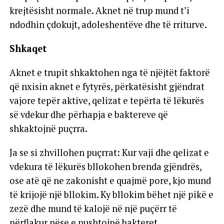
krejtësisht normale. Aknet në trup mund t’i
ndodhin çdokujt, adoleshentëve dhe të rriturve.
Shkaqet
Aknet e trupit shkaktohen nga të njëjtët faktorë
që nxisin aknet e fytyrës, përkatësisht gjëndrat
vajore tepër aktive, qelizat e tepërta të lëkurës
së vdekur dhe përhapja e baktereve që
shkaktojnë puçrra.
Ja se si zhvillohen puçrrat: Kur vaji dhe qelizat e
vdekura të lëkurës bllokohen brenda gjëndrës,
ose atë që ne zakonisht e quajmë pore, kjo mund
të krijojë një bllokim. Ky bllokim bëhet një pikë e
zezë dhe mund të kalojë në një puçërr të
përflakur nëse e pushtojnë bakteret.