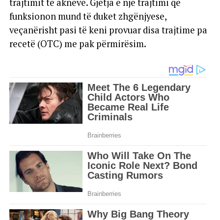
trajtimit të akneve. Gjetja e një trajtimi që
funksionon mund të duket zhgënjyese,
veçanërisht pasi të keni provuar disa trajtime pa
recetë (OTC) me pak përmirësim.