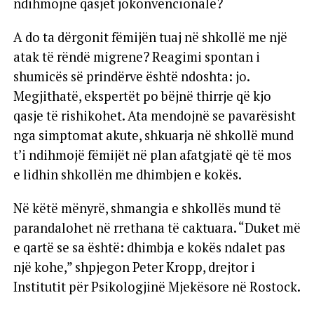
ndihmojnë qasjet jokonvencionale?
A do ta dërgonit fëmijën tuaj në shkollë me një
atak të rëndë migrene? Reagimi spontan i
shumicës së prindërve është ndoshta: jo.
Megjithatë, ekspertët po bëjnë thirrje që kjo
qasje të rishikohet. Ata mendojnë se pavarësisht
nga simptomat akute, shkuarja në shkollë mund
t’i ndihmojë fëmijët në plan afatgjatë që të mos
e lidhin shkollën me dhimbjen e kokës.
Në këtë mënyrë, shmangia e shkollës mund të
parandalohet në rrethana të caktuara. “Duket më
e qartë se sa është: dhimbja e kokës ndalet pas
një kohe,” shpjegon Peter Kropp, drejtor i
Institutit për Psikologjinë Mjekësore në Rostock.