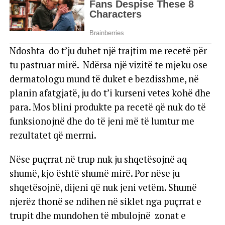
Ndoshta do t’ju duhet një trajtim me recetë për
tu pastruar mirë. Ndërsa një vizitë te mjeku ose
dermatologu mund të duket e bezdisshme, në
planin afatgjatë, ju do t’i kurseni vetes kohë dhe
para. Mos blini produkte pa recetë që nuk do të
funksionojnë dhe do të jeni më të lumtur me
rezultatet që merrni.
Nëse puçrrat në trup nuk ju shqetësojnë aq
shumë, kjo është shumë mirë. Por nëse ju
shqetësojnë, dijeni që nuk jeni vetëm. Shumë
njerëz thonë se ndihen në siklet nga puçrrat e
trupit dhe mundohen të mbulojnë zonat e