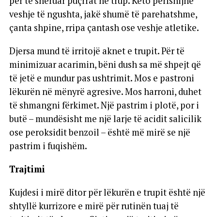
për të shëruar puçrrat në trup. Këto përfshijnë
veshje të ngushta, jakë shumë të parehatshme,
çanta shpine, rripa çantash ose veshje atletike.
Djersa mund të irritojë aknet e trupit. Për të
minimizuar acarimin, bëni dush sa më shpejt që
të jetë e mundur pas ushtrimit. Mos e pastroni
lëkurën në mënyrë agresive. Mos harroni, duhet
të shmangni fërkimet. Një pastrim i plotë, por i
butë – mundësisht me një larje të acidit salicilik
ose peroksidit benzoil – është më mirë se një
pastrim i fuqishëm.
Trajtimi
Kujdesi i mirë ditor për lëkurën e trupit është një
shtyllë kurrizore e mirë për rutinën tuaj të