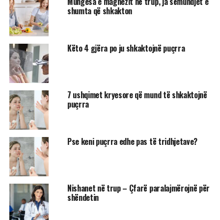
Mungesa e magnezit në trup, ja sëmundjet e
shumta që shkakton
Këto 4 gjëra po ju shkaktojnë puçrra
7 ushqimet kryesore që mund të shkaktojnë
puçrra
Pse keni puçrra edhe pas të tridhjetave?
Nishanet në trup – Çfarë paralajmërojnë për
shëndetin