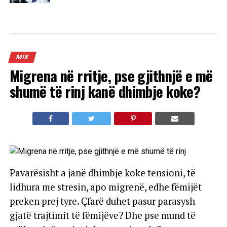
MIX
Migrena në rritje, pse gjithnjë e më
shumë të rinj kanë dhimbje koke?
Pavarësisht a janë dhimbje koke tensioni, të
lidhura me stresin, apo migrenë, edhe fëmijët
preken prej tyre. Çfarë duhet pasur parasysh
gjatë trajtimit të fëmijëve? Dhe pse mund të