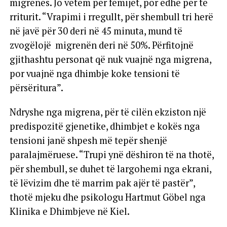
migrenës. Jo vetëm për fëmijët, por edhe për të
rriturit. “Vrapimi i rregullt, për shembull tri herë
në javë për 30 deri në 45 minuta, mund të
zvogëlojë migrenën deri në 50%. Përfitojnë
gjithashtu personat që nuk vuajnë nga migrena,
por vuajnë nga dhimbje koke tensioni të
përsëritura”.
Ndryshe nga migrena, për të cilën ekziston një
predispozitë gjenetike, dhimbjet e kokës nga
tensioni janë shpesh më tepër shenjë
paralajmëruese. “Trupi ynë dëshiron të na thotë,
për shembull, se duhet të largohemi nga ekrani,
të lëvizim dhe të marrim pak ajër të pastër”,
thotë mjeku dhe psikologu Hartmut Göbel nga
Klinika e Dhimbjeve në Kiel.