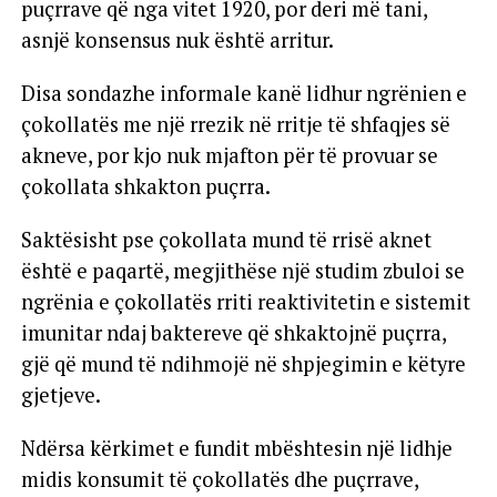
puçrrave që nga vitet 1920, por deri më tani,
asnjë konsensus nuk është arritur.
Disa sondazhe informale kanë lidhur ngrënien e
çokollatës me një rrezik në rritje të shfaqjes së
akneve, por kjo nuk mjafton për të provuar se
çokollata shkakton puçrra.
Saktësisht pse çokollata mund të rrisë aknet
është e paqartë, megjithëse një studim zbuloi se
ngrënia e çokollatës rriti reaktivitetin e sistemit
imunitar ndaj baktereve që shkaktojnë puçrra,
gjë që mund të ndihmojë në shpjegimin e këtyre
gjetjeve.
Ndërsa kërkimet e fundit mbështesin një lidhje
midis konsumit të çokollatës dhe puçrrave,