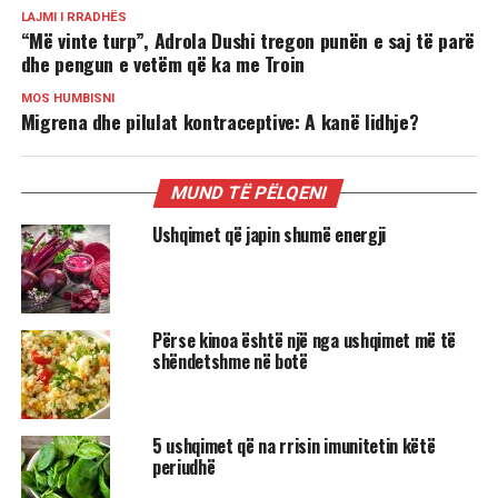
LAJMI I RRADHËS
“Më vinte turp”, Adrola Dushi tregon punën e saj të parë
dhe pengun e vetëm që ka me Troin
MOS HUMBISNI
Migrena dhe pilulat kontraceptive: A kanë lidhje?
MUND TË PËLQENI
Ushqimet që japin shumë energji
Përse kinoa është një nga ushqimet më të
shëndetshme në botë
5 ushqimet që na rrisin imunitetin këtë
periudhë