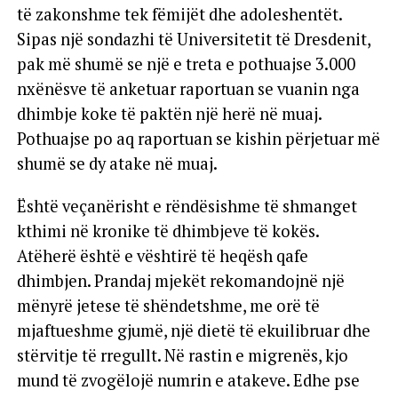
të zakonshme tek fëmijët dhe adoleshentët.
Sipas një sondazhi të Universitetit të Dresdenit,
pak më shumë se një e treta e pothuajse 3.000
nxënësve të anketuar raportuan se vuanin nga
dhimbje koke të paktën një herë në muaj.
Pothuajse po aq raportuan se kishin përjetuar më
shumë se dy atake në muaj.
Është veçanërisht e rëndësishme të shmanget
kthimi në kronike të dhimbjeve të kokës.
Atëherë është e vështirë të heqësh qafe
dhimbjen. Prandaj mjekët rekomandojnë një
mënyrë jetese të shëndetshme, me orë të
mjaftueshme gjumë, një dietë të ekuilibruar dhe
stërvitje të rregullt. Në rastin e migrenës, kjo
mund të zvogëlojë numrin e atakeve. Edhe pse