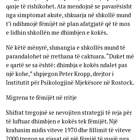
qasje të rishikohet. Ata mendojnë se pavarësisht
nga simptomat akute, shkuarja në shkollë mund
t’i ndihmojë fëmijët në plan afatgjatë që të mos
e lidhin shkollën me dhimbjen e kokës.
Në këtë mënyrë, shmangia e shkollës mund të
parandalohet në rrethana të caktuara. “Duket më
e qartë se sa është: dhimbja e kokës ndalet pas
një kohe,” shpjegon Peter Kropp, drejtor i
Institutit për Psikologjinë Mjekësore në Rostock.
Migrena te fëmijët në rritje
Shifrat tregojnë se nevojiten strategji të reja për
të luftuar dhimbjen e kokës tek fëmijët. Një
krahasim midis viteve 1970 dhe fillimit të viteve
2000 tregon se gjasat që një fëmijë të vuajë nga