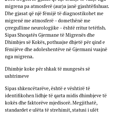
migrena pa atmosferë (aur)a janë gjashtëfishuar.
Dhe gjasat që një fëmijë të diagnostikohet me
migrenë me atmosferë – domethënë me
çrregullime neurologjike – është rritur tetëfish.
Sipas Shoqatës Gjermane të Migrenës dhe
Dhimbjes së Kokës, pothuajse dhjetë për qind e
fëmijëve dhe adoleshentëve në Gjermani vuajnë
nga migrena.
Dhimbje koke për shkak të mungesës së
ushtrimeve
Sipas shkencëtarëve, është e vështirë të
identifikohen lidhje të qarta midis dhimbjeve të
kokës dhe faktorëve mjedisorë. Megjithatë,
standardet e ulëta të strehimit, statusi i ulët