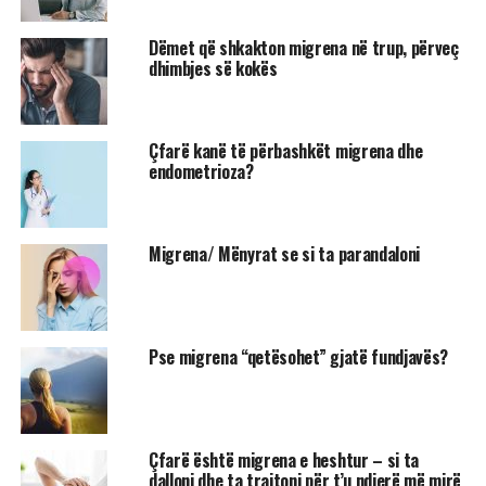
Dëmet që shkakton migrena në trup, përveç
dhimbjes së kokës
Çfarë kanë të përbashkët migrena dhe
endometrioza?
Migrena/ Mënyrat se si ta parandaloni
Pse migrena “qetësohet” gjatë fundjavës?
Çfarë është migrena e heshtur – si ta
dalloni dhe ta trajtoni për t’u ndjerë më mirë