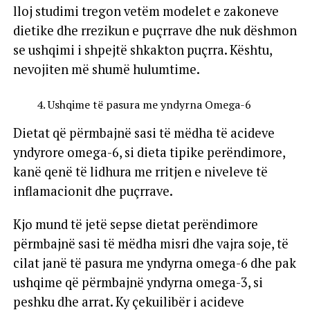
lloj studimi tregon vetëm modelet e zakoneve
dietike dhe rrezikun e puçrrave dhe nuk dëshmon
se ushqimi i shpejtë shkakton puçrra. Kështu,
nevojiten më shumë hulumtime.
Ushqime të pasura me yndyrna Omega-6
Dietat që përmbajnë sasi të mëdha të acideve
yndyrore omega-6, si dieta tipike perëndimore,
kanë qenë të lidhura me rritjen e niveleve të
inflamacionit dhe puçrrave.
Kjo mund të jetë sepse dietat perëndimore
përmbajnë sasi të mëdha misri dhe vajra soje, të
cilat janë të pasura me yndyrna omega-6 dhe pak
ushqime që përmbajnë yndyrna omega-3, si
peshku dhe arrat. Ky çekuilibër i acideve