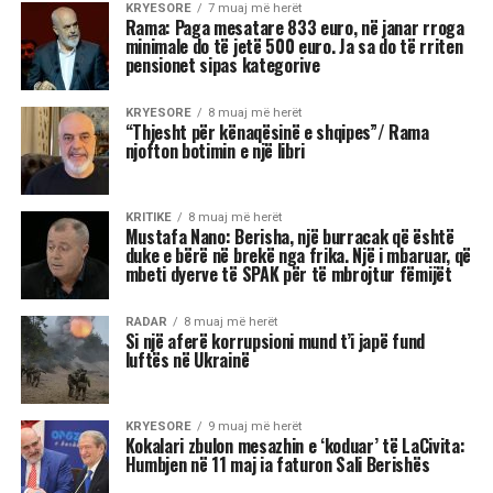
Kjo dinamikë shpesh sjell tensione dhe konflikte,
si në jetën personale, ashtu edhe në atë
profesionale.
Më poshtë janë tre shenjat e zodiakut që
konsiderohen më xheloze:
Akrepi
I njohur për intensitetin e tij emocional, akrepi
shpesh konkurron në heshtje. Kur ndjen se është
tejkaluar, mund të mbajë mëri dhe të tërhiqet
nga të tjerët.
Luani
Luanët kanë nevojë të madhe për vëmendje dhe
admirim. Kur këto nevoja nuk plotësohen,