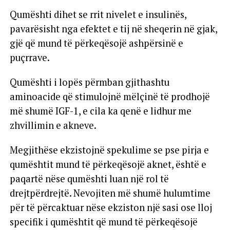
Qumështi dihet se rrit nivelet e insulinës,
pavarësisht nga efektet e tij në sheqerin në gjak,
gjë që mund të përkeqësojë ashpërsinë e
puçrrave.
Qumështi i lopës përmban gjithashtu
aminoacide që stimulojnë mëlçinë të prodhojë
më shumë IGF-1, e cila ka qenë e lidhur me
zhvillimin e akneve.
Megjithëse ekzistojnë spekulime se pse pirja e
qumështit mund të përkeqësojë aknet, është e
paqartë nëse qumështi luan një rol të
drejtpërdrejtë. Nevojiten më shumë hulumtime
për të përcaktuar nëse ekziston një sasi ose lloj
specifik i qumështit që mund të përkeqësojë