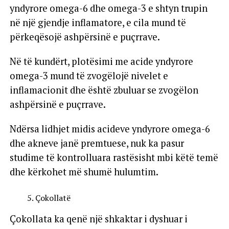
yndyrore omega-6 dhe omega-3 e shtyn trupin
në një gjendje inflamatore, e cila mund të
përkeqësojë ashpërsinë e puçrrave.
Në të kundërt, plotësimi me acide yndyrore
omega-3 mund të zvogëlojë nivelet e
inflamacionit dhe është zbuluar se zvogëlon
ashpërsinë e puçrrave.
Ndërsa lidhjet midis acideve yndyrore omega-6
dhe akneve janë premtuese, nuk ka pasur
studime të kontrolluara rastësisht mbi këtë temë
dhe kërkohet më shumë hulumtim.
Çokollatë
Çokollata ka qenë një shkaktar i dyshuar i