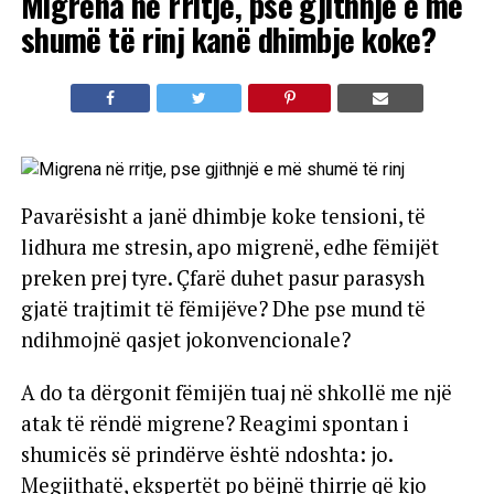
Migrena në rritje, pse gjithnjë e më
shumë të rinj kanë dhimbje koke?
Pavarësisht a janë dhimbje koke tensioni, të
lidhura me stresin, apo migrenë, edhe fëmijët
preken prej tyre. Çfarë duhet pasur parasysh
gjatë trajtimit të fëmijëve? Dhe pse mund të
ndihmojnë qasjet jokonvencionale?
A do ta dërgonit fëmijën tuaj në shkollë me një
atak të rëndë migrene? Reagimi spontan i
shumicës së prindërve është ndoshta: jo.
Megjithatë, ekspertët po bëjnë thirrje që kjo