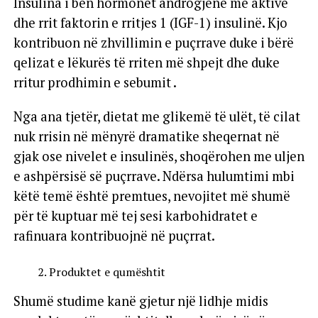
Insulina i bën hormonet androgjene më aktive
dhe rrit faktorin e rritjes 1 (IGF-1) insulinë. Kjo
kontribuon në zhvillimin e puçrrave duke i bërë
qelizat e lëkurës të rriten më shpejt dhe duke
rritur prodhimin e sebumit .
Nga ana tjetër, dietat me glikemë të ulët, të cilat
nuk rrisin në mënyrë dramatike sheqernat në
gjak ose nivelet e insulinës, shoqërohen me uljen
e ashpërsisë së puçrrave. Ndërsa hulumtimi mbi
këtë temë është premtues, nevojitet më shumë
për të kuptuar më tej sesi karbohidratet e
rafinuara kontribuojnë në puçrrat.
Produktet e qumështit
Shumë studime kanë gjetur një lidhje midis