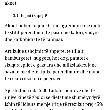
aknet.
Ushqimi i shpejtë
Aknet lidhen fuqimisht me ngrënien e një diete
të stilit perëndimor të pasur me kalori, yndyrë
dhe karbohidrate të rafinuar.
Artikujt e ushqimit të shpejtë, të tilla si
hamburgerët, nuggets, hot dog, patatet e
skuqura, pijet e gazuara dhe milkshakes, janë
bazat e një diete tipike perëndimore dhe mund
të rrisin rrezikun e puçrrave.
Një studim i mbi 5,000 adoleshentëve dhe të
rinjve kinezë zbuloi se dietat me shumë yndyrë
ishin të lidhura me një rritje të rrezikut prej 43%