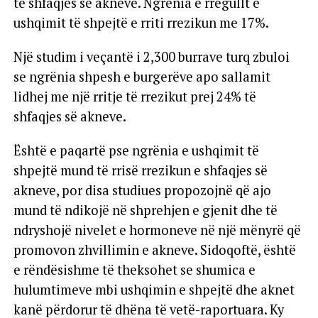
të shfaqjes së akneve. Ngrënia e rregullt e
ushqimit të shpejtë e rriti rrezikun me 17%.
Një studim i veçantë i 2,300 burrave turq zbuloi
se ngrënia shpesh e burgerëve apo sallamit
lidhej me një rritje të rrezikut prej 24% të
shfaqjes së akneve.
Është e paqartë pse ngrënia e ushqimit të
shpejtë mund të rrisë rrezikun e shfaqjes së
akneve, por disa studiues propozojnë që ajo
mund të ndikojë në shprehjen e gjenit dhe të
ndryshojë nivelet e hormoneve në një mënyrë që
promovon zhvillimin e akneve. Sidoqoftë, është
e rëndësishme të theksohet se shumica e
hulumtimeve mbi ushqimin e shpejtë dhe aknet
kanë përdorur të dhëna të vetë-raportuara. Ky