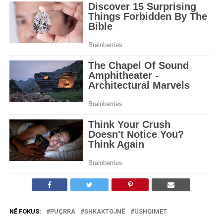
NË FOKUS:
PUÇRRA
SHKAKTOJNË
USHQIMET