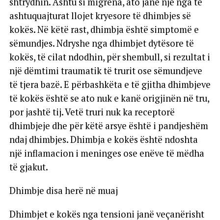
shtrydhin. Ashtu si migrena, ato janë një nga të
ashtuquajturat llojet kryesore të dhimbjes së
kokës. Në këtë rast, dhimbja është simptomë e
sëmundjes. Ndryshe nga dhimbjet dytësore të
kokës, të cilat ndodhin, për shembull, si rezultat i
një dëmtimi traumatik të trurit ose sëmundjeve
të tjera bazë. E përbashkëta e të gjitha dhimbjeve
të kokës është se ato nuk e kanë origjinën në tru,
por jashtë tij. Vetë truri nuk ka receptorë
dhimbjeje dhe për këtë arsye është i pandjeshëm
ndaj dhimbjes. Dhimbja e kokës është ndoshta
një inflamacion i meninges ose enëve të mëdha
të gjakut.
Dhimbje disa herë në muaj
Dhimbjet e kokës nga tensioni janë veçanërisht