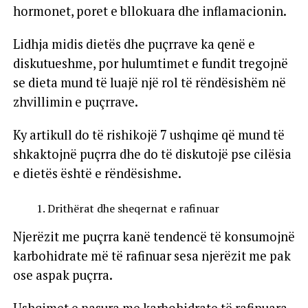
hormonet, poret e bllokuara dhe inflamacionin.
Lidhja midis dietës dhe puçrrave ka qenë e
diskutueshme, por hulumtimet e fundit tregojnë
se dieta mund të luajë një rol të rëndësishëm në
zhvillimin e puçrrave.
Ky artikull do të rishikojë 7 ushqime që mund të
shkaktojnë puçrra dhe do të diskutojë pse cilësia
e dietës është e rëndësishme.
Drithërat dhe sheqernat e rafinuar
Njerëzit me puçrra kanë tendencë të konsumojnë
karbohidrate më të rafinuar sesa njerëzit me pak
ose aspak puçrra.