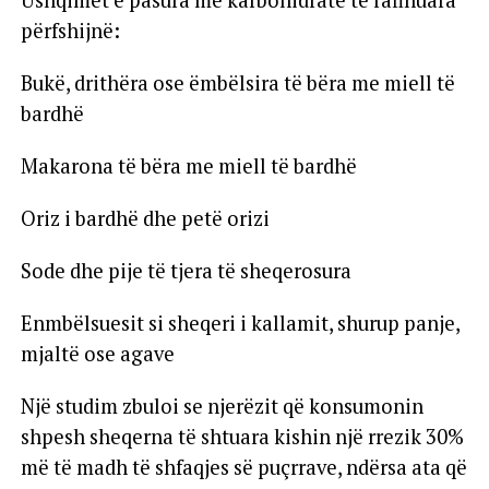
Ushqimet e pasura me karbohidrate të rafinuara
përfshijnë:
Bukë, drithëra ose ëmbëlsira të bëra me miell të
bardhë
Makarona të bëra me miell të bardhë
Oriz i bardhë dhe petë orizi
Sode dhe pije të tjera të sheqerosura
Enmbëlsuesit si sheqeri i kallamit, shurup panje,
mjaltë ose agave
Një studim zbuloi se njerëzit që konsumonin
shpesh sheqerna të shtuara kishin një rrezik 30%
më të madh të shfaqjes së puçrrave, ndërsa ata që