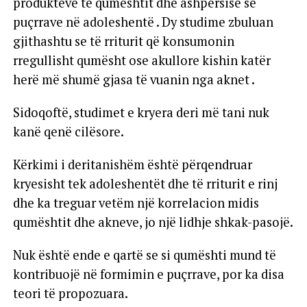
produkteve të qumështit dhe ashpërsisë së
puçrrave në adoleshentë . Dy studime zbuluan
gjithashtu se të rriturit që konsumonin
rregullisht qumësht ose akullore kishin katër
herë më shumë gjasa të vuanin nga aknet .
Sidoqoftë, studimet e kryera deri më tani nuk
kanë qenë cilësore.
Kërkimi i deritanishëm është përqendruar
kryesisht tek adoleshentët dhe të rriturit e rinj
dhe ka treguar vetëm një korrelacion midis
qumështit dhe akneve, jo një lidhje shkak-pasojë.
Nuk është ende e qartë se si qumështi mund të
kontribuojë në formimin e puçrrave, por ka disa
teori të propozuara.