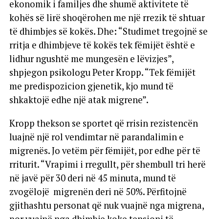
ekonomik i familjes dhe shumë aktivitete të
kohës së lirë shoqërohen me një rrezik të shtuar
të dhimbjes së kokës. Dhe: “Studimet tregojnë se
rritja e dhimbjeve të kokës tek fëmijët është e
lidhur ngushtë me mungesën e lëvizjes”,
shpjegon psikologu Peter Kropp. “Tek fëmijët
me predispozicion gjenetik, kjo mund të
shkaktojë edhe një atak migrene”.
Kropp thekson se sportet që rrisin rezistencën
luajnë një rol vendimtar në parandalimin e
migrenës. Jo vetëm për fëmijët, por edhe për të
rriturit. “Vrapimi i rregullt, për shembull tri herë
në javë për 30 deri në 45 minuta, mund të
zvogëlojë migrenën deri në 50%. Përfitojnë
gjithashtu personat që nuk vuajnë nga migrena,