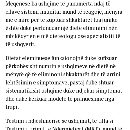
Meqenëse ka ushqime të panumërta ndaj të
cilave sistemi imunitar mund të reagojë, mënyra
më e mirë për të kuptuar shkaktarët tuaj unikë
është duke përfunduar një dietë eliminimi nën
mbikëqyrjen e një dieteologu ose specialistit të
të ushqyerit.
Dietat eleminuese funksionojnë duke kufizuar
përkohësisht numrin e ushqimeve në dietë në
mënyrë që të eliminoni shkaktarët dhe të arrini
lehtësimin e simptomave, pastaj duke shtuar
sistematikisht ushqime duke ndjekur simptomat
dhe duke kërkuar modele të pranueshme nga
trupi.
Testimi i ndjeshmërisë së ushqimit, të tilla si
Testimi i Lirimit të Ndërmjetësit (MRT), mund të