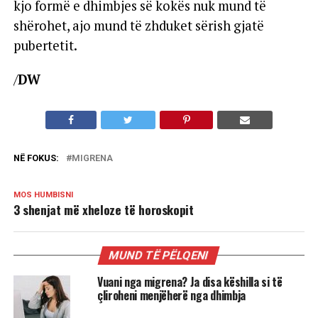
kjo formë e dhimbjes së kokës nuk mund të
shërohet, ajo mund të zhduket sërish gjatë
pubertetit.
/
DW
NË FOKUS:
MIGRENA
MOS HUMBISNI
3 shenjat më xheloze të horoskopit
MUND TË PËLQENI
Vuani nga migrena? Ja disa këshilla si të
çliroheni menjëherë nga dhimbja