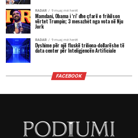
ndjenja e xhelozisë mund të bëhet e fortë. Ata
shpesh nënvlerësojnë ata që i sfidojnë në
pozicionin e tyre, sidomos në rolin udhëheqës.
Astrologjia i këshillon Luanët të ushtrojnë më
shumë përulësi për të shmangur zilitë e
panevojshme.
Virgjëresha
Virgjëreshat përjetojnë xhelozinë përmes
nevojës së tyre për përsosmëri. Krahasimet e
vazhdueshme me të tjerët shpesh i bëjnë të
ndihen konkurrues ose të zhgënjyer. Ato
përdorin kritika të ashpra ndaj vetes dhe të
tjerëve për të fshehur pasiguritë e brendshme.
Horoskopi i sugjeron Virgjëreshës të pranojë
ritmin e saj personal dhe të shmangë krahasimet
e panevojshme.