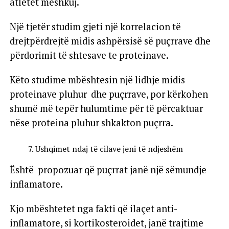
atletët meshkuj.
Një tjetër studim gjeti një korrelacion të
drejtpërdrejtë midis ashpërsisë së puçrrave dhe
përdorimit të shtesave te proteinave.
Këto studime mbështesin një lidhje midis
proteinave pluhur dhe puçrrave, por kërkohen
shumë më tepër hulumtime për të përcaktuar
nëse proteina pluhur shkakton puçrra.
Ushqimet ndaj të cilave jeni të ndjeshëm
Është propozuar që puçrrat janë një sëmundje
inflamatore.
Kjo mbështetet nga fakti që ilaçet anti-
inflamatore, si kortikosteroidet, janë trajtime