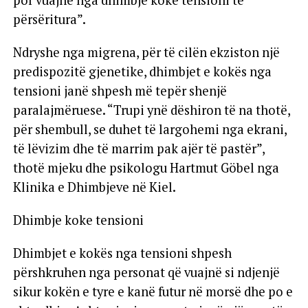
por vuajnë nga dhimbje koke tensioni të
përsëritura”.
Ndryshe nga migrena, për të cilën ekziston një
predispozitë gjenetike, dhimbjet e kokës nga
tensioni janë shpesh më tepër shenjë
paralajmëruese. “Trupi ynë dëshiron të na thotë,
për shembull, se duhet të largohemi nga ekrani,
të lëvizim dhe të marrim pak ajër të pastër”,
thotë mjeku dhe psikologu Hartmut Göbel nga
Klinika e Dhimbjeve në Kiel.
Dhimbje koke tensioni
Dhimbjet e kokës nga tensioni shpesh
përshkruhen nga personat që vuajnë si ndjenjë
sikur kokën e tyre e kanë futur në morsë dhe po e