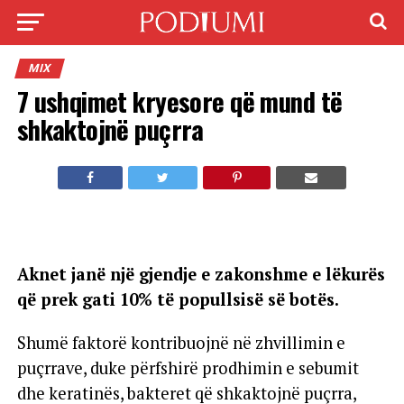
MIX
7 ushqimet kryesore që mund të
shkaktojnë puçrra
Aknet janë një gjendje e zakonshme e lëkurës
që prek gati 10% të popullsisë së botës.
Shumë faktorë kontribuojnë në zhvillimin e
puçrrave, duke përfshirë prodhimin e sebumit
dhe keratinës, bakteret që shkaktojnë puçrra,