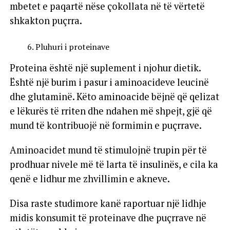
mbetet e paqartë nëse çokollata në të vërtetë
shkakton puçrra.
Pluhuri i proteinave
Proteina është një suplement i njohur dietik.
Është një burim i pasur i aminoacideve leucinë
dhe glutaminë. Këto aminoacide bëjnë që qelizat
e lëkurës të rriten dhe ndahen më shpejt, gjë që
mund të kontribuojë në formimin e puçrrave.
Aminoacidet mund të stimulojnë trupin për të
prodhuar nivele më të larta të insulinës, e cila ka
qenë e lidhur me zhvillimin e akneve.
Disa raste studimore kanë raportuar një lidhje
midis konsumit të proteinave dhe puçrrave në