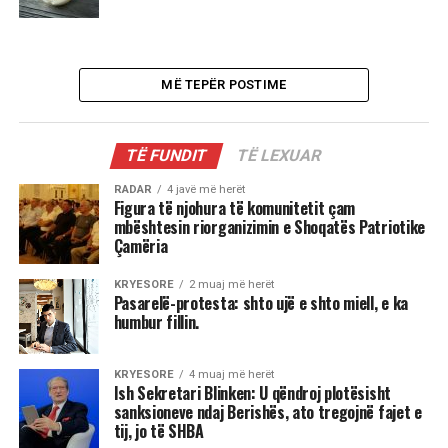
MË TEPËR POSTIME
TË FUNDIT
TË LEXUAR
RADAR
4 javë më herët
Figura të njohura të komunitetit çam
mbështesin riorganizimin e Shoqatës Patriotike
Çamëria
KRYESORE
2 muaj më herët
Pasarelë-protesta: shto ujë e shto miell, e ka
humbur fillin.
KRYESORE
4 muaj më herët
Ish Sekretari Blinken: U qëndroj plotësisht
sanksioneve ndaj Berishës, ato tregojnë fajet e
tij, jo të SHBA