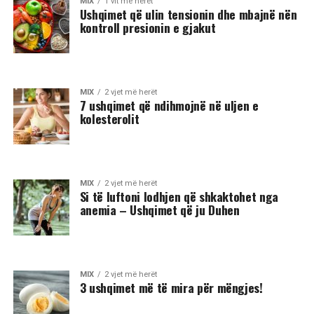
MIX
1 vit më herët
Ushqimet që ulin tensionin dhe mbajnë nën
kontroll presionin e gjakut
MIX
2 vjet më herët
7 ushqimet që ndihmojnë në uljen e
kolesterolit
MIX
2 vjet më herët
Si të luftoni lodhjen që shkaktohet nga
anemia – Ushqimet që ju Duhen
MIX
2 vjet më herët
3 ushqimet më të mira për mëngjes!