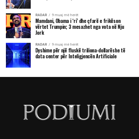
RADAR
9 muaj më herët
Mamdani, Obama i ‘ri’ dhe çfarë e frikëson
vërtet Trumpin; 3 mesazhet nga vota në Nju
Jork
RADAR
9 muaj më herët
Dyshime për një fluskë triliona-dollarëshe të
data center për Inteligjencën Artificiale