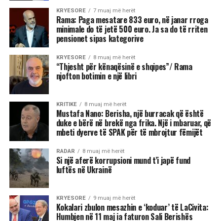
KRYESORE
7 muaj më herët
Rama: Paga mesatare 833 euro, në janar rroga
minimale do të jetë 500 euro. Ja sa do të rriten
pensionet sipas kategorive
KRYESORE
8 muaj më herët
“Thjesht për kënaqësinë e shqipes”/ Rama
njofton botimin e një libri
KRITIKE
8 muaj më herët
Mustafa Nano: Berisha, një burracak që është
duke e bërë në brekë nga frika. Një i mbaruar, që
mbeti dyerve të SPAK për të mbrojtur fëmijët
RADAR
8 muaj më herët
Si një aferë korrupsioni mund t’i japë fund
luftës në Ukrainë
KRYESORE
9 muaj më herët
Kokalari zbulon mesazhin e ‘koduar’ të LaCivita:
Humbjen në 11 maj ia faturon Sali Berishës