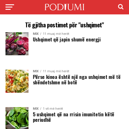
Të gjitha postimet për "ushqimet"
MIX
11 muaj më herët
Ushqimet që japin shumë energji
MIX
11 muaj më herët
Përse kinoa është një nga ushqimet më të
shëndetshme në botë
MIX
1 vit më herët
5 ushqimet që na rrisin imunitetin këtë
periudhë