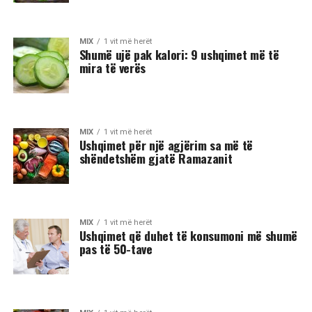
MIX
1 vit më herët
Shumë ujë pak kalori: 9 ushqimet më të
mira të verës
MIX
1 vit më herët
Ushqimet për një agjërim sa më të
shëndetshëm gjatë Ramazanit
MIX
1 vit më herët
Ushqimet që duhet të konsumoni më shumë
pas të 50-tave