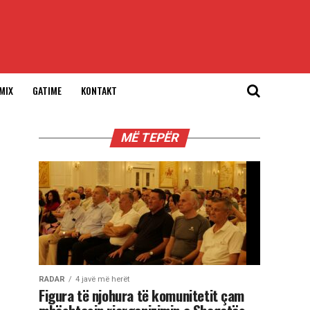
MIX
GATIME
KONTAKT
MË TEPËR
RADAR
4 javë më herët
Figura të njohura të komunitetit çam