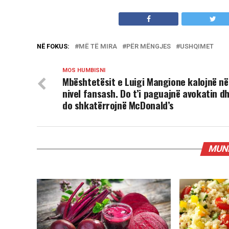
NË FOKUS:
MË TË MIRA
PËR MËNGJES
USHQIMET
MOS HUMBISNI
Mbështetësit e Luigi Mangione kalojnë në
nivel fansash. Do t’i paguajnë avokatin d
do shkatërrojnë McDonald’s
MUND