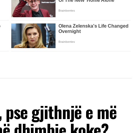
, pse gjithnjë e më
në dhimbje koke?