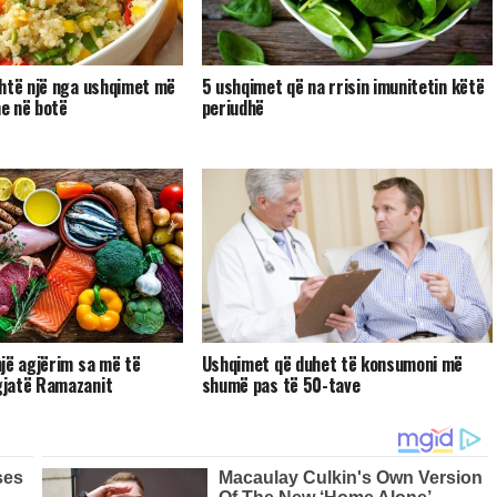
htë një nga ushqimet më
5 ushqimet që na rrisin imunitetin këtë
e në botë
periudhë
jë agjërim sa më të
Ushqimet që duhet të konsumoni më
jatë Ramazanit
shumë pas të 50-tave