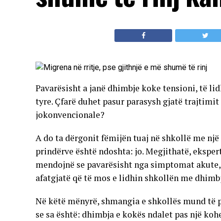
Pavarësisht a janë dhimbje koke tensioni, të li
tyre. Çfarë duhet pasur parasysh gjatë trajtim
jokonvencionale?
A do ta dërgonit fëmijën tuaj në shkollë me nj
prindërve është ndoshta: jo. Megjithatë, ekspertë
mendojnë se pavarësisht nga simptomat akute, 
afatgjatë që të mos e lidhin shkollën me dhimb
Në këtë mënyrë, shmangia e shkollës mund të p
se sa është: dhimbja e kokës ndalet pas një kohe