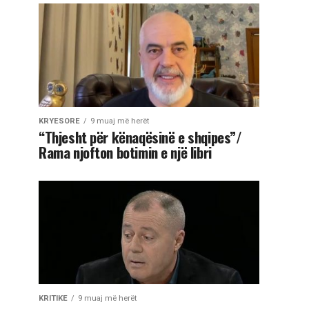
KRYESORE
9 muaj më herët
“Thjesht për kënaqësinë e shqipes”/
Rama njofton botimin e një libri
KRITIKE
9 muaj më herët