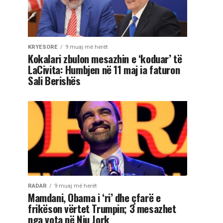
KRYESORE
9 muaj më herët
Kokalari zbulon mesazhin e ‘koduar’ të
LaCivita: Humbjen në 11 maj ia faturon
Sali Berishës
RADAR
9 muaj më herët
Mamdani, Obama i ‘ri’ dhe çfarë e
frikëson vërtet Trumpin; 3 mesazhet
nga vota në Nju Jork