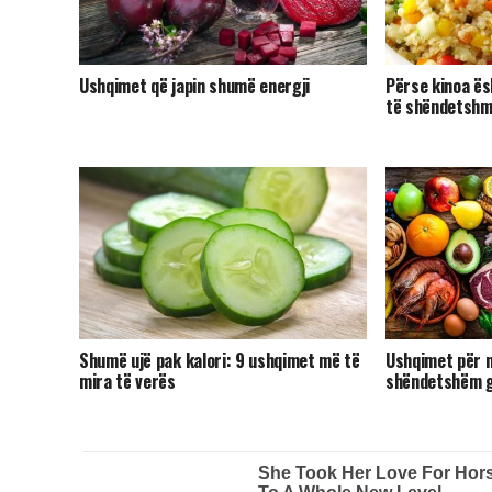
Ushqimet që japin shumë energji
Përse kinoa ës
të shëndetshm
Shumë ujë pak kalori: 9 ushqimet më të
Ushqimet për n
mira të verës
shëndetshëm g