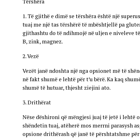
Tërshëra
1. Të gjithë e dimë se tërshëra është një superu
tuaj me një tas tërshërë të mbështjellë pa glute
gjithashtu do të ndihmojë në uljen e niveleve t
B, zink, magnez.
2. Vezë
Vezët janë ndoshta një nga opsionet më të shën
në fakt shumë e lehtë për t’u bërë. Ka kaq shum
shumë të hutuar, thjesht ziejini ato.
3. Drithërat
Nëse dëshironi që mëngjesi juaj të jetë i lehtë 
shëndetin tuaj, atëherë mos merrni parasysh asg
opsione drithërash që janë të përshtatshme për