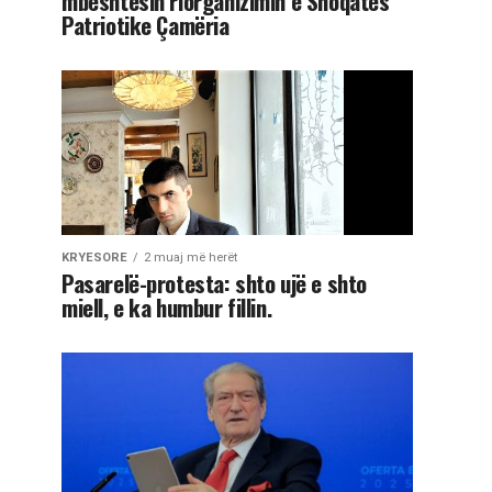
mbështesin riorganizimin e Shoqatës
Patriotike Çamëria
KRYESORE
2 muaj më herët
Pasarelë-protesta: shto ujë e shto
miell, e ka humbur fillin.