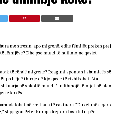
dhura me stresin, apo migrenë, edhe fëmijët preken prej
it të fëmijëve? Dhe pse mund të ndihmojnë qasjet
ë atak të rëndë migrene? Reagimi spontan i shumicës së
t po bëjnë thirrje që kjo qasje të rishikohet. Ata
shkuarja në shkollë mund t’i ndihmojë fëmijët në plan
jen e kokës.
arandalohet në rrethana të caktuara. “Duket më e qartë
,” shpjegon Peter Kropp, drejtor i Institutit për