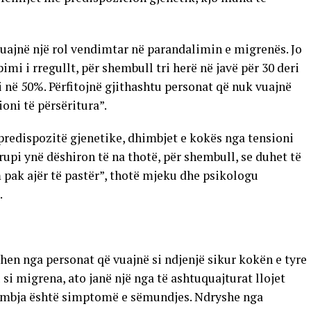
luajnë një rol vendimtar në parandalimin e migrenës. Jo
pimi i rregullt, për shembull tri herë në javë për 30 deri
në 50%. Përfitojnë gjithashtu personat që nuk vuajnë
oni të përsëritura”.
predispozitë gjenetike, dhimbjet e kokës nga tensioni
upi ynë dëshiron të na thotë, për shembull, se duhet të
 pak ajër të pastër”, thotë mjeku dhe psikologu
.
en nga personat që vuajnë si ndjenjë sikur kokën e tyre
si migrena, ato janë një nga të ashtuquajturat llojet
dhimbja është simptomë e sëmundjes. Ndryshe nga