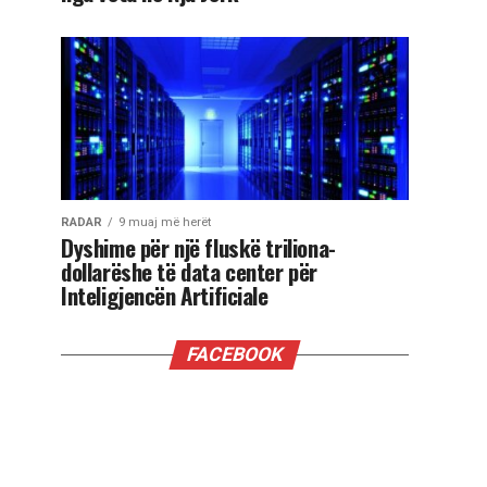
RADAR
9 muaj më herët
Dyshime për një fluskë triliona-
dollarëshe të data center për
Inteligjencën Artificiale
FACEBOOK