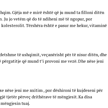
shqim. Gjëja më e mirë është që ju mund ta filloni ditën
n . Ju jo vetëm që do të ndiheni më të ngopur, por
ë kolesterolit. Tërshëra është e pasur me hekur, vitaminë
detshme të ushqimit, veçanërisht për të nisur ditën, dhe
ë përgatitje që mund t’i provoni me vezë. Dhe nëse jeni
ose nëse jeni me nxitim , por dëshironi të kujdeseni për
jë tjetër përveç drithërave të mëngjesit. Ka disa
 mëngjesin tuaj.