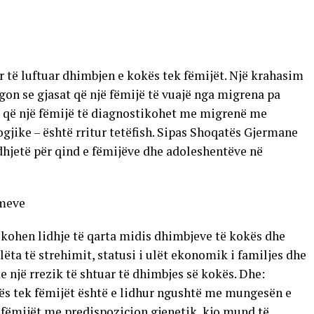
për të luftuar dhimbjen e kokës tek fëmijët. Një krahasim
egon se gjasat që një fëmijë të vuajë nga migrena pa
at që një fëmijë të diagnostikohet me migrenë me
ike – është rritur tetëfish. Sipas Shoqatës Gjermane
hjetë për qind e fëmijëve dhe adoleshentëve në
imeve
fikohen lidhje të qarta midis dhimbjeve të kokës dhe
ëta të strehimit, statusi i ulët ekonomik i familjes dhe
 një rrezik të shtuar të dhimbjes së kokës. Dhe:
kës tek fëmijët është e lidhur ngushtë me mungesën e
 fëmijët me predispozicion gjenetik, kjo mund të