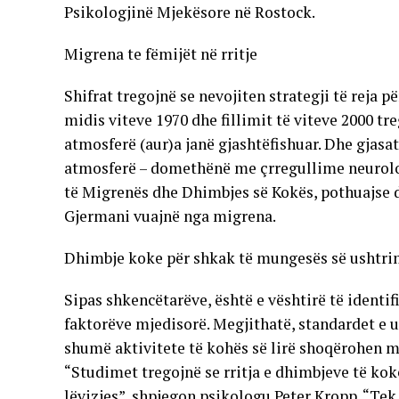
Psikologjinë Mjekësore në Rostock.
Migrena te fëmijët në rritje
Shifrat tregojnë se nevojiten strategji të reja 
midis viteve 1970 dhe fillimit të viteve 2000 tr
atmosferë (aur)a janë gjashtëfishuar. Dhe gjas
atmosferë – domethënë me çrregullime neurologj
të Migrenës dhe Dhimbjes së Kokës, pothuajse d
Gjermani vuajnë nga migrena.
Dhimbje koke për shkak të mungesës së ushtr
Sipas shkencëtarëve, është e vështirë të identi
faktorëve mjedisorë. Megjithatë, standardet e ul
shumë aktivitete të kohës së lirë shoqërohen me
“Studimet tregojnë se rritja e dhimbjeve të ko
lëvizjes”, shpjegon psikologu Peter Kropp. “Tek