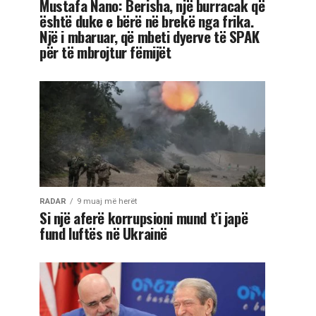
Mustafa Nano: Berisha, një burracak që
është duke e bërë në brekë nga frika.
Një i mbaruar, që mbeti dyerve të SPAK
për të mbrojtur fëmijët
RADAR
9 muaj më herët
Si një aferë korrupsioni mund t’i japë
fund luftës në Ukrainë