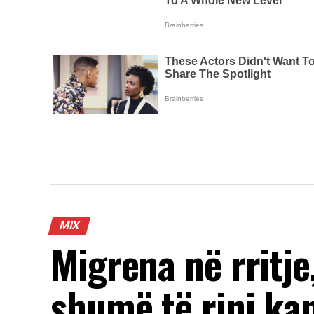
MIX
Migrena në rritje
shumë të rinj ka