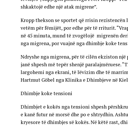
shkaktojë edhe një atak migrene”.
Kropp thekson se sportet që rrisin rezistencën 
vetëm për fëmijët, por edhe për të rriturit. “Vra
në 45 minuta, mund të zvogëlojë migrenën deri 
nga migrena, por vuajnë nga dhimbje koke tensi
Ndryshe nga migrena, për të cilën ekziston një 
janë shpesh më tepër shenjë paralajmëruese. “Tr
largohemi nga ekrani, të lëvizim dhe të marrim
Hartmut Göbel nga Klinika e Dhimbjeve në Kiel
Dhimbje koke tensioni
Dhimbjet e kokës nga tensioni shpesh përshkruh
e kanë futur në morsë dhe po e shtrydhin. Ashtu 
kryesore të dhimbjes së kokës. Në këtë rast, 