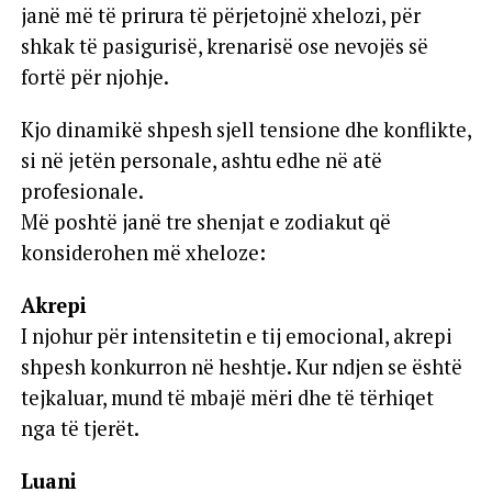
janë më të prirura të përjetojnë xhelozi, për
shkak të pasigurisë, krenarisë ose nevojës së
fortë për njohje.
Kjo dinamikë shpesh sjell tensione dhe konflikte,
si në jetën personale, ashtu edhe në atë
profesionale.
Më poshtë janë tre shenjat e zodiakut që
konsiderohen më xheloze:
Akrepi
I njohur për intensitetin e tij emocional, akrepi
shpesh konkurron në heshtje. Kur ndjen se është
tejkaluar, mund të mbajë mëri dhe të tërhiqet
nga të tjerët.
Luani