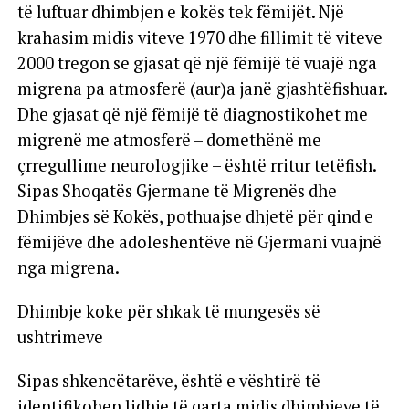
të luftuar dhimbjen e kokës tek fëmijët. Një
krahasim midis viteve 1970 dhe fillimit të viteve
2000 tregon se gjasat që një fëmijë të vuajë nga
migrena pa atmosferë (aur)a janë gjashtëfishuar.
Dhe gjasat që një fëmijë të diagnostikohet me
migrenë me atmosferë – domethënë me
çrregullime neurologjike – është rritur tetëfish.
Sipas Shoqatës Gjermane të Migrenës dhe
Dhimbjes së Kokës, pothuajse dhjetë për qind e
fëmijëve dhe adoleshentëve në Gjermani vuajnë
nga migrena.
Dhimbje koke për shkak të mungesës së
ushtrimeve
Sipas shkencëtarëve, është e vështirë të
identifikohen lidhje të qarta midis dhimbjeve të