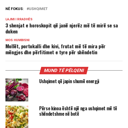
NË FOKUS:
USHQIMET
LAJMI I RRADHËS
3 shenjat e horoskopit që janë njerëz më të mirë se sa
duken
MOS HUMBISNI
Mollët, portokalli dhe kivi, frutat më të mira për
mëngjes dhe përfitimet e tyre për shëndetin
MUND TË PËLQENI
Ushqimet që japin shumë energji
Përse kinoa është një nga ushqimet më të
shëndetshme në botë