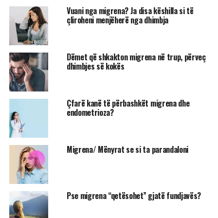
Vuani nga migrena? Ja disa këshilla si të
çliroheni menjëherë nga dhimbja
Dëmet që shkakton migrena në trup, përveç
dhimbjes së kokës
Çfarë kanë të përbashkët migrena dhe
endometrioza?
Migrena/ Mënyrat se si ta parandaloni
Pse migrena “qetësohet” gjatë fundjavës?