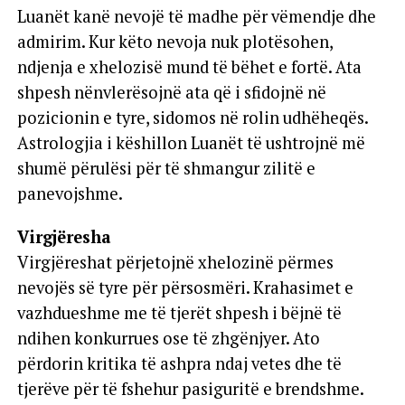
Luanët kanë nevojë të madhe për vëmendje dhe
admirim. Kur këto nevoja nuk plotësohen,
ndjenja e xhelozisë mund të bëhet e fortë. Ata
shpesh nënvlerësojnë ata që i sfidojnë në
pozicionin e tyre, sidomos në rolin udhëheqës.
Astrologjia i këshillon Luanët të ushtrojnë më
shumë përulësi për të shmangur zilitë e
panevojshme.
Virgjëresha
Virgjëreshat përjetojnë xhelozinë përmes
nevojës së tyre për përsosmëri. Krahasimet e
vazhdueshme me të tjerët shpesh i bëjnë të
ndihen konkurrues ose të zhgënjyer. Ato
përdorin kritika të ashpra ndaj vetes dhe të
tjerëve për të fshehur pasiguritë e brendshme.