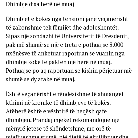
Dhimbje disa herë në muaj
Dhimbjet e kokës nga tensioni janë veçanërisht
të zakonshme tek fëmijët dhe adoleshentët.
Sipas një sondazhi të Universitetit të Dresdenit,
pak më shumë se një e treta e pothuajse 3.000
nxënësve të anketuar raportuan se vuanin nga
dhimbje koke të paktën një herë në muaj.
Pothuajse po aq raportuan se kishin përjetuar më
shumë se dy atake në muaj.
Është veçanërisht e rëndësishme të shmanget
kthimi në kronike të dhimbjeve të kokës.
Atëherë është e vështirë të heqësh qafe
dhimbjen. Prandaj mjekët rekomandojnë një
mënyrë jetese të shëndetshme, me orë të
mjaftueshme gjumë, një dietë të ekuilibruar dhe