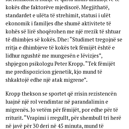
kokës dhe faktorëve mjedisorë. Megjithatë,
standardet e ulëta të strehimit, statusi i ulët
ekonomik i familjes dhe shumë aktivitete të
kohës së lirë shoqërohen me një rrezik të shtuar
të dhimbjes së kokës. Dhe: “Studimet tregojnë se
rritja e dhimbjeve të kokës tek fëmijët është e
lidhur ngushtë me mungesën e lëvizjes”,
shpjegon psikologu Peter Kropp. “Tek fëmijët
me predispozicion gjenetik, kjo mund të
shkaktojë edhe një atak migrene”.
Kropp thekson se sportet që rrisin rezistencën
luajnë një rol vendimtar në parandalimin e
migrenës. Jo vetëm për fëmijët, por edhe për të
rriturit. “Vrapimi i rregullt, për shembull tri herë
në javë për 30 deri në 45 minuta, mund të