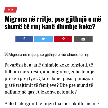
MIX
Migrena në rritje, pse gjithnjë e më
shumë të rinj kanë dhimbje koke?
Pavarësisht a janë dhimbje koke tensioni, të
lidhura me stresin, apo migrenë, edhe fëmijët
preken prej tyre. Çfarë duhet pasur parasysh
gjatë trajtimit të fëmijëve? Dhe pse mund të
ndihmojnë qasjet jokonvencionale?
A do ta dërgonit fëmijën tuaj në shkollë me një