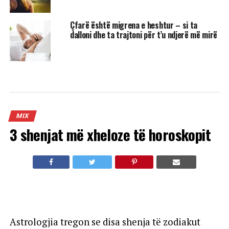
Çfarë është migrena e heshtur – si ta
dalloni dhe ta trajtoni për t’u ndjerë më mirë
MIX
3 shenjat më xheloze të horoskopit
Astrologjia tregon se disa shenja të zodiakut