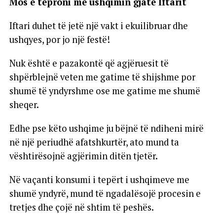
Mos e teproni me ushqimin gjatë Iftarit
Iftari duhet të jetë një vakt i ekuilibruar dhe
ushqyes, por jo një festë!
Nuk është e pazakontë që agjëruesit të
shpërblejnë veten me gatime të shijshme por
shumë të yndyrshme ose me gatime me shumë
sheqer.
Edhe pse këto ushqime ju bëjnë të ndiheni mirë
në një periudhë afatshkurtër, ato mund ta
vështirësojnë agjërimin ditën tjetër.
Në vaçanti konsumi i tepërt i ushqimeve me
shumë yndyrë, mund të ngadalësojë procesin e
tretjes dhe çojë në shtim të peshës.