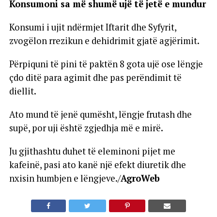
Konsumoni sa më shumë ujë të jetë e mundur
Konsumi i ujit ndërmjet Iftarit dhe Syfyrit,
zvogëlon rrezikun e dehidrimit gjatë agjërimit.
Përpiquni të pini të paktën 8 gota ujë ose lëngje
çdo ditë para agimit dhe pas perëndimit të
diellit.
Ato mund të jenë qumësht, lëngje frutash dhe
supë, por uji është zgjedhja më e mirë.
Ju gjithashtu duhet të eleminoni pijet me
kafeinë, pasi ato kanë një efekt diuretik dhe
nxisin humbjen e lëngjeve./
AgroWeb