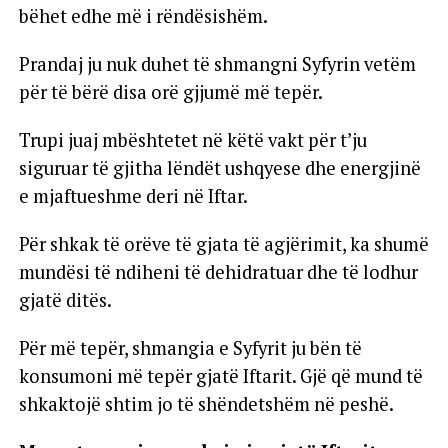
bëhet edhe më i rëndësishëm.
Prandaj ju nuk duhet të shmangni Syfyrin vetëm
për të bërë disa orë gjjumë më tepër.
Trupi juaj mbështetet në këtë vakt për t’ju
siguruar të gjitha lëndët ushqyese dhe energjinë
e mjaftueshme deri në Iftar.
Për shkak të orëve të gjata të agjërimit, ka shumë
mundësi të ndiheni të dehidratuar dhe të lodhur
gjatë ditës.
Për më tepër, shmangia e Syfyrit ju bën të
konsumoni më tepër gjatë Iftarit. Gjë që mund të
shkaktojë shtim jo të shëndetshëm në peshë.