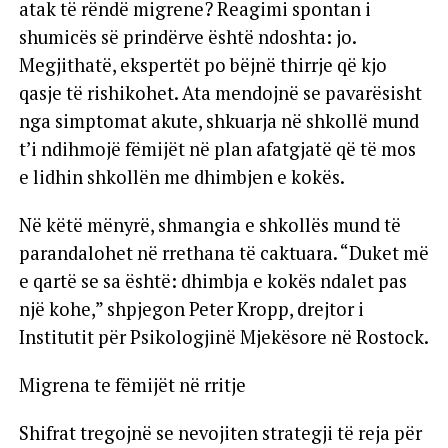
atak të rëndë migrene? Reagimi spontan i
shumicës së prindërve është ndoshta: jo.
Megjithatë, ekspertët po bëjnë thirrje që kjo
qasje të rishikohet. Ata mendojnë se pavarësisht
nga simptomat akute, shkuarja në shkollë mund
t’i ndihmojë fëmijët në plan afatgjatë që të mos
e lidhin shkollën me dhimbjen e kokës.
Në këtë mënyrë, shmangia e shkollës mund të
parandalohet në rrethana të caktuara. “Duket më
e qartë se sa është: dhimbja e kokës ndalet pas
një kohe,” shpjegon Peter Kropp, drejtor i
Institutit për Psikologjinë Mjekësore në Rostock.
Migrena te fëmijët në rritje
Shifrat tregojnë se nevojiten strategji të reja për