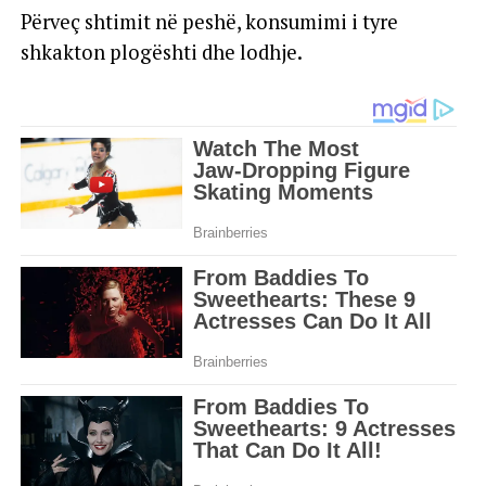
Përveç shtimit në peshë, konsumimi i tyre
shkakton plogështi dhe lodhje.