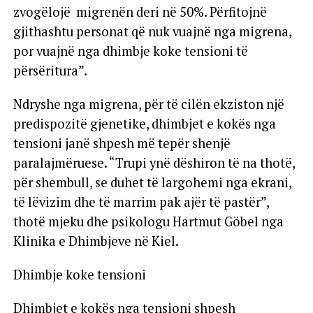
zvogëlojë migrenën deri në 50%. Përfitojnë
gjithashtu personat që nuk vuajnë nga migrena,
por vuajnë nga dhimbje koke tensioni të
përsëritura”.
Ndryshe nga migrena, për të cilën ekziston një
predispozitë gjenetike, dhimbjet e kokës nga
tensioni janë shpesh më tepër shenjë
paralajmëruese. “Trupi ynë dëshiron të na thotë,
për shembull, se duhet të largohemi nga ekrani,
të lëvizim dhe të marrim pak ajër të pastër”,
thotë mjeku dhe psikologu Hartmut Göbel nga
Klinika e Dhimbjeve në Kiel.
Dhimbje koke tensioni
Dhimbjet e kokës nga tensioni shpesh