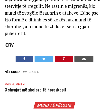
stërvitje të rregullt. Në rastin e migrenës, kjo
mund të zvogëlojë numrin e atakeve. Edhe pse
kjo formë e dhimbjes së kokës nuk mund të
shërohet, ajo mund të zhduket sërish gjatë
pubertetit.
/
DW
NË FOKUS:
MIGRENA
MOS HUMBISNI
3 shenjat më xheloze të horoskopit
MUND TË PËLQENI