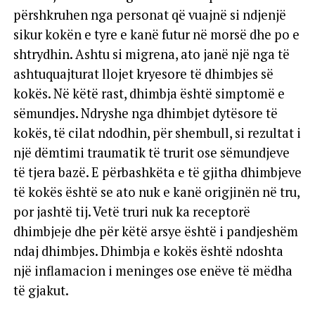
përshkruhen nga personat që vuajnë si ndjenjë
sikur kokën e tyre e kanë futur në morsë dhe po e
shtrydhin. Ashtu si migrena, ato janë një nga të
ashtuquajturat llojet kryesore të dhimbjes së
kokës. Në këtë rast, dhimbja është simptomë e
sëmundjes. Ndryshe nga dhimbjet dytësore të
kokës, të cilat ndodhin, për shembull, si rezultat i
një dëmtimi traumatik të trurit ose sëmundjeve
të tjera bazë. E përbashkëta e të gjitha dhimbjeve
të kokës është se ato nuk e kanë origjinën në tru,
por jashtë tij. Vetë truri nuk ka receptorë
dhimbjeje dhe për këtë arsye është i pandjeshëm
ndaj dhimbjes. Dhimbja e kokës është ndoshta
një inflamacion i meninges ose enëve të mëdha
të gjakut.