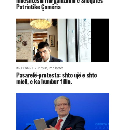
mbështesin riorganizimin e Shoqatës
Patriotike Çamëria
KRYESORE
2 muaj më herët
Pasarelë-protesta: shto ujë e shto
miell, e ka humbur fillin.