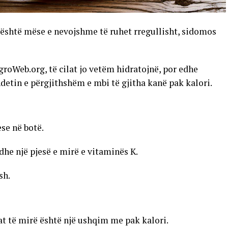
 është mëse e nevojshme të ruhet rregullisht, sidomos
roWeb.org, të cilat jo vetëm hidratojnë, por edhe
etin e përgjithshëm e mbi të gjitha kanë pak kalori.
se në botë.
 dhe një pjesë e mirë e vitaminës K.
sh.
fat të mirë është një ushqim me pak kalori.