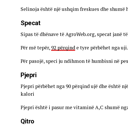
Selinoja është një ushqim freskues dhe shumë h
Specat
Sipas të dhënave të AgroWeb.org, specat janë t
Për më tepër,
92 përqind
e tyre përbëhet nga uji.
Për pasojë, speci ju ndihmon të humbisni në pes
Pjepri
Pjepri përbëhet nga 90 përqind ujë dhe është 
kalori
Pjepri është i pasur me vitaminë A,C shumë ng
Qitro