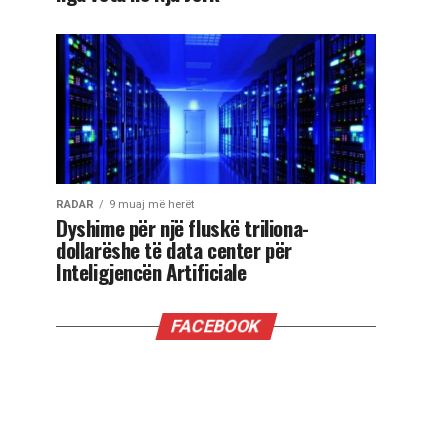
RADAR
9 muaj më herët
Dyshime për një fluskë triliona-
dollarëshe të data center për
Inteligjencën Artificiale
FACEBOOK