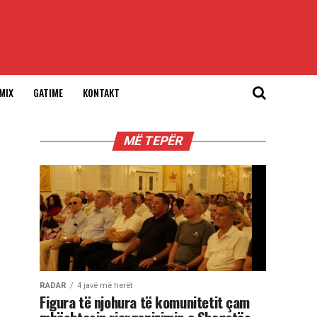
MIX
GATIME
KONTAKT
MË TEPËR
RADAR
4 javë më herët
Figura të njohura të komunitetit çam