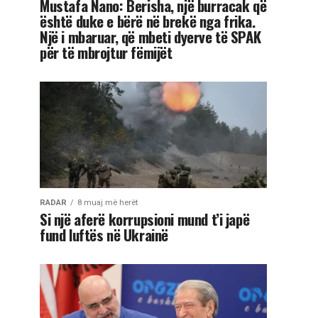
Mustafa Nano: Berisha, një burracak që
është duke e bërë në brekë nga frika.
Një i mbaruar, që mbeti dyerve të SPAK
për të mbrojtur fëmijët
RADAR
8 muaj më herët
Si një aferë korrupsioni mund t’i japë
fund luftës në Ukrainë