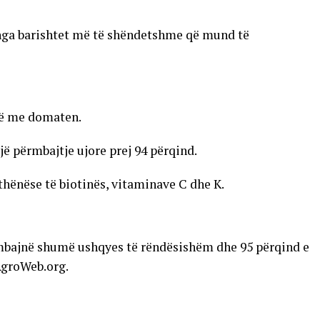
 nga barishtet më të shëndetshme që mund të
rë me domaten.
ë përmbajtje ujore prej 94 përqind.
hënëse të biotinës, vitaminave C dhe K.
mbajnë shumë ushqyes të rëndësishëm dhe 95 përqind e
AgroWeb.org.