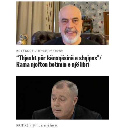
KRYESORE
8 muaj më herët
“Thjesht për kënaqësinë e shqipes”/
Rama njofton botimin e një libri
KRITIKE
8 muaj më herët