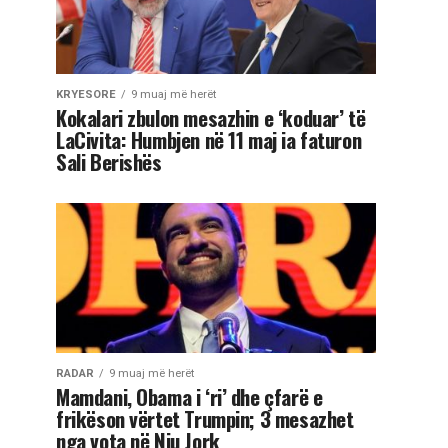
KRYESORE
9 muaj më herët
Kokalari zbulon mesazhin e ‘koduar’ të
LaCivita: Humbjen në 11 maj ia faturon
Sali Berishës
RADAR
9 muaj më herët
Mamdani, Obama i ‘ri’ dhe çfarë e
frikëson vërtet Trumpin; 3 mesazhet
nga vota në Nju Jork