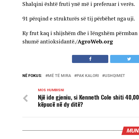
Shalqini është fruti ynë më i preferuar i verës.
91 përqind e strukturës së tij përbëhet nga uji.
Ky frut kaq i shijshëm dhe i lëngshëm përmban
shumë antioksidantë./
AgroWeb.org
NË FOKUS:
MË TË MIRA
PAK KALORI
USHQIMET
MOS HUMBISNI
Një ide gjeniu, si Kenneth Cole shiti 40,0
këpucë në dy ditë?
MUND