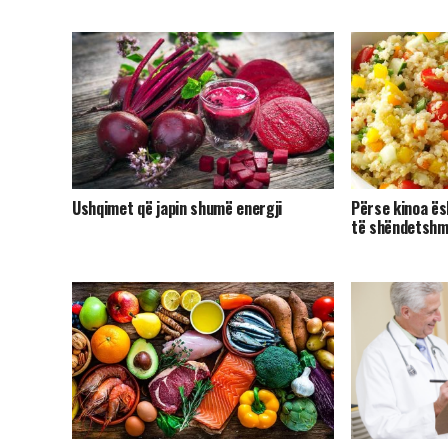
Ushqimet që japin shumë energji
Përse kinoa ës
të shëndetshm