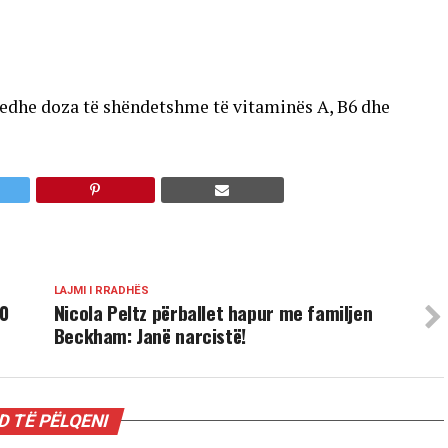
 edhe doza të shëndetshme të vitaminës A, B6 dhe
LAJMI I RRADHËS
00
Nicola Peltz përballet hapur me familjen
Beckham: Janë narcistë!
 TË PËLQENI