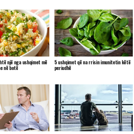
htë një nga ushqimet më
5 ushqimet që na rrisin imunitetin këtë
e në botë
periudhë