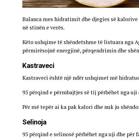
Balanca mes hidratimit dhe djegies së kalorive
në stinën e verës.
Këto ushqime të shëndetshme të listuara nga Ag
përmirësojnë energjinë, përqendrimin dhe shënd
Kastraveci
Kastraveci është një ndër ushqimet më hidratue
95 përqind e përmbajtjes së tij përbëhet nga uji
Për më tepër ai ka pak kalori dhe nuk ju shëndo
Selinoja
95 përqind e selinosë përbëhet nga uji dhe për 