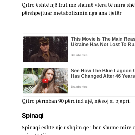
Qitro është një frut me shumë vlera të mira shë
përshpejtuar metabolizmin nga ana tjetër
Qitro përmban 90 përqind ujë, njësoj si pjepri.
Spinaqi
Spinaqi është një ushqim që i bën shumë mirë o