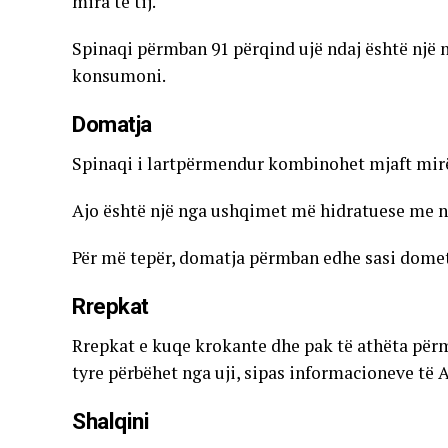
mira të tij.
Spinaqi përmban 91 përqind ujë ndaj është një
konsumoni.
Domatja
Spinaqi i lartpërmendur kombinohet mjaft mi
Ajo është një nga ushqimet më hidratuese me nj
Për më tepër, domatja përmban edhe sasi domet
Rrepkat
Rrepkat e kuqe krokante dhe pak të athëta për
tyre përbëhet nga uji, sipas informacioneve të 
Shalqini