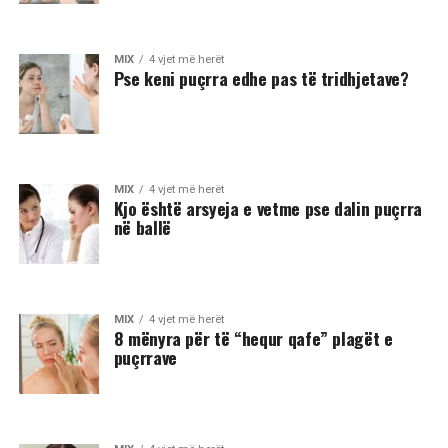
MIX
4 vjet më herët
Pse keni puçrra edhe pas të tridhjetave?
MIX
4 vjet më herët
Kjo është arsyeja e vetme pse dalin puçrra
në ballë
MIX
4 vjet më herët
8 mënyra për të “hequr qafe” plagët e
puçrrave