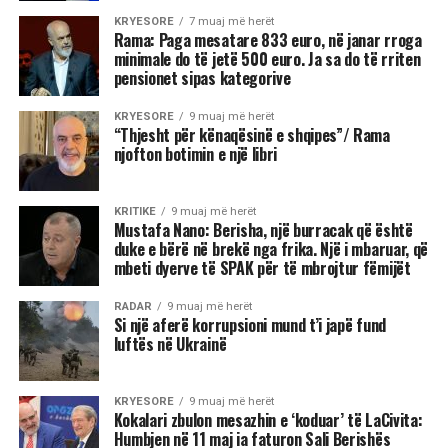
KRYESORE
7 muaj më herët
Rama: Paga mesatare 833 euro, në janar rroga
minimale do të jetë 500 euro. Ja sa do të rriten
pensionet sipas kategorive
KRYESORE
9 muaj më herët
“Thjesht për kënaqësinë e shqipes”/ Rama
njofton botimin e një libri
KRITIKE
9 muaj më herët
Mustafa Nano: Berisha, një burracak që është
duke e bërë në brekë nga frika. Një i mbaruar, që
mbeti dyerve të SPAK për të mbrojtur fëmijët
RADAR
9 muaj më herët
Si një aferë korrupsioni mund t’i japë fund
luftës në Ukrainë
KRYESORE
9 muaj më herët
Kokalari zbulon mesazhin e ‘koduar’ të LaCivita:
Humbjen në 11 maj ia faturon Sali Berishës