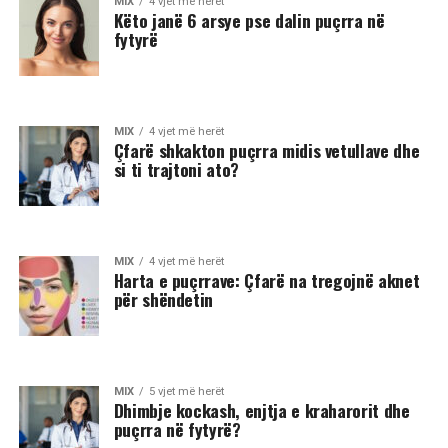
MIX
4 vjet më herët
Këto janë 6 arsye pse dalin puçrra në
fytyrë
MIX
4 vjet më herët
Çfarë shkakton puçrra midis vetullave dhe
si ti trajtoni ato?
MIX
4 vjet më herët
Harta e puçrrave: Çfarë na tregojnë aknet
për shëndetin
MIX
5 vjet më herët
Dhimbje kockash, enjtja e kraharorit dhe
puçrra në fytyrë?