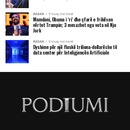
RADAR
9 muaj më herët
Mamdani, Obama i ‘ri’ dhe çfarë e frikëson
vërtet Trumpin; 3 mesazhet nga vota në Nju
Jork
RADAR
9 muaj më herët
Dyshime për një fluskë triliona-dollarëshe të
data center për Inteligjencën Artificiale