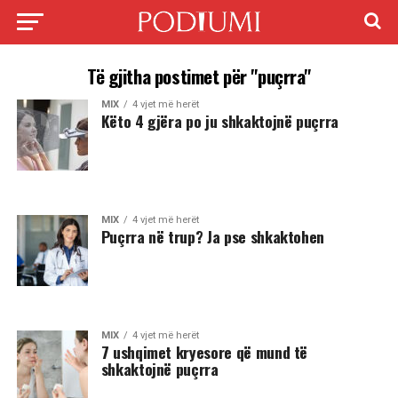
Të gjitha postimet për "puçrra"
MIX
4 vjet më herët
Këto 4 gjëra po ju shkaktojnë puçrra
MIX
4 vjet më herët
Puçrra në trup? Ja pse shkaktohen
MIX
4 vjet më herët
7 ushqimet kryesore që mund të
shkaktojnë puçrra