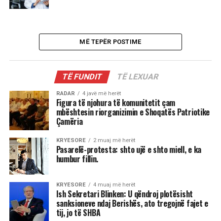
MË TEPËR POSTIME
TË FUNDIT
TË LEXUAR
RADAR
4 javë më herët
Figura të njohura të komunitetit çam
mbështesin riorganizimin e Shoqatës Patriotike
Çamëria
KRYESORE
2 muaj më herët
Pasarelë-protesta: shto ujë e shto miell, e ka
humbur fillin.
KRYESORE
4 muaj më herët
Ish Sekretari Blinken: U qëndroj plotësisht
sanksioneve ndaj Berishës, ato tregojnë fajet e
tij, jo të SHBA