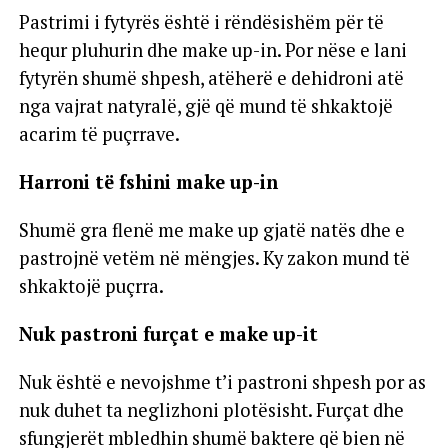
Pastrimi i fytyrës është i rëndësishëm për të
hequr pluhurin dhe make up-in. Por nëse e lani
fytyrën shumë shpesh, atëherë e dehidroni atë
nga vajrat natyralë, gjë që mund të shkaktojë
acarim të puçrrave.
Harroni të fshini make up-in
Shumë gra flenë me make up gjatë natës dhe e
pastrojnë vetëm në mëngjes. Ky zakon mund të
shkaktojë puçrra.
Nuk pastroni furçat e make up-it
Nuk është e nevojshme t’i pastroni shpesh por as
nuk duhet ta neglizhoni plotësisht. Furçat dhe
sfungjerët mbledhin shumë baktere që bien në