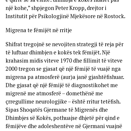
një kohe,” shpjegon Peter Kropp, drejtor i
Institutit për Psikologjinë Mjekësore në Rostock.
Migrena te fëmijët në rritje
Shifrat tregojnë se nevojiten strategji të reja për
të luftuar dhimbjen e kokës tek fëmijët. Një
krahasim midis viteve 1970 dhe fillimit të viteve
2000 tregon se gjasat që një fëmijë të vuajë nga
migrena pa atmosferë (aur)a janë gjashtëfishuar.
Dhe gjasat që një fëmijë të diagnostikohet me
migrenë me atmosferë – domethënë me
çrregullime neurologjike – është rritur tetëfish.
Sipas Shoqatës Gjermane të Migrenës dhe
Dhimbjes së Kokës, pothuajse dhjetë për qind e
fëmijëve dhe adoleshentëve në Gjermani vuajnë