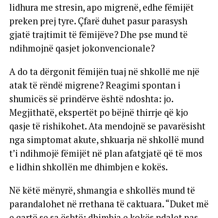
lidhura me stresin, apo migrenë, edhe fëmijët
preken prej tyre. Çfarë duhet pasur parasysh
gjatë trajtimit të fëmijëve? Dhe pse mund të
ndihmojnë qasjet jokonvencionale?
A do ta dërgonit fëmijën tuaj në shkollë me një
atak të rëndë migrene? Reagimi spontan i
shumicës së prindërve është ndoshta: jo.
Megjithatë, ekspertët po bëjnë thirrje që kjo
qasje të rishikohet. Ata mendojnë se pavarësisht
nga simptomat akute, shkuarja në shkollë mund
t’i ndihmojë fëmijët në plan afatgjatë që të mos
e lidhin shkollën me dhimbjen e kokës.
Në këtë mënyrë, shmangia e shkollës mund të
parandalohet në rrethana të caktuara. “Duket më
e qartë se sa është: dhimbja e kokës ndalet pas