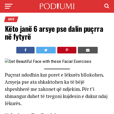
MIX
Këto janë 6 arsye pse dalin puçrra
në fytyrë
Puçrrat ndodhin kur poret e lëkurës bllokohen.
Arsyeja pse ata shkaktohen ka të bëjë
shpeshherë me zakonet që ndjekim. Për t’i
shmangur duhet të tregoni kujdesin e dukur ndaj
lëkurës.