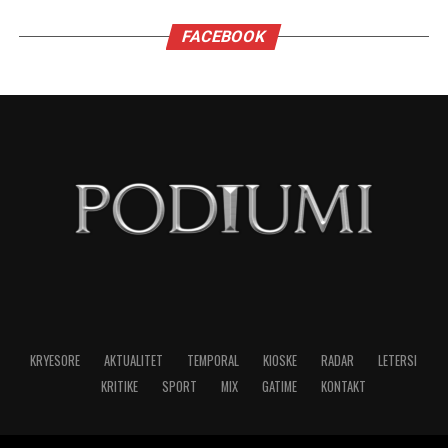
Virgjëreshat përjetojnë xhelozinë përmes
nevojës së tyre për përsosmëri. Krahasimet e
vazhdueshme me të tjerët shpesh i bëjnë të
ndihen konkurrues ose të zhgënjyer. Ato
përdorin kritika të ashpra ndaj vetes dhe të
tjerëve për të fshehur pasiguritë e brendshme.
Horoskopi i sugjeron Virgjëreshës të pranojë
ritmin e saj personal dhe të shmangë krahasimet
e panevojshme.
NË FOKUS:
MË XHELOZE
SHENJAT
TË HOROSKOPIT
LAJMI I RRADHËS
Migrena në rritje, pse gjithnjë e më shumë të rinj kanë
dhimbje koke?