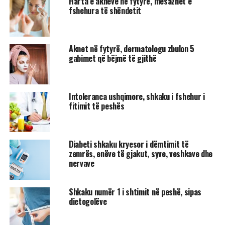
Harta e akneve në fytyrë, mesazhet e
fshehura të shëndetit
Aknet në fytyrë, dermatologu zbulon 5
gabimet që bëjmë të gjithë
Intoleranca ushqimore, shkaku i fshehur i
fitimit të peshës
Diabeti shkaku kryesor i dëmtimit të
zemrës, enëve të gjakut, syve, veshkave dhe
nervave
Shkaku numër 1 i shtimit në peshë, sipas
dietogolëve