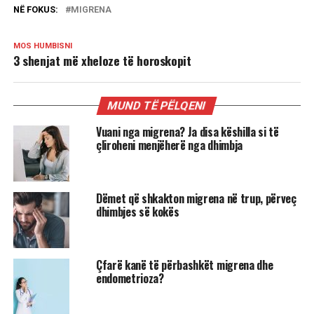
NË FOKUS:
MIGRENA
MOS HUMBISNI
3 shenjat më xheloze të horoskopit
MUND TË PËLQENI
Vuani nga migrena? Ja disa këshilla si të
çliroheni menjëherë nga dhimbja
Dëmet që shkakton migrena në trup, përveç
dhimbjes së kokës
Çfarë kanë të përbashkët migrena dhe
endometrioza?