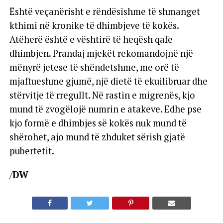
Është veçanërisht e rëndësishme të shmanget
kthimi në kronike të dhimbjeve të kokës.
Atëherë është e vështirë të heqësh qafe
dhimbjen. Prandaj mjekët rekomandojnë një
mënyrë jetese të shëndetshme, me orë të
mjaftueshme gjumë, një dietë të ekuilibruar dhe
stërvitje të rregullt. Në rastin e migrenës, kjo
mund të zvogëlojë numrin e atakeve. Edhe pse
kjo formë e dhimbjes së kokës nuk mund të
shërohet, ajo mund të zhduket sërish gjatë
pubertetit.
/
DW