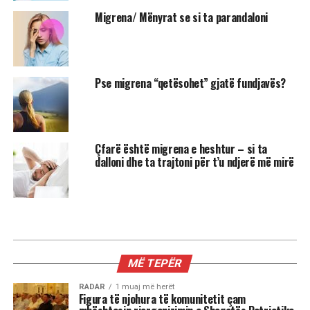
Migrena/ Mënyrat se si ta parandaloni
Pse migrena “qetësohet” gjatë fundjavës?
Çfarë është migrena e heshtur – si ta
dalloni dhe ta trajtoni për t’u ndjerë më mirë
MIX
3 shenjat më xheloze të horoskopit