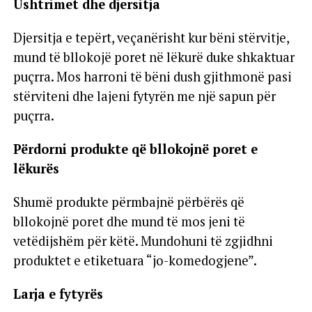
Ushtrimet dhe djersitja
Djersitja e tepërt, veçanërisht kur bëni stërvitje,
mund të bllokojë poret në lëkurë duke shkaktuar
puçrra. Mos harroni të bëni dush gjithmonë pasi
stërviteni dhe lajeni fytyrën me një sapun për
puçrra.
Përdorni produkte që bllokojnë poret e
lëkurës
Shumë produkte përmbajnë përbërës që
bllokojnë poret dhe mund të mos jeni të
vetëdijshëm për këtë. Mundohuni të zgjidhni
produktet e etiketuara “jo-komedogjene”.
Larja e fytyrës