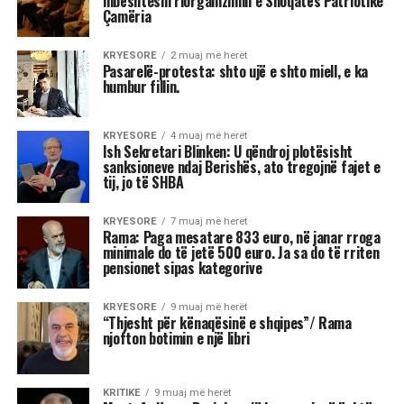
Astrologjia tregon se disa shenja të zodiakut
janë më të prirura të përjetojnë xhelozi, për
shkak të pasigurisë, krenarisë ose nevojës së
fortë për njohje.
Kjo dinamikë shpesh sjell tensione dhe konflikte,
si në jetën personale, ashtu edhe në atë
profesionale.
Më poshtë janë tre shenjat e zodiakut që
konsiderohen më xheloze:
Akrepi