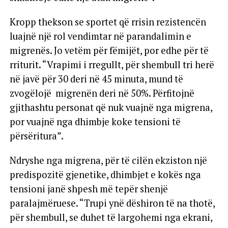
Kropp thekson se sportet që rrisin rezistencën
luajnë një rol vendimtar në parandalimin e
migrenës. Jo vetëm për fëmijët, por edhe për të
rriturit. “Vrapimi i rregullt, për shembull tri herë
në javë për 30 deri në 45 minuta, mund të
zvogëlojë migrenën deri në 50%. Përfitojnë
gjithashtu personat që nuk vuajnë nga migrena,
por vuajnë nga dhimbje koke tensioni të
përsëritura”.
Ndryshe nga migrena, për të cilën ekziston një
predispozitë gjenetike, dhimbjet e kokës nga
tensioni janë shpesh më tepër shenjë
paralajmëruese. “Trupi ynë dëshiron të na thotë,
për shembull, se duhet të largohemi nga ekrani,