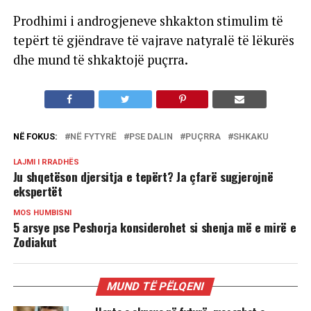
Prodhimi i androgjeneve shkakton stimulim të
tepërt të gjëndrave të vajrave natyralë të lëkurës
dhe mund të shkaktojë puçrra.
NË FOKUS:
NË FYTYRË
PSE DALIN
PUÇRRA
SHKAKU
LAJMI I RRADHËS
Ju shqetëson djersitja e tepërt? Ja çfarë sugjerojnë
ekspertët
MOS HUMBISNI
5 arsye pse Peshorja konsiderohet si shenja më e mirë e
Zodiakut
MUND TË PËLQENI