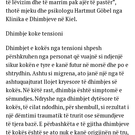
të lëvizim dhe të marrim pak ajër të pastër”,
thotë mjeku dhe psikologu Hartmut Göbel nga
Klinika e Dhimbjeve në Kiel.
Dhimbje koke tensioni
Dhimbjet e kokës nga tensioni shpesh
përshkruhen nga personat që vuajnë si ndjenjë
sikur kokën e tyre e kanë futur në morsë dhe po e
shtrydhin. Ashtu si migrena, ato janë një nga të
ashtuquajturat llojet kryesore të dhimbjes së
kokës. Në këtë rast, dhimbja është simptomë e
sëmundjes. Ndryshe nga dhimbjet dytësore të
kokës, të cilat ndodhin, për shembull, si rezultat i
një dëmtimi traumatik të trurit ose sëmundjeve
të tjera bazë. E përbashkëta e të gjitha dhimbjeve
të kokës është se ato nuk e kanë origjinën në tru,