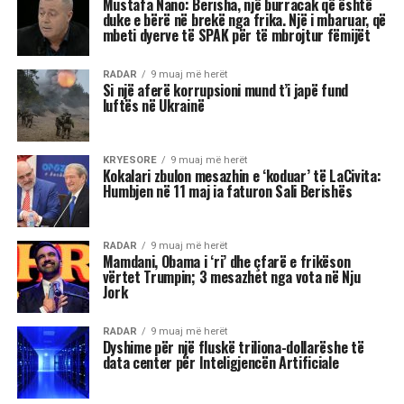
I njohur për intensitetin e tij emocional, akrepi
shpesh konkurron në heshtje. Kur ndjen se është
tejkaluar, mund të mbajë mëri dhe të tërhiqet
nga të tjerët.
Luani
Luanët kanë nevojë të madhe për vëmendje dhe
admirim. Kur këto nevoja nuk plotësohen,
ndjenja e xhelozisë mund të bëhet e fortë. Ata
shpesh nënvlerësojnë ata që i sfidojnë në
pozicionin e tyre, sidomos në rolin udhëheqës.
Astrologjia i këshillon Luanët të ushtrojnë më
shumë përulësi për të shmangur zilitë e
panevojshme.
Virgjëresha