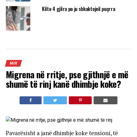
Këto 4 gjëra po ju shkaktojnë puçrra
MIX
Migrena në rritje, pse gjithnjë e më
shumë të rinj kanë dhimbje koke?
Pavarësisht a janë dhimbje koke tensioni, të