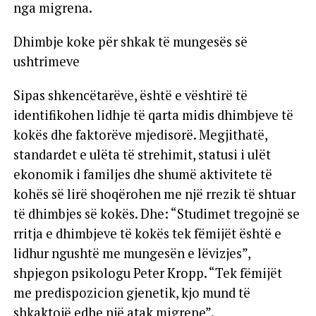
nga migrena.
Dhimbje koke për shkak të mungesës së
ushtrimeve
Sipas shkencëtarëve, është e vështirë të
identifikohen lidhje të qarta midis dhimbjeve të
kokës dhe faktorëve mjedisorë. Megjithatë,
standardet e ulëta të strehimit, statusi i ulët
ekonomik i familjes dhe shumë aktivitete të
kohës së lirë shoqërohen me një rrezik të shtuar
të dhimbjes së kokës. Dhe: “Studimet tregojnë se
rritja e dhimbjeve të kokës tek fëmijët është e
lidhur ngushtë me mungesën e lëvizjes”,
shpjegon psikologu Peter Kropp. “Tek fëmijët
me predispozicion gjenetik, kjo mund të
shkaktojë edhe një atak migrene”.