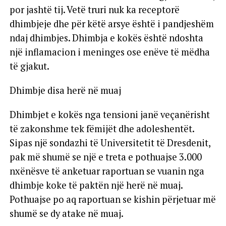
por jashtë tij. Vetë truri nuk ka receptorë
dhimbjeje dhe për këtë arsye është i pandjeshëm
ndaj dhimbjes. Dhimbja e kokës është ndoshta
një inflamacion i meninges ose enëve të mëdha
të gjakut.
Dhimbje disa herë në muaj
Dhimbjet e kokës nga tensioni janë veçanërisht
të zakonshme tek fëmijët dhe adoleshentët.
Sipas një sondazhi të Universitetit të Dresdenit,
pak më shumë se një e treta e pothuajse 3.000
nxënësve të anketuar raportuan se vuanin nga
dhimbje koke të paktën një herë në muaj.
Pothuajse po aq raportuan se kishin përjetuar më
shumë se dy atake në muaj.