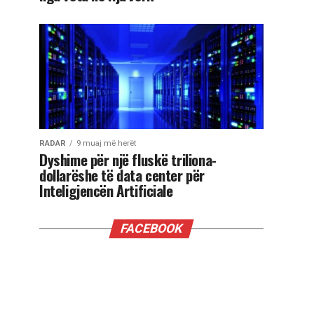
RADAR
9 muaj më herët
Dyshime për një fluskë triliona-
dollarëshe të data center për
Inteligjencën Artificiale
FACEBOOK