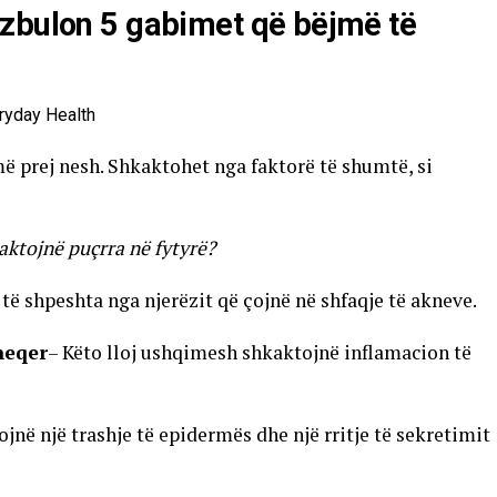
 zbulon 5 gabimet që bëjmë të
ë prej nesh. Shkaktohet nga faktorë të shumtë, si
kaktojnë puçrra në fytyrë?
ë shpeshta nga njerëzit që çojnë në shfaqje të akneve.
heqer
– Këto lloj ushqimesh shkaktojnë inflamacion të
në një trashje të epidermës dhe një rritje të sekretimit