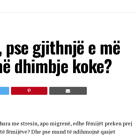
, pse gjithnjë e më
në dhimbje koke?
dhura me stresin, apo migrenë, edhe fëmijët preken prej
it të fëmijëve? Dhe pse mund të ndihmojnë qasjet