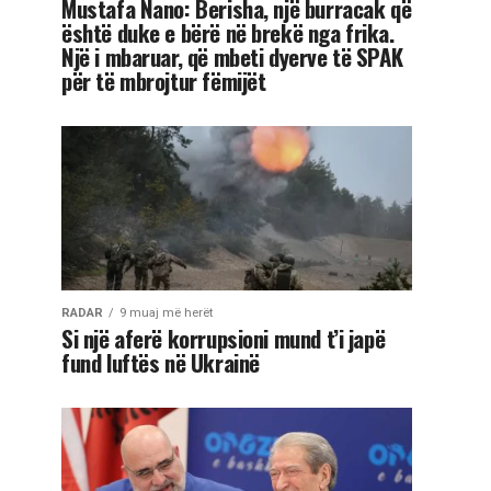
Mustafa Nano: Berisha, një burracak që
është duke e bërë në brekë nga frika.
Një i mbaruar, që mbeti dyerve të SPAK
për të mbrojtur fëmijët
RADAR
9 muaj më herët
Si një aferë korrupsioni mund t’i japë
fund luftës në Ukrainë