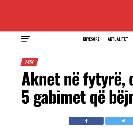
KRYESORE
AKTUALITET
MIX
Aknet në fytyrë,
5 gabimet që bëj