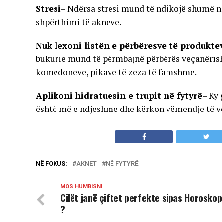
Stresi
– Ndërsa stresi mund të ndikojë shumë në 
shpërthimi të akneve.
Nuk lexoni listën e përbëresve të produkt
bukurie mund të përmbajnë përbërës veçanëri
komedoneve, pikave të zeza të famshme.
Aplikoni hidratuesin e trupit në fytyrë
– Ky 
është më e ndjeshme dhe kërkon vëmendje të v
NË FOKUS:
AKNET
NË FYTYRË
MOS HUMBISNI
Cilët janë çiftet perfekte sipas Horoskop
?