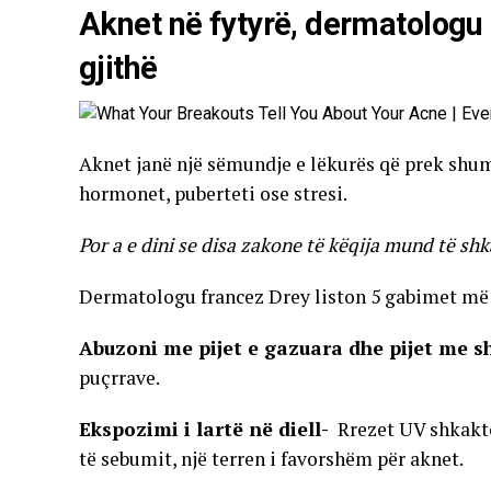
Aknet në fytyrë, dermatologu
gjithë
Aknet janë një sëmundje e lëkurës që prek shum
hormonet, puberteti ose stresi.
Por a e dini se disa zakone të këqija mund të sh
Dermatologu francez Drey liston 5 gabimet më t
Abuzoni me pijet e gazuara dhe pijet me s
puçrrave.
Ekspozimi i lartë në diell-
Rrezet UV shkaktoj
të sebumit, një terren i favorshëm për aknet.