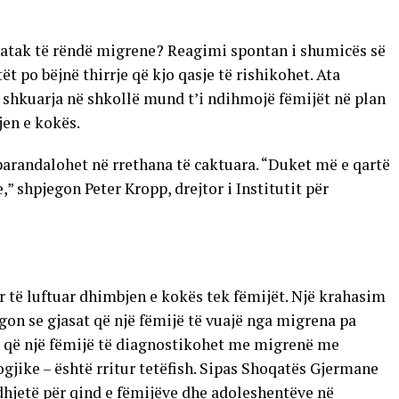
ë atak të rëndë migrene? Reagimi spontan i shumicës së
t po bëjnë thirrje që kjo qasje të rishikohet. Ata
shkuarja në shkollë mund t’i ndihmojë fëmijët në plan
jen e kokës.
arandalohet në rrethana të caktuara. “Duket më e qartë
,” shpjegon Peter Kropp, drejtor i Institutit për
për të luftuar dhimbjen e kokës tek fëmijët. Një krahasim
egon se gjasat që një fëmijë të vuajë nga migrena pa
at që një fëmijë të diagnostikohet me migrenë me
ike – është rritur tetëfish. Sipas Shoqatës Gjermane
hjetë për qind e fëmijëve dhe adoleshentëve në