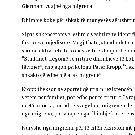
Gjermani vuajnë nga migrena.
Dhimbje koke për shkak të mungesës së ushtr
Sipas shkencëtarëve, është e vështirë të identi
faktorëve mjedisorë. Megjithatë, standardet e ul
shumë aktivitete të kohës së lirë shoqërohen me
“Studimet tregojnë se rritja e dhimbjeve të ko
lëvizjes”, shpjegon psikologu Peter Kropp. “Tek
shkaktojë edhe një atak migrene”.
Kropp thekson se sportet që rrisin rezistencën 
vetëm për fëmijët, por edhe për të rriturit. “Vra
në 45 minuta, mund të zvogëlojë migrenën deri 
nga migrena, por vuajnë nga dhimbje koke tensi
Ndryshe nga migrena, për të cilën ekziston një 