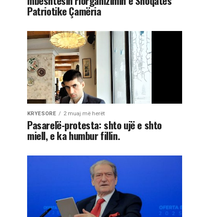
mbështesin riorganizimin e Shoqatës
Patriotike Çamëria
KRYESORE
2 muaj më herët
Pasarelë-protesta: shto ujë e shto
miell, e ka humbur fillin.