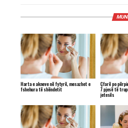
MUND
Harta e akneve në fytyrë, mesazhet e
Çfarë po përpi
fshehura të shëndetit
7 pjesë të trup
jetesës