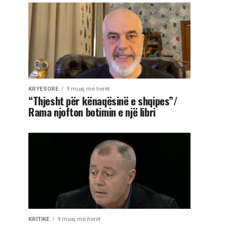
KRYESORE
9 muaj më herët
“Thjesht për kënaqësinë e shqipes”/
Rama njofton botimin e një libri
KRITIKE
9 muaj më herët