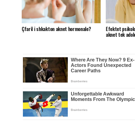
Çfarë i shkakton aknet hormonale?
Efektet psikol
aknet tek ado