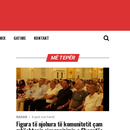
MIX
GATIME
KONTAKT
MË TEPËR
RADAR
4 javë më herët
Figura të njohura të komunitetit çam