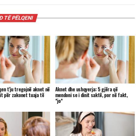
 TË PËLQENI
qen t’ju tregojnë aknet në
Aknet dhe ushqyerja: 5 gjëra që
it për zakonet tuaja të
mendoni se i dinit saktë, por në fakt,
*jo*