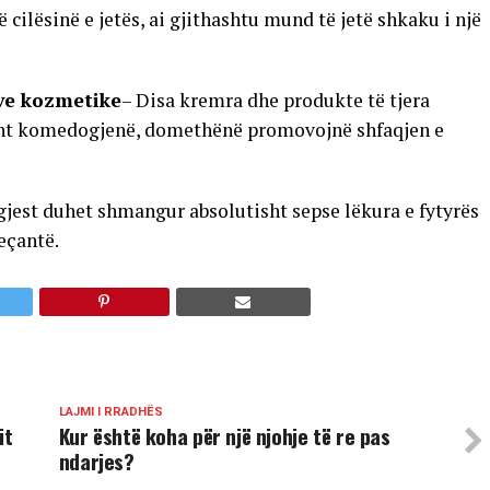
cilësinë e jetës, ai gjithashtu mund të jetë shkaku i një
eve kozmetike
– Disa kremra dhe produkte të tjera
sht komedogjenë, domethënë promovojnë shfaqjen e
gjest duhet shmangur absolutisht sepse lëkura e fytyrës
eçantë.
LAJMI I RRADHËS
it
Kur është koha për një njohje të re pas
ndarjes?