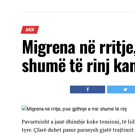
MIX
Migrena në rritje
shumë të rinj ka
Pavarësisht a janë dhimbje koke tensioni, të li
tyre. Çfarë duhet pasur parasysh gjatë trajtim