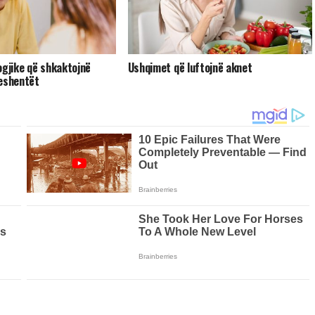
ogjike që shkaktojnë
Ushqimet që luftojnë aknet
leshentët