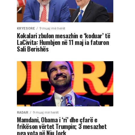
KRYESORE
9 muaj më herët
Kokalari zbulon mesazhin e ‘koduar’ të
LaCivita: Humbjen në 11 maj ia faturon
Sali Berishës
RADAR
9 muaj më herët
Mamdani, Obama i ‘ri’ dhe çfarë e
frikëson vërtet Trumpin; 3 mesazhet
nga vota në Nju Jork