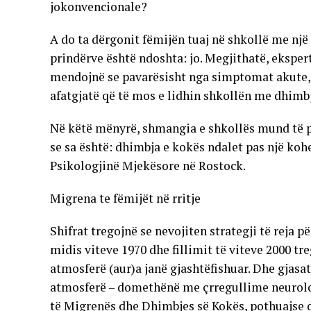
jokonvencionale?
A do ta dërgonit fëmijën tuaj në shkollë me nj
prindërve është ndoshta: jo. Megjithatë, ekspertë
mendojnë se pavarësisht nga simptomat akute, 
afatgjatë që të mos e lidhin shkollën me dhimb
Në këtë mënyrë, shmangia e shkollës mund të p
se sa është: dhimbja e kokës ndalet pas një kohe
Psikologjinë Mjekësore në Rostock.
Migrena te fëmijët në rritje
Shifrat tregojnë se nevojiten strategji të reja 
midis viteve 1970 dhe fillimit të viteve 2000 tr
atmosferë (aur)a janë gjashtëfishuar. Dhe gjas
atmosferë – domethënë me çrregullime neurologj
të Migrenës dhe Dhimbjes së Kokës, pothuajse d