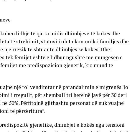
imeve
fikohen lidhje të qarta midis dhimbjeve të kokës dhe
ëta të strehimit, statusi i ulët ekonomik i familjes dhe
 një rrezik të shtuar të dhimbjes së kokës. Dhe:
kës tek fëmijët është e lidhur ngushtë me mungesën e
 fëmijët me predispozicion gjenetik, kjo mund të
luajnë një rol vendimtar në parandalimin e migrenës. Jo
pimi i rregullt, për shembull tri herë në javë për 30 deri
në 50%. Përfitojnë gjithashtu personat që nuk vuajnë
oni të përsëritura”.
predispozitë gjenetike, dhimbjet e kokës nga tensioni