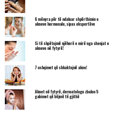
6 mënyra për të ndaluar shpërthimin e
akneve hormonale, sipas ekspertëve
Si të shpëtojmë njëherë e mirë nga shenjat e
akneve në fytyrë!
7 ushqimet që shkaktojnë akne!
Aknet në fytyrë, dermatologu zbulon 5
gabimet që bëjmë të gjithë