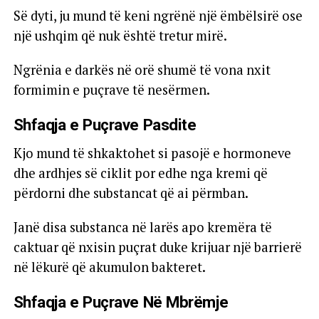
Së dyti, ju mund të keni ngrënë një ëmbëlsirë ose
një ushqim që nuk është tretur mirë.
Ngrënia e darkës në orë shumë të vona nxit
formimin e puçrave të nesërmen.
Shfaqja e Puçrave Pasdite
Kjo mund të shkaktohet si pasojë e hormoneve
dhe ardhjes së ciklit por edhe nga kremi që
përdorni dhe substancat që ai përmban.
Janë disa substanca në larës apo kremëra të
caktuar që nxisin puçrat duke krijuar një barrierë
në lëkurë që akumulon bakteret.
Shfaqja e Puçrave Në Mbrëmje