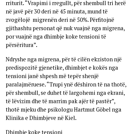
rriturit. “Vrapimi i rregullt, për shembull tri herë
në javë për 30 deri në 45 minuta, mund të
zvogëlojë migrenën deri në 50%. Përfitojnë
gjithashtu personat që nuk vuajnë nga migrena,
por vuajnë nga dhimbje koke tensioni të
përsëritura”.
Ndryshe nga migrena, për të cilën ekziston një
predispozitë gjenetike, dhimbjet e kokës nga
tensioni janë shpesh më tepër shenjë
paralajmëruese. “Trupi ynë dëshiron të na thotë,
për shembull, se duhet të largohemi nga ekrani,
të lëvizim dhe të marrim pak ajër të pastër”,
thotë mjeku dhe psikologu Hartmut Göbel nga
Klinika e Dhimbjeve në Kiel.
Dhimbje koke tensioni