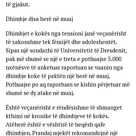
të gjakut.
Dhimbje disa herë në muaj
Dhimbjet e kokës nga tensioni janë veçanërisht
të zakonshme tek fëmijët dhe adoleshentët.
Sipas një sondazhi të Universitetit të Dresdenit,
pak më shumë se një e treta e pothuajse 3.000
nxënësve të anketuar raportuan se vuanin nga
dhimbje koke të paktën një herë në muaj.
Pothuajse po aq raportuan se kishin përjetuar më
shumë se dy atake në muaj.
Është veçanërisht e rëndësishme të shmanget
kthimi në kronike të dhimbjeve të kokës.
Atëherë është e vështirë të heqësh qafe
dhimbjen. Prandaj mjekët rekomandojnë një