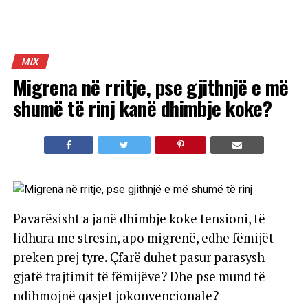
MIX
Migrena në rritje, pse gjithnjë e më
shumë të rinj kanë dhimbje koke?
Pavarësisht a janë dhimbje koke tensioni, të
lidhura me stresin, apo migrenë, edhe fëmijët
preken prej tyre. Çfarë duhet pasur parasysh
gjatë trajtimit të fëmijëve? Dhe pse mund të
ndihmojnë qasjet jokonvencionale?