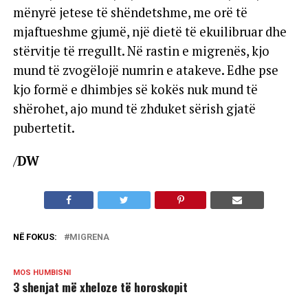
mënyrë jetese të shëndetshme, me orë të
mjaftueshme gjumë, një dietë të ekuilibruar dhe
stërvitje të rregullt. Në rastin e migrenës, kjo
mund të zvogëlojë numrin e atakeve. Edhe pse
kjo formë e dhimbjes së kokës nuk mund të
shërohet, ajo mund të zhduket sërish gjatë
pubertetit.
/
DW
NË FOKUS:
MIGRENA
MOS HUMBISNI
3 shenjat më xheloze të horoskopit