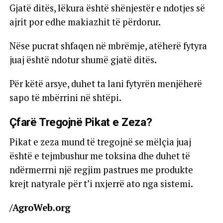
Gjatë ditës, lëkura është shënjestër e ndotjes së
ajrit por edhe makiazhit të përdorur.
Nëse pucrat shfaqen në mbrëmje, atëherë fytyra
juaj është ndotur shumë gjatë ditës.
Për këtë arsye, duhet ta lani fytyrën menjëherë
sapo të mbërrini në shtëpi.
Çfarë Tregojnë Pikat e Zeza?
Pikat e zeza mund të tregojnë se mëlçia juaj
është e tejmbushur me toksina dhe duhet të
ndërmerrni një regjim pastrues me produkte
krejt natyrale për t’i nxjerrë ato nga sistemi.
/AgroWeb.org