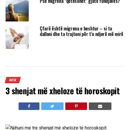
Pse migrena “qetësohet” gjatë fundjavës?
Çfarë është migrena e heshtur – si ta
dalloni dhe ta trajtoni për t’u ndjerë më mirë
MIX
3 shenjat më xheloze të horoskopit