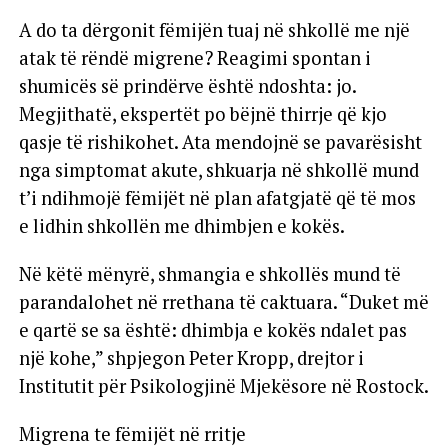
A do ta dërgonit fëmijën tuaj në shkollë me një
atak të rëndë migrene? Reagimi spontan i
shumicës së prindërve është ndoshta: jo.
Megjithatë, ekspertët po bëjnë thirrje që kjo
qasje të rishikohet. Ata mendojnë se pavarësisht
nga simptomat akute, shkuarja në shkollë mund
t’i ndihmojë fëmijët në plan afatgjatë që të mos
e lidhin shkollën me dhimbjen e kokës.
Në këtë mënyrë, shmangia e shkollës mund të
parandalohet në rrethana të caktuara. “Duket më
e qartë se sa është: dhimbja e kokës ndalet pas
një kohe,” shpjegon Peter Kropp, drejtor i
Institutit për Psikologjinë Mjekësore në Rostock.
Migrena te fëmijët në rritje