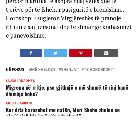
përdorin kritika të ashpra ndaj vetes dhe të
tjerëve për të fshehur pasiguritë e brendshme.
Horoskopi i sugjeron Virgjëreshës të pranojë
ritmin e saj personal dhe të shmangë krahasimet
e panevojshme.
NË FOKUS:
MË XHELOZE
SHENJAT
TË HOROSKOPIT
LAJMI I RRADHËS
Migrena në rritje, pse gjithnjë e më shumë të rinj kanë
dhimbje koke?
MOS HUMBISNI
Kur dita barazohet me natën, Meri Shehu zbulon se
çfarë sjell kjo javë për çdo shenjë
MUND TË PËLQENI