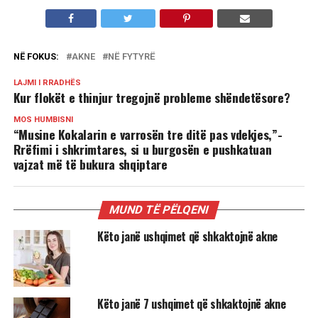
NË FOKUS:
AKNE
NË FYTYRË
LAJMI I RRADHËS
Kur flokët e thinjur tregojnë probleme shëndetësore?
MOS HUMBISNI
“Musine Kokalarin e varrosën tre ditë pas vdekjes,”-
Rrëfimi i shkrimtares, si u burgosën e pushkatuan
vajzat më të bukura shqiptare
MUND TË PËLQENI
Këto janë ushqimet që shkaktojnë akne
Këto janë 7 ushqimet që shkaktojnë akne