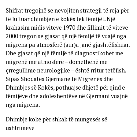
Shifrat tregojnë se nevojiten strategji të reja për
të luftuar dhimbjen e kokës tek fëmijët. Një
krahasim midis viteve 1970 dhe fillimit të viteve
2000 tregon se gjasat që një fëmijë të vuajë nga
migrena pa atmosferë (aur)a janë gjashtëfishuar.
Dhe gjasat që një fëmijë të diagnostikohet me
migrenë me atmosferë – domethënë me
çrregullime neurologjike – është rritur tetëfish.
Sipas Shoqatës Gjermane të Migrenës dhe
Dhimbjes së Kokës, pothuajse dhjetë për qind e
fëmijëve dhe adoleshentëve në Gjermani vuajnë
nga migrena.
Dhimbje koke për shkak të mungesës së
ushtrimeve