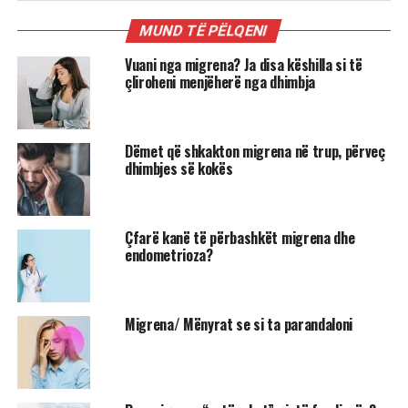
MUND TË PËLQENI
Vuani nga migrena? Ja disa këshilla si të
çliroheni menjëherë nga dhimbja
Dëmet që shkakton migrena në trup, përveç
dhimbjes së kokës
Çfarë kanë të përbashkët migrena dhe
endometrioza?
Migrena/ Mënyrat se si ta parandaloni