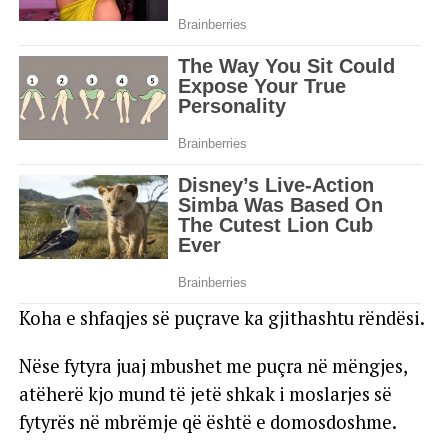
Koha e shfaqjes së puçrave ka gjithashtu rëndësi.
Nëse fytyra juaj mbushet me puçra në mëngjes,
atëherë kjo mund të jetë shkak i moslarjes së
fytyrës në mbrëmje që është e domosdoshme.