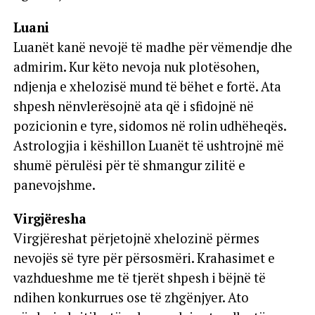
Luani
Luanët kanë nevojë të madhe për vëmendje dhe
admirim. Kur këto nevoja nuk plotësohen,
ndjenja e xhelozisë mund të bëhet e fortë. Ata
shpesh nënvlerësojnë ata që i sfidojnë në
pozicionin e tyre, sidomos në rolin udhëheqës.
Astrologjia i këshillon Luanët të ushtrojnë më
shumë përulësi për të shmangur zilitë e
panevojshme.
Virgjëresha
Virgjëreshat përjetojnë xhelozinë përmes
nevojës së tyre për përsosmëri. Krahasimet e
vazhdueshme me të tjerët shpesh i bëjnë të
ndihen konkurrues ose të zhgënjyer. Ato