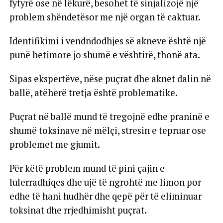
fytyrë ose në lëkurë, besohet të sinjalizojë një
problem shëndetësor me një organ të caktuar.
Identifikimi i vendndodhjes së akneve është një
punë hetimore jo shumë e vështirë, thonë ata.
Sipas ekspertëve, nëse puçrat dhe aknet dalin në
ballë, atëherë tretja është problematike.
Puçrat në ballë mund të tregojnë edhe praninë e
shumë toksinave në mëlçi, stresin e tepruar ose
problemet me gjumit.
Për këtë problem mund të pini çajin e
lulerradhiqes dhe ujë të ngrohtë me limon por
edhe të hani hudhër dhe qepë për të eliminuar
toksinat dhe rrjedhimisht puçrat.