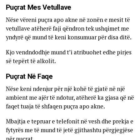
Puçrat Mes Vetullave
Nëse vëreni puçra apo akne në zonën e mesit të
vetullave atëherë faji qëndron tek ushqimet me
yndyrë që mund të keni konsumuar për disa ditë.
Kjo vendndodhje mund t’i atribuohet edhe pirjes
së tepërt të alkolit.
Puçrat Në Faqe
Nëse keni ndenjur për një kohë të gjatë në një
ambient me ajër të ndotur, atëherë ka gjasa që në
faqet tuaja të shfaqen puçra apo akne.
Mbajtja e tepruar e telefonit në vesh dhe prekja e
fytyrës me të mund të jetë gjithashtu përgjegjëse
për puçrat.