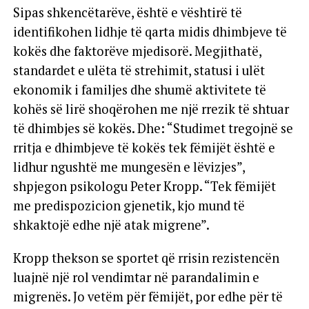
Sipas shkencëtarëve, është e vështirë të
identifikohen lidhje të qarta midis dhimbjeve të
kokës dhe faktorëve mjedisorë. Megjithatë,
standardet e ulëta të strehimit, statusi i ulët
ekonomik i familjes dhe shumë aktivitete të
kohës së lirë shoqërohen me një rrezik të shtuar
të dhimbjes së kokës. Dhe: “Studimet tregojnë se
rritja e dhimbjeve të kokës tek fëmijët është e
lidhur ngushtë me mungesën e lëvizjes”,
shpjegon psikologu Peter Kropp. “Tek fëmijët
me predispozicion gjenetik, kjo mund të
shkaktojë edhe një atak migrene”.
Kropp thekson se sportet që rrisin rezistencën
luajnë një rol vendimtar në parandalimin e
migrenës. Jo vetëm për fëmijët, por edhe për të