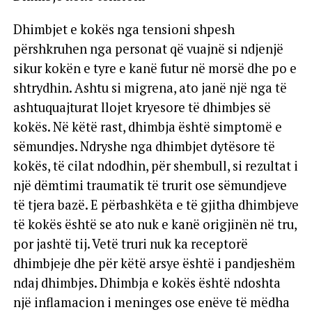
Dhimbjet e kokës nga tensioni shpesh
përshkruhen nga personat që vuajnë si ndjenjë
sikur kokën e tyre e kanë futur në morsë dhe po e
shtrydhin. Ashtu si migrena, ato janë një nga të
ashtuquajturat llojet kryesore të dhimbjes së
kokës. Në këtë rast, dhimbja është simptomë e
sëmundjes. Ndryshe nga dhimbjet dytësore të
kokës, të cilat ndodhin, për shembull, si rezultat i
një dëmtimi traumatik të trurit ose sëmundjeve
të tjera bazë. E përbashkëta e të gjitha dhimbjeve
të kokës është se ato nuk e kanë origjinën në tru,
por jashtë tij. Vetë truri nuk ka receptorë
dhimbjeje dhe për këtë arsye është i pandjeshëm
ndaj dhimbjes. Dhimbja e kokës është ndoshta
një inflamacion i meninges ose enëve të mëdha