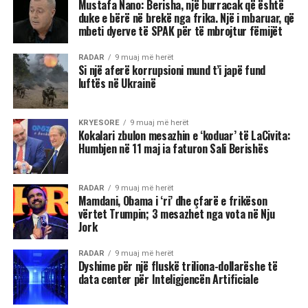
Mustafa Nano: Berisha, një burracak që është
duke e bërë në brekë nga frika. Një i mbaruar, që
mbeti dyerve të SPAK për të mbrojtur fëmijët
RADAR
9 muaj më herët
Si një aferë korrupsioni mund t’i japë fund
luftës në Ukrainë
KRYESORE
9 muaj më herët
Kokalari zbulon mesazhin e ‘koduar’ të LaCivita:
Humbjen në 11 maj ia faturon Sali Berishës
RADAR
9 muaj më herët
Mamdani, Obama i ‘ri’ dhe çfarë e frikëson
vërtet Trumpin; 3 mesazhet nga vota në Nju
Jork
RADAR
9 muaj më herët
Dyshime për një fluskë triliona-dollarëshe të
data center për Inteligjencën Artificiale