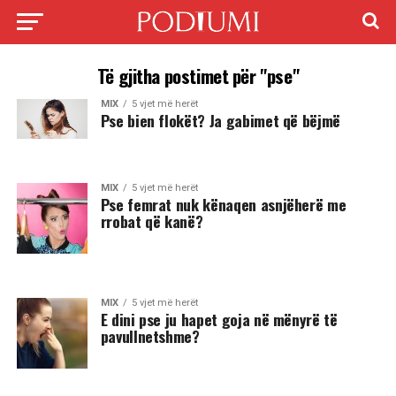
Të gjitha postimet për "pse"
MIX
5 vjet më herët
Pse bien flokët? Ja gabimet që bëjmë
MIX
5 vjet më herët
Pse femrat nuk kënaqen asnjëherë me
rrobat që kanë?
MIX
5 vjet më herët
E dini pse ju hapet goja në mënyrë të
pavullnetshme?