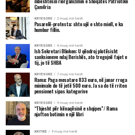
mbështesin riorganizimin e Shoqatës Patriotike
Çamëria
KRYESORE
2 muaj më herët
Pasarelë-protesta: shto ujë e shto miell, e ka
humbur fillin.
KRYESORE
4 muaj më herët
Ish Sekretari Blinken: U qëndroj plotësisht
sanksioneve ndaj Berishës, ato tregojnë fajet e
tij, jo të SHBA
KRYESORE
7 muaj më herët
Rama: Paga mesatare 833 euro, në janar rroga
minimale do të jetë 500 euro. Ja sa do të rriten
pensionet sipas kategorive
KRYESORE
9 muaj më herët
“Thjesht për kënaqësinë e shqipes”/ Rama
njofton botimin e një libri
KRITIKE
9 muaj më herët