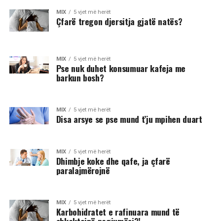
MIX
5 vjet më herët
Çfarë tregon djersitja gjatë natës?
MIX
5 vjet më herët
Pse nuk duhet konsumuar kafeja me
barkun bosh?
MIX
5 vjet më herët
Disa arsye se pse mund t’ju mpihen duart
MIX
5 vjet më herët
Dhimbje koke dhe qafe, ja çfarë
paralajmërojnë
MIX
5 vjet më herët
Karbohidratet e rafinuara mund të
shkaktojnë pagjumësi?!