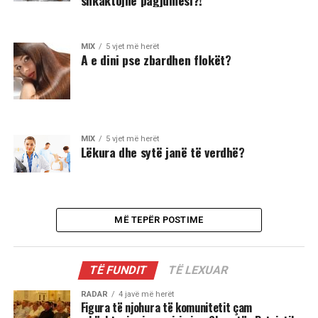
MIX
5 vjet më herët
A e dini pse zbardhen flokët?
MIX
5 vjet më herët
Lëkura dhe sytë janë të verdhë?
MË TEPËR POSTIME
TË FUNDIT
TË LEXUAR
RADAR
4 javë më herët
Figura të njohura të komunitetit çam