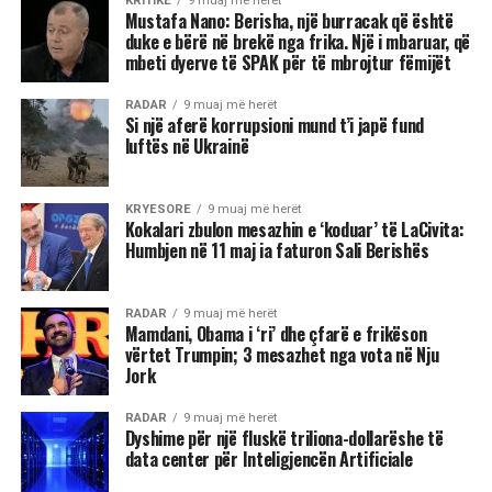
KRITIKE
9 muaj më herët
Mustafa Nano: Berisha, një burracak që është
duke e bërë në brekë nga frika. Një i mbaruar, që
mbeti dyerve të SPAK për të mbrojtur fëmijët
RADAR
9 muaj më herët
Si një aferë korrupsioni mund t’i japë fund
luftës në Ukrainë
KRYESORE
9 muaj më herët
Kokalari zbulon mesazhin e ‘koduar’ të LaCivita:
Humbjen në 11 maj ia faturon Sali Berishës
RADAR
9 muaj më herët
Mamdani, Obama i ‘ri’ dhe çfarë e frikëson
vërtet Trumpin; 3 mesazhet nga vota në Nju
Jork
RADAR
9 muaj më herët
Dyshime për një fluskë triliona-dollarëshe të
data center për Inteligjencën Artificiale