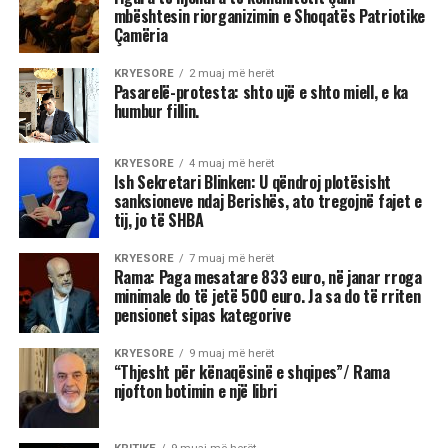
mbështesin riorganizimin e Shoqatës Patriotike
Çamëria
KRYESORE
2 muaj më herët
Pasarelë-protesta: shto ujë e shto miell, e ka
humbur fillin.
KRYESORE
4 muaj më herët
Ish Sekretari Blinken: U qëndroj plotësisht
sanksioneve ndaj Berishës, ato tregojnë fajet e
tij, jo të SHBA
KRYESORE
7 muaj më herët
Rama: Paga mesatare 833 euro, në janar rroga
minimale do të jetë 500 euro. Ja sa do të rriten
pensionet sipas kategorive
KRYESORE
9 muaj më herët
“Thjesht për kënaqësinë e shqipes”/ Rama
njofton botimin e një libri