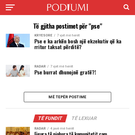
Të gjitha postimet për "pse"
KRYESORE
7 vjet më herët
Pse e ka arkën bosh një ekzekutiv që ka
rritur taksat përditë?
RADAR
7 vjet më herët
Pse burrat dhunojnë gratë?!
MË TEPËR POSTIME
TË FUNDIT
TË LEXUAR
RADAR
4 javë më herët
Figura të njohura të komunitetit çam