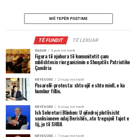
MË TEPËR POSTIME
TË FUNDIT
TË LEXUAR
RADAR
4 javë më herët
Figura të njohura të komunitetit çam
mbështesin riorganizimin e Shoqatës Patriotike
Çamëria
KRYESORE
2 muaj më herët
Pasarelë-protesta: shto ujë e shto miell, e ka
humbur fillin.
KRYESORE
4 muaj më herët
Ish Sekretari Blinken: U qëndroj plotësisht
sanksioneve ndaj Berishës, ato tregojnë fajet e
tij, jo të SHBA
KRYESORE
7 muaj më herët