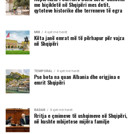
me biçikletë në Shqipëri mes detit,
qyteteve historike dhe terreneve të egra
MIX
4 vjet më herët
Këta janë emrat më të përhapur për vajza
në Shqipëri
TEMPORAL
4 vjet më herët
Pse bota na quan Albania dhe origjina e
emrit Shqipëri
RADAR
4 vjet më herët
Rritja e çmimeve të ushqimeve në Shqipëri,
në kushte mbijetese mijëra familje