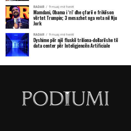
RADAR
9 muaj më herët
Mamdani, Obama i ‘ri’ dhe çfarë e frikëson
vërtet Trumpin; 3 mesazhet nga vota në Nju
Jork
RADAR
9 muaj më herët
Dyshime për një fluskë triliona-dollarëshe të
data center për Inteligjencën Artificiale