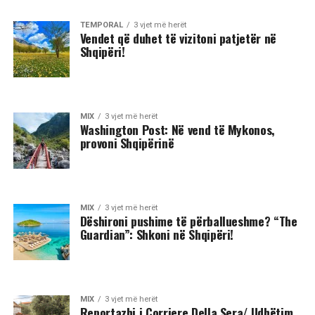
TEMPORAL
3 vjet më herët
Vendet që duhet të vizitoni patjetër në
Shqipëri!
MIX
3 vjet më herët
Washington Post: Në vend të Mykonos,
provoni Shqipërinë
MIX
3 vjet më herët
Dëshironi pushime të përballueshme? “The
Guardian”: Shkoni në Shqipëri!
MIX
3 vjet më herët
Reportazhi i Corriere Della Sera/ Udhëtim