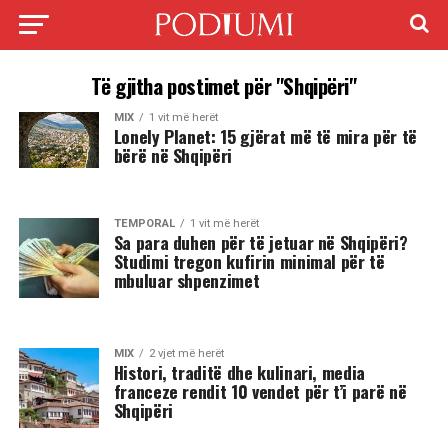
Të gjitha postimet për "Shqipëri"
MIX
1 vit më herët
Lonely Planet: 15 gjërat më të mira për të
bërë në Shqipëri
TEMPORAL
1 vit më herët
Sa para duhen për të jetuar në Shqipëri?
Studimi tregon kufirin minimal për të
mbuluar shpenzimet
MIX
2 vjet më herët
Histori, traditë dhe kulinari, media
franceze rendit 10 vendet për t’i parë në
Shqipëri