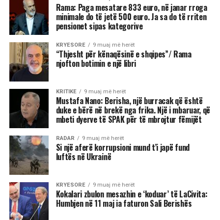
Rama: Paga mesatare 833 euro, në janar rroga
minimale do të jetë 500 euro. Ja sa do të rriten
pensionet sipas kategorive
KRYESORE
9 muaj më herët
“Thjesht për kënaqësinë e shqipes”/ Rama
njofton botimin e një libri
KRITIKE
9 muaj më herët
Mustafa Nano: Berisha, një burracak që është
duke e bërë në brekë nga frika. Një i mbaruar, që
mbeti dyerve të SPAK për të mbrojtur fëmijët
RADAR
9 muaj më herët
Si një aferë korrupsioni mund t’i japë fund
luftës në Ukrainë
KRYESORE
9 muaj më herët
Kokalari zbulon mesazhin e ‘koduar’ të LaCivita:
Humbjen në 11 maj ia faturon Sali Berishës