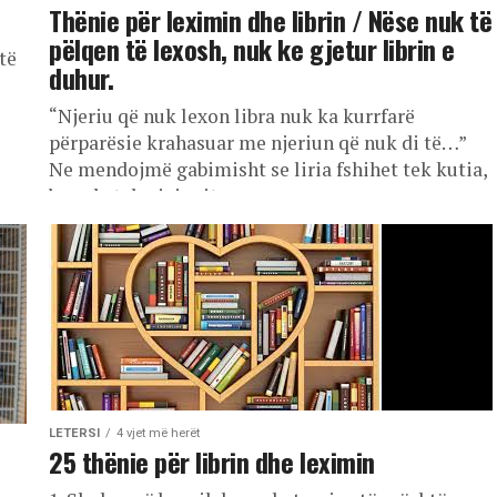
Thënie për leximin dhe librin / Nëse nuk të
pëlqen të lexosh, nuk ke gjetur librin e
 të
duhur.
“Njeriu që nuk lexon libra nuk ka kurrfarë
përparësie krahasuar me njeriun që nuk di të…”
Ne mendojmë gabimisht se liria fshihet tek kutia,
brenda televizionit,...
LETERSI
4 vjet më herët
25 thënie për librin dhe leximin