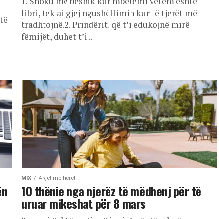
1. Shoku më besnik kur mbetemi vetëm është
libri, tek ai gjej ngushëllimin kur të tjerët më
 të
tradhtojnë.2. Prindërit, që t’i edukojnë mirë
fëmijët, duhet t’i...
MIX
4 vjet më herët
ën
10 thënie nga njerëz të mëdhenj për të
uruar mikeshat për 8 mars