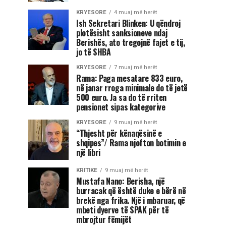
KRYESORE
4 muaj më herët
Ish Sekretari Blinken: U qëndroj
plotësisht sanksioneve ndaj
Berishës, ato tregojnë fajet e tij,
jo të SHBA
KRYESORE
7 muaj më herët
Rama: Paga mesatare 833 euro,
në janar rroga minimale do të jetë
500 euro. Ja sa do të rriten
pensionet sipas kategorive
KRYESORE
9 muaj më herët
“Thjesht për kënaqësinë e
shqipes”/ Rama njofton botimin e
një libri
KRITIKE
9 muaj më herët
Mustafa Nano: Berisha, një
burracak që është duke e bërë në
brekë nga frika. Një i mbaruar, që
mbeti dyerve të SPAK për të
mbrojtur fëmijët