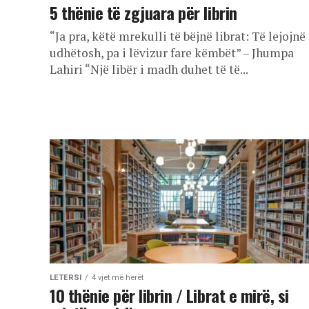
5 thënie të zgjuara për librin
“Ja pra, këtë mrekulli të bëjnë librat: Të lejojnë
udhëtosh, pa i lëvizur fare këmbët” – Jhumpa
Lahiri “Një libër i madh duhet të të...
LETERSI
4 vjet më herët
10 thënie për librin / Librat e mirë, si