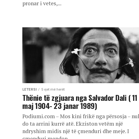
pronar i vetes,...
LETERSI
5 vjet më herët
Thënie të zgjuara nga Salvador Dali ( 11
maj 1904- 23 janar 1989)
Podiumi.com – Mos kini frikë nga përsosja – nu
do ta arrini kurrë atë. Ekziston vetëm një
ndryshim midis një të çmenduri dhe meje. I
çmenduri mendon...