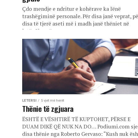
Çdo mendje e ndritur e kohërave ka lënë
trashëgiminë personale. Për disa janë veprat, p
disa të tjerë aseti më i madh janë thëniet në
letër.Shumë...
LETERSI
5 vjet më herët
Thënie të zgjuara
ËSHTË E VËSHTIRË TË KUPTOHET, PËRSE E
DUAM DIKË QË NUK NA DO… Podiumi.com sje
disa thënie nga Roberto Gervaso: “Kush nuk ësh