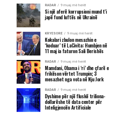
RADAR
9 muaj më herët
Si një aferë korrupsioni mund t’i
japë fund luftës në Ukrainë
KRYESORE
9 muaj më herët
Kokalari zbulon mesazhin e
‘koduar’ të LaCivita: Humbjen në
11 maj ia faturon Sali Berishës
RADAR
9 muaj më herët
Mamdani, Obama i ‘ri’ dhe çfarë e
frikëson vërtet Trumpin; 3
mesazhet nga vota në Nju Jork
RADAR
9 muaj më herët
Dyshime për një fluskë triliona-
dollarëshe të data center për
Inteligjencën Artificiale