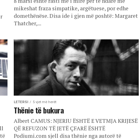
8 marsi është rasti më i mirë për të ndarë me
mikeshat fraza simpatike, argëtuese, por edhe
domethënëse. Disa ide i gjen më poshtë: Margaret
ër
Thatcher,...
LETERSI
5 vjet më herët
Thënie të bukura
Albert CAMUS: NJERIU ËSHTË E VETMJA KRIJESË
ll
QË REFUZON TË JETË ÇFARË ËSHTË
të
Podiumi.com sjell disa thënie nga autorë të