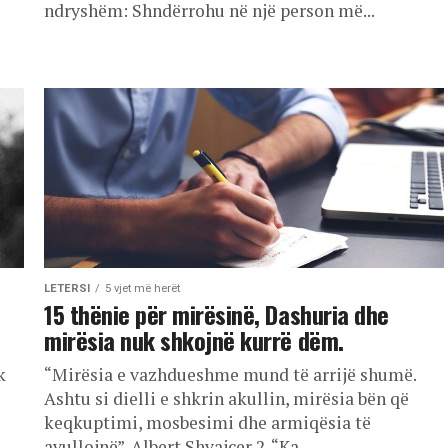
ndryshëm: Shndërrohu në një person më...
LETERSI
5 vjet më herët
15 thënie për mirësinë, Dashuria dhe
mirësia nuk shkojnë kurrë dëm.
k
“Mirësia e vazhdueshme mund të arrijë shumë.
Ashtu si dielli e shkrin akullin, mirësia bën që
keqkuptimi, mosbesimi dhe armiqësia të
avullojnë”. Albert Shvajcer 2. “Ka...