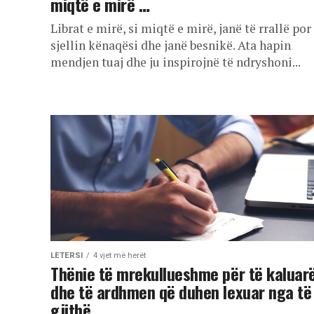
miqtë e mirë …
Librat e mirë, si miqtë e mirë, janë të rrallë por
sjellin kënaqësi dhe janë besnikë. Ata hapin
mendjen tuaj dhe ju inspirojnë të ndryshoni...
LETERSI
4 vjet më herët
Thënie të mrekullueshme për të kaluar
dhe të ardhmen që duhen lexuar nga të
gjithë