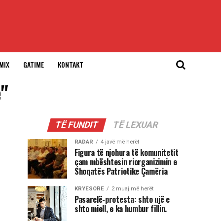
MIX
GATIME
KONTAKT
e"
TË FUNDIT
TË LEXUAR
RADAR
4 javë më herët
Figura të njohura të komunitetit
çam mbështesin riorganizimin e
Shoqatës Patriotike Çamëria
KRYESORE
2 muaj më herët
Pasarelë-protesta: shto ujë e
shto miell, e ka humbur fillin.