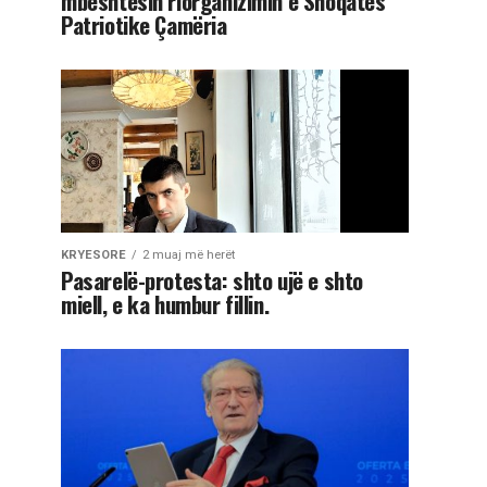
mbështesin riorganizimin e Shoqatës
Patriotike Çamëria
KRYESORE
2 muaj më herët
Pasarelë-protesta: shto ujë e shto
miell, e ka humbur fillin.