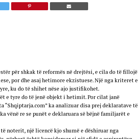
ër për shkak të reformës në drejtësi, e cila do të fillojë
uese, por dhe asaj hetimore ekzistuese. Një nga kriteret e
yre, ku do të shihet nëse ajo justifikohet.
 e tyre do të jenë objekt i hetimit. Por cilat janë
ta “Shqiptarja.com” ka analizuar disa prej deklaratave të
ka vënë re se punët e deklaruara së bëjnë familjarët e
 të noterit, një licencë kjo shumë e dëshiruar nga
ës, përherë është konsideruar si një sfidë e aspirantëve,