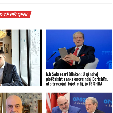
 TË PËLQENI
Ish Sekretari Blinken: U qëndroj
plotësisht sanksioneve ndaj Berishës,
ato tregojnë fajet e tij, jo të SHBA
sta: shto ujë e shto
ur fillin.