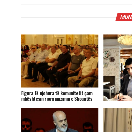
MUND
Figura të njohura të komunitetit çam
mbështesin riorganizimin e Shoqatës
Patriotike Çamëria
Pasarelë-prote
miell, e ka humb