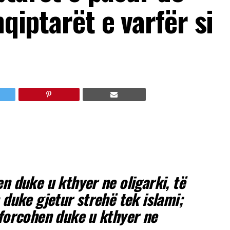
hqiptarët e varfër si
n duke u kthyer ne oligarki, të
 duke gjetur strehë tek islami;
 forcohen duke u kthyer ne