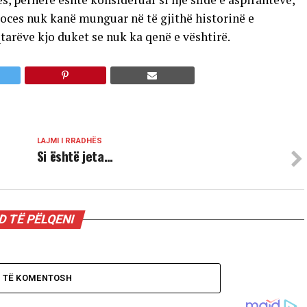
oces nuk kanë munguar në të gjithë historinë e
tarëve kjo duket se nuk ka qenë e vështirë.
LAJMI I RRADHËS
Si është jeta…
 TË PËLQENI
O TË KOMENTOSH