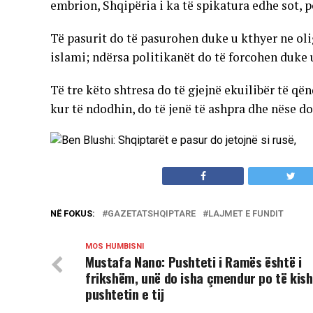
embrion, Shqipëria i ka të spikatura edhe sot, p
Të pasurit do të pasurohen duke u kthyer ne olig
islami; ndërsa politikanët do të forcohen duke 
Të tre këto shtresa do të gjejnë ekuilibër të q
kur të ndodhin, do të jenë të ashpra dhe nëse do
NË FOKUS:
GAZETATSHQIPTARE
LAJMET E FUNDIT
MOS HUMBISNI
Mustafa Nano: Pushteti i Ramës është i
frikshëm, unë do isha çmendur po të kis
pushtetin e tij