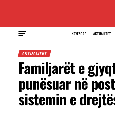
KRYESORE
AKTUALITET
AKTUALITET
Familjarët e gjyq
punësuar në poste
sistemin e drejtë