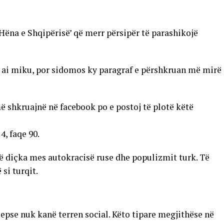
‘Hëna e Shqipërisë’ që merr përsipër të parashikojë
 ai miku, por sidomos ky paragraf e përshkruan më mirë
ë shkruajnë në facebook po e postoj të plotë këtë
4, faqe 90.
të diçka mes autokracisë ruse dhe populizmit turk. Të
 si turqit.
 sepse nuk kanë terren social. Këto tipare megjithëse në