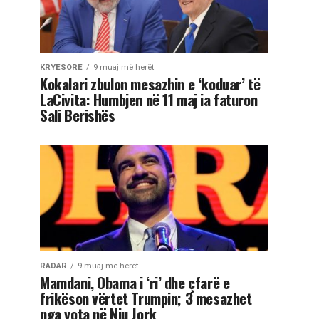
KRYESORE
9 muaj më herët
Kokalari zbulon mesazhin e ‘koduar’ të
LaCivita: Humbjen në 11 maj ia faturon
Sali Berishës
RADAR
9 muaj më herët
Mamdani, Obama i ‘ri’ dhe çfarë e
frikëson vërtet Trumpin; 3 mesazhet
nga vota në Nju Jork