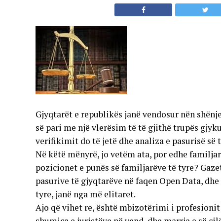
Gjyqtarët e republikës janë vendosur nën shënjest
së pari me një vlerësim të të gjithë trupës gjyk
verifikimit do të jetë dhe analiza e pasurisë së t
Në këtë mënyrë, jo vetëm ata, por edhe familjarët
pozicionet e punës së familjarëve të tyre? Gaze
pasurive të gjyqtarëve në faqen Open Data, dhe 
tyre, janë nga më elitaret.
Ajo që vihet re, është mbizotërimi i profesionit
shumica e juristëve në vend, dhe marrja e së cil