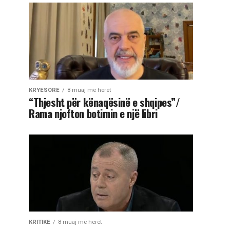
KRYESORE
8 muaj më herët
“Thjesht për kënaqësinë e shqipes”/
Rama njofton botimin e një libri
KRITIKE
8 muaj më herët