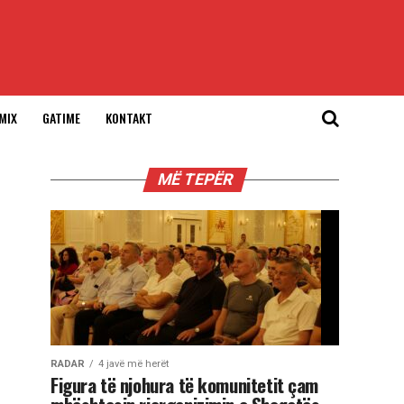
MIX
GATIME
KONTAKT
MË TEPËR
RADAR
4 javë më herët
Figura të njohura të komunitetit çam