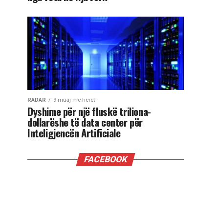
RADAR
9 muaj më herët
Dyshime për një fluskë triliona-
dollarëshe të data center për
Inteligjencën Artificiale
FACEBOOK