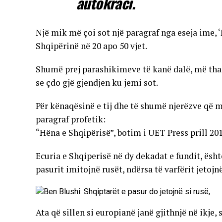
autokraci.
Një mik më çoi sot një paragraf nga eseja ime, 
Shqipërinë në 20 apo 50 vjet.
Shumë prej parashikimeve të kanë dalë, më tha
se çdo gjë gjendjen ku jemi sot.
Për kënaqësinë e tij dhe të shumë njerëzve që m
paragraf profetik:
“Hëna e Shqipërisë”, botim i UET Press prill 201
Ecuria e Shqiperisë në dy dekadat e fundit, ësh
pasurit imitojnë rusët, ndërsa të varfërit jetojnë
Ata që sillen si europianë janë gjithnjë në ikje,