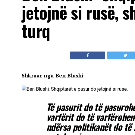
jetojnë si rusë, s
turq
Shkruar nga Ben Blushi
Të pasurit do të pasurohe
varfërit do të varfërohen
ndërsa politikanët do të