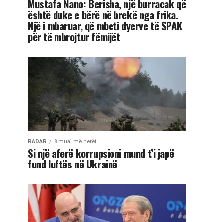
Mustafa Nano: Berisha, një burracak që
është duke e bërë në brekë nga frika.
Një i mbaruar, që mbeti dyerve të SPAK
për të mbrojtur fëmijët
RADAR
8 muaj më herët
Si një aferë korrupsioni mund t’i japë
fund luftës në Ukrainë