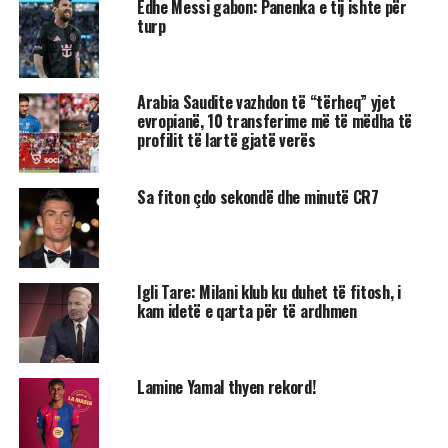
Edhe Messi gabon: Panenka e tij ishte për
turp
Arabia Saudite vazhdon të “tërheq” yjet
evropianë, 10 transferime më të mëdha të
profilit të lartë gjatë verës
Sa fiton çdo sekondë dhe minutë CR7
Igli Tare: Milani klub ku duhet të fitosh, i
kam idetë e qarta për të ardhmen
Lamine Yamal thyen rekord!