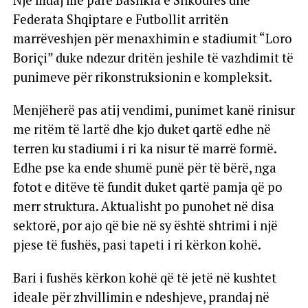
Një muaj më parë Bashkia e Shkodrës dhe
Federata Shqiptare e Futbollit arritën
marrëveshjen për menaxhimin e stadiumit “Loro
Boriçi” duke ndezur dritën jeshile të vazhdimit të
punimeve për rikonstruksionin e kompleksit.
Menjëherë pas atij vendimi, punimet kanë rinisur
me ritëm të lartë dhe kjo duket qartë edhe në
terren ku stadiumi i ri ka nisur të marrë formë.
Edhe pse ka ende shumë punë për të bërë, nga
fotot e ditëve të fundit duket qartë pamja që po
merr struktura. Aktualisht po punohet në disa
sektorë, por ajo që bie në sy është shtrimi i një
pjese të fushës, pasi tapeti i ri kërkon kohë.
Bari i fushës kërkon kohë që të jetë në kushtet
ideale për zhvillimin e ndeshjeve, prandaj në