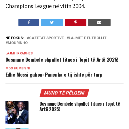
Champions League në vitin 2004.
NË FOKUS:
GAZETAT SPORTIVE
LAJMET E FUTBOLLIT
MOURINHO
LAJMI I RRADHËS
Ousmane Dembele shpallet fitues i Topit të Artë 2025!
MOS HUMBISNI
Edhe Messi gabon: Panenka e tij ishte për turp
MUND TË PËLQENI
Ousmane Dembele shpallet fitues i Topit të
Artë 2025!