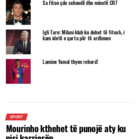
Sa fiton çdo sekondë dhe minutë CR7
Igli Tare: Milani klub ku duhet të fitosh, i
kam idetë e qarta për të ardhmen
Lamine Yamal thyen rekord!
SPORT
Mourinho kthehet të punojë aty ku
nisi karrierën