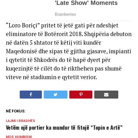
“Loro Boriçi” pritet të jetë gati për ndeshjet
eliminatore të Botërorit 2018. Shqipëria debuton
në datën 5 shtator të këtij viti kundër
Maqedonisë dhe sipas të gjitha gjasave, impianti
i qytetit të Shkodrës do të hapë dyert për
kuqezinjtë të cilët do të rikthehen pas shumë
viteve në stadiumin e qytetit verior.
NË FOKUS:
LAJMI I RRADHËS
Vetëm një portier ka mundur të fitojë “Topin e Artë”
MOS HUMBISNI