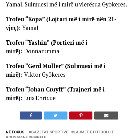
Yamal. Sulmuesi më i mirë u vlerësua Gyokeres.
Trofeu “Kopa” (Lojtari më i mirë nën 21-
vjeç):
Yamal
Trofeu “Yashin” (Portieri më i
mirë):
Donnarumma
Trofeu “Gerd Muller” (Sulmuesi më i
mirë):
Viktor Gyökeres
Trofeu “Johan Cruyff” (Trajneri më i
mirë):
Luis Enrique
NË FOKUS:
GAZETAT SPORTIVE
LAJMET E FUTBOLLIT
OUSMANE DEMBELE