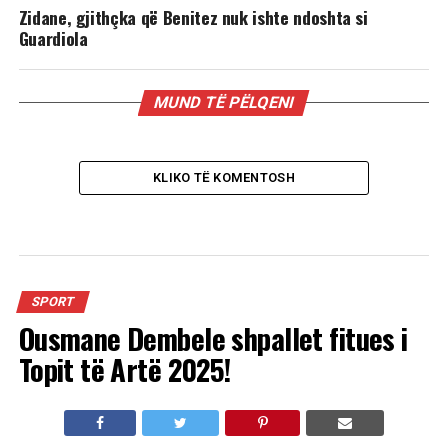
Zidane, gjithçka që Benitez nuk ishte ndoshta si
Guardiola
MUND TË PËLQENI
KLIKO TË KOMENTOSH
SPORT
Ousmane Dembele shpallet fitues i
Topit të Artë 2025!