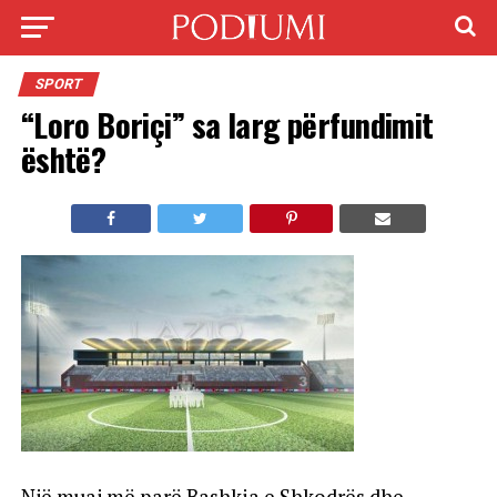
SPORT
“Loro Boriçi” sa larg përfundimit
është?