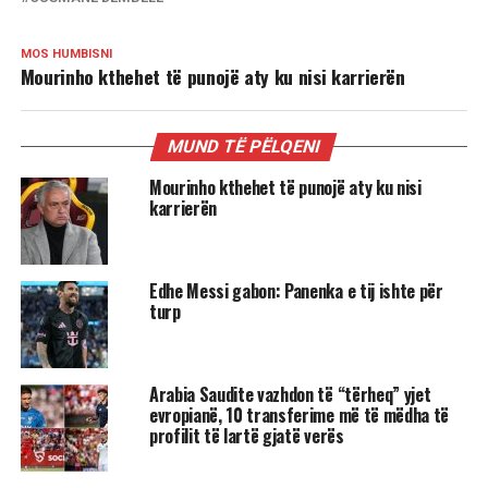
MOS HUMBISNI
Mourinho kthehet të punojë aty ku nisi karrierën
MUND TË PËLQENI
Mourinho kthehet të punojë aty ku nisi
karrierën
Edhe Messi gabon: Panenka e tij ishte për
turp
Arabia Saudite vazhdon të “tërheq” yjet
evropianë, 10 transferime më të mëdha të
profilit të lartë gjatë verës