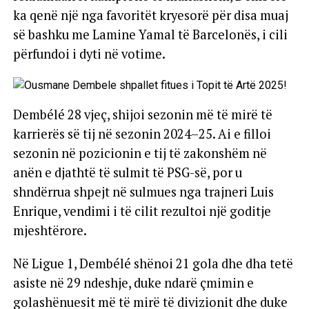
ka qenë një nga favoritët kryesorë për disa muaj
së bashku me Lamine Yamal të Barcelonës, i cili
përfundoi i dyti në votime.
Dembélé 28 vjeç, shijoi sezonin më të mirë të
karrierës së tij në sezonin 2024–25. Ai e filloi
sezonin në pozicionin e tij të zakonshëm në
anën e djathtë të sulmit të PSG-së, por u
shndërrua shpejt në sulmues nga trajneri Luis
Enrique, vendimi i të cilit rezultoi një goditje
mjeshtërore.
Në Ligue 1, Dembélé shënoi 21 gola dhe dha tetë
asiste në 29 ndeshje, duke ndarë çmimin e
golashënuesit më të mirë të divizionit dhe duke