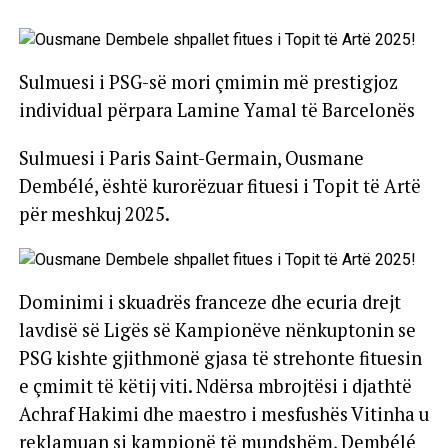
Sulmuesi i PSG-së mori çmimin më prestigjoz
individual përpara Lamine Yamal të Barcelonës
Sulmuesi i Paris Saint-Germain, Ousmane
Dembélé, është kurorëzuar fituesi i Topit të Artë
për meshkuj 2025.
Dominimi i skuadrës franceze dhe ecuria drejt
lavdisë së Ligës së Kampionëve nënkuptonin se
PSG kishte gjithmonë gjasa të strehonte fituesin
e çmimit të këtij viti. Ndërsa mbrojtësi i djathtë
Achraf Hakimi dhe maestro i mesfushës Vitinha u
reklamuan si kampionë të mundshëm, Dembélé