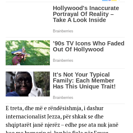
E treta, dhe më e rëndësishmja, i dashur
internacionalist Jezza, për shkak se dhe
shqiptarët janë njerëz – edhe pse ata nuk janë
keq me humorin zi, kur bie fjala për Enver