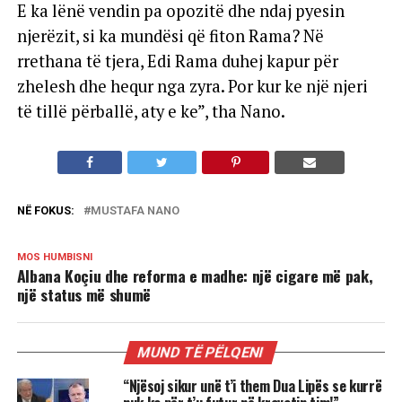
E ka lënë vendin pa opozitë dhe ndaj pyesin
njerëzit, si ka mundësi që fiton Rama? Në
rrethana të tjera, Edi Rama duhej kapur për
zhelesh dhe hequr nga zyra. Por kur ke një njeri
të tillë përballë, aty e ke”, tha Nano.
NË FOKUS:
MUSTAFA NANO
MOS HUMBISNI
Albana Koçiu dhe reforma e madhe: një cigare më pak,
një status më shumë
MUND TË PËLQENI
“Njësoj sikur unë t’i them Dua Lipës se kurrë