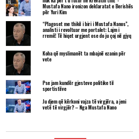
nuk ka për t’u futur në krevatin tim!”-
Mustafa Nano ironizon deklaratat e Berishës
për Yuri Kim
“Plagoset me thikë i biri i Mustafa Nanos”,
analisti i revoltuar me portalet: Lajm i
rremë! Të hiqet urgjent ose do ju çoj në gjyq
Koha që myslimanët ta mbajnë ezanin për
vete
Pse jam kundër gjesteve politike të
sportistëve
Ju djem që kërkoni vajza të virgjëra, a jeni
vetë të virgjër? – Nga Mustafa Nano