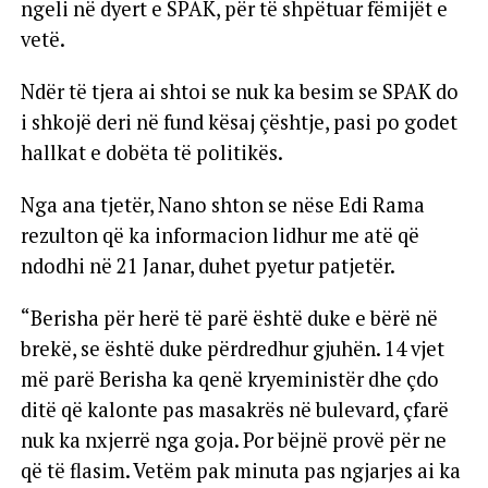
ngeli në dyert e SPAK, për të shpëtuar fëmijët e
vetë.
Ndër të tjera ai shtoi se nuk ka besim se SPAK do
i shkojë deri në fund kësaj çështje, pasi po godet
hallkat e dobëta të politikës.
Nga ana tjetër, Nano shton se nëse Edi Rama
rezulton që ka informacion lidhur me atë që
ndodhi në 21 Janar, duhet pyetur patjetër.
“Berisha për herë të parë është duke e bërë në
brekë, se është duke përdredhur gjuhën. 14 vjet
më parë Berisha ka qenë kryeministër dhe çdo
ditë që kalonte pas masakrës në bulevard, çfarë
nuk ka nxjerrë nga goja. Por bëjnë provë për ne
që të flasim. Vetëm pak minuta pas ngjarjes ai ka