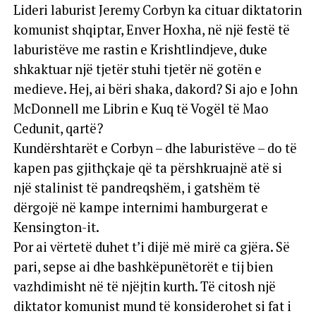
Lideri laburist Jeremy Corbyn ka cituar diktatorin
komunist shqiptar, Enver Hoxha, në një festë të
laburistëve me rastin e Krishtlindjeve, duke
shkaktuar një tjetër stuhi tjetër në gotën e
medieve. Hej, ai bëri shaka, dakord? Si ajo e John
McDonnell me Librin e Kuq të Vogël të Mao
Cedunit, qartë?
Kundërshtarët e Corbyn – dhe laburistëve – do të
kapen pas gjithçkaje që ta përshkruajnë atë si
një stalinist të pandreqshëm, i gatshëm të
dërgojë në kampe internimi hamburgerat e
Kensington-it.
Por ai vërtetë duhet t’i dijë më mirë ca gjëra. Së
pari, sepse ai dhe bashkëpunëtorët e tij bien
vazhdimisht në të njëjtin kurth. Të citosh një
diktator komunist mund të konsiderohet si fat i