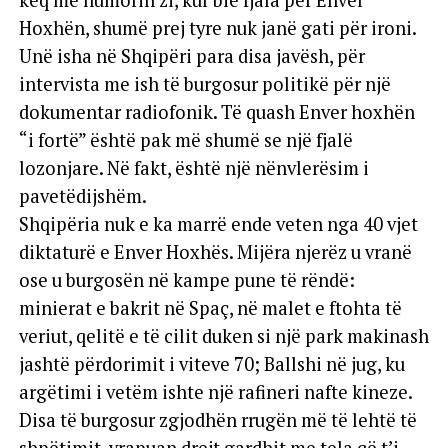
Hoxhën, shumë prej tyre nuk janë gati për ironi.
Unë isha në Shqipëri para disa javësh, për
intervista me ish të burgosur politikë për një
dokumentar radiofonik. Të quash Enver hoxhën
“i fortë” është pak më shumë se një fjalë
lozonjare. Në fakt, është një nënvlerësim i
pavetëdijshëm.
Shqipëria nuk e ka marrë ende veten nga 40 vjet
diktaturë e Enver Hoxhës. Mijëra njerëz u vranë
ose u burgosën në kampe pune të rëndë:
minierat e bakrit në Spaç, në malet e ftohta të
veriut, qelitë e të cilit duken si një park makinash
jashtë përdorimit i viteve 70; Ballshi në jug, ku
argëtimi i vetëm ishte një rafineri nafte kineze.
Disa të burgosur zgjodhën rrugën më të lehtë të
shpëtimit, vrapuan drejt gardhit me tela që t’i