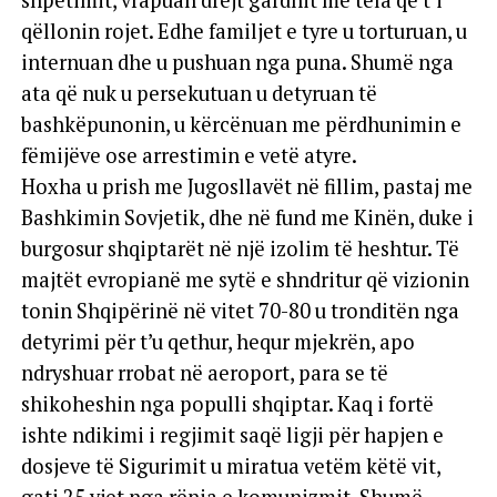
qëllonin rojet. Edhe familjet e tyre u torturuan, u
internuan dhe u pushuan nga puna. Shumë nga
ata që nuk u persekutuan u detyruan të
bashkëpunonin, u kërcënuan me përdhunimin e
fëmijëve ose arrestimin e vetë atyre.
Hoxha u prish me Jugosllavët në fillim, pastaj me
Bashkimin Sovjetik, dhe në fund me Kinën, duke i
burgosur shqiptarët në një izolim të heshtur. Të
majtët evropianë me sytë e shndritur që vizionin
tonin Shqipërinë në vitet 70-80 u tronditën nga
detyrimi për t’u qethur, hequr mjekrën, apo
ndryshuar rrobat në aeroport, para se të
shikoheshin nga populli shqiptar. Kaq i fortë
ishte ndikimi i regjimit saqë ligji për hapjen e
dosjeve të Sigurimit u miratua vetëm këtë vit,
gati 25 vjet nga rënia e komunizmit. Shumë