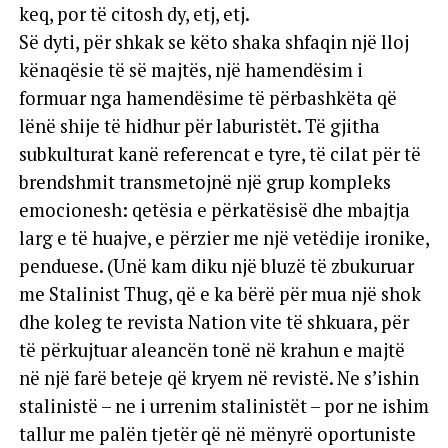
keq, por të citosh dy, etj, etj.
Së dyti, për shkak se këto shaka shfaqin një lloj
kënaqësie të së majtës, një hamendësim i
formuar nga hamendësime të përbashkëta që
lënë shije të hidhur për laburistët. Të gjitha
subkulturat kanë referencat e tyre, të cilat për të
brendshmit transmetojnë një grup kompleks
emocionesh: qetësia e përkatësisë dhe mbajtja
larg e të huajve, e përzier me një vetëdije ironike,
penduese. (Unë kam diku një bluzë të zbukuruar
me Stalinist Thug, që e ka bërë për mua një shok
dhe koleg te revista Nation vite të shkuara, për
të përkujtuar aleancën tonë në krahun e majtë
në një farë beteje që kryem në revistë. Ne s’ishin
stalinistë – ne i urrenim stalinistët – por ne ishim
tallur me palën tjetër që në mënyrë oportuniste