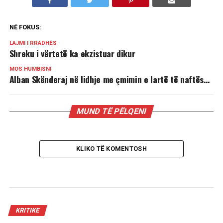
NË FOKUS:
LAJMI I RRADHËS
Shreku i vërtetë ka ekzistuar dikur
MOS HUMBISNI
Alban Skënderaj në lidhje me çmimin e lartë të naftës…
MUND TË PËLQENI
KLIKO TË KOMENTOSH
KRITIKE