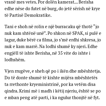
vranë mes vetes. Por dolën kamerat… Berisha
edhe nëse do futet në burg, do jetë sërish në krye
të Partisë Demokratike.
Tani e shoh në rolin e një burracaku që thotë “jo
nuk kam shtënë unë”. Po shkon në SPAK, si pulë e
lagur, duke bërë ca filma, jo s’më erdhi shkresa, jo
nuk e kam marrë. Na lodhi shumë ky njeri. Edhe
engjëll të ishte Berisha, në 35 vite do ishte i
lodhshëm.
Vjen rrugëve, e sheh që po i ikën dhe mbështetja.
Do të donte shumë të kishte mijëra mbështetës
ta rrethonte kryeministrinë, por ka vetëm disa
qindra. Krimi më i madh i këtij njeriu, është se po
e mban peng atë parti, i ka ngulur thonjtë në fyt.