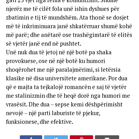
njerëz me të cilët fola unë ishin dyshues për
zbatimin e tij të mundshëm. Ata thonë se dosjet
më të inkriminuara janë shkatërruar shumë kohë
më parë; dhe anëtarë ose trashëgimtarë të elitës
së vjetër janë end në pushtet.
Unë nuk dua të jetoj në një botë pa shaka
provokuese, ose në një botë ku humori
shoqërohet me një paralajmërimi, si letërsia
klasike në disa universitete amerikane. Por dua
që e majta ta tejkalojë romancën e saj të vjetër
me stalinizmin dhe të heqë dorë nga humori me
vrasësit. Dhe dua – sepse kemi dëshpërimisht
nevojë – një parti laburiste të pjekur,
funksionese, dhe efektive.