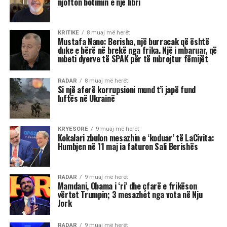
Pasdite, Albana Koçiu vendosi që kjo histori të
mos mbetej vetëm nëpër portale, por të na
shpjegohej personalisht edhe nga vetë ajo, me
një status në Facebook. Me tone serioze,
ministrja na tregoi se kishte marrë një denoncim
nga një bashkatdhetar në New York, kishte bërë
verifikimin dhe kishte zbatuar ligjin: zv.ministri
duhej të ikte.
Dhe kështu, vendi mësoi mes “dorës së hekurt”
dhe “qëndrimeve parimore” se në Shqipëri mund
të biesh nga pushteti jo për korrupsion, jo për
abuzime, jo për lidhje me krimin, por sepse
ndeze një cigare. Dhe nëse denoncimi vjen nga
diaspora, aq më mirë – shërben edhe si dekor
shtesë për statusin e radhës.