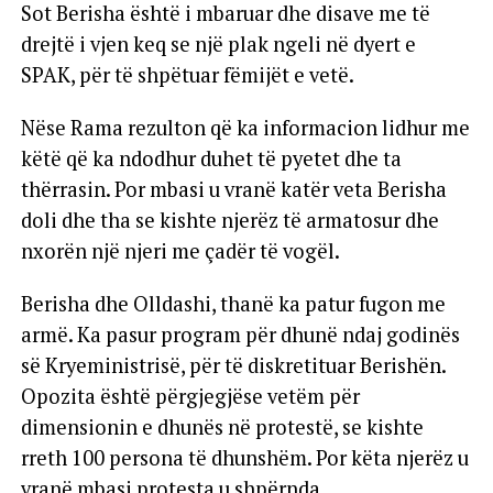
Sot Berisha është i mbaruar dhe disave me të
drejtë i vjen keq se një plak ngeli në dyert e
SPAK, për të shpëtuar fëmijët e vetë.
Nëse Rama rezulton që ka informacion lidhur me
këtë që ka ndodhur duhet të pyetet dhe ta
thërrasin. Por mbasi u vranë katër veta Berisha
doli dhe tha se kishte njerëz të armatosur dhe
nxorën një njeri me çadër të vogël.
Berisha dhe Olldashi, thanë ka patur fugon me
armë. Ka pasur program për dhunë ndaj godinës
së Kryeministrisë, për të diskretituar Berishën.
Opozita është përgjegjëse vetëm për
dimensionin e dhunës në protestë, se kishte
rreth 100 persona të dhunshëm. Por këta njerëz u
vranë mbasi protesta u shpërnda.