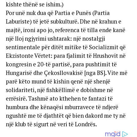
kishte thënë se ishim.)
Por unë nuk dua që Partia e Punës (Partia
Laburiste) të jetë subkulturë. Dhe në krahun e
majtë, ironi apo jo, referenca të tilla ende kanë
një lloj ngjyrimi ushtarak: një nostalgji
sentimentale për ditët mitike të Socializmit që
Ekzistonte Vërtet: para fjalimit të Hrushovit në
kongresin e 20-të partisë, para pushtimit të
Hungarisë dhe Çekosllovakisë [nga BS]. Vite më
parë këto mund të kishin qenë një shenjë
solidariteti, një fishkëllimë e dobishme në
errësirë. Tashmë ato kthehen te fantazi të
humbura dhe kënaqësi mburravece të ndjerë
ngushtë me të djathtët që bien dakord me ty në
një klub të sigurt në veri të Londrës.