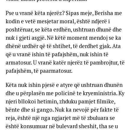
Pse u vranë këta njerëz? Sipas meje, Berisha me
kodin e vetë mesjetar moral, është ndjerë i
poshtëruar, se këta erdhën, ushtruan dhunë dhe
nuk i gjeti asgjë. Në këtë moment mendoj se ka
dhënë urdhër që të shtihet, të derdhet gjak. Ata
që u vranë ishin të pafajshëm, nuk ishin të
armatosur. U vranë katër njerëz të pambrojtur, të
pafajshëm, të paarmatosur.
Këta nuk ishin pjesë e atyre që ushtruan dhunën
dhe u përplasën me policinë te kryeministria. Ky
njeri bllokoi hetimin, zhduku pamjet filmike,
bënte dhe si gango. Nuk ka nevojë për fakte të
reja, është një nga ngjarjet më të zbuluara se
është konsumuar në bulevard sheshit, tha se u