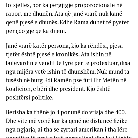
lotsjellës, por ka përgjigje proporocionale në
raport me dhunën. Ata që janë vrarë nuk kanë
qenë pjesë e dhunës. Edhe Rama duhet të pyetet
për çdo gjë që ka dijeni.
Janë vrarë katër persona, kjo ka rëndësi, pjesa
tjetër është pjesë e kronikës. Ata ishin në
bulevardin e vendit të tyre për të protestuar, disa
nga mijëra vetë ishin të dhunshëm. Nuk mund ta
fusësh në burg Edi Ramën pse futi Ilir Metën në
koalicion, e bëri dhe president. Kjo është
poshtërsi politike.
Berisha ka thënë jo 4 por unë do vrisja dhe 400.
Dhe vite më vonë kur ka qenë në distancë fizike
nga ngjarja, ai tha se zyrtari amerikan i tha lëre
opozitën të protestojë normalisht dhe ky i kishte