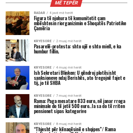
KRITIKE
Albana Koçiu dhe reforma e madhe:
një cigare më pak, një status më
shumë
Gjithë ditën qarkulloi si lajm i madh: një
zv.ministër tymoste në lokal dhe ministrja e
Brendshme vendosi ta shkarkojë. Një cigare u
kthye në krizë qeveritare, një “ngjarje e
jashtëzakonshme” për ministrinë që duhej të
merrej me sigurinë e qytetarëve.