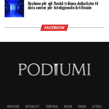
Po pyetja është: a ka takuar ndonjëherë znj.
Koçiu drejtorin e Policisë së Shtetit? A ka folur
për reformën e forcave të rendit, për krimin që
po bën ligjin në rrugë, për ngjarjet që çdo ditë
tregojnë dobësinë e policisë? Apo reforma e saj
e parë është spektakli i fikjes së cigareve?
Në vend që të japë një vizion serioz për sigurinë
publike, ministrja zgjodhi “makiazhin”: një
cigare më pak, një status më shumë. Një shou
mediatik që nuk ndihmon askënd, përveçse i vë
në dyshim inteligjencën shqiptarëve.
Sepse Shqipëria nuk është në krizë nga tymi i
cigareve. Problemi i saj është flaka e krimit dhe e
rendit të çoroditur. Dhe aty nuk mjafton një