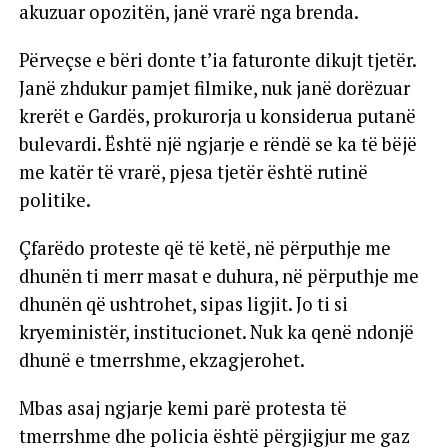
akuzuar opozitën, janë vrarë nga brenda.
Përveçse e bëri donte t’ia faturonte dikujt tjetër.
Janë zhdukur pamjet filmike, nuk janë dorëzuar
krerët e Gardës, prokurorja u konsiderua putanë
bulevardi. Është një ngjarje e rëndë se ka të bëjë
me katër të vrarë, pjesa tjetër është rutinë
politike.
Çfarëdo proteste që të ketë, në përputhje me
dhunën ti merr masat e duhura, në përputhje me
dhunën që ushtrohet, sipas ligjit. Jo ti si
kryeministër, institucionet. Nuk ka qenë ndonjë
dhunë e tmerrshme, ekzagjerohet.
Mbas asaj ngjarje kemi parë protesta të
tmerrshme dhe policia është përgjigjur me gaz