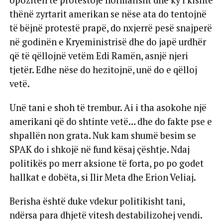
thënë zyrtarit amerikan se nëse ata do tentojnë
të bëjnë protestë prapë, do nxjerrë pesë snajperë
në godinën e Kryeministrisë dhe do japë urdhër
që të qëllojnë vetëm Edi Ramën, asnjë njeri
tjetër. Edhe nëse do hezitojnë, unë do e qëlloj
vetë.
Unë tani e shoh të trembur. Ai i tha asokohe një
amerikani që do shtinte vetë… dhe do fakte pse e
shpallën non grata. Nuk kam shumë besim se
SPAK do i shkojë në fund kësaj çështje. Ndaj
politikës po merr aksione të forta, po po godet
hallkat e dobëta, si Ilir Meta dhe Erion Veliaj.
Berisha është duke vdekur politikisht tani,
ndërsa para dhjetë vitesh destabilizohej vendi.