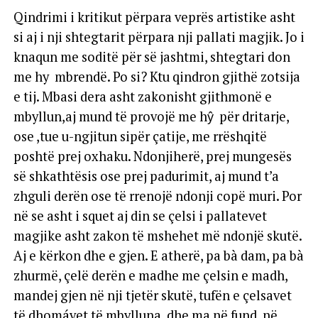
Qindrimi i kritikut përpara veprës artistike asht
si aj i nji shtegtarit përpara nji pallati magjik. Jo i
knaqun me soditë për së jashtmi, shtegtari don
me hy mbrendë. Po si? Ktu qindron gjithë zotsija
e tij. Mbasi dera asht zakonisht gjithmonë e
mbyllun,aj mund të provojë me hŷ për dritarje,
ose ,tue u-ngjitun sipër çatije, me rrëshqitë
poshtë prej oxhaku. Ndonjiherë, prej mungesës
së shkathtësis ose prej padurimit, aj mund t’a
zhguli derën ose të rrenojë ndonji copë muri. Por
në se asht i squet aj din se çelsi i pallatevet
magjike asht zakon të mshehet më ndonjë skutë.
Aj e kërkon dhe e gjen. E atherë, pa bà dam, pa bà
zhurmë, çelë derën e madhe me çelsin e madh,
mandej gjen në nji tjetër skutë, tufën e çelsavet
të dhomávet të mbylluna, dhe ma në fund, në