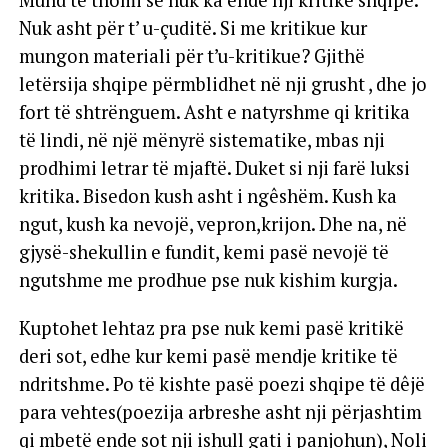
Mund të thomi se nuk ka ende nji kritikë shqipe.
Nuk asht për t’ u-çuditë. Si me kritikue kur
mungon materiali për t’u-kritikue? Gjithë
letërsija shqipe përmblidhet në nji grusht , dhe jo
fort të shtrënguem. Asht e natyrshme qi kritika
të lindi, në një mënyrë sistematike, mbas nji
prodhimi letrar të mjaftë. Duket si nji farë luksi
kritika. Bisedon kush asht i ngêshëm. Kush ka
ngut, kush ka nevojë, vepron,krijon. Dhe na, në
gjysë-shekullin e fundit, kemi pasë nevojë të
ngutshme me prodhue pse nuk kishim kurgja.
Kuptohet lehtaz pra pse nuk kemi pasë kritikë
deri sot, edhe kur kemi pasë mendje kritike të
ndritshme. Po të kishte pasë poezi shqipe të dêjë
para vehtes(poezija arbreshe asht nji përjashtim
qi mbetë ende sot nji ishull gati i panjohun), Noli