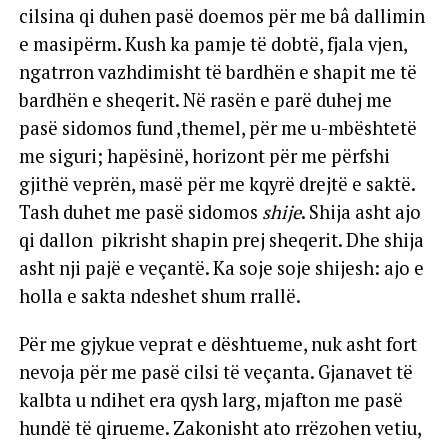
cilsina qi duhen pasë doemos për me bâ dallimin
e masipërm. Kush ka pamje të dobtë, fjala vjen,
ngatrron vazhdimisht të bardhën e shapit me të
bardhën e sheqerit. Në rasën e parë duhej me
pasë sidomos fund ,themel, për me u-mbështetë
me siguri; hapësinë, horizont për me përfshi
gjithë veprën, masë për me kqyrë drejtë e saktë.
Tash duhet me pasë sidomos
shije
. Shija asht ajo
qi dallon pikrisht shapin prej sheqerit. Dhe shija
asht nji pajë e veçantë. Ka soje soje shijesh: ajo e
holla e sakta ndeshet shum rrallë.
Për me gjykue veprat e dështueme, nuk asht fort
nevoja për me pasë cilsi të veçanta. Gjanavet të
kalbta u ndihet era qysh larg, mjafton me pasë
hundë të qirueme. Zakonisht ato rrëzohen vetiu,