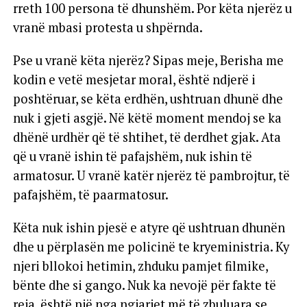
rreth 100 persona të dhunshëm. Por këta njerëz u
vranë mbasi protesta u shpërnda.
Pse u vranë këta njerëz? Sipas meje, Berisha me
kodin e vetë mesjetar moral, është ndjerë i
poshtëruar, se këta erdhën, ushtruan dhunë dhe
nuk i gjeti asgjë. Në këtë moment mendoj se ka
dhënë urdhër që të shtihet, të derdhet gjak. Ata
që u vranë ishin të pafajshëm, nuk ishin të
armatosur. U vranë katër njerëz të pambrojtur, të
pafajshëm, të paarmatosur.
Këta nuk ishin pjesë e atyre që ushtruan dhunën
dhe u përplasën me policinë te kryeministria. Ky
njeri bllokoi hetimin, zhduku pamjet filmike,
bënte dhe si gango. Nuk ka nevojë për fakte të
reja, është një nga ngjarjet më të zbuluara se