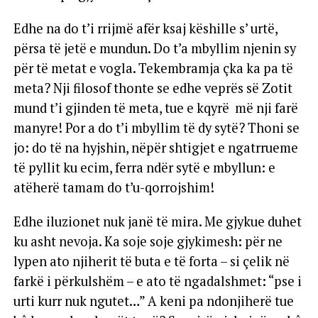
Edhe na do t’i rrijmë afër ksaj këshille s’ urtë,
përsa të jetë e mundun. Do t’a mbyllim njenin sy
për të metat e vogla. Tekembramja çka ka pa të
meta? Nji filosof thonte se edhe veprës së Zotit
mund t’i gjinden të meta, tue e kqyrë më nji farë
manyre! Por a do t’i mbyllim të dy sytë? Thoni se
jo: do të na hyjshin, nëpër shtigjet e ngatrrueme
të pyllit ku ecim, ferra ndër sytë e mbyllun: e
atëherë tamam do t’u-qorrojshim!
Edhe iluzionet nuk janë të mira. Me gjykue duhet
ku asht nevoja. Ka soje soje gjykimesh: për ne
lypen ato njiherit të buta e të forta – si çelik në
farkë i përkulshëm – e ato të ngadalshmet: “pse i
urti kurr nuk ngutet…” A keni pa ndonjiherë tue