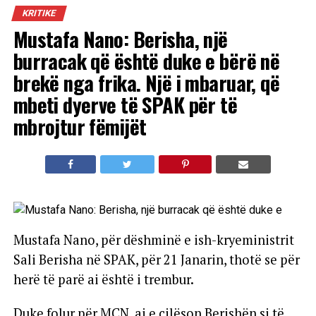
KRITIKE
Mustafa Nano: Berisha, një
burracak që është duke e bërë në
brekë nga frika. Një i mbaruar, që
mbeti dyerve të SPAK për të
mbrojtur fëmijët
Mustafa Nano, për dëshminë e ish-kryeministrit
Sali Berisha në SPAK, për 21 Janarin, thotë se për
herë të parë ai është i trembur.
Duke folur për MCN, ai e cilëson Berishën si të