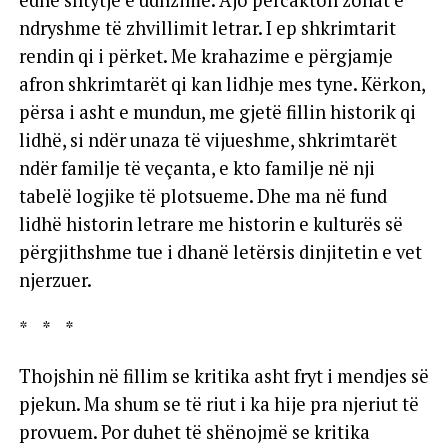
edhe shtytje e udhzime. Ajo përcakton zonat e
ndryshme të zhvillimit letrar. I ep shkrimtarit
rendin qi i përket. Me krahazime e përgjamje
afron shkrimtarët qi kan lidhje mes tyne. Kërkon,
përsa i asht e mundun, me gjetë fillin historik qi
lidhë, si ndër unaza të vijueshme, shkrimtarët
ndër familje të veçanta, e kto familje në nji
tabelë logjike të plotsueme. Dhe ma në fund
lidhë historin letrare me historin e kulturës së
përgjithshme tue i dhanë letërsis dinjitetin e vet
njerzuer.
* * *
Thojshin në fillim se kritika asht fryt i mendjes së
pjekun. Ma shum se të riut i ka hije pra njeriut të
provuem. Por duhet të shënojmë se kritika