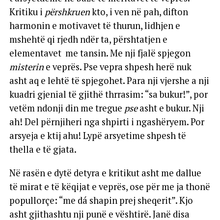
Kritiku i
përshkruen
kto, i ven në pah, difton
harmonin e motivavet të thurun, lidhjen e
mshehtë qi rjedh ndër ta, përshtatjen e
elementavet me tansin. Me nji fjalë spjegon
misterin
e veprës. Pse vepra shpesh herë nuk
asht aq e lehtë të spjegohet. Para nji vjershe a nji
kuadri gjenial të gjithë thrrasim: “sa bukur!”, por
vetëm ndonji din me tregue
pse
asht e bukur. Nji
ah! Del përnjiheri nga shpirti i ngashëryem. Por
arsyeja e ktij ahu! Lypë arsyetime shpesh të
thella e të gjata.
Në rasën e dytë detyra e kritikut asht me dallue
të mirat e të këqijat e veprës, ose për me ja thonë
popullorçe: “me dá shapin prej sheqerit”. Kjo
asht gjithashtu nji punë e vështirë. Janë disa