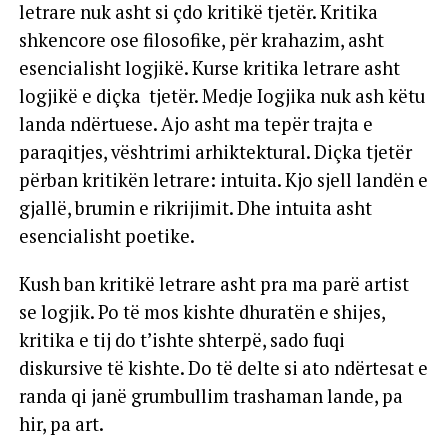
letrare nuk asht si çdo kritikë tjetër. Kritika
shkencore ose filosofike, për krahazim, asht
esencialisht logjikë. Kurse kritika letrare asht
logjikë e diçka tjetër. Medje Iogjika nuk ash këtu
landa ndërtuese. Ajo asht ma tepër trajta e
paraqitjes, vështrimi arhiktektural. Diçka tjetër
përban kritikën letrare: intuita. Kjo sjell landën e
gjallë, brumin e rikrijimit. Dhe intuita asht
esencialisht poetike.
Kush ban kritikë letrare asht pra ma parë artist
se logjik. Po të mos kishte dhuratën e shijes,
kritika e tij do t’ishte shterpë, sado fuqi
diskursive të kishte. Do të delte si ato ndërtesat e
randa qi janë grumbullim trashaman lande, pa
hir, pa art.