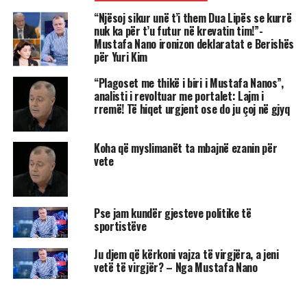
“Njësoj sikur unë t’i them Dua Lipës se kurrë
nuk ka për t’u futur në krevatin tim!”-
Mustafa Nano ironizon deklaratat e Berishës
për Yuri Kim
“Plagoset me thikë i biri i Mustafa Nanos”,
analisti i revoltuar me portalet: Lajm i
rremë! Të hiqet urgjent ose do ju çoj në gjyq
Koha që myslimanët ta mbajnë ezanin për
vete
Pse jam kundër gjesteve politike të
sportistëve
Ju djem që kërkoni vajza të virgjëra, a jeni
vetë të virgjër? – Nga Mustafa Nano