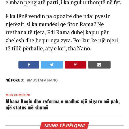
e mban peng atë parti, i ka ngulur thonjtë në fyt.
E ka lënë vendin pa opozitë dhe ndaj pyesin
njerëzit, si ka mundësi që fiton Rama? Në
rrethana të tjera, Edi Rama duhej kapur për
zhelesh dhe hequr nga zyra. Por kur ke një njeri
të tillë përballë, aty e ke”, tha Nano.
NË FOKUS:
MUSTAFA NANO
MOS HUMBISNI
Albana Koçiu dhe reforma e madhe: një cigare më pak,
një status më shumë
MUND TË PËLQENI