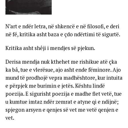
N’art e ndër letra, në shkencë e në filosofi, e deri
në fé, kritika asht baza e çdo ndërtimi të sigurtë.
Kritika asht shêji i mendjes së pjekun.
Derisa mendja nuk kthehet me rishikue atë çka
ka bâ, tue e vlerësue, ajo asht ende fëminore. Ajo
mund të prodhojë vepra madhështore, kur intuita
e përpjek me burimin e jetës. Kështu lindë
poezija. E sigurisht poezija e madhe flet vetë, tue
u kumtue imtaz ndër zemrat e atyne qi e ndijnë;
spjegon arsyen e qenjes së vet me vetë qenjen e
vet.