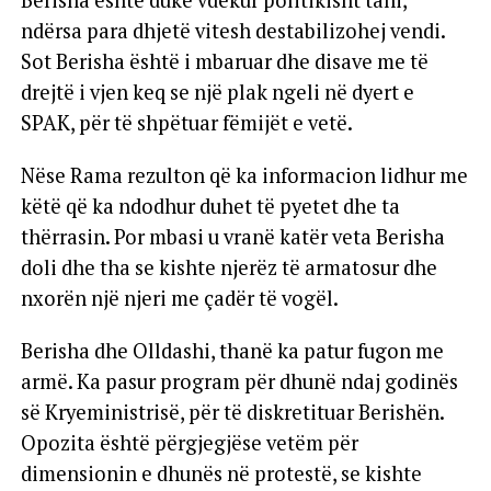
Berisha është duke vdekur politikisht tani,
ndërsa para dhjetë vitesh destabilizohej vendi.
Sot Berisha është i mbaruar dhe disave me të
drejtë i vjen keq se një plak ngeli në dyert e
SPAK, për të shpëtuar fëmijët e vetë.
Nëse Rama rezulton që ka informacion lidhur me
këtë që ka ndodhur duhet të pyetet dhe ta
thërrasin. Por mbasi u vranë katër veta Berisha
doli dhe tha se kishte njerëz të armatosur dhe
nxorën një njeri me çadër të vogël.
Berisha dhe Olldashi, thanë ka patur fugon me
armë. Ka pasur program për dhunë ndaj godinës
së Kryeministrisë, për të diskretituar Berishën.
Opozita është përgjegjëse vetëm për
dimensionin e dhunës në protestë, se kishte