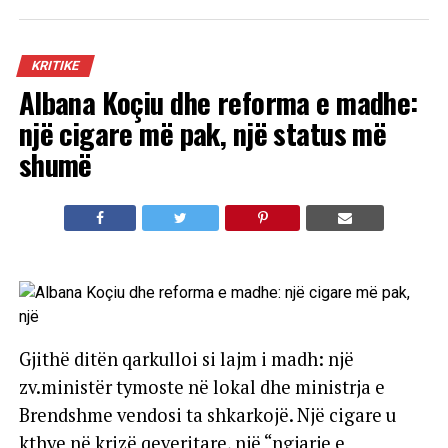
KRITIKE
Albana Koçiu dhe reforma e madhe:
një cigare më pak, një status më
shumë
Gjithë ditën qarkulloi si lajm i madh: një
zv.ministër tymoste në lokal dhe ministrja e
Brendshme vendosi ta shkarkojë. Një cigare u
kthye në krizë qeveritare, një “ngjarje e