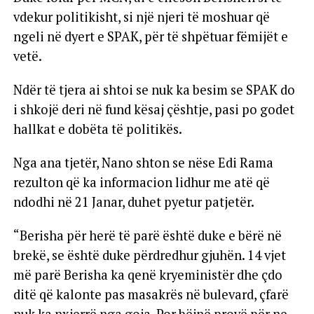
vdekur politikisht, si një njeri të moshuar që
ngeli në dyert e SPAK, për të shpëtuar fëmijët e
vetë.
Ndër të tjera ai shtoi se nuk ka besim se SPAK do
i shkojë deri në fund kësaj çështje, pasi po godet
hallkat e dobëta të politikës.
Nga ana tjetër, Nano shton se nëse Edi Rama
rezulton që ka informacion lidhur me atë që
ndodhi në 21 Janar, duhet pyetur patjetër.
“Berisha për herë të parë është duke e bërë në
brekë, se është duke përdredhur gjuhën. 14 vjet
më parë Berisha ka qenë kryeministër dhe çdo
ditë që kalonte pas masakrës në bulevard, çfarë