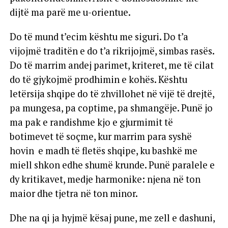
dijtë ma parë me u-orientue.
Do të mund t’ecim kështu me siguri. Do t’a
vijojmë traditën e do t’a rikrijojmë, simbas rasës.
Do të marrim andej parimet, kriteret, me të cilat
do të gjykojmë prodhimin e kohës. Kështu
letërsija shqipe do të zhvillohet në vijë të drejtë,
pa mungesa, pa coptime, pa shmangëje. Punë jo
ma pak e randishme kjo e gjurmimit të
botimevet të soçme, kur marrim para syshë
hovin e madh të fletës shqipe, ku bashkë me
miell shkon edhe shumë krunde. Punë paralele e
dy kritikavet, medje harmonike: njena në ton
maior dhe tjetra në ton minor.
Dhe na qi ja hyjmë kësaj pune, me zell e dashuni,