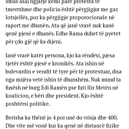
Mbas asaj ngjarje kemi parë protesta të
tmerrshme dhe policia është përgjigjur me gaz
lotsjellës, por ka përgjigje proporocionale në
raport me dhunën. Ata që janë vrarë nuk kanë
qenë pjesë e dhunës. Edhe Rama duhet të pyetet
për çdo gjë që ka dijeni.
Janë vrarë katër persona, kjo ka rëndësi, pjesa
tjetër është pjesë e kronikës. Ata ishin në
bulevardin e vendit të tyre për të protestuar, disa
nga mijëra vetë ishin të dhunshëm. Nuk mund ta
fusësh në burg Edi Ramën pse futi Ilir Metën në
koalicion, e bëri dhe president. Kjo është
poshtërsi politike.
Berisha ka thënë jo 4 por unë do vrisja dhe 400.
Dhe vite më vonë kur ka qenë në distancë fizike