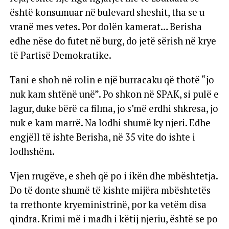
është konsumuar në bulevard sheshit, tha se u
vranë mes vetes. Por dolën kamerat… Berisha
edhe nëse do futet në burg, do jetë sërish në krye
të Partisë Demokratike.
Tani e shoh në rolin e një burracaku që thotë “jo
nuk kam shtënë unë”. Po shkon në SPAK, si pulë e
lagur, duke bërë ca filma, jo s’më erdhi shkresa, jo
nuk e kam marrë. Na lodhi shumë ky njeri. Edhe
engjëll të ishte Berisha, në 35 vite do ishte i
lodhshëm.
Vjen rrugëve, e sheh që po i ikën dhe mbështetja.
Do të donte shumë të kishte mijëra mbështetës
ta rrethonte kryeministrinë, por ka vetëm disa
qindra. Krimi më i madh i këtij njeriu, është se po