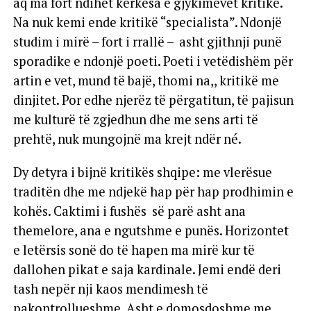
aq ma fort ndihet kërkesa e gjykimevet kritike.
Na nuk kemi ende kritikë “specialista”. Ndonjë
studim i mirë – fort i rrallë – asht gjithnji punë
sporadike e ndonjë poeti. Poeti i vetëdishëm për
artin e vet, mund të bajë, thomi na,, kritikë me
dinjitet. Por edhe njerëz të përgatitun, të pajisun
me kulturë të zgjedhun dhe me sens arti të
prehtë, nuk mungojnë ma krejt ndër né.
Dy detyra i bijnë kritikës shqipe: me vlerësue
traditën dhe me ndjekë hap për hap prodhimin e
kohës. Caktimi i fushës së parë asht ana
themelore, ana e ngutshme e punës. Horizontet
e letërsis sonë do të hapen ma mirë kur të
dallohen pikat e saja kardinale. Jemi endë deri
tash nepër nji kaos mendimesh të
pakontrollueshme. Asht e domosdoshme me