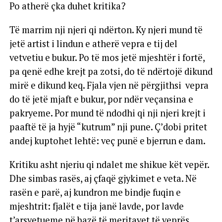
Po atherë çka duhet kritika?
Të marrim nji njeri qi ndërton. Ky njeri mund të
jetë artist i lindun e atherë vepra e tij del
vetvetiu e bukur. Po të mos jetë mjeshtër i fortë,
pa qenë edhe krejt pa zotsi, do të ndërtojë dikund
mirë e dikund keq. Fjala vjen në përgjithsi vepra
do të jetë mjaft e bukur, por ndër veçansina e
pakryeme. Por mund të ndodhi qi nji njeri krejt i
paaftë të ja hyjë “kutrum” nji pune. Ç’dobi pritet
andej kuptohet lehtë: veç punë e bjerrun e dam.
Kritiku asht njeriu qi ndalet me shikue kët vepër.
Dhe simbas rasës, aj çfaqë gjykimet e veta. Në
rasën e parë, aj kundron me bindje fuqin e
mjeshtrit: fjalët e tija janë lavde, por lavde
t’arsyetueme në bazë të meritavet të veprës.