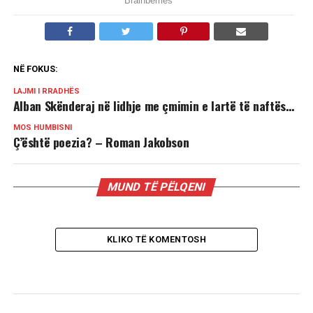
NË FOKUS:
LAJMI I RRADHËS
Alban Skënderaj në lidhje me çmimin e lartë të naftës…
MOS HUMBISNI
Ç’është poezia? – Roman Jakobson
MUND TË PËLQENI
KLIKO TË KOMENTOSH