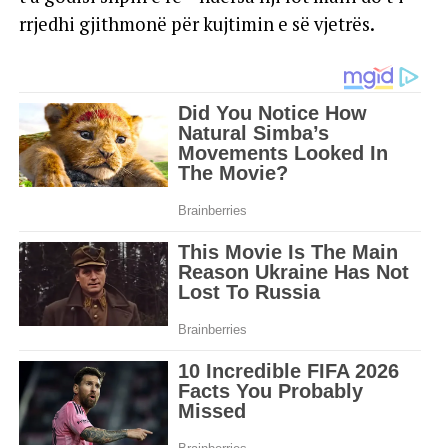
rrjedhi gjithmonë për kujtimin e së vjetrës.