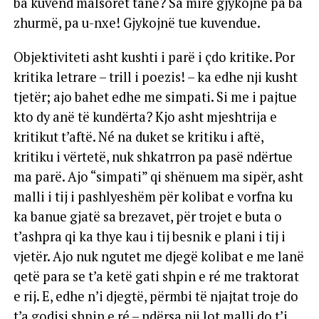
bâ kuvend malsorët tanë? Sa mirë gjykojnë pa bâ
zhurmë, pa u-nxe! Gjykojnë tue kuvendue.
Objektiviteti asht kushti i parë i çdo kritike. Por
kritika letrare – trill i poezis! – ka edhe nji kusht
tjetër; ajo bahet edhe me simpati. Si me i pajtue
kto dy anë të kundërta? Kjo asht mjeshtrija e
kritikut t’aftë. Né na duket se kritiku i aftë,
kritiku i vërtetë, nuk shkatrron pa pasë ndërtue
ma parë. Ajo “simpati” qi shënuem ma sipër, asht
malli i tij i pashlyeshëm për kolibat e vorfna ku
ka banue gjatë sa brezavet, për trojet e buta o
t’ashpra qi ka thye kau i tij besnik e plani i tij i
vjetër. Ajo nuk ngutet me djegë kolibat e me lanë
qetë para se t’a ketë gati shpin e ré me traktorat
e rij. E, edhe n’i djegtë, përmbi të njajtat troje do
t’a godisi shpin e ré – ndërsa nji lot malli do t’i