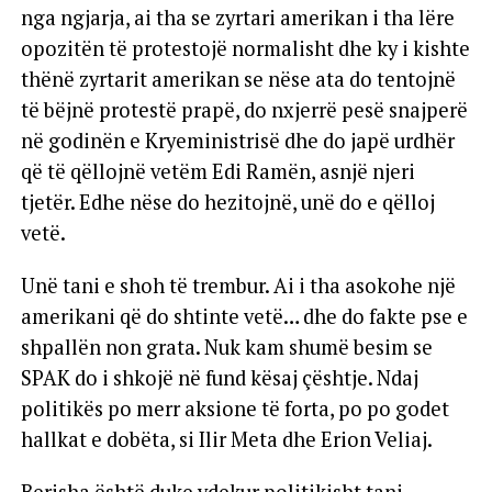
nga ngjarja, ai tha se zyrtari amerikan i tha lëre
opozitën të protestojë normalisht dhe ky i kishte
thënë zyrtarit amerikan se nëse ata do tentojnë
të bëjnë protestë prapë, do nxjerrë pesë snajperë
në godinën e Kryeministrisë dhe do japë urdhër
që të qëllojnë vetëm Edi Ramën, asnjë njeri
tjetër. Edhe nëse do hezitojnë, unë do e qëlloj
vetë.
Unë tani e shoh të trembur. Ai i tha asokohe një
amerikani që do shtinte vetë… dhe do fakte pse e
shpallën non grata. Nuk kam shumë besim se
SPAK do i shkojë në fund kësaj çështje. Ndaj
politikës po merr aksione të forta, po po godet
hallkat e dobëta, si Ilir Meta dhe Erion Veliaj.