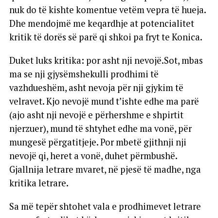
nuk do të kishte komentue vetëm vepra të hueja.
Dhe mendojmë me keqardhje at potencialitet
kritik të dorës së parë qi shkoi pa fryt te Konica.
Duket luks kritika: por asht nji nevojë.Sot, mbas
ma se nji gjysëmshekulli prodhimi të
vazhdueshëm, asht nevoja për nji gjykim të
velravet. Kjo nevojë mund t’ishte edhe ma parë
(ajo asht nji nevojë e përhershme e shpirtit
njerzuer), mund të shtyhet edhe ma vonë, për
mungesë përgatitjeje. Por mbetë gjithnji nji
nevojë qi, heret a vonë, duhet përmbushë.
Gjallnija letrare mvaret, në pjesë të madhe, nga
kritika letrare.
Sa më tepër shtohet vala e prodhimevet letrare