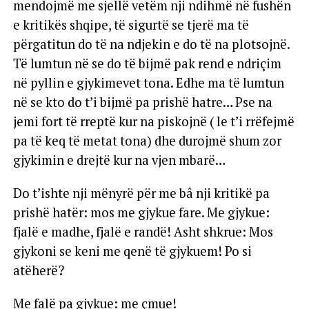
mendojmë me sjellë vetëm nji ndihmë në fushën
e kritikës shqipe, të sigurtë se tjerë ma të
përgatitun do të na ndjekin e do të na plotsojnë.
Të lumtun në se do të bijmë pak rend e ndriçim
në pyllin e gjykimevet tona. Edhe ma të lumtun
në se kto do t’i bijmë pa prishë hatre… Pse na
jemi fort të rreptë kur na piskojnë ( le t’i rrëfejmë
pa të keq të metat tona) dhe durojmë shum zor
gjykimin e drejtë kur na vjen mbarë…
Do t’ishte nji mënyrë për me bâ nji kritikë pa
prishë hatër: mos me gjykue fare. Me gjykue:
fjalë e madhe, fjalë e randë! Asht shkrue: Mos
gjykoni se keni me qenë të gjykuem! Po si
atëherë?
Me falë pa gjykue: me çmue!