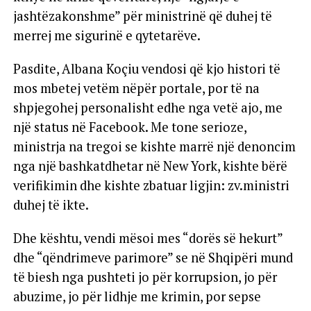
jashtëzakonshme” për ministrinë që duhej të
merrej me sigurinë e qytetarëve.
Pasdite, Albana Koçiu vendosi që kjo histori të
mos mbetej vetëm nëpër portale, por të na
shpjegohej personalisht edhe nga vetë ajo, me
një status në Facebook. Me tone serioze,
ministrja na tregoi se kishte marrë një denoncim
nga një bashkatdhetar në New York, kishte bërë
verifikimin dhe kishte zbatuar ligjin: zv.ministri
duhej të ikte.
Dhe kështu, vendi mësoi mes “dorës së hekurt”
dhe “qëndrimeve parimore” se në Shqipëri mund
të biesh nga pushteti jo për korrupsion, jo për
abuzime, jo për lidhje me krimin, por sepse