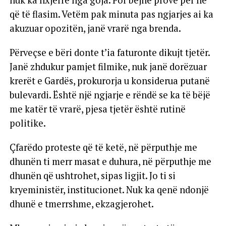
nuk ka nxjerrë nga goja. Por bëjnë provë për ne
që të flasim. Vetëm pak minuta pas ngjarjes ai ka
akuzuar opozitën, janë vrarë nga brenda.
Përveçse e bëri donte t’ia faturonte dikujt tjetër.
Janë zhdukur pamjet filmike, nuk janë dorëzuar
krerët e Gardës, prokurorja u konsiderua putanë
bulevardi. Është një ngjarje e rëndë se ka të bëjë
me katër të vrarë, pjesa tjetër është rutinë
politike.
Çfarëdo proteste që të ketë, në përputhje me
dhunën ti merr masat e duhura, në përputhje me
dhunën që ushtrohet, sipas ligjit. Jo ti si
kryeministër, institucionet. Nuk ka qenë ndonjë
dhunë e tmerrshme, ekzagjerohet.