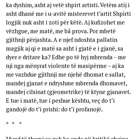
ka dyshim, asht aj vetë shpirt artisti. Vetëm atij i
asht dhanë me i u-avitë misterevet t’artit Shpirti
logjik nuk asht i zoti për këtë. Aj kufizohet me
vëzhgue, me matë, me bâ prova. Por mbetë
gjithnji përjashta. A e njef ndoshta pallatin
magjik aj qi e matë sa asht i gjatë e i gjanë, sa
dyer e dritare ka? Edhe po të hyj mbrenda – me
nji nga mënyrat violente të masipërme – aj ka
me vazhdue gjithnji me njehë dhomat e sallat,
mandej gjanat e ndryshme mbrenda dhomavet,
mandej cilsinat (gjeometrike) të ktyne gjanavet.
E tue i matë, tue i peshue kështu, veç do t’i
gandojë do t’i prishi: do t’i profanojë.
* * *