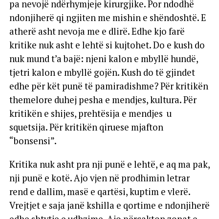
pa nevojë ndërhymjeje kirurgjike. Por ndodhë
ndonjiherë qi ngjiten me mishin e shëndoshtë. E
atherë asht nevoja me e dlirë. Edhe kjo farë
kritike nuk asht e lehtë si kujtohet. Do e kush do
nuk mund t’a bajë: njeni kalon e mbyllë hundë,
tjetri kalon e mbyllë gojën. Kush do të gjindet
edhe për kët punë të pamiradishme? Për kritikën
themelore duhej pesha e mendjes, kultura. Për
kritikën e shijes, prehtësija e mendjes u
squetsija. Për kritikën qiruese mjafton
“bonsensi”.
Kritika nuk asht pra nji punë e lehtë, e aq ma pak,
nji punë e kotë. Ajo vjen në prodhimin letrar
rend e dallim, masë e qartësi, kuptim e vlerë.
Vrejtjet e saja janë kshilla e qortime e ndonjiherë