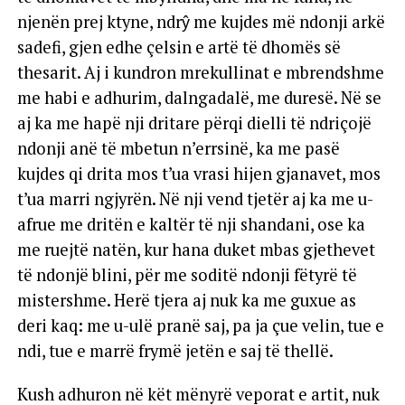
njenën prej ktyne, ndrŷ me kujdes më ndonji arkë
sadefi, gjen edhe çelsin e artë të dhomës së
thesarit. Aj i kundron mrekullinat e mbrendshme
me habi e adhurim, dalngadalë, me duresë. Në se
aj ka me hapë nji dritare përqi dielli të ndriçojë
ndonji anë të mbetun n’errsinë, ka me pasë
kujdes qi drita mos t’ua vrasi hijen gjanavet, mos
t’ua marri ngjyrën. Në nji vend tjetër aj ka me u-
afrue me dritën e kaltër të nji shandani, ose ka
me ruejtë natën, kur hana duket mbas gjethevet
të ndonjë blini, për me soditë ndonji fëtyrë të
mistershme. Herë tjera aj nuk ka me guxue as
deri kaq: me u-ulë pranë saj, pa ja çue velin, tue e
ndi, tue e marrë frymë jetën e saj të thellë.
Kush adhuron në kët mënyrë veporat e artit, nuk