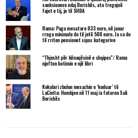
sanksioneve ndaj Berishës, ato tregojnë
fajet e tij, jo të SHBA
Rama: Paga mesatare 833 euro, në janar
rroga minimale do të jetë 500 euro. Ja sa do
të rriten pensionet sipas kategorive
“Thjesht për kënaqësinë e shqipes”/ Rama
njofton botimin e një libri
Kokalari zbulon mesazhin e ‘koduar’ të
LaCivita: Humbjen në 11 maj ia faturon Sali
Berishës