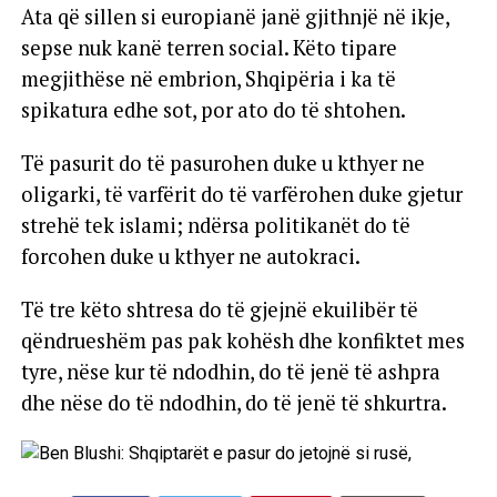
Ata që sillen si europianë janë gjithnjë në ikje,
sepse nuk kanë terren social. Këto tipare
megjithëse në embrion, Shqipëria i ka të
spikatura edhe sot, por ato do të shtohen.
Të pasurit do të pasurohen duke u kthyer ne
oligarki, të varfërit do të varfërohen duke gjetur
strehë tek islami; ndërsa politikanët do të
forcohen duke u kthyer ne autokraci.
Të tre këto shtresa do të gjejnë ekuilibër të
qëndrueshëm pas pak kohësh dhe konfiktet mes
tyre, nëse kur të ndodhin, do të jenë të ashpra
dhe nëse do të ndodhin, do të jenë të shkurtra.