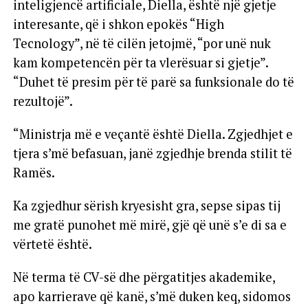
inteligjencë artificiale, Diella, është një gjetje
interesante, që i shkon epokës “High
Tecnology”, në të cilën jetojmë, “por unë nuk
kam kompetencën për ta vlerësuar si gjetje”.
“Duhet të presim për të parë sa funksionale do të
rezultojë”.
“Ministrja më e veçantë është Diella. Zgjedhjet e
tjera s’më befasuan, janë zgjedhje brenda stilit të
Ramës.
Ka zgjedhur sërish kryesisht gra, sepse sipas tij
me gratë punohet më mirë, gjë që unë s’e di sa e
vërtetë është.
Në terma të CV-së dhe përgatitjes akademike,
apo karrierave që kanë, s’më duken keq, sidomos