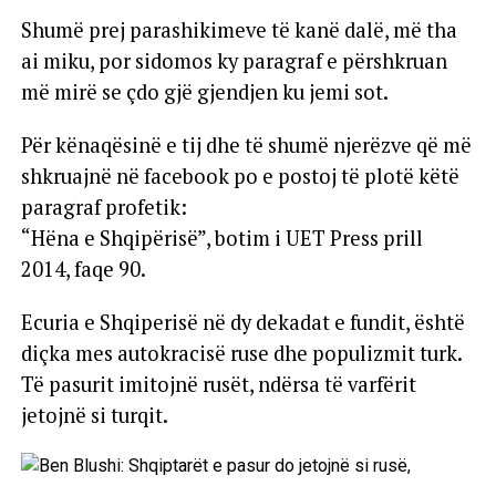
Shumë prej parashikimeve të kanë dalë, më tha
ai miku, por sidomos ky paragraf e përshkruan
më mirë se çdo gjë gjendjen ku jemi sot.
Për kënaqësinë e tij dhe të shumë njerëzve që më
shkruajnë në facebook po e postoj të plotë këtë
paragraf profetik:
“Hëna e Shqipërisë”, botim i UET Press prill
2014, faqe 90.
Ecuria e Shqiperisë në dy dekadat e fundit, është
diçka mes autokracisë ruse dhe populizmit turk.
Të pasurit imitojnë rusët, ndërsa të varfërit
jetojnë si turqit.