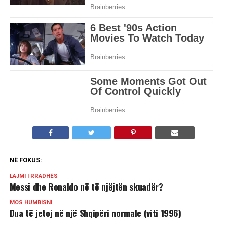
NË FOKUS:
LAJMI I RRADHËS
Messi dhe Ronaldo në të njëjtën skuadër?
MOS HUMBISNI
Dua të jetoj në një Shqipëri normale (viti 1996)