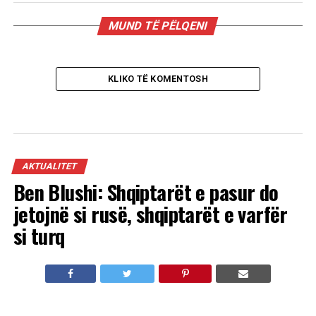
MUND TË PËLQENI
KLIKO TË KOMENTOSH
AKTUALITET
Ben Blushi: Shqiptarët e pasur do
jetojnë si rusë, shqiptarët e varfër
si turq