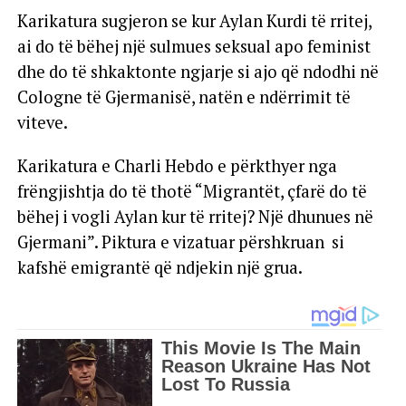
Karikatura sugjeron se kur Aylan Kurdi të rritej,
ai do të bëhej një sulmues seksual apo feminist
dhe do të shkaktonte ngjarje si ajo që ndodhi në
Cologne të Gjermanisë, natën e ndërrimit të
viteve.
Karikatura e Charli Hebdo e përkthyer nga
frëngjishtja do të thotë “Migrantët, çfarë do të
bëhej i vogli Aylan kur të rritej? Një dhunues në
Gjermani”. Piktura e vizatuar përshkruan si
kafshë emigrantë që ndjekin një grua.