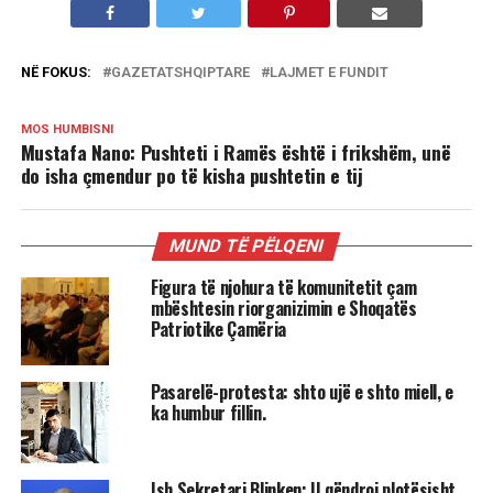
NË FOKUS:
GAZETATSHQIPTARE
LAJMET E FUNDIT
MOS HUMBISNI
Mustafa Nano: Pushteti i Ramës është i frikshëm, unë
do isha çmendur po të kisha pushtetin e tij
MUND TË PËLQENI
Figura të njohura të komunitetit çam
mbështesin riorganizimin e Shoqatës
Patriotike Çamëria
Pasarelë-protesta: shto ujë e shto miell, e
ka humbur fillin.
Ish Sekretari Blinken: U qëndroj plotësisht