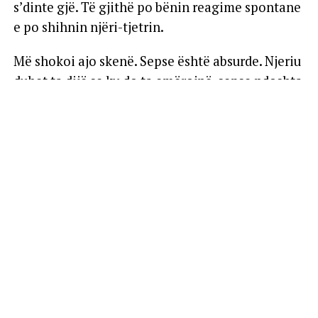
s’dinte gjë. Të gjithë po bënin reagime spontane
e po shihnin njëri-tjetrin.
Më shokoi ajo skenë. Sepse është absurde. Njeriu
duhet ta dijë se ku do ta emërojnë, sepse ndoshta
mund të ketë arsye ta refuzojë një post të
caktuar.
Edhe nëse nuk e refuzon, robi ka nevojë të dijë
kohë përpara, në mënyrë që të përgatitet, të
vrasë mendjen, të planifikojë risitë, nismat,
reformat.
Nëse kjo nuk ndodh, atëherë i bie që nuk ka pse
ta vrasin mendjen, pasi e vret tjetërkush. E vret
mendjen Rama për ta.