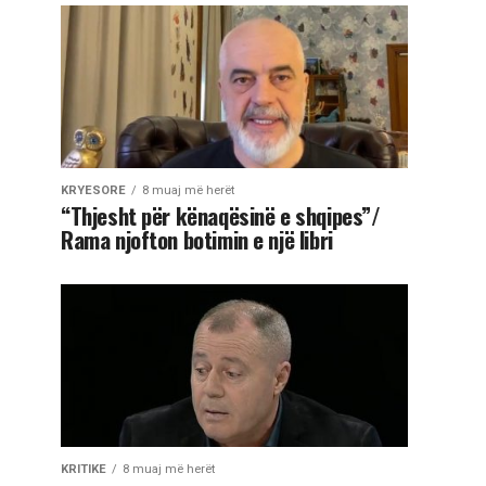
KRYESORE
8 muaj më herët
“Thjesht për kënaqësinë e shqipes”/
Rama njofton botimin e një libri
KRITIKE
8 muaj më herët