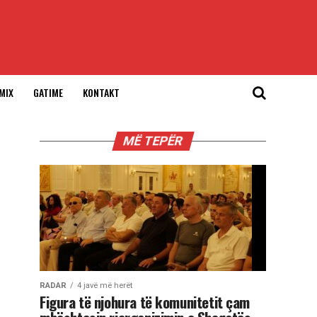
MIX
GATIME
KONTAKT
MË TEPËR
RADAR
4 javë më herët
Figura të njohura të komunitetit çam