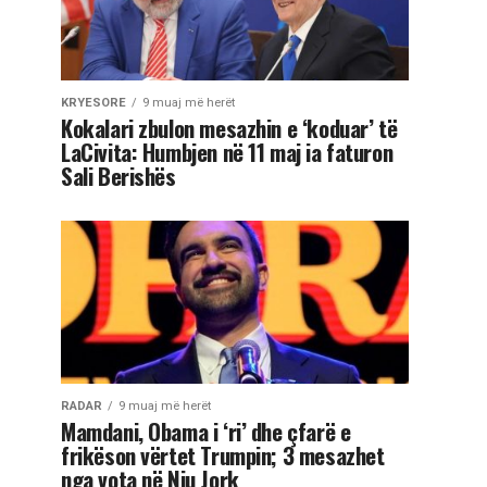
KRYESORE
9 muaj më herët
Kokalari zbulon mesazhin e ‘koduar’ të
LaCivita: Humbjen në 11 maj ia faturon
Sali Berishës
RADAR
9 muaj më herët
Mamdani, Obama i ‘ri’ dhe çfarë e
frikëson vërtet Trumpin; 3 mesazhet
nga vota në Nju Jork