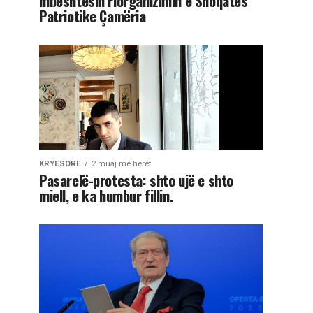
mbështesin riorganizimin e Shoqatës
Patriotike Çamëria
KRYESORE
2 muaj më herët
Pasarelë-protesta: shto ujë e shto
miell, e ka humbur fillin.