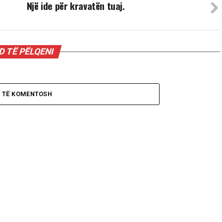
Një ide për kravatën tuaj.
 TË PËLQENI
O TË KOMENTOSH