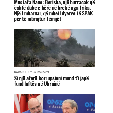
Mustafa Nano: Berisha, një burracak që
është duke e bërë në brekë nga frika.
Një i mbaruar, që mbeti dyerve të SPAK
për të mbrojtur fëmijët
RADAR
8 muaj më herët
Si një aferë korrupsioni mund t’i japë
fund luftës në Ukrainë