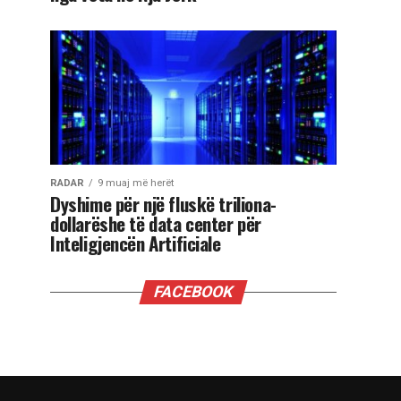
RADAR
9 muaj më herët
Dyshime për një fluskë triliona-
dollarëshe të data center për
Inteligjencën Artificiale
FACEBOOK