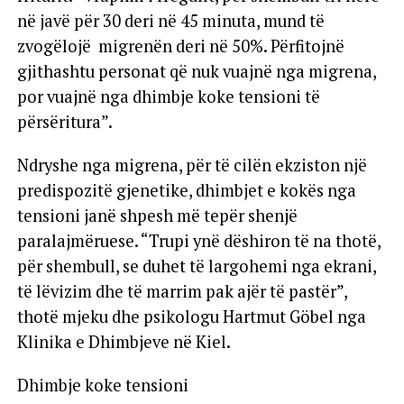
në javë për 30 deri në 45 minuta, mund të
zvogëlojë migrenën deri në 50%. Përfitojnë
gjithashtu personat që nuk vuajnë nga migrena,
por vuajnë nga dhimbje koke tensioni të
përsëritura”.
Ndryshe nga migrena, për të cilën ekziston një
predispozitë gjenetike, dhimbjet e kokës nga
tensioni janë shpesh më tepër shenjë
paralajmëruese. “Trupi ynë dëshiron të na thotë,
për shembull, se duhet të largohemi nga ekrani,
të lëvizim dhe të marrim pak ajër të pastër”,
thotë mjeku dhe psikologu Hartmut Göbel nga
Klinika e Dhimbjeve në Kiel.
Dhimbje koke tensioni