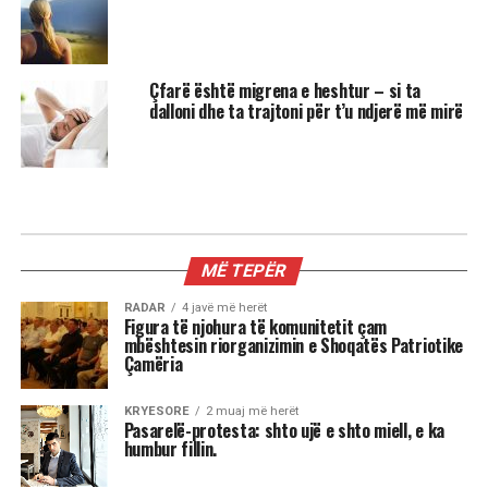
Çfarë është migrena e heshtur – si ta
dalloni dhe ta trajtoni për t’u ndjerë më mirë
MIX
3 shenjat më xheloze të horoskopit