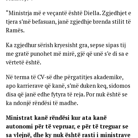
“Ministrja më e veçantë është Diella. Zgjedhjet e
tjera s’më befasuan, janë zgjedhje brenda stilit të
Ramës.
Ka zgjedhur sërish kryesisht gra, sepse sipas tij
me gratë punohet më mirë, gjë që unë s’e di sa e
vërtetë është.
Në terma të CV-së dhe përgatitjes akademike,
apo karrierave që kanë, s’më duken keq, sidomos
disa që janë edhe fytyra të reja. Por nuk është se
ka ndonjë rëndësi të madhe.
Ministrat kanë rëndësi kur ata kanë
autonomi për të vepruar, e për të treguar se
sa vlejnë, dhe ky nuk është rasti i ministrave