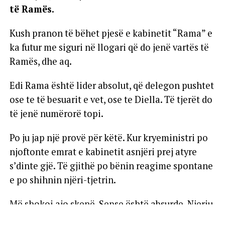
të Ramës.
Kush pranon të bëhet pjesë e kabinetit “Rama” e
ka futur me siguri në llogari që do jenë vartës të
Ramës, dhe aq.
Edi Rama është lider absolut, që delegon pushtet
ose te të besuarit e vet, ose te Diella. Të tjerët do
të jenë numërorë topi.
Po ju jap një provë për këtë. Kur kryeministri po
njoftonte emrat e kabinetit asnjëri prej atyre
s’dinte gjë. Të gjithë po bënin reagime spontane
e po shihnin njëri-tjetrin.
Më shokoi ajo skenë. Sepse është absurde. Njeriu
duhet ta dijë se ku do ta emërojnë, sepse ndoshta