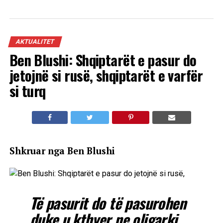
AKTUALITET
Ben Blushi: Shqiptarët e pasur do
jetojnë si rusë, shqiptarët e varfër
si turq
Shkruar nga Ben Blushi
Të pasurit do të pasurohen
duke u kthyer ne oligarki,