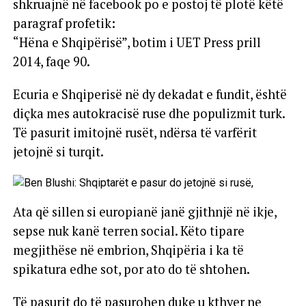
shkruajnë në facebook po e postoj të plotë këtë
paragraf profetik:
“Hëna e Shqipërisë”, botim i UET Press prill
2014, faqe 90.
Ecuria e Shqiperisë në dy dekadat e fundit, është
diçka mes autokracisë ruse dhe populizmit turk.
Të pasurit imitojnë rusët, ndërsa të varfërit
jetojnë si turqit.
Ata që sillen si europianë janë gjithnjë në ikje,
sepse nuk kanë terren social. Këto tipare
megjithëse në embrion, Shqipëria i ka të
spikatura edhe sot, por ato do të shtohen.
Të pasurit do të pasurohen duke u kthyer ne