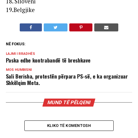
18. Slloveni
19.Belgjike
NË FOKUS:
LAJMI I RRADHËS
Paska edhe kontrabandë të breshkave
MOS HUMBISNI
Sali Berisha, protestën përpara PS-së, e ka organizuar
Shkëlqim Meta.
MUND TË PËLQENI
KLIKO TË KOMENTOSH