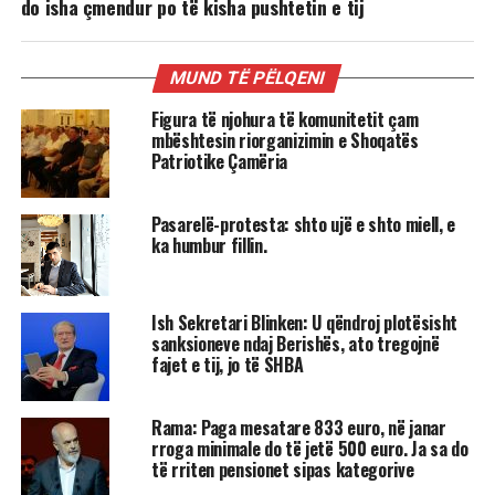
do isha çmendur po të kisha pushtetin e tij
MUND TË PËLQENI
Figura të njohura të komunitetit çam
mbështesin riorganizimin e Shoqatës
Patriotike Çamëria
Pasarelë-protesta: shto ujë e shto miell, e
ka humbur fillin.
Ish Sekretari Blinken: U qëndroj plotësisht
sanksioneve ndaj Berishës, ato tregojnë
fajet e tij, jo të SHBA
Rama: Paga mesatare 833 euro, në janar
rroga minimale do të jetë 500 euro. Ja sa do
të rriten pensionet sipas kategorive