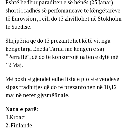
Është hedhur paraditen e së hënës (25 Janar)
shorti i radhës së perfomancave te këngëtarëve
të Eurovsion , i cili do të zhvillohet në Stokholm
të Suedisë.
Shqipëria që do të prezantohet këtë vit nga
këngëtarja Eneda Tarifa me këngën e saj
“Përrallë”, që do të konkurrojë natën e dytë më
12 Maj.
Më poshtë gjendet edhe lista e plotë e vendeve
sipas rradhitjes që do të prezantohen në 10,12
maj në netët gjysmëfinale.
Nata e parë
:
1.
Kroaci
2. Finlande