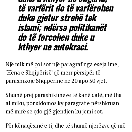
të varfërit do të varfërohen
duke gjetur strehë tek
islami; ndërsa politikanët
do të forcohen duke u
kthyer ne autokraci.
Një mik më çoi sot një paragraf nga eseja ime,
‘Hëna e Shqipërisë’ që merr përsipër të
parashikojë Shqipërinë në 20 apo 50 vjet.
Shumë prej parashikimeve të kanë dalë, më tha
ai miku, por sidomos ky paragraf e përshkruan
më mirë se çdo gjë gjendjen ku jemi sot.
Për kënaqësinë e tij dhe të shumë njerëzve që më