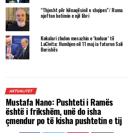
“Thjesht për kënaqësinë e shqipes”/ Rama
njofton botimin e një libri
Kokalari zbulon mesazhin e ‘koduar’ të
LaCivita: Humbjen në 11 maj ia faturon Sali
Berishës
AKTUALITET
Mustafa Nano: Pushteti i Ramës
është i frikshëm, unë do isha
çmendur po të kisha pushtetin e tij