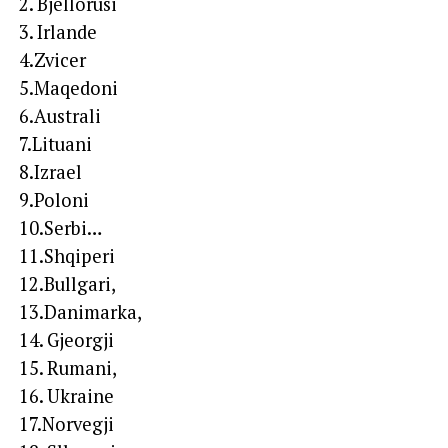
2. Bjellorusi
3. Irlande
4.Zvicer
5.Maqedoni
6.Australi
7.Lituani
8.Izrael
9.Poloni
10.Serbi…
11.Shqiperi
12.Bullgari,
13.Danimarka,
14. Gjeorgji
15. Rumani,
16. Ukraine
17.Norvegji