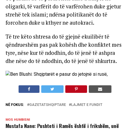
oligarki, të varfërit do të varfërohen duke gjetur
strehë tek islami; ndërsa politikanët do të
forcohen duke u kthyer ne autokraci.
Të tre këto shtresa do të gjejnë ekuilibër të
qëndrueshëm pas pak kohësh dhe konfiktet mes
tyre, nëse kur të ndodhin, do të jenë të ashpra
dhe nëse do të ndodhin, do të jenë të shkurtra.
NË FOKUS:
GAZETATSHQIPTARE
LAJMET E FUNDIT
MOS HUMBISNI
Mustafa Nano: Pushteti i Ramës është i frikshëm, unë