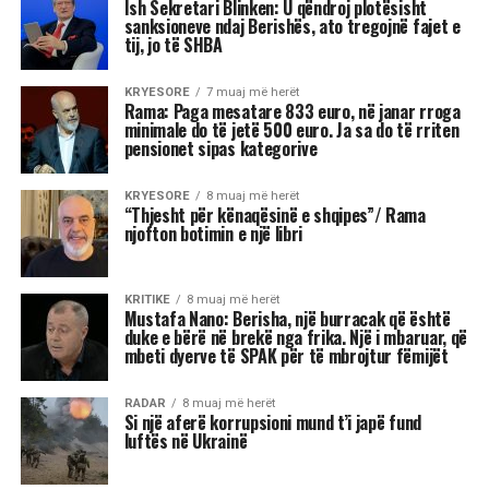
Ish Sekretari Blinken: U qëndroj plotësisht
sanksioneve ndaj Berishës, ato tregojnë fajet e
tij, jo të SHBA
KRYESORE
7 muaj më herët
Rama: Paga mesatare 833 euro, në janar rroga
minimale do të jetë 500 euro. Ja sa do të rriten
pensionet sipas kategorive
KRYESORE
8 muaj më herët
“Thjesht për kënaqësinë e shqipes”/ Rama
njofton botimin e një libri
KRITIKE
8 muaj më herët
Mustafa Nano: Berisha, një burracak që është
duke e bërë në brekë nga frika. Një i mbaruar, që
mbeti dyerve të SPAK për të mbrojtur fëmijët
RADAR
8 muaj më herët
Si një aferë korrupsioni mund t’i japë fund
luftës në Ukrainë