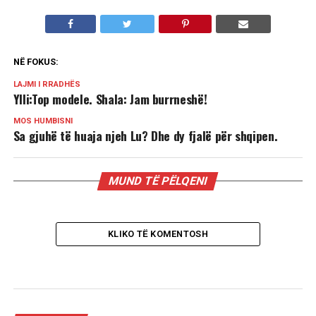
NË FOKUS:
LAJMI I RRADHËS
Ylli:Top modele. Shala: Jam burrneshë!
MOS HUMBISNI
Sa gjuhë të huaja njeh Lu? Dhe dy fjalë për shqipen.
MUND TË PËLQENI
KLIKO TË KOMENTOSH