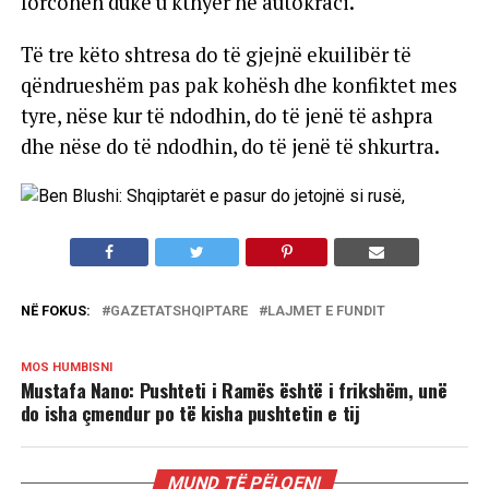
forcohen duke u kthyer ne autokraci.
Të tre këto shtresa do të gjejnë ekuilibër të
qëndrueshëm pas pak kohësh dhe konfiktet mes
tyre, nëse kur të ndodhin, do të jenë të ashpra
dhe nëse do të ndodhin, do të jenë të shkurtra.
NË FOKUS:
GAZETATSHQIPTARE
LAJMET E FUNDIT
MOS HUMBISNI
Mustafa Nano: Pushteti i Ramës është i frikshëm, unë
do isha çmendur po të kisha pushtetin e tij
MUND TË PËLQENI