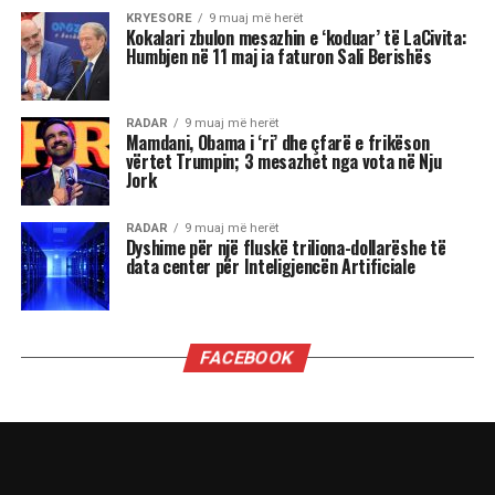
KRYESORE
9 muaj më herët
Kokalari zbulon mesazhin e ‘koduar’ të LaCivita:
Humbjen në 11 maj ia faturon Sali Berishës
RADAR
9 muaj më herët
Mamdani, Obama i ‘ri’ dhe çfarë e frikëson
vërtet Trumpin; 3 mesazhet nga vota në Nju
Jork
RADAR
9 muaj më herët
Dyshime për një fluskë triliona-dollarëshe të
data center për Inteligjencën Artificiale
FACEBOOK