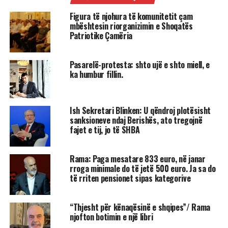
Figura të njohura të komunitetit çam
mbështesin riorganizimin e Shoqatës
Patriotike Çamëria
Pasarelë-protesta: shto ujë e shto miell, e
ka humbur fillin.
Ish Sekretari Blinken: U qëndroj plotësisht
sanksioneve ndaj Berishës, ato tregojnë
fajet e tij, jo të SHBA
Rama: Paga mesatare 833 euro, në janar
rroga minimale do të jetë 500 euro. Ja sa do
të rriten pensionet sipas kategorive
“Thjesht për kënaqësinë e shqipes”/ Rama
njofton botimin e një libri