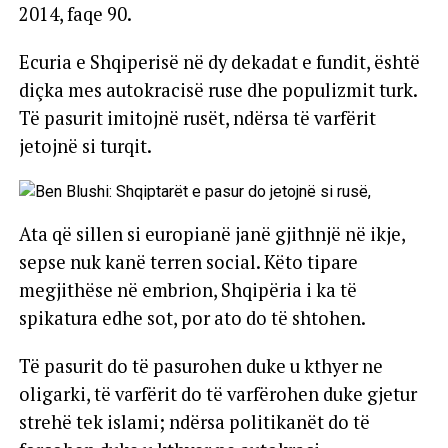
2014, faqe 90.
Ecuria e Shqiperisë në dy dekadat e fundit, është
diçka mes autokracisë ruse dhe populizmit turk.
Të pasurit imitojnë rusët, ndërsa të varfërit
jetojnë si turqit.
Ata që sillen si europianë janë gjithnjë në ikje,
sepse nuk kanë terren social. Këto tipare
megjithëse në embrion, Shqipëria i ka të
spikatura edhe sot, por ato do të shtohen.
Të pasurit do të pasurohen duke u kthyer ne
oligarki, të varfërit do të varfërohen duke gjetur
strehë tek islami; ndërsa politikanët do të