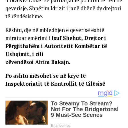
TIRANE-
Duket se partia çame po fiton terren në
qeverisje. Shpëtim Idrizit i janë dhënë dy drejtori
të rëndësishme.
Kështu, dje në mbledhjen e qeverisë është
miratuar emërimi i
Isuf Shehut, Drejtor i
Përgjithshëm i Autoritetit Kombëtar të
Ushqimit, i cili
zëvendësoi Afrim Bakajn.
Po ashtu mësohet se në krye të
Inspektoriatit të Kontrollit të Cilësisë