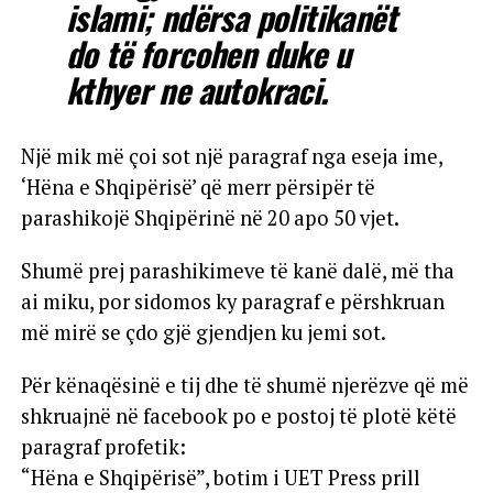
islami; ndërsa politikanët
do të forcohen duke u
kthyer ne autokraci.
Një mik më çoi sot një paragraf nga eseja ime,
‘Hëna e Shqipërisë’ që merr përsipër të
parashikojë Shqipërinë në 20 apo 50 vjet.
Shumë prej parashikimeve të kanë dalë, më tha
ai miku, por sidomos ky paragraf e përshkruan
më mirë se çdo gjë gjendjen ku jemi sot.
Për kënaqësinë e tij dhe të shumë njerëzve që më
shkruajnë në facebook po e postoj të plotë këtë
paragraf profetik:
“Hëna e Shqipërisë”, botim i UET Press prill