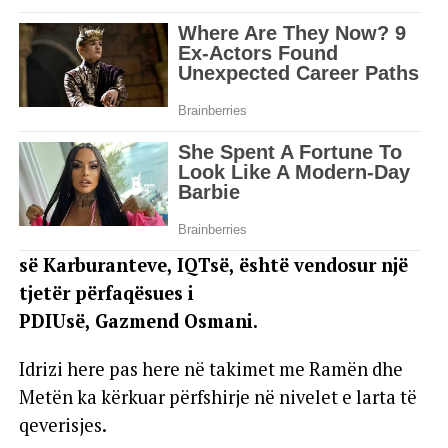
së Karburanteve, IQT­së, është vendosur një
tjetër përfaqësues i
PDIU­së, Gazmend Osmani.
Idrizi here pas here në takimet me Ramën dhe
Metën ka kërkuar përfshirje në nivelet e larta të
qeverisjes.