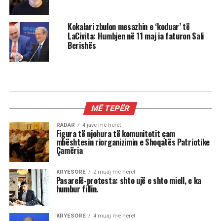
Kokalari zbulon mesazhin e ‘koduar’ të
LaCivita: Humbjen në 11 maj ia faturon Sali
Berishës
MË TEPËR
RADAR
4 javë më herët
Figura të njohura të komunitetit çam
mbështesin riorganizimin e Shoqatës Patriotike
Çamëria
KRYESORE
2 muaj më herët
Pasarelë-protesta: shto ujë e shto miell, e ka
humbur fillin.
KRYESORE
4 muaj më herët