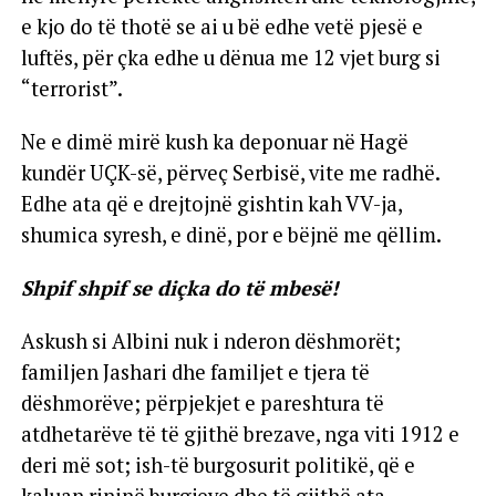
e kjo do të thotë se ai u bë edhe vetë pjesë e
luftës, për çka edhe u dënua me 12 vjet burg si
“terrorist”.
Ne e dimë mirë kush ka deponuar në Hagë
kundër UÇK-së, përveç Serbisë, vite me radhë.
Edhe ata që e drejtojnë gishtin kah VV-ja,
shumica syresh, e dinë, por e bëjnë me qëllim.
Shpif shpif se diçka do të mbesë!
Askush si Albini nuk i nderon dëshmorët;
familjen Jashari dhe familjet e tjera të
dëshmorëve; përpjekjet e pareshtura të
atdhetarëve të të gjithë brezave, nga viti 1912 e
deri më sot; ish-të burgosurit politikë, që e
kaluan rininë burgjeve dhe të gjithë ata