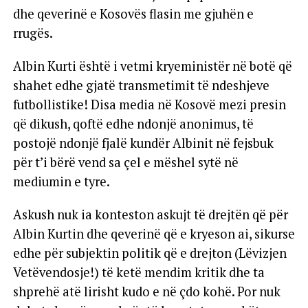
dhe qeverinë e Kosovës flasin me gjuhën e
rrugës.
Albin Kurti është i vetmi kryeministër në botë që
shahet edhe gjatë transmetimit të ndeshjeve
futbollistike! Disa media në Kosovë mezi presin
që dikush, qoftë edhe ndonjë anonimus, të
postojë ndonjë fjalë kundër Albinit në fejsbuk
për t’i bërë vend sa çel e mëshel sytë në
mediumin e tyre.
Askush nuk ia konteston askujt të drejtën që për
Albin Kurtin dhe qeverinë që e kryeson ai, sikurse
edhe për subjektin politik që e drejton (Lëvizjen
Vetëvendosje!) të ketë mendim kritik dhe ta
shprehë atë lirisht kudo e në çdo kohë. Por nuk