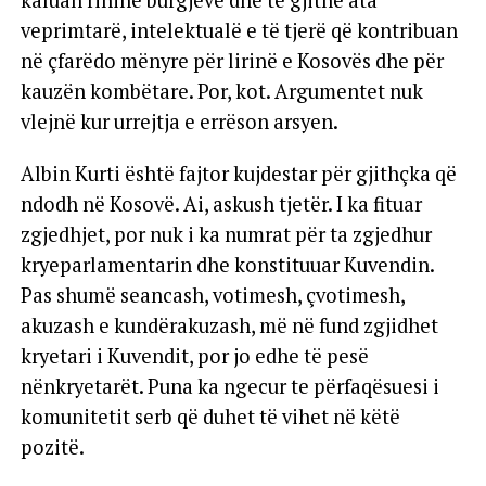
veprimtarë, intelektualë e të tjerë që kontribuan
në çfarëdo mënyre për lirinë e Kosovës dhe për
kauzën kombëtare. Por, kot. Argumentet nuk
vlejnë kur urrejtja e errëson arsyen.
Albin Kurti është fajtor kujdestar për gjithçka që
ndodh në Kosovë. Ai, askush tjetër. I ka fituar
zgjedhjet, por nuk i ka numrat për ta zgjedhur
kryeparlamentarin dhe konstituuar Kuvendin.
Pas shumë seancash, votimesh, çvotimesh,
akuzash e kundërakuzash, më në fund zgjidhet
kryetari i Kuvendit, por jo edhe të pesë
nënkryetarët. Puna ka ngecur te përfaqësuesi i
komunitetit serb që duhet të vihet në këtë
pozitë.