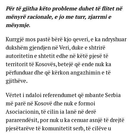
Për të gjitha këto probleme duhet të flitet në
mënyrë racionale, e jo me turr, zjarrmi e
mësymje
.
Kurrgjë mos pastë bërë kjo qeveri, e ka ndryshuar
dukshëm gjendjen në Veri, duke e shtrirë
autoritetin e shtetit edhe në këtë pjesë të
territorit të Kosovës, betejë që ende nuk ka
përfunduar dhe që kërkon angazhimin e të
gjithëve.
Vërtet i ndaloi referendumet që mbante Serbia
më parë në Kosovë dhe nuk e formoi
Asociacionin, të cilin ia lanë në derë
pararendësit, por nuk u ka cenuar asnjë të drejtë
pjesëtarëve të komunitetit serb, të cilëve u