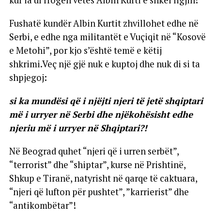
Fushatë kundër Albin Kurtit zhvillohet edhe në
Serbi, e edhe nga militantët e Vuçiqit në “Kosovë
e Metohi”, por kjo s’është temë e këtij
shkrimi.Veç një gjë nuk e kuptoj dhe nuk di si ta
shpjegoj:
si ka mundësi që i njëjti njeri të jetë shqiptari
më i urryer në Serbi dhe njëkohësisht edhe
njeriu më i urryer në Shqiptari?!
Në Beograd quhet “njeri që i urren serbët”,
“terrorist” dhe “shiptar”, kurse në Prishtinë,
Shkup e Tiranë, natyrisht në qarqe të caktuara,
“njeri që lufton për pushtet”, ”karrierist” dhe
“antikombëtar”!