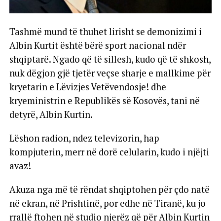
Tashmë mund të thuhet lirisht se demonizimi i
Albin Kurtit është bërë sport nacional ndër
shqiptarë. Ngado që të sillesh, kudo që të shkosh,
nuk dëgjon gjë tjetër veçse sharje e mallkime për
kryetarin e Lëvizjes Vetëvendosje! dhe
kryeministrin e Republikës së Kosovës, tani në
detyrë, Albin Kurtin.
Lëshon radion, ndez televizorin, hap
kompjuterin, merr në dorë celularin, kudo i njëjti
avaz!
Akuza nga më të rëndat shqiptohen për çdo natë
në ekran, në Prishtinë, por edhe në Tiranë, ku jo
rrallë ftohen në studio njerëz që për Albin Kurtin