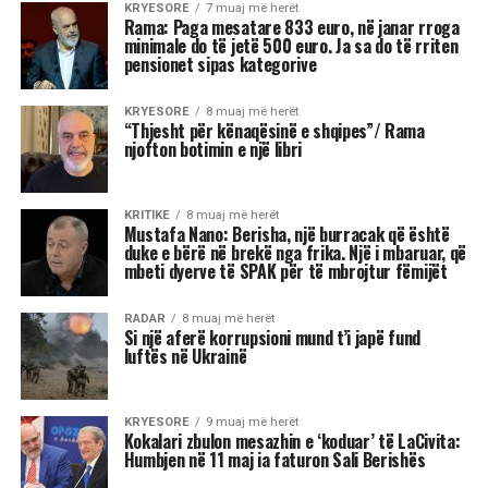
publikun në këtë stacion të jetës së tij.
“Jeta qenka tre ditë: e djeshmja, e sotmja dhe
e nesërmja. E nesërmja nuk dihet. Ta bëjmë
sot atë që kemi për të bërë, mos ta lemë për
nesër. Ta duam më shumë njëri-tjetrin. Ky
ishte stacioni im i 85-të. Po në iksha nga kjo
botë, zemra do më mbetet pas. Do iki me
pishmanllëkun e madh që nuk e pashë këtë
Shqipëri me një demokraci të vërtetë. T’i
lëmë hasmëritë, sepse jeta është e shkurtër,
”
u shpreh aktori i shquar dhe ikona e skenës
shqiptare.
Reshat Arbana është një prej figurave më të
dashura për publikun shqiptar, për kontributin e