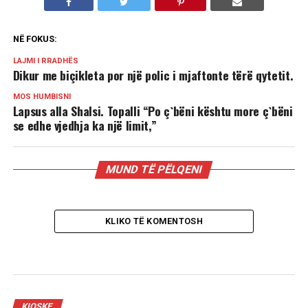
NË FOKUS:
LAJMI I RRADHËS
Dikur me biçikleta por një polic i mjaftonte tërë qytetit.
MOS HUMBISNI
Lapsus alla Shalsi. Topalli “Po ç`bëni kështu more ç`bëni
se edhe vjedhja ka një limit,”
MUND TË PËLQENI
KLIKO TË KOMENTOSH
KIOSKE