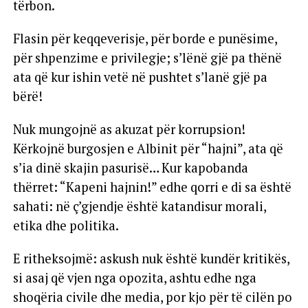
tërbon.
Flasin për keqqeverisje, për borde e punësime,
për shpenzime e privilegje; s’lënë gjë pa thënë
ata që kur ishin vetë në pushtet s’lanë gjë pa
bërë!
Nuk mungojnë as akuzat për korrupsion!
Kërkojnë burgosjen e Albinit për “hajni”, ata që
s’ia dinë skajin pasurisë… Kur kapobanda
thërret: “Kapeni hajnin!” edhe qorri e di sa është
sahati: në ç’gjendje është katandisur morali,
etika dhe politika.
E ritheksojmë: askush nuk është kundër kritikës,
si asaj që vjen nga opozita, ashtu edhe nga
shoqëria civile dhe media, por kjo për të cilën po