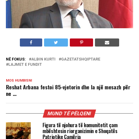
NË FOKUS:
ALBIN KURTI
GAZETATSHQIPTARE
LAJMET E FUNDIT
MOS HUMBISNI
Reshat Arbana festoi 85-vjetorin dhe la një mesazh për
ne …
MUND TË PËLQENI
Figura të njohura të komunitetit çam
mbështesin riorganizimin e Shoqatës
Patriotike Çamëria