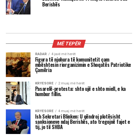
Berishës
KIOSKE
Reshat Arbana festoi 85-vjetorin
dhe la një mesazh për ne …
“Nderi i Kombit” Reshat Arbana, teksa festoi 85-
vjetorin e lindjes, mes emocionesh, kujtimesh
dhe lotësh, përcolli mesazhe të forta për