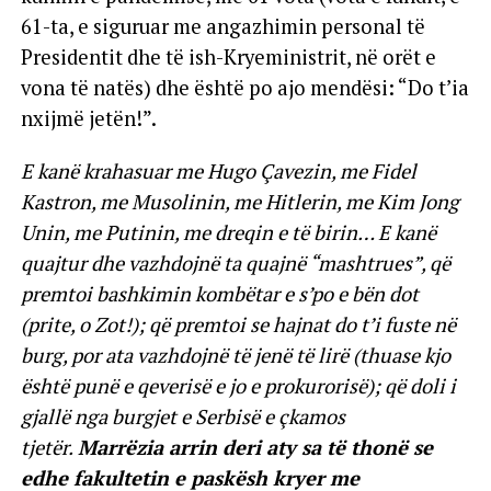
61-ta, e siguruar me angazhimin personal të
Presidentit dhe të ish-Kryeministrit, në orët e
vona të natës) dhe është po ajo mendësi: “Do t’ia
nxijmë jetën!”.
E kanë krahasuar me Hugo Çavezin, me Fidel
Kastron, me Musolinin, me Hitlerin, me Kim Jong
Unin, me Putinin, me dreqin e të birin… E kanë
quajtur dhe vazhdojnë ta quajnë “mashtrues”, që
premtoi bashkimin kombëtar e s’po e bën dot
(prite, o Zot!); që premtoi se hajnat do t’i fuste në
burg, por ata vazhdojnë të jenë të lirë (thuase kjo
është punë e qeverisë e jo e prokurorisë); që doli i
gjallë nga burgjet e Serbisë e çkamos
tjetër.
Marrëzia arrin deri aty sa të thonë se
edhe fakultetin e paskësh kryer me