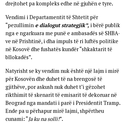
drejtohet pa kompleks edhe në gjuhën e tyre.
Vendimi i Departamentit të Shtetit për
“pezullimin
e dialogut strategjik”,
i bërë publik
nga e ngarkuara me punë e ambasadës së SHBA-
ve në Prishtinë, i dha impuls të ri luftës politike
në Kosovë dhe fushatës kundër “shkaktarit të
bllokadës”.
Natyrisht se ky vendim nuk është një lajm i mirë
për Kosovën dhe duhet të na brengosë të
gjithëve, por askush nuk duhet t’i gëzohet
rikthimit të skenarit të emisarit të dekoruar në
Beograd nga mandati i parë i Presidentit Tramp.
Ende pa u përhapur mirë lajmi, shpërtheu
cunami: “
Ja ku na solli!
”.