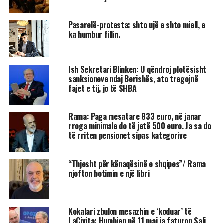
Pasarelë-protesta: shto ujë e shto miell, e
ka humbur fillin.
Ish Sekretari Blinken: U qëndroj plotësisht
sanksioneve ndaj Berishës, ato tregojnë
fajet e tij, jo të SHBA
Rama: Paga mesatare 833 euro, në janar
rroga minimale do të jetë 500 euro. Ja sa do
të rriten pensionet sipas kategorive
“Thjesht për kënaqësinë e shqipes”/ Rama
njofton botimin e një libri
Kokalari zbulon mesazhin e ‘koduar’ të
LaCivita: Humbjen në 11 maj ia faturon Sali