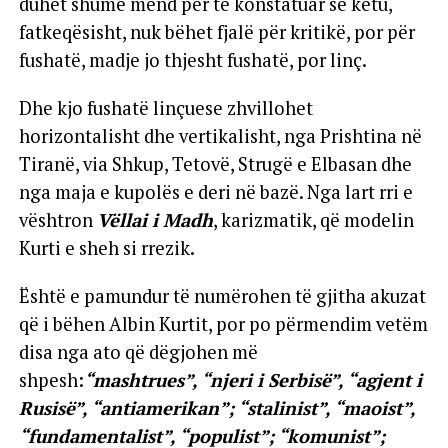
duhet shumë mend për të konstatuar se këtu,
fatkeqësisht, nuk bëhet fjalë për kritikë, por për
fushatë, madje jo thjesht fushatë, por linç.
Dhe kjo fushatë linçuese zhvillohet
horizontalisht dhe vertikalisht, nga Prishtina në
Tiranë, via Shkup, Tetovë, Strugë e Elbasan dhe
nga maja e kupolës e deri në bazë. Nga lart rri e
vështron
Vëllai i Madh
, karizmatik, që modelin
Kurti e sheh si rrezik.
Është e pamundur të numërohen të gjitha akuzat
që i bëhen Albin Kurtit, por po përmendim vetëm
disa nga ato që dëgjohen më
shpesh:
“mashtrues”, “njeri i Serbisë”, “agjent i
Rusisë”, “antiamerikan”; “stalinist”, “maoist”,
“fundamentalist”, “populist”; “komunist”;