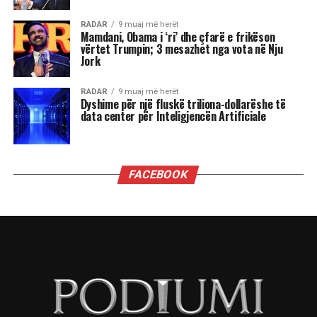
tij të çmuar në kinematografi dhe teatër.
Ai ka sjellë në jetë mbi 40 personazhe në film
dhe qindra role në skenë, duke u bërë një simbol i
gjallë i shpirtit popullor, burrërisë, dhimbjes,
revoltës dhe dashurisë për vendin.
Në 85-vjetorit e lindjes së tij, Arkivi Qendror
Shtetëror i Filmit e uroi aktorin duke shfaqur
dokumentarin “Përballë”, ku vetë Reshat Arbana
ndalet tek rolet më të spikatura të karrierës së
tij.
NË FOKUS:
RESHAT ARBANA
LAJMI I RRADHËS