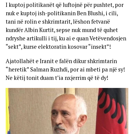
I kuptoj politikanët që luftojnë për pushtet, por
nuk e kuptoj ish-politikanin Ben Blushi, i cili,
tani në rolin e shkrimtarit, lëshon fetvanë
kundër Albin Kurtit, sepse nuk mund të quhet
ndryshe artikulli i tij, ku ai e quan Vetëvendosjen
“sekt”, kurse elektoratin kosovar “insekt”!
Ajatollahët e Iranit e falën dikur shkrimtarin
“heretik” Salman Ruzhdi, por ai mbeti pa një sy!
Ne këtij tonit duam t’ia nxjerrim që të dy!