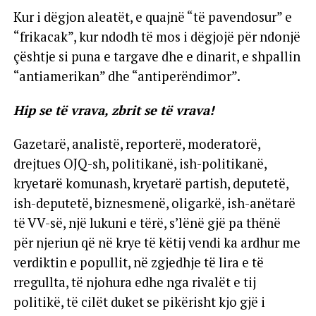
Kur i dëgjon aleatët, e quajnë “të pavendosur” e
“frikacak”, kur ndodh të mos i dëgjojë për ndonjë
çështje si puna e targave dhe e dinarit, e shpallin
“antiamerikan” dhe “antiperëndimor”.
Hip se të vrava, zbrit se të vrava!
Gazetarë, analistë, reporterë, moderatorë,
drejtues OJQ-sh, politikanë, ish-politikanë,
kryetarë komunash, kryetarë partish, deputetë,
ish-deputetë, biznesmenë, oligarkë, ish-anëtarë
të VV-së, një lukuni e tërë, s’lënë gjë pa thënë
për njeriun që në krye të këtij vendi ka ardhur me
verdiktin e popullit, në zgjedhje të lira e të
rregullta, të njohura edhe nga rivalët e tij
politikë, të cilët duket se pikërisht kjo gjë i