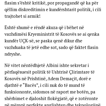
flasim s’është kritikë, por propagandë që ka për
qëllim diskreditimin e kundërshtarit politik, i cili
trajtohet si armik!
Është shumë e rëndë akuza që i bëhet në
vazhdimësi Kryeministrit të Kosovës se ai qenka
kundër UÇK-së, se paska qenë dikur dhe
vazhduaka të jetë edhe sot, sado që faktet flasin
ndryshe.
Në vitet nëntëdhjetë Albini ishte sekretar i
përfaqësuesit politik të Ushtrisë Çlirimtare të
Kosovës në Prishtinë, Adem Demaçit, dorë e
djathtë e “Bacës”, i cili nuk do të mund të
funksiononte, sidomos në raport me botën, pa
shërbimet e djaloshit flokëgjatë, që e zotëronte
në mënyrë perfekte anglishten dhe teknologjinë,