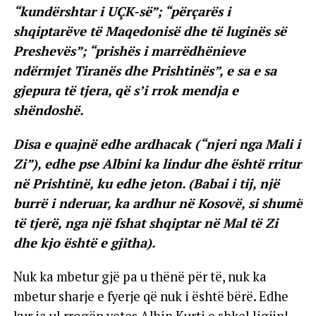
“kundërshtar i UÇK-së”; “përçarës i
shqiptarëve të Maqedonisë dhe të luginës së
Preshevës”; “prishës i marrëdhënieve
ndërmjet Tiranës dhe Prishtinës”, e sa e sa
gjepura të tjera, që s’i rrok mendja e
shëndoshë.
Disa e quajnë edhe ardhacak (“njeri nga Mali i
Zi”), edhe pse Albini ka lindur dhe është rritur
në Prishtinë, ku edhe jeton. (Babai i tij, një
burrë i nderuar, ka ardhur në Kosovë, si shumë
të tjerë, nga një fshat shqiptar në Mal të Zi
dhe kjo është e gjitha).
Nuk ka mbetur gjë pa u thënë për të, nuk ka
mbetur sharje e fyerje që nuk i është bërë. Edhe
kur ia ul rrogën vetes Albin Kurti e shkel ligjin!