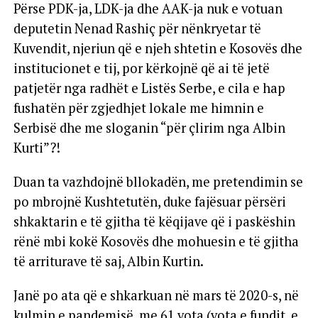
Përse PDK-ja, LDK-ja dhe AAK-ja nuk e votuan
deputetin Nenad Rashiç për nënkryetar të
Kuvendit, njeriun që e njeh shtetin e Kosovës dhe
institucionet e tij, por kërkojnë që ai të jetë
patjetër nga radhët e Listës Serbe, e cila e hap
fushatën për zgjedhjet lokale me himnin e
Serbisë dhe me sloganin “për çlirim nga Albin
Kurti”?!
Duan ta vazhdojnë bllokadën, me pretendimin se
po mbrojnë Kushtetutën, duke fajësuar përsëri
shkaktarin e të gjitha të këqijave që i paskëshin
rënë mbi kokë Kosovës dhe mohuesin e të gjitha
të arriturave të saj, Albin Kurtin.
Janë po ata që e shkarkuan në mars të 2020-s, në
kulmin e pandemisë, me 61 vota (vota e fundit, e