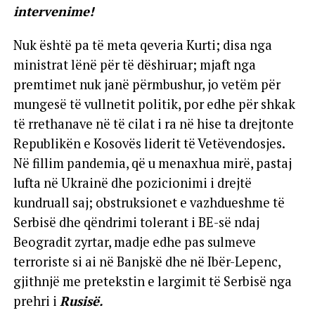
intervenime!
Nuk është pa të meta qeveria Kurti; disa nga
ministrat lënë për të dëshiruar; mjaft nga
premtimet nuk janë përmbushur, jo vetëm për
mungesë të vullnetit politik, por edhe për shkak
të rrethanave në të cilat i ra në hise ta drejtonte
Republikën e Kosovës liderit të Vetëvendosjes.
Në fillim pandemia, që u menaxhua mirë, pastaj
lufta në Ukrainë dhe pozicionimi i drejtë
kundruall saj; obstruksionet e vazhdueshme të
Serbisë dhe qëndrimi tolerant i BE-së ndaj
Beogradit zyrtar, madje edhe pas sulmeve
terroriste si ai në Banjskë dhe në Ibër-Lepenc,
gjithnjë me pretekstin e largimit të Serbisë nga
prehri i
Rusisë.