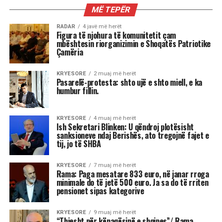
KIOSKE
Reshat Arbana festoi 85-vjetorin
dhe la një mesazh për ne …
“Nderi i Kombit” Reshat Arbana, teksa festoi 85-
vjetorin e lindjes, mes emocionesh, kujtimesh
dhe lotësh, përcolli mesazhe të forta për
publikun në këtë stacion të jetës së tij.
“Jeta qenka tre ditë: e djeshmja, e sotmja dhe
e nesërmja. E nesërmja nuk dihet. Ta bëjmë