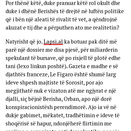
Por thënë këtë, duke pranuar këtë rol okult dhe
duke i dhënë Berishës të drejtë në luftën politike
që i bën një aleati të rivalit të vet, a qëndrojnë
akuzat e tij dhe a përputhen ato me realitetin?
Natyrisht që jo.
Lapsi.al
ka botuar pak ditë më
parë një dossier me disa pjesë, për miliarderin
spekulant të bursave, që po risjell të plotë edhe
tani (lexo linkun poshtë). Gazeta e madhe e së
djathtës franceze, Le Figaro është shumë larg
ideve shpesh majtiste të Sorosit, por ajo
megjithatë nuk e vizaton atë me ngjyrat e një
djalli, siç bëjnë Berisha, Orban, apo një dorë
konspiracionistësh perendimorë. Ajo ia vë në
dukje gabimet, mëkatet, tradhëtimin e ideve të
shoqërisë së hapur, ndonjëherë flirtimin me