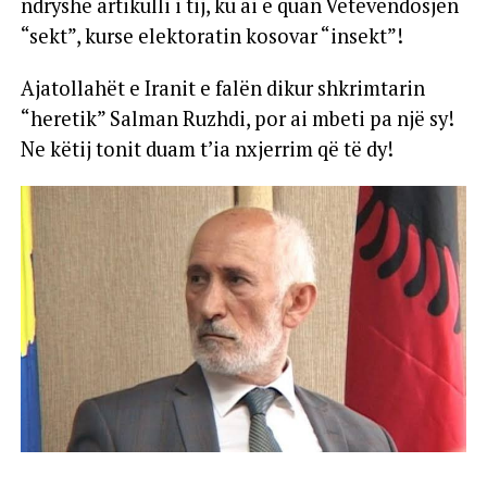
ndryshe artikulli i tij, ku ai e quan Vetëvendosjen
“sekt”, kurse elektoratin kosovar “insekt”!
Ajatollahët e Iranit e falën dikur shkrimtarin
“heretik” Salman Ruzhdi, por ai mbeti pa një sy!
Ne këtij tonit duam t’ia nxjerrim që të dy!