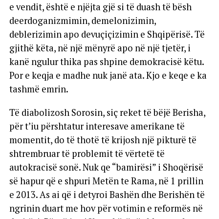
e vendit, është e njëjta gjë si të duash të bësh
deerdoganizmimin, demelonizimin,
deblerizimin apo devuçiçizimin e Shqipërisë. Të
gjithë këta, në një mënyrë apo në një tjetër, i
kanë ngulur thika pas shpine demokracisë këtu.
Por e keqja e madhe nuk janë ata. Kjo e keqe e ka
tashmë emrin.
Të diabolizosh Sorosin, siç reket të bëjë Berisha,
për t’iu përshtatur interesave amerikane të
momentit, do të thotë të krijosh një pikturë të
shtrembruar të problemit të vërtetë të
autokracisë sonë. Nuk qe “bamirësi” i Shoqërisë
së hapur që e shpuri Metën te Rama, në 1 prillin
e 2013. As ai që i detyroi Bashën dhe Berishën të
ngrinin duart me hov për votimin e reformës në