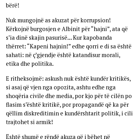
bërë!
Nuk mungojnë as akuzat për korrupsion!
Kërkojnë burgosjen e Albinit për “hajni”, ata që
s’ia dinë skajin pasurisë… Kur kapobanda
thërret: “Kapeni hajnin!” edhe qorri e di sa është
sahati: në ç’gjendje është katandisur morali,
etika dhe politika.
E ritheksojmë: askush nuk është kundër kritikës,
si asaj që vjen nga opozita, ashtu edhe nga
shoqëria civile dhe media, por kjo për të cilën po
flasim s’është kritikë, por propagandë që ka për
qëllim diskreditimin e kundërshtarit politik, i cili
trajtohet si armik!
Është shumë e rëndë akuza që i bëhet në