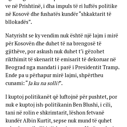
ve në Prishtinë, i dha impuls të ri luftës politike
në Kosovë dhe fushatës kundër “shkaktarit të
bllokadës”.
Natyrisht se ky vendim nuk është një lajm i mirë
për Kosovën dhe duhet të na brengosë të
gjithëve, por askush nuk duhet t’i gëzohet
rikthimit të skenarit të emisarit të dekoruar në
Beograd nga mandati i parë i Presidentit Tramp.
Ende pa u përhapur mirë lajmi, shpërtheu
cunami: “
Ja ku na solli!
”.
I kuptoj politikanët që luftojnë për pushtet, por
nuk e kuptoj ish-politikanin Ben Blushi, i cili,
tani në rolin e shkrimtarit, lëshon fetvanë
kundër Albin Kurtit, sepse nuk mund të quhet