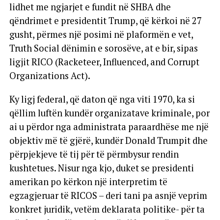
lidhet me ngjarjet e fundit në SHBA dhe
qëndrimet e presidentit Trump, që kërkoi në 27
gusht, përmes një posimi në plaformën e vet,
Truth Social dënimin e sorosëve, at e bir, sipas
ligjit RICO (Racketeer, Influenced, and Corrupt
Organizations Act).
Ky ligj federal, që daton që nga viti 1970, ka si
qëllim luftën kundër organizatave kriminale, por
ai u përdor nga administrata paraardhëse me një
objektiv më të gjërë, kundër Donald Trumpit dhe
përpjekjeve të tij për të përmbysur rendin
kushtetues. Nisur nga kjo, duket se presidenti
amerikan po kërkon një interpretim të
egzagjeruar të RICOS – deri tani pa asnjë veprim
konkret juridik, vetëm deklarata politike- për ta