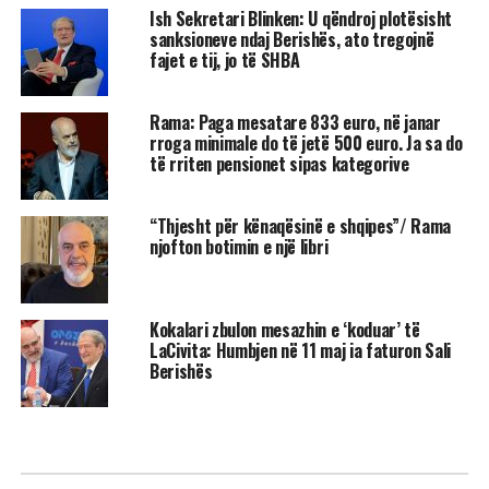
Ish Sekretari Blinken: U qëndroj plotësisht
sanksioneve ndaj Berishës, ato tregojnë
fajet e tij, jo të SHBA
Rama: Paga mesatare 833 euro, në janar
rroga minimale do të jetë 500 euro. Ja sa do
të rriten pensionet sipas kategorive
“Thjesht për kënaqësinë e shqipes”/ Rama
njofton botimin e një libri
Kokalari zbulon mesazhin e ‘koduar’ të
LaCivita: Humbjen në 11 maj ia faturon Sali
Berishës