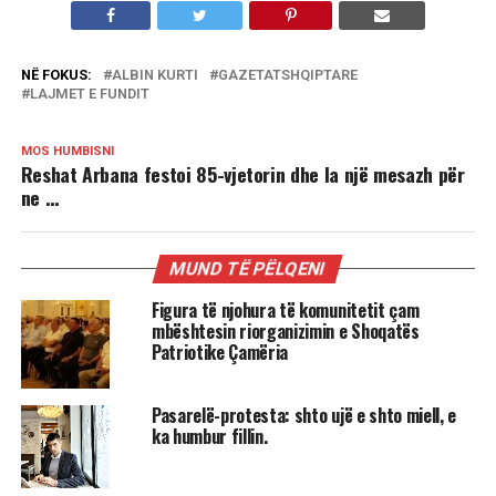
NË FOKUS:
ALBIN KURTI
GAZETATSHQIPTARE
LAJMET E FUNDIT
MOS HUMBISNI
Reshat Arbana festoi 85-vjetorin dhe la një mesazh për
ne …
MUND TË PËLQENI
Figura të njohura të komunitetit çam
mbështesin riorganizimin e Shoqatës
Patriotike Çamëria
Pasarelë-protesta: shto ujë e shto miell, e
ka humbur fillin.