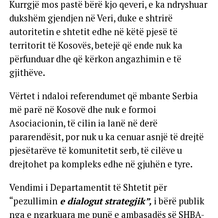
Kurrgjë mos pastë bërë kjo qeveri, e ka ndryshuar
dukshëm gjendjen në Veri, duke e shtrirë
autoritetin e shtetit edhe në këtë pjesë të
territorit të Kosovës, betejë që ende nuk ka
përfunduar dhe që kërkon angazhimin e të
gjithëve.
Vërtet i ndaloi referendumet që mbante Serbia
më parë në Kosovë dhe nuk e formoi
Asociacionin, të cilin ia lanë në derë
pararendësit, por nuk u ka cenuar asnjë të drejtë
pjesëtarëve të komunitetit serb, të cilëve u
drejtohet pa kompleks edhe në gjuhën e tyre.
Vendimi i Departamentit të Shtetit për
“pezullimin
e dialogut strategjik”,
i bërë publik
nga e ngarkuara me punë e ambasadës së SHBA-