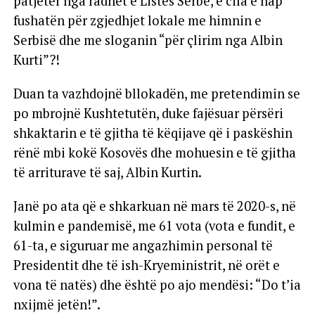
patjetër nga radhët e Listës Serbe, e cila e hap
fushatën për zgjedhjet lokale me himnin e
Serbisë dhe me sloganin “për çlirim nga Albin
Kurti”?!
Duan ta vazhdojnë bllokadën, me pretendimin se
po mbrojnë Kushtetutën, duke fajësuar përsëri
shkaktarin e të gjitha të këqijave që i paskëshin
rënë mbi kokë Kosovës dhe mohuesin e të gjitha
të arriturave të saj, Albin Kurtin.
Janë po ata që e shkarkuan në mars të 2020-s, në
kulmin e pandemisë, me 61 vota (vota e fundit, e
61-ta, e siguruar me angazhimin personal të
Presidentit dhe të ish-Kryeministrit, në orët e
vona të natës) dhe është po ajo mendësi: “Do t’ia
nxijmë jetën!”.