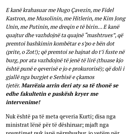
E kanë krahasuar me Hugo Çavezin, me Fidel
Kastron, me Musolinin, me Hitlerin, me Kim Jong
Unin, me Putinin, me dreqin e të birin… E kanë
quajtur dhe vazhdojnë ta quajnë “mashtrues”, që
premtoi bashkimin kombëtar e s’po e bën dot
(prite, o Zot!); që premtoi se hajnat do t’i fuste në
burg, por ata vazhdojnë të jenë të lirë (thuase kjo
është punë e qeverisë e jo e prokurorisë); që doli i
gjallë nga burgjet e Serbisë e çkamos
tjetër.
Marrëzia arrin deri aty sa të thonë se
edhe fakultetin e paskësh kryer me
intervenime!
Nuk është pa të meta qeveria Kurti; disa nga
ministrat lënë për të dëshiruar; mjaft nga
premtimet nuk janë përmbushur, jo vetëm për