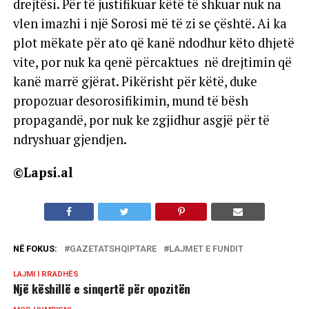
drejtësi. Për të justifikuar këtë të shkuar nuk na
vlen imazhi i një Sorosi më të zi se çështë. Ai ka
plot mëkate për ato që kanë ndodhur këto dhjetë
vite, por nuk ka qenë përcaktues në drejtimin që
kanë marrë gjërat. Pikërisht për këtë, duke
propozuar desorosifikimin, mund të bësh
propagandë, por nuk ke zgjidhur asgjë për të
ndryshuar gjendjen.
©Lapsi.al
NË FOKUS:
GAZETATSHQIPTARE
LAJMET E FUNDIT
LAJMI I RRADHËS
Një këshillë e sinqertë për opozitën