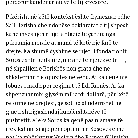
përdorur kundër armiqve të tij kryesorë.
Pikërisht në këtë kontekst është frymëzuar edhe
Sali Berisha dhe ndonëse deklaratat e tij shpesh
kanë mveshjen e një fantazie të çartur, nga
pikpamja morale ai mund të ketë një farë të
drejte. Ka shumë dyshime se rrjeti i fondacionit
Soros është përfshirë, me anë të njerëzve të tij,
në shpalljen e Berishës non grata dhe në
shkatërrimin e opozitës në vend. Ai ka qenë një
lobues i madh por regjimit të Edi Ramës. Ai ka
shpenzuar mbi gjysëm miliardi dollarë, për këtë
reformë në drejtësi, që sot po shndërrohet në
gjueti shtrigash ndaj kundërshtarëve të
pushtetit. Aleks Soros ka qenë pas nismave të
rrezikshme si ajo për coptimin e Kosovës e më
pas ka mbështetur Vuçiçin dhe Ramën fillimisht