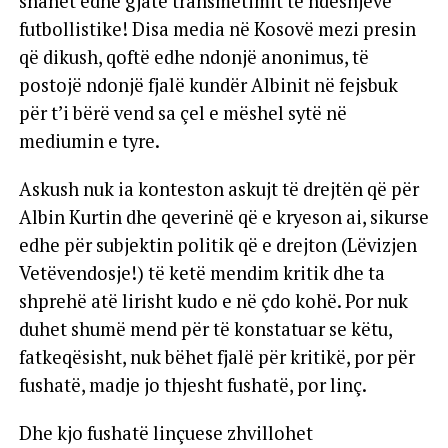
shahet edhe gjatë transmetimit të ndeshjeve
futbollistike! Disa media në Kosovë mezi presin
që dikush, qoftë edhe ndonjë anonimus, të
postojë ndonjë fjalë kundër Albinit në fejsbuk
për t’i bërë vend sa çel e mëshel sytë në
mediumin e tyre.
Askush nuk ia konteston askujt të drejtën që për
Albin Kurtin dhe qeverinë që e kryeson ai, sikurse
edhe për subjektin politik që e drejton (Lëvizjen
Vetëvendosje!) të ketë mendim kritik dhe ta
shprehë atë lirisht kudo e në çdo kohë. Por nuk
duhet shumë mend për të konstatuar se këtu,
fatkeqësisht, nuk bëhet fjalë për kritikë, por për
fushatë, madje jo thjesht fushatë, por linç.
Dhe kjo fushatë linçuese zhvillohet