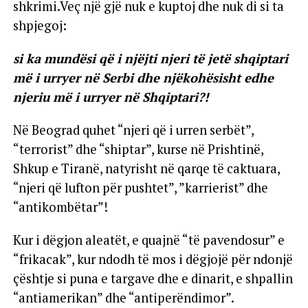
shkrimi.Veç një gjë nuk e kuptoj dhe nuk di si ta
shpjegoj:
si ka mundësi që i njëjti njeri të jetë shqiptari
më i urryer në Serbi dhe njëkohësisht edhe
njeriu më i urryer në Shqiptari?!
Në Beograd quhet “njeri që i urren serbët”,
“terrorist” dhe “shiptar”, kurse në Prishtinë,
Shkup e Tiranë, natyrisht në qarqe të caktuara,
“njeri që lufton për pushtet”, ”karrierist” dhe
“antikombëtar”!
Kur i dëgjon aleatët, e quajnë “të pavendosur” e
“frikacak”, kur ndodh të mos i dëgjojë për ndonjë
çështje si puna e targave dhe e dinarit, e shpallin
“antiamerikan” dhe “antiperëndimor”.