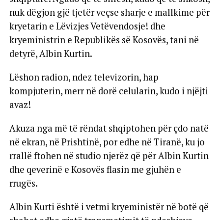
nuk dëgjon gjë tjetër veçse sharje e mallkime për
kryetarin e Lëvizjes Vetëvendosje! dhe
kryeministrin e Republikës së Kosovës, tani në
detyrë, Albin Kurtin.
Lëshon radion, ndez televizorin, hap
kompjuterin, merr në dorë celularin, kudo i njëjti
avaz!
Akuza nga më të rëndat shqiptohen për çdo natë
në ekran, në Prishtinë, por edhe në Tiranë, ku jo
rrallë ftohen në studio njerëz që për Albin Kurtin
dhe qeverinë e Kosovës flasin me gjuhën e
rrugës.
Albin Kurti është i vetmi kryeministër në botë që