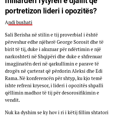
miliarderi fytyrën e djallit që
portretizon lideri i opozitës?
A
ndi bushati
Sali Berisha në stilin e tij proverbial i është
përveshur edhe njëherë George Sorosit dhe të
birit të tij, duke i akuzuar për ndërtimin e një
narkoshteti në Shqipëri dhe duke e shfrenuar
imagjinatën deri në qarkullimin e parave të
drogës në çarterat që përdorin Aleksi dhe Edi
Rama. Në konferencën për shtyp, ku kjo temë
ishte refreni kryesor, i lideri i opozitës shpalli
qëllimin madhor të tij për desorosifikimin e
vendit.
Nuk ka dyshim se ky hov i ri i këtij fillim shtatori