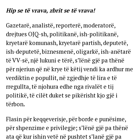
Hip se të vrava, zbrit se të vrava!
Gazetarë, analistë, reporterë, moderatorë,
drejtues OJQ-sh, politikanë, ish-politikanë,
kryetarë komunash, kryetarë partish, deputetë,
ish-deputetë, biznesmenë, oligarkë, ish-anëtarë
të VV-së, një lukuni e tërë, s’lënë gjë pa thënë
për njeriun që në krye të këtij vendi ka ardhur me
verdiktin e popullit, në zgjedhje të lira e të
rregullta, të njohura edhe nga rivalët e tij
politikë, të cilët duket se pikërisht kjo gjë i
tërbon.
Flasin për keqqeverisje, për borde e punësime,
për shpenzime e privilegje; s’lënë gjë pa thënë
ata që kur ishin vetë në pushtet s’lanë gjë pa