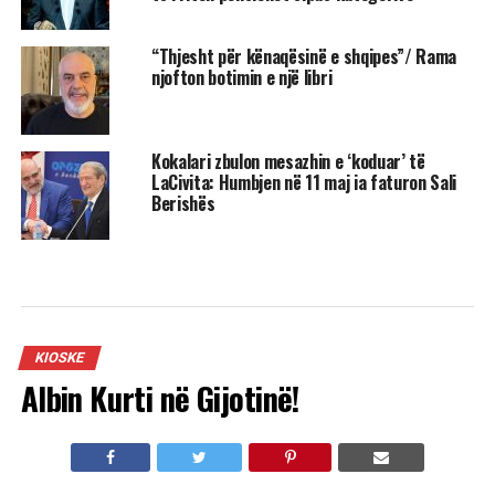
“Thjesht për kënaqësinë e shqipes”/ Rama
njofton botimin e një libri
Kokalari zbulon mesazhin e ‘koduar’ të
LaCivita: Humbjen në 11 maj ia faturon Sali
Berishës
KIOSKE
Albin Kurti në Gijotinë!