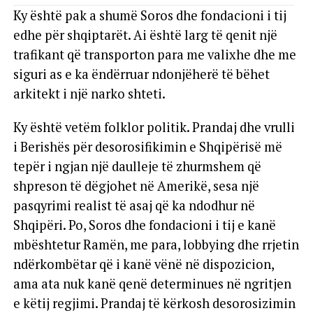
Ky është pak a shumë Soros dhe fondacioni i tij
edhe për shqiptarët. Ai është larg të qenit një
trafikant që transporton para me valixhe dhe me
siguri as e ka ëndërruar ndonjëherë të bëhet
arkitekt i një narko shteti.
Ky është vetëm folklor politik. Prandaj dhe vrulli
i Berishës për desorosifikimin e Shqipërisë më
tepër i ngjan një daulleje të zhurmshem që
shpreson të dëgjohet në Amerikë, sesa një
pasqyrimi realist të asaj që ka ndodhur në
Shqipëri. Po, Soros dhe fondacioni i tij e kanë
mbështetur Ramën, me para, lobbying dhe rrjetin
ndërkombëtar që i kanë vënë në dispozicion,
ama ata nuk kanë qenë determinues në ngritjen
e këtij regjimi. Prandaj të kërkosh desorosizimin