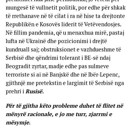
mungesë të vullnetit politik, por edhe për shkak
të rrethanave në të cilat i ra në hise ta drejtonte
Republikën e Kosovës liderit të Vetëvendosjes.
Në fillim pandemia, që u menaxhua mirë, pastaj
lufta në Ukrainë dhe pozicionimi i drejtë
kundruall saj; obstruksionet e vazhdueshme të
Serbisë dhe qëndrimi tolerant i BE-së ndaj
Beogradit zyrtar, madje edhe pas sulmeve
terroriste si ai në Banjskë dhe në Ibër-Lepenc,
gjithnjë me pretekstin e largimit të Serbisë nga
prehri i
Rusisë.
Për të gjitha këto probleme duhet të flitet në
mënyrë racionale, e jo me turr, zjarrmi e
mësymje
.