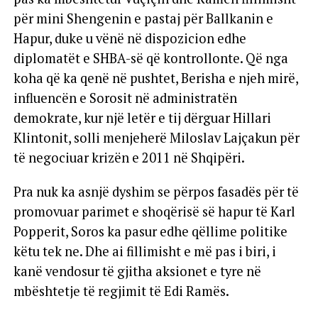
për mini Shengenin e pastaj për Ballkanin e
Hapur, duke u vënë në dispozicion edhe
diplomatët e SHBA-së që kontrollonte. Që nga
koha që ka qenë në pushtet, Berisha e njeh mirë,
influencën e Sorosit në administratën
demokrate, kur një letër e tij dërguar Hillari
Klintonit, solli menjeherë Miloslav Lajçakun për
të negociuar krizën e 2011 në Shqipëri.
Pra nuk ka asnjë dyshim se përpos fasadës për të
promovuar parimet e shoqërisë së hapur të Karl
Popperit, Soros ka pasur edhe qëllime politike
këtu tek ne. Dhe ai fillimisht e më pas i biri, i
kanë vendosur të gjitha aksionet e tyre në
mbështetje të regjimit të Edi Ramës.