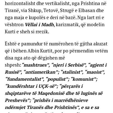
horizontalisht dhe vertikalisht, nga Prishtina në
Tiranë, via Shkup, Tetovë, Strugë e Elbasan dhe
nga maja e kupolës e deri në bazë. Nga lart rri e
vështron
Vëllai i Madh
, karizmatik, që modelin
Kurti e sheh si rrezik.
Është e pamundur të numërohen të gjitha akuzat
që i bëhen Albin Kurtit, por po përmendim vetëm
disa nga ato që dëgjohen më
shpesh:
“mashtrues”, “njeri i Serbisë”, “agjent i
Rusisë”, “antiamerikan”; “stalinist”, “maoist”,
“fundamentalist”, “populist”; “komunist”;
“kundërshtar i UÇK-së”; “përçarës i
shqiptarëve të Maqedonisë dhe të luginës së
Preshevës”; “prishës i marrëdhënieve
ndërmjet Tiranës dhe Prishtinës”, e sa e sa