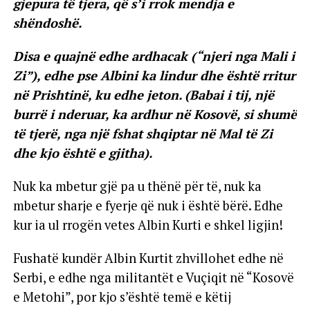
gjepura të tjera, që s’i rrok mendja e
shëndoshë.
Disa e quajnë edhe ardhacak (“njeri nga Mali i
Zi”), edhe pse Albini ka lindur dhe është rritur
në Prishtinë, ku edhe jeton. (Babai i tij, një
burrë i nderuar, ka ardhur në Kosovë, si shumë
të tjerë, nga një fshat shqiptar në Mal të Zi
dhe kjo është e gjitha).
Nuk ka mbetur gjë pa u thënë për të, nuk ka
mbetur sharje e fyerje që nuk i është bërë. Edhe
kur ia ul rrogën vetes Albin Kurti e shkel ligjin!
Fushatë kundër Albin Kurtit zhvillohet edhe në
Serbi, e edhe nga militantët e Vuçiqit në “Kosovë
e Metohi”, por kjo s’është temë e këtij