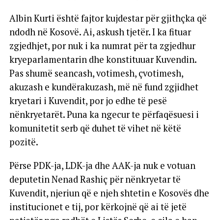
Albin Kurti është fajtor kujdestar për gjithçka që
ndodh në Kosovë. Ai, askush tjetër. I ka fituar
zgjedhjet, por nuk i ka numrat për ta zgjedhur
kryeparlamentarin dhe konstituuar Kuvendin.
Pas shumë seancash, votimesh, çvotimesh,
akuzash e kundërakuzash, më në fund zgjidhet
kryetari i Kuvendit, por jo edhe të pesë
nënkryetarët. Puna ka ngecur te përfaqësuesi i
komunitetit serb që duhet të vihet në këtë
pozitë.
Përse PDK-ja, LDK-ja dhe AAK-ja nuk e votuan
deputetin Nenad Rashiç për nënkryetar të
Kuvendit, njeriun që e njeh shtetin e Kosovës dhe
institucionet e tij, por kërkojnë që ai të jetë