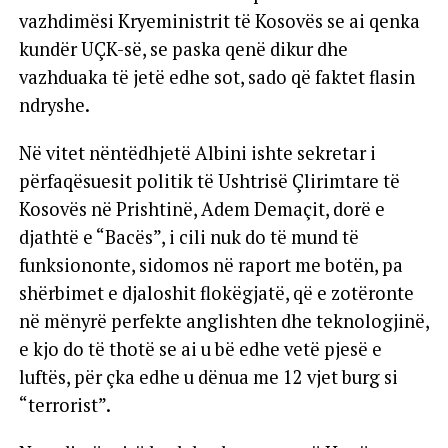
vazhdimësi Kryeministrit të Kosovës se ai qenka
kundër UÇK-së, se paska qenë dikur dhe
vazhduaka të jetë edhe sot, sado që faktet flasin
ndryshe.
Në vitet nëntëdhjetë Albini ishte sekretar i
përfaqësuesit politik të Ushtrisë Çlirimtare të
Kosovës në Prishtinë, Adem Demaçit, dorë e
djathtë e “Bacës”, i cili nuk do të mund të
funksiononte, sidomos në raport me botën, pa
shërbimet e djaloshit flokëgjatë, që e zotëronte
në mënyrë perfekte anglishten dhe teknologjinë,
e kjo do të thotë se ai u bë edhe vetë pjesë e
luftës, për çka edhe u dënua me 12 vjet burg si
“terrorist”.