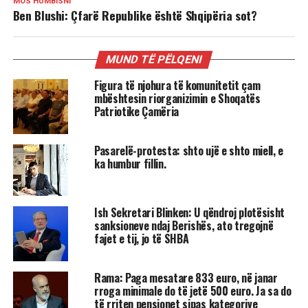
MOS HUMBISNI
Ben Blushi: Çfarë Republike është Shqipëria sot?
MUND TË PËLQENI
Figura të njohura të komunitetit çam
mbështesin riorganizimin e Shoqatës
Patriotike Çamëria
Pasarelë-protesta: shto ujë e shto miell, e
ka humbur fillin.
Ish Sekretari Blinken: U qëndroj plotësisht
sanksioneve ndaj Berishës, ato tregojnë
fajet e tij, jo të SHBA
Rama: Paga mesatare 833 euro, në janar
rroga minimale do të jetë 500 euro. Ja sa do
të rriten pensionet sipas kategorive