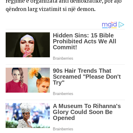
regjime e organizata anti demokratike, por ajo
qëndron larg vizatimit si një demon.